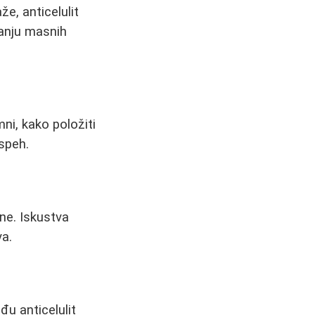
e, anticelulit
janju masnih
ni, kako položiti
uspeh.
ne. Iskustva
va.
đu anticelulit