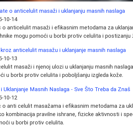
ate o anticelulit masaži i uklanjanju masnih naslaga
5-10-14
o anticelulit masaži i efikasnim metodama za uklanja
hnike mogu pomoći u borbi protiv celulita i postizanju ž
kroz anticelulit masažu i uklanjanje masnih naslaga
5-10-13
celulit masaži i njenoj ulozi u uklanjanju masnih nasla
u borbi protiv celulita i poboljšanju izgleda kože.
 i Uklanjanje Masnih Naslaga - Sve Što Treba da Znaš
5-10-12
 o anti celulit masažama i efikasnim metodama za uk
ko kombinacija pravilne ishrane, fizicke aktivnosti i spe
i u borbi protiv celulita.