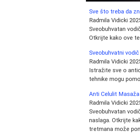
Sve što treba da zn
Radmila Vidicki
202
Sveobuhvatan vodič 
Otkrijte kako ove te
Sveobuhvatni vodič 
Radmila Vidicki
202
Istražite sve o anti
tehnike mogu pomoći 
Anti Celulit Masaža
Radmila Vidicki
202
Sveobuhvatan vodič
naslaga. Otkrijte ka
tretmana može pomoć