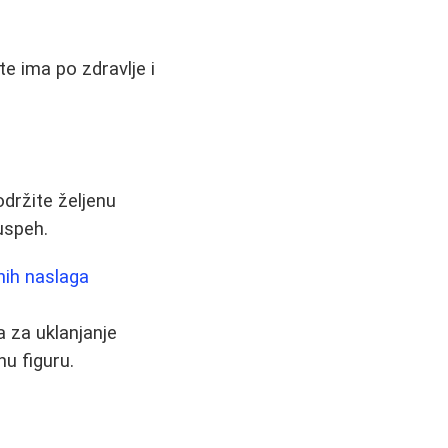
te ima po zdravlje i
držite željenu
uspeh.
nih naslaga
a za uklanjanje
nu figuru.