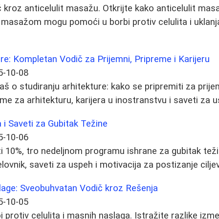
roz anticelulit masažu. Otkrijte kako anticelulit masaž
t masažom mogu pomoći u borbi protiv celulita i uklan
ure: Kompletan Vodič za Prijemni, Pripreme i Karijeru
5-10-08
š o studiranju arhitekture: kako se pripremiti za prijem
reme za arhitekturu, karijera u inostranstvu i saveti za 
a i Saveti za Gubitak Težine
5-10-06
ti 10%, tro nedeljnom programu ishrane za gubitak teži
elovnik, saveti za uspeh i motivacija za postizanje cilje
slage: Sveobuhvatan Vodič kroz Rešenja
5-10-05
 protiv celulita i masnih naslaga. Istražite razlike izme