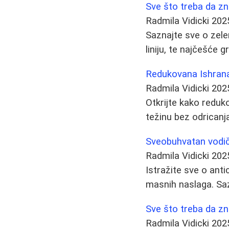
Sve što treba da zn
Radmila Vidicki
202
Saznajte sve o zele
liniju, te najčešće g
Redukovana Ishrana:
Radmila Vidicki
202
Otkrijte kako redu
težinu bez odricanja
Sveobuhvatan vodič 
Radmila Vidicki
202
Istražite sve o anti
masnih naslaga. Sazn
Sve što treba da zn
Radmila Vidicki
202