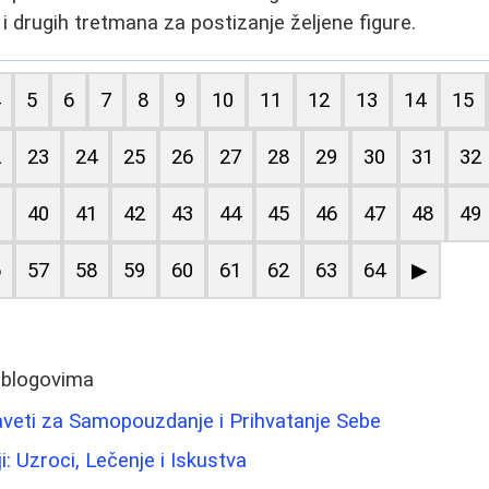
i drugih tretmana za postizanje željene figure.
4
5
6
7
8
9
10
11
12
13
14
15
2
23
24
25
26
27
28
29
30
31
32
9
40
41
42
43
44
45
46
47
48
49
6
57
58
59
60
61
62
63
64
▶
 blogovima
aveti za Samopouzdanje i Prihvatanje Sebe
: Uzroci, Lečenje i Iskustva