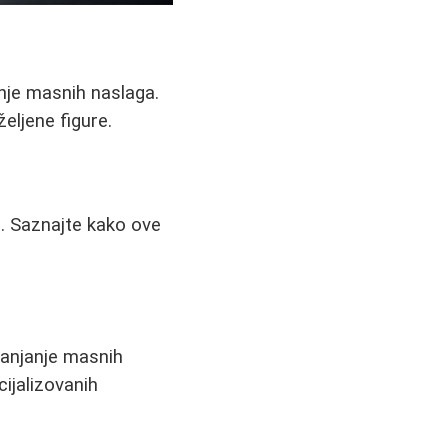
nje masnih naslaga.
eljene figure.
ga. Saznajte kako ove
lanjanje masnih
cijalizovanih