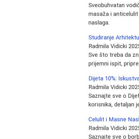
Sveobuhvatan vodič k
masaža i anticeluli
naslaga.
Studiranje Arhitekt
Radmila Vidicki
202
Sve što treba da zna
prijemni ispit, prip
Dijeta 10%: Iskustv
Radmila Vidicki
202
Saznajte sve o Dije
korisnika, detaljan j
Celulit i Masne Na
Radmila Vidicki
202
Saznajte sve o borbi