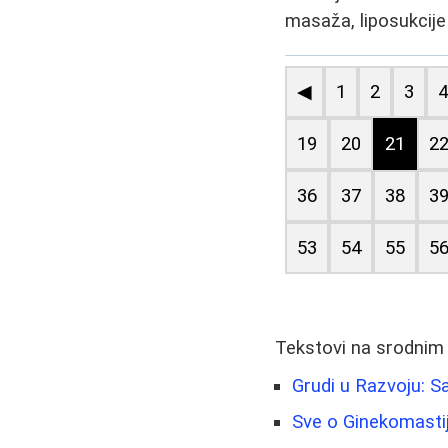
masaža, liposukcije 
◀
1
2
3
19
20
21
2
36
37
38
3
53
54
55
5
Tekstovi na srodnim
Grudi u Razvoju: S
Sve o Ginekomastiji