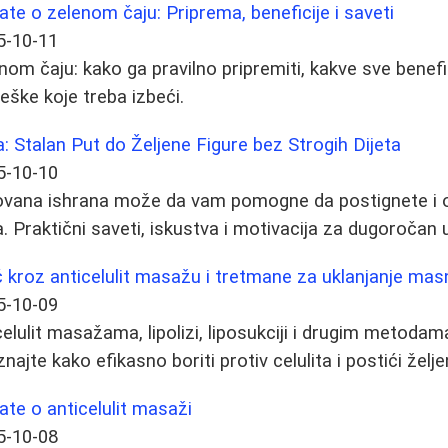
ate o zelenom čaju: Priprema, beneficije i saveti
5-10-11
nom čaju: kako ga pravilno pripremiti, kakve sve benefi
reške koje treba izbeći.
 Stalan Put do Željene Figure bez Strogih Dijeta
5-10-10
kovana ishrana može da vam pomogne da postignete i o
. Praktični saveti, iskustva i motivacija za dugoročan 
kroz anticelulit masažu i tretmane za uklanjanje mas
5-10-09
celulit masažama, lipolizi, liposukciji i drugim metodam
ajte kako efikasno boriti protiv celulita i postići želje
ate o anticelulit masaži
5-10-08