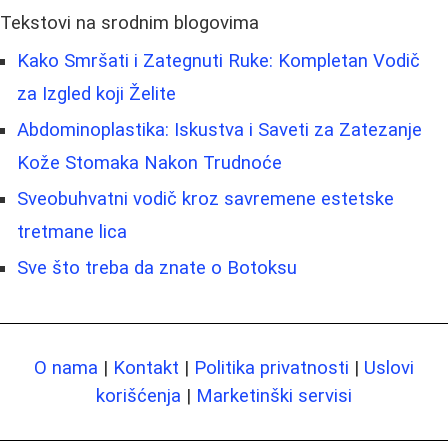
Tekstovi na srodnim blogovima
Kako Smršati i Zategnuti Ruke: Kompletan Vodič
za Izgled koji Želite
Abdominoplastika: Iskustva i Saveti za Zatezanje
Kože Stomaka Nakon Trudnoće
Sveobuhvatni vodič kroz savremene estetske
tretmane lica
Sve što treba da znate o Botoksu
O nama
|
Kontakt
|
Politika privatnosti
|
Uslovi
korišćenja
|
Marketinški servisi