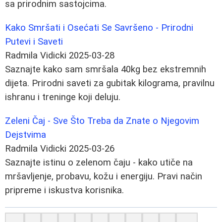
sa prirodnim sastojcima.
Kako Smršati i Osećati Se Savršeno - Prirodni
Putevi i Saveti
Radmila Vidicki
2025-03-28
Saznajte kako sam smršala 40kg bez ekstremnih
dijeta. Prirodni saveti za gubitak kilograma, pravilnu
ishranu i treninge koji deluju.
Zeleni Čaj - Sve Što Treba da Znate o Njegovim
Dejstvima
Radmila Vidicki
2025-03-26
Saznajte istinu o zelenom čaju - kako utiče na
mršavljenje, probavu, kožu i energiju. Pravi način
pripreme i iskustva korisnika.