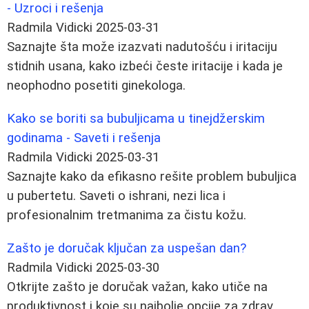
- Uzroci i rešenja
Radmila Vidicki
2025-03-31
Saznajte šta može izazvati nadutošću i iritaciju
stidnih usana, kako izbeći česte iritacije i kada je
neophodno posetiti ginekologa.
Kako se boriti sa bubuljicama u tinejdžerskim
godinama - Saveti i rešenja
Radmila Vidicki
2025-03-31
Saznajte kako da efikasno rešite problem bubuljica
u pubertetu. Saveti o ishrani, nezi lica i
profesionalnim tretmanima za čistu kožu.
Zašto je doručak ključan za uspešan dan?
Radmila Vidicki
2025-03-30
Otkrijte zašto je doručak važan, kako utiče na
produktivnost i koje su najbolje opcije za zdrav