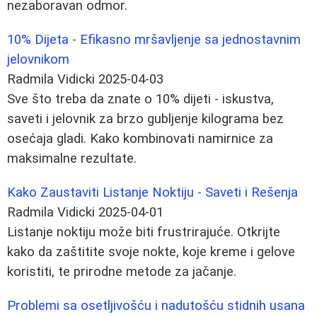
nezaboravan odmor.
10% Dijeta - Efikasno mršavljenje sa jednostavnim
jelovnikom
Radmila Vidicki
2025-04-03
Sve što treba da znate o 10% dijeti - iskustva,
saveti i jelovnik za brzo gubljenje kilograma bez
osećaja gladi. Kako kombinovati namirnice za
maksimalne rezultate.
Kako Zaustaviti Listanje Noktiju - Saveti i Rešenja
Radmila Vidicki
2025-04-01
Listanje noktiju može biti frustrirajuće. Otkrijte
kako da zaštitite svoje nokte, koje kreme i gelove
koristiti, te prirodne metode za jačanje.
Problemi sa osetljivošću i nadutošću stidnih usana