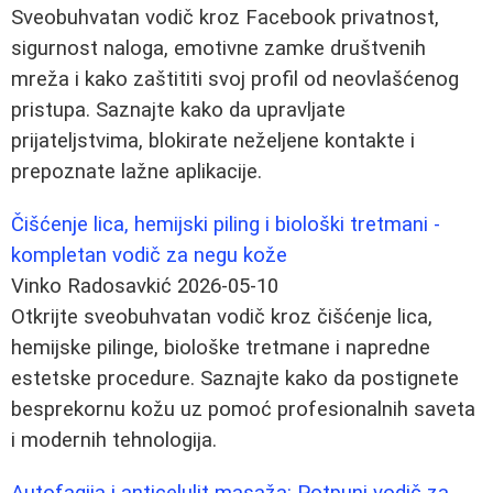
Sveobuhvatan vodič kroz Facebook privatnost,
sigurnost naloga, emotivne zamke društvenih
mreža i kako zaštititi svoj profil od neovlašćenog
pristupa. Saznajte kako da upravljate
prijateljstvima, blokirate neželjene kontakte i
prepoznate lažne aplikacije.
Čišćenje lica, hemijski piling i biološki tretmani -
kompletan vodič za negu kože
Vinko Radosavkić
2026-05-10
Otkrijte sveobuhvatan vodič kroz čišćenje lica,
hemijske pilinge, biološke tretmane i napredne
estetske procedure. Saznajte kako da postignete
besprekornu kožu uz pomoć profesionalnih saveta
i modernih tehnologija.
Autofagija i anticelulit masaža: Potpuni vodič za