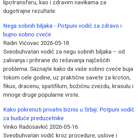
lipotransferu, kao i zdravim navikama za
dugotrajne rezultate.
Nega sobnih biljaka - Potpuni vodič za zdravo i
bujno sobno cveće
Radin Vićovac
2026-05-18
Sveobuhvatan vodič za negu sobnih biljaka – od
zalivanja i prihrane do rešavanja najčešćih
problema. Saznajte kako da vaše sobno cveće buja
tokom cele godine, uz praktične savete za kroton,
fikus, dracenu, spatifilum, božićnu zvezdu, krasulu i
mnoge druge popularne vrste.
Kako pokrenuti privatni biznis u Srbiji: Potpuni vodič
za buduće preduzetnike
Vinko Radosavkić
2026-05-16
Sveobuhvatan vodič kroz procedure, uslove i