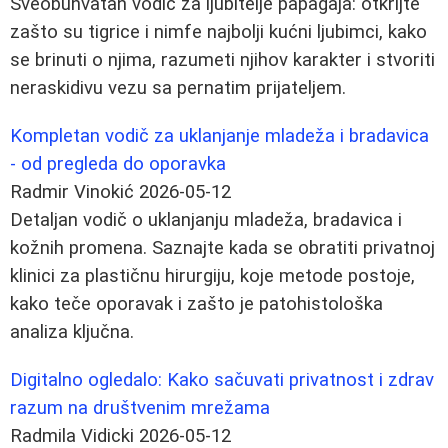
Sveobuhvatan vodič za ljubitelje papagaja: otkrijte
zašto su tigrice i nimfe najbolji kućni ljubimci, kako
se brinuti o njima, razumeti njihov karakter i stvoriti
neraskidivu vezu sa pernatim prijateljem.
Kompletan vodič za uklanjanje mladeža i bradavica
- od pregleda do oporavka
Radmir Vinokić
2026-05-12
Detaljan vodič o uklanjanju mladeža, bradavica i
kožnih promena. Saznajte kada se obratiti privatnoj
klinici za plastičnu hirurgiju, koje metode postoje,
kako teče oporavak i zašto je patohistološka
analiza ključna.
Digitalno ogledalo: Kako sačuvati privatnost i zdrav
razum na društvenim mrežama
Radmila Vidicki
2026-05-12