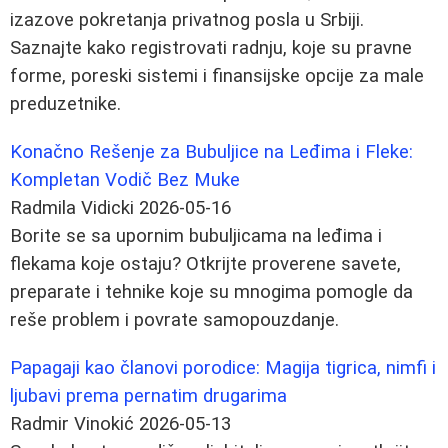
izazove pokretanja privatnog posla u Srbiji.
Saznajte kako registrovati radnju, koje su pravne
forme, poreski sistemi i finansijske opcije za male
preduzetnike.
Konačno Rešenje za Bubuljice na Leđima i Fleke:
Kompletan Vodič Bez Muke
Radmila Vidicki
2026-05-16
Borite se sa upornim bubuljicama na leđima i
flekama koje ostaju? Otkrijte proverene savete,
preparate i tehnike koje su mnogima pomogle da
reše problem i povrate samopouzdanje.
Papagaji kao članovi porodice: Magija tigrica, nimfi i
ljubavi prema pernatim drugarima
Radmir Vinokić
2026-05-13