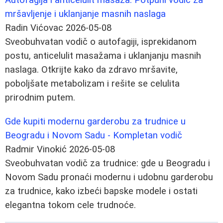
mršavljenje i uklanjanje masnih naslaga
Radin Vićovac
2026-05-08
Sveobuhvatan vodič o autofagiji, isprekidanom
postu, anticelulit masažama i uklanjanju masnih
naslaga. Otkrijte kako da zdravo mršavite,
poboljšate metabolizam i rešite se celulita
prirodnim putem.
Gde kupiti modernu garderobu za trudnice u
Beogradu i Novom Sadu - Kompletan vodič
Radmir Vinokić
2026-05-08
Sveobuhvatan vodič za trudnice: gde u Beogradu i
Novom Sadu pronaći modernu i udobnu garderobu
za trudnice, kako izbeći bapske modele i ostati
elegantna tokom cele trudnoće.