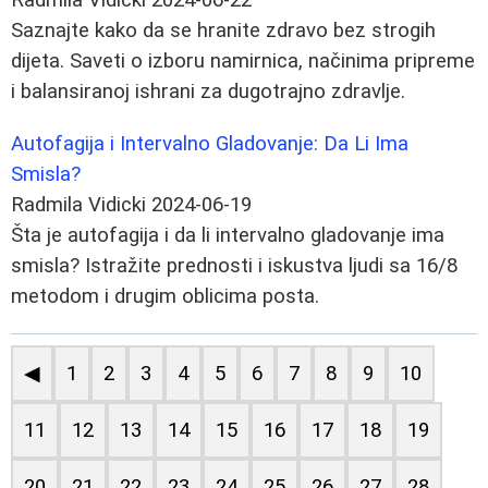
Saznajte kako da se hranite zdravo bez strogih
dijeta. Saveti o izboru namirnica, načinima pripreme
i balansiranoj ishrani za dugotrajno zdravlje.
Autofagija i Intervalno Gladovanje: Da Li Ima
Smisla?
Radmila Vidicki
2024-06-19
Šta je autofagija i da li intervalno gladovanje ima
smisla? Istražite prednosti i iskustva ljudi sa 16/8
metodom i drugim oblicima posta.
◀
1
2
3
4
5
6
7
8
9
10
11
12
13
14
15
16
17
18
19
20
21
22
23
24
25
26
27
28