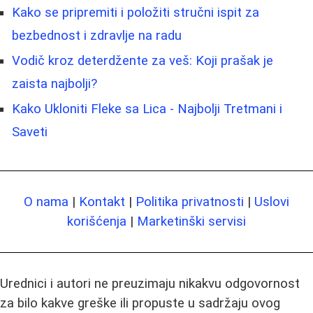
Kako se pripremiti i položiti stručni ispit za
bezbednost i zdravlje na radu
Vodič kroz deterdžente za veš: Koji prašak je
zaista najbolji?
Kako Ukloniti Fleke sa Lica - Najbolji Tretmani i
Saveti
O nama
|
Kontakt
|
Politika privatnosti
|
Uslovi
korišćenja
|
Marketinški servisi
Urednici i autori ne preuzimaju nikakvu odgovornost
za bilo kakve greške ili propuste u sadržaju ovog