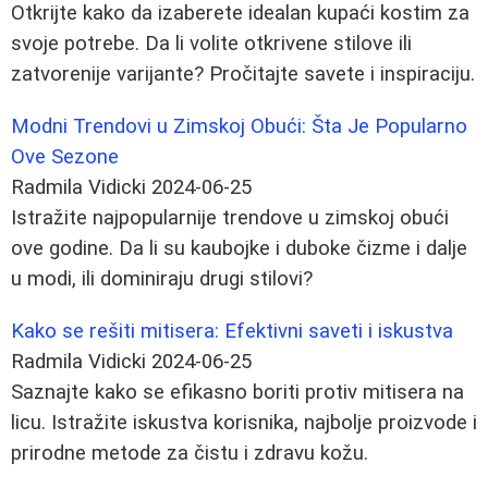
Otkrijte kako da izaberete idealan kupaći kostim za
svoje potrebe. Da li volite otkrivene stilove ili
zatvorenije varijante? Pročitajte savete i inspiraciju.
Modni Trendovi u Zimskoj Obući: Šta Je Popularno
Ove Sezone
Radmila Vidicki
2024-06-25
Istražite najpopularnije trendove u zimskoj obući
ove godine. Da li su kaubojke i duboke čizme i dalje
u modi, ili dominiraju drugi stilovi?
Kako se rešiti mitisera: Efektivni saveti i iskustva
Radmila Vidicki
2024-06-25
Saznajte kako se efikasno boriti protiv mitisera na
licu. Istražite iskustva korisnika, najbolje proizvode i
prirodne metode za čistu i zdravu kožu.