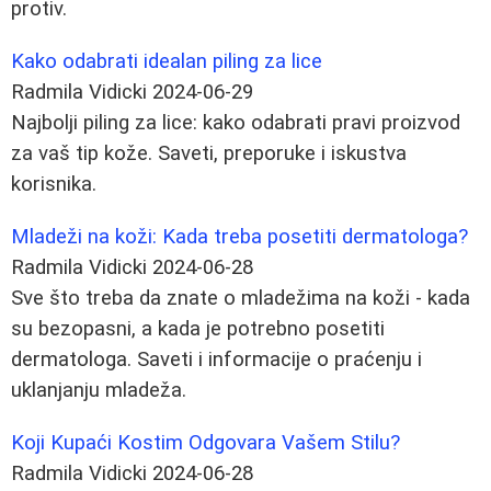
protiv.
Kako odabrati idealan piling za lice
Radmila Vidicki
2024-06-29
Najbolji piling za lice: kako odabrati pravi proizvod
za vaš tip kože. Saveti, preporuke i iskustva
korisnika.
Mladeži na koži: Kada treba posetiti dermatologa?
Radmila Vidicki
2024-06-28
Sve što treba da znate o mladežima na koži - kada
su bezopasni, a kada je potrebno posetiti
dermatologa. Saveti i informacije o praćenju i
uklanjanju mladeža.
Koji Kupaći Kostim Odgovara Vašem Stilu?
Radmila Vidicki
2024-06-28