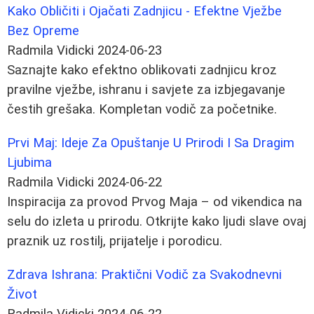
Kako Obličiti i Ojačati Zadnjicu - Efektne Vježbe
Bez Opreme
Radmila Vidicki
2024-06-23
Saznajte kako efektno oblikovati zadnjicu kroz
pravilne vježbe, ishranu i savjete za izbjegavanje
čestih grešaka. Kompletan vodič za početnike.
Prvi Maj: Ideje Za Opuštanje U Prirodi I Sa Dragim
Ljubima
Radmila Vidicki
2024-06-22
Inspiracija za provod Prvog Maja – od vikendica na
selu do izleta u prirodu. Otkrijte kako ljudi slave ovaj
praznik uz rostilj, prijatelje i porodicu.
Zdrava Ishrana: Praktični Vodič za Svakodnevni
Život
Radmila Vidicki
2024-06-22