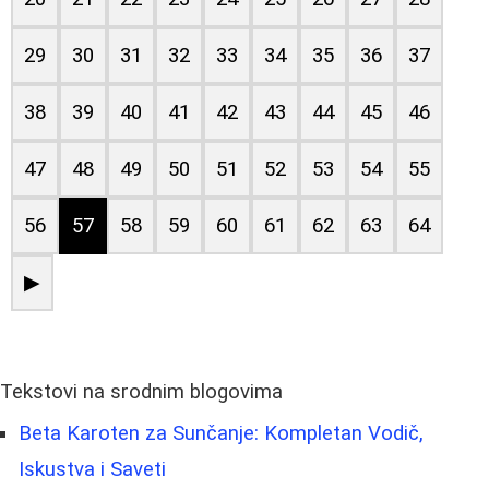
29
30
31
32
33
34
35
36
37
38
39
40
41
42
43
44
45
46
47
48
49
50
51
52
53
54
55
56
57
58
59
60
61
62
63
64
▶
Tekstovi na srodnim blogovima
Beta Karoten za Sunčanje: Kompletan Vodič,
Iskustva i Saveti