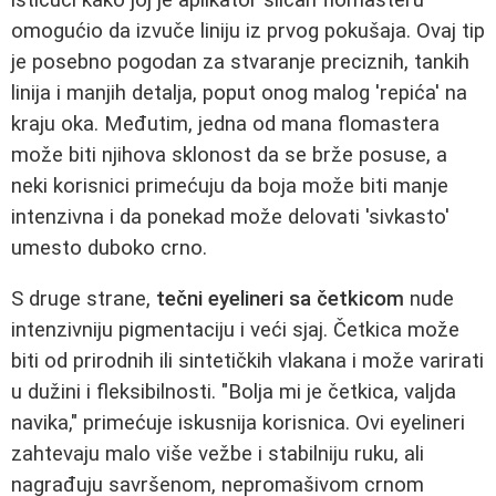
omogućio da izvuče liniju iz prvog pokušaja. Ovaj tip
je posebno pogodan za stvaranje preciznih, tankih
linija i manjih detalja, poput onog malog 'repića' na
kraju oka. Međutim, jedna od mana flomastera
može biti njihova sklonost da se brže posuse, a
neki korisnici primećuju da boja može biti manje
intenzivna i da ponekad može delovati 'sivkasto'
umesto duboko crno.
S druge strane,
tečni eyelineri sa četkicom
nude
intenzivniju pigmentaciju i veći sjaj. Četkica može
biti od prirodnih ili sintetičkih vlakana i može varirati
u dužini i fleksibilnosti. "Bolja mi je četkica, valjda
navika," primećuje iskusnija korisnica. Ovi eyelineri
zahtevaju malo više vežbe i stabilniju ruku, ali
nagrađuju savršenom, nepromašivom crnom