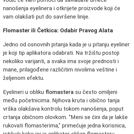
nanošenja eyelinera i otkrijete proizvode koji će
vam olakšati put do savršene linije.
Flomaster ili Četkica: Odabir Pravog Alata
Jedno od osnovnih pitanja kada je u pitanju eyeliner
je koji tip aplikatora odabrati. Na tržištu postoji
nekoliko varijanti, a svaka ima svoje prednosti i
mane, prilagođene različitim nivolima veštine i
željenom efektu.
Eyelineri u obliku
flomastera
su često omiljeni
među početnicima. Njihova kruta i obično tanja
vrška olakšava kontrolu tokom nanošenja, poput
crtanja običnom olovkom. "Meni se ćini da je lakše
rukovati flomasterima," primećuje jedna korisnica,
ističući kako joj je aplikator sličan flomasteru