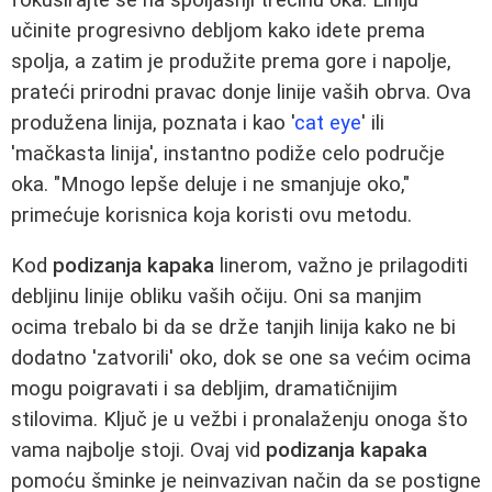
učinite progresivno debljom kako idete prema
spolja, a zatim je produžite prema gore i napolje,
prateći prirodni pravac donje linije vaših obrva. Ova
produžena linija, poznata i kao '
cat eye
' ili
'mačkasta linija', instantno podiže celo područje
oka. "Mnogo lepše deluje i ne smanjuje oko,"
primećuje korisnica koja koristi ovu metodu.
Kod
podizanja kapaka
linerom, važno je prilagoditi
debljinu linije obliku vaših očiju. Oni sa manjim
ocima trebalo bi da se drže tanjih linija kako ne bi
dodatno 'zatvorili' oko, dok se one sa većim ocima
mogu poigravati i sa debljim, dramatičnijim
stilovima. Ključ je u vežbi i pronalaženju onoga što
vama najbolje stoji. Ovaj vid
podizanja kapaka
pomoću šminke je neinvazivan način da se postigne