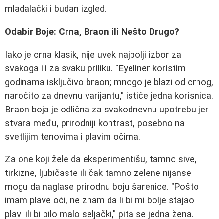
mladalački i budan izgled.
Odabir Boje: Crna, Braon ili Nešto Drugo?
Iako je crna klasik, nije uvek najbolji izbor za
svakoga ili za svaku priliku. "Eyeliner koristim
godinama isključivo braon; mnogo je blazi od crnog,
naročito za dnevnu varijantu," ističe jedna korisnica.
Braon boja je odlična za svakodnevnu upotrebu jer
stvara među, prirodniji kontrast, posebno na
svetlijim tenovima i plavim očima.
Za one koji žele da eksperimentišu, tamno sive,
tirkizne, ljubičaste ili čak tamno zelene nijanse
mogu da naglase prirodnu boju šarenice. "Pošto
imam plave oči, ne znam da li bi mi bolje stajao
plavi ili bi bilo malo seljački," pita se jedna žena.