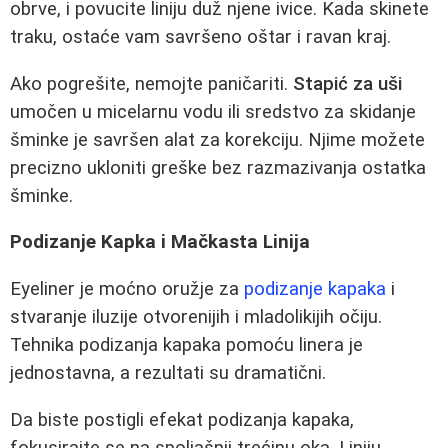
obrve, i povucite liniju duž njene ivice. Kada skinete
traku, ostaće vam savršeno oštar i ravan kraj.
Ako pogrešite, nemojte paničariti.
Stapić za uši
umočen u micelarnu vodu ili sredstvo za skidanje
šminke je savršen alat za korekciju. Njime možete
precizno ukloniti greške bez razmazivanja ostatka
šminke.
Podizanje Kapka i Mačkasta Linija
Eyeliner je moćno oružje za
podizanje kapaka
i
stvaranje iluzije otvorenijih i mladolikijih očiju.
Tehnika podizanja kapaka pomoću linera je
jednostavna, a rezultati su dramatični.
Da biste postigli efekat podizanja kapaka,
fokusirajte se na spoljašnji trećinu oka. Liniju