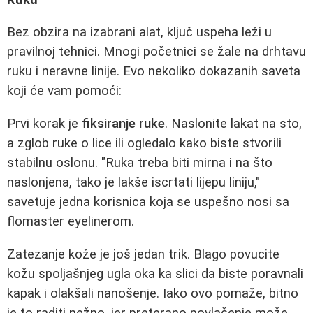
Bez obzira na izabrani alat, ključ uspeha leži u
pravilnoj tehnici. Mnogi početnici se žale na drhtavu
ruku i neravne linije. Evo nekoliko dokazanih saveta
koji će vam pomoći:
Prvi korak je
fiksiranje ruke
. Naslonite lakat na sto,
a zglob ruke o lice ili ogledalo kako biste stvorili
stabilnu oslonu. "Ruka treba biti mirna i na što
naslonjena, tako je lakše iscrtati lijepu liniju,"
savetuje jedna korisnica koja se uspešno nosi sa
flomaster eyelinerom.
Zatezanje kože je još jedan trik. Blago povucite
kožu spoljašnjeg ugla oka ka slici da biste poravnali
kapak i olakšali nanošenje. Iako ovo pomaže, bitno
je to raditi nežno, jer preterano povlačenje može