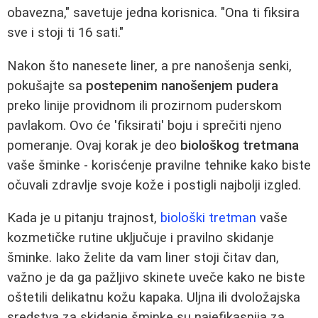
obavezna," savetuje jedna korisnica. "Ona ti fiksira
sve i stoji ti 16 sati."
Nakon što nanesete liner, a pre nanošenja senki,
pokušajte sa
postepenim nanošenjem pudera
preko linije providnom ili prozirnom puderskom
pavlakom. Ovo će 'fiksirati' boju i sprečiti njeno
pomeranje. Ovaj korak je deo
biološkog tretmana
vaše šminke - korisćenje pravilne tehnike kako biste
očuvali zdravlje svoje kože i postigli najbolji izgled.
Kada je u pitanju trajnost,
biološki tretman
vaše
kozmetičke rutine ukļjučuje i pravilno skidanje
šminke. Iako želite da vam liner stoji čitav dan,
važno je da ga pažljivo skinete uveče kako ne biste
oštetili delikatnu kožu kapaka. Uljna ili dvoložajska
sredstva za skidanje šminke su najefikasnija za