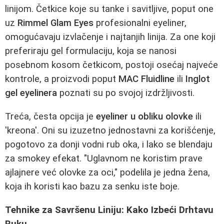
linijom. Četkice koje su tanke i savitljive, poput one
uz
Rimmel Glam Eyes
profesionalni eyeliner,
omogućavaju izvlačenje i najtanjih linija. Za one koji
preferiraju gel formulaciju, koja se nanosi
posebnom kosom četkicom, postoji osećaj najveće
kontrole, a proizvodi poput
MAC Fluidline
ili
Inglot
gel eyelinera
poznati su po svojoj izdržljivosti.
Treća, česta opcija je
eyeliner u obliku olovke
ili
'kreona'. Oni su izuzetno jednostavni za korišćenje,
pogotovo za donji vodni rub oka, i lako se blendaju
za smokey efekat. "Uglavnom ne koristim prave
ajlajnere već olovke za oci," podelila je jedna žena,
koja ih koristi kao bazu za senku iste boje.
Tehnike za Savršenu Liniju: Kako Izbeći Drhtavu
Ruku