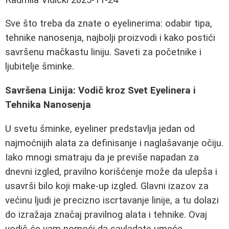
Sve što treba da znate o eyelinerima: odabir tipa,
tehnike nanosenja, najbolji proizvodi i kako postići
savršenu mačkastu liniju. Saveti za početnike i
ljubitelje šminke.
Savršena Linija: Vodič kroz Svet Eyelinera i
Tehnika Nanosenja
U svetu šminke, eyeliner predstavlja jedan od
najmoćnijih alata za definisanje i naglašavanje očiju.
Iako mnogi smatraju da je previše napadan za
dnevni izgled, pravilno korišćenje može da ulepša i
usavrši bilo koji make-up izgled. Glavni izazov za
većinu ljudi je precizno iscrtavanje linije, a tu dolazi
do izražaja značaj pravilnog alata i tehnike. Ovaj
vodič će vam pomoći da savladate umeće