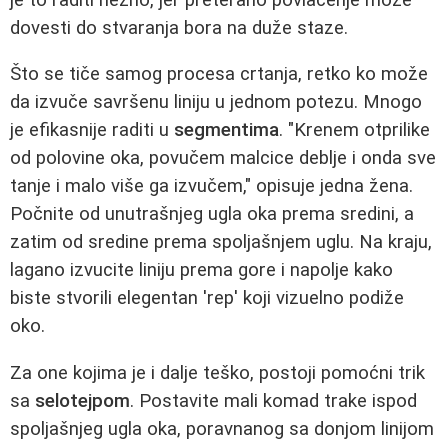
dovesti do stvaranja bora na duže staze.
Što se tiče samog procesa crtanja, retko ko može
da izvuče savršenu liniju u jednom potezu. Mnogo
je efikasnije raditi u
segmentima
. "Krenem otprilike
od polovine oka, povučem malcice deblje i onda sve
tanje i malo više ga izvučem," opisuje jedna žena.
Počnite od unutrašnjeg ugla oka prema sredini, a
zatim od sredine prema spoljašnjem uglu. Na kraju,
lagano izvucite liniju prema gore i napolje kako
biste stvorili elegentan 'rep' koji vizuelno podiže
oko.
Za one kojima je i dalje teško, postoji pomoćni trik
sa
selotejpom
. Postavite mali komad trake ispod
spoljašnjeg ugla oka, poravnanog sa donjom linijom