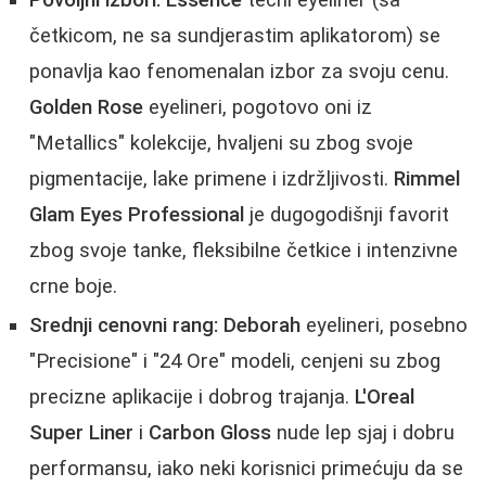
Povoljni izbori:
Essence
tečni eyeliner (sa
četkicom, ne sa sundjerastim aplikatorom) se
ponavlja kao fenomenalan izbor za svoju cenu.
Golden Rose
eyelineri, pogotovo oni iz
"Metallics" kolekcije, hvaljeni su zbog svoje
pigmentacije, lake primene i izdržljivosti.
Rimmel
Glam Eyes Professional
je dugogodišnji favorit
zbog svoje tanke, fleksibilne četkice i intenzivne
crne boje.
Srednji cenovni rang:
Deborah
eyelineri, posebno
"Precisione" i "24 Ore" modeli, cenjeni su zbog
precizne aplikacije i dobrog trajanja.
L'Oreal
Super Liner
i
Carbon Gloss
nude lep sjaj i dobru
performansu, iako neki korisnici primećuju da se