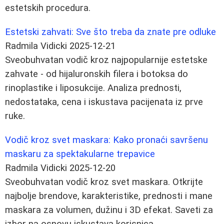
estetskih procedura.
Estetski zahvati: Sve što treba da znate pre odluke
Radmila Vidicki
2025-12-21
Sveobuhvatan vodič kroz najpopularnije estetske
zahvate - od hijaluronskih filera i botoksa do
rinoplastike i liposukcije. Analiza prednosti,
nedostataka, cena i iskustava pacijenata iz prve
ruke.
Vodič kroz svet maskara: Kako pronaći savršenu
maskaru za spektakularne trepavice
Radmila Vidicki
2025-12-20
Sveobuhvatan vodič kroz svet maskara. Otkrijte
najbolje brendove, karakteristike, prednosti i mane
maskara za volumen, dužinu i 3D efekat. Saveti za
izbor na osnovu iskustava korisnica.