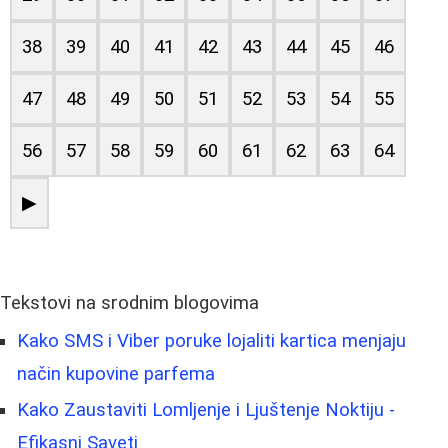
38
39
40
41
42
43
44
45
46
47
48
49
50
51
52
53
54
55
56
57
58
59
60
61
62
63
64
▶
Tekstovi na srodnim blogovima
Kako SMS i Viber poruke lojaliti kartica menjaju
način kupovine parfema
Kako Zaustaviti Lomljenje i Ljuštenje Noktiju -
Efikasni Saveti