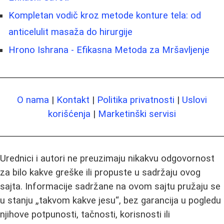
Kompletan vodič kroz metode konture tela: od
anticelulit masaža do hirurgije
Hrono Ishrana - Efikasna Metoda za Mršavljenje
O nama
|
Kontakt
|
Politika privatnosti
|
Uslovi
korišćenja
|
Marketinški servisi
Urednici i autori ne preuzimaju nikakvu odgovornost
za bilo kakve greške ili propuste u sadržaju ovog
sajta. Informacije sadržane na ovom sajtu pružaju se
u stanju „takvom kakve jesu“, bez garancija u pogledu
njihove potpunosti, tačnosti, korisnosti ili