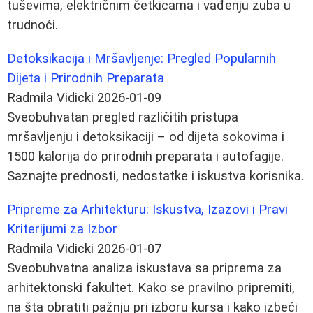
tuševima, električnim četkicama i vađenju zuba u
trudnoći.
Detoksikacija i Mršavljenje: Pregled Popularnih
Dijeta i Prirodnih Preparata
Radmila Vidicki
2026-01-09
Sveobuhvatan pregled različitih pristupa
mršavljenju i detoksikaciji – od dijeta sokovima i
1500 kalorija do prirodnih preparata i autofagije.
Saznajte prednosti, nedostatke i iskustva korisnika.
Pripreme za Arhitekturu: Iskustva, Izazovi i Pravi
Kriterijumi za Izbor
Radmila Vidicki
2026-01-07
Sveobuhvatna analiza iskustava sa priprema za
arhitektonski fakultet. Kako se pravilno pripremiti,
na šta obratiti pažnju pri izboru kursa i kako izbeći