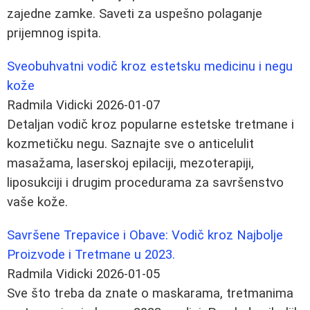
zajedne zamke. Saveti za uspešno polaganje
prijemnog ispita.
Sveobuhvatni vodič kroz estetsku medicinu i negu
kože
Radmila Vidicki
2026-01-07
Detaljan vodič kroz popularne estetske tretmane i
kozmetičku negu. Saznajte sve o anticelulit
masažama, laserskoj epilaciji, mezoterapiji,
liposukciji i drugim procedurama za savršenstvo
vaše kože.
Savršene Trepavice i Obave: Vodič kroz Najbolje
Proizvode i Tretmane u 2023.
Radmila Vidicki
2026-01-05
Sve što treba da znate o maskarama, tretmanima