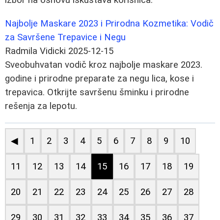
Najbolje Maskare 2023 i Prirodna Kozmetika: Vodič
za Savršene Trepavice i Negu
Radmila Vidicki
2025-12-15
Sveobuhvatan vodič kroz najbolje maskare 2023.
godine i prirodne preparate za negu lica, kose i
trepavica. Otkrijte savršenu šminku i prirodne
rešenja za lepotu.
◀
1
2
3
4
5
6
7
8
9
10
11
12
13
14
15
16
17
18
19
20
21
22
23
24
25
26
27
28
29
30
31
32
33
34
35
36
37