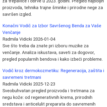
za trepavice i obrve u 2023. godini. Pregled najboljih
proizvoda, tehnika trajne šminke i prirodne nege za
savršen izgled.
Konačni Vodič za Izbor Savršenog Benda za Vaše
Venčanje
Radmila Vidicki
2026-01-04
Sve što treba da znate pri izboru muzike za
venčanje. Analiza iskustava, saveti za dogovor,
pregled popularnih bendova i kako izbeći probleme.
Vodič kroz dermokozmetiku: Regeneracija, zaštita i
savremeni tretmani
Radmila Vidicki
2025-12-23
Sveobuhvatan pregled proizvoda i tretmana za
negu kože: od regenerativnih krema, prirodnih
sredstava i anticelulit preparata do savremenih