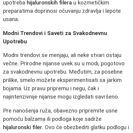
upotreba
hijaluronskih filera
u kozmetičkim
preparatima doprinosi očuvanju zdravlja i lepote
usana.
Modni Trendovi i Saveti za Svakodnevnu
Upotrebu
Modni trendovi se menjaju, ali neke stvari ostaju
večne. Prirodne nijanse uvek su u modi, pogotovo
za svakodnevnu upotrebu. Međutim, za posebne
prilike, smelo možete eksperimentisati sa jarkim
bojama. Uz pravu pripremu i negu, čak i
najintenzivnije nijanse mogu izgledati savršeno.
Pre nanošenja ruža, obavezno pripremite usne
pomoću balzama ili podloga koje sadrže
hijaluronski filer
. Ovo će obezbediti glatku podlogu i