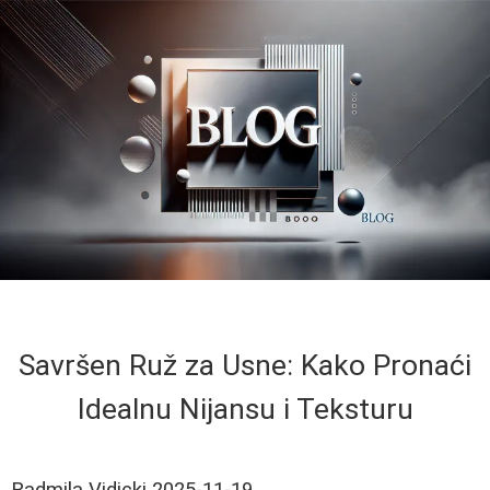
Savršen Ruž za Usne: Kako Pronaći
Idealnu Nijansu i Teksturu
Radmila Vidicki
2025-11-19