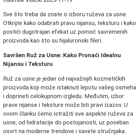
Sve što treba da znate o izboru ruževa za usne.
Otkrijte kako odabrati pravu nijansu, teksturu i kako
postići dugotrajan efekat uz pomoć savremenih
proizvoda kao što su hijaluronski fileri.
Savršen Ruž za Usne: Kako Pronaći Idealnu
Nijansu i Teksturu
Ruž za usne je jedan od najvažnijih kozmetičkih
proizvoda koji može istaknuti lepotu vašeg osmeha
i doprineti celokupnom izgledu. Međutim, izbor
prave nijanse i teksture može biti pravi izazov. U
ovom članku ćemo istražiti sve aspekte ruževa za
usne, od hidratacije do postojanosti, uz poseban
osvrt na moderne trendove i savete stručnjaka.