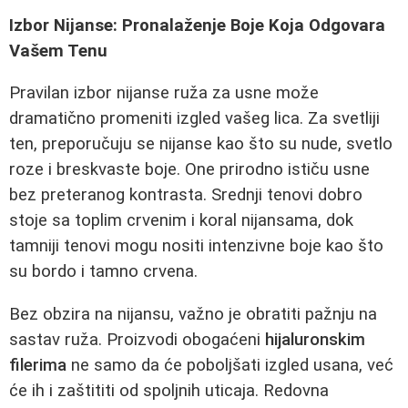
Izbor Nijanse: Pronalaženje Boje Koja Odgovara
Vašem Tenu
Pravilan izbor nijanse ruža za usne može
dramatično promeniti izgled vašeg lica. Za svetliji
ten, preporučuju se nijanse kao što su nude, svetlo
roze i breskvaste boje. One prirodno ističu usne
bez preteranog kontrasta. Srednji tenovi dobro
stoje sa toplim crvenim i koral nijansama, dok
tamniji tenovi mogu nositi intenzivne boje kao što
su bordo i tamno crvena.
Bez obzira na nijansu, važno je obratiti pažnju na
sastav ruža. Proizvodi obogaćeni
hijaluronskim
filerima
ne samo da će poboljšati izgled usana, već
će ih i zaštititi od spoljnih uticaja. Redovna