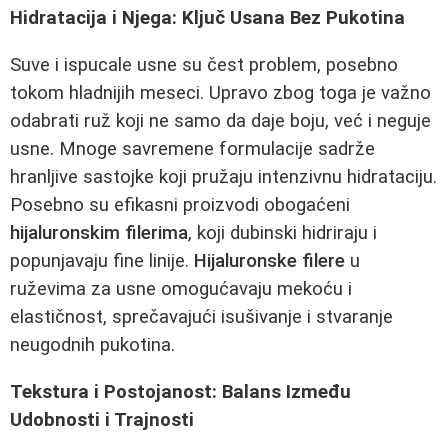
Hidratacija i Njega: Ključ Usana Bez Pukotina
Suve i ispucale usne su čest problem, posebno
tokom hladnijih meseci. Upravo zbog toga je važno
odabrati ruž koji ne samo da daje boju, već i neguje
usne. Mnoge savremene formulacije sadrže
hranljive sastojke koji pružaju intenzivnu hidrataciju.
Posebno su efikasni proizvodi obogaćeni
hijaluronskim filerima
, koji dubinski hidriraju i
popunjavaju fine linije.
Hijaluronske filere
u
ruževima za usne omogućavaju mekoću i
elastičnost, sprečavajući isušivanje i stvaranje
neugodnih pukotina.
Tekstura i Postojanost: Balans Između
Udobnosti i Trajnosti