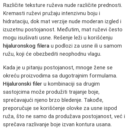
Različite teksture ruževa nude različite prednosti.
Kremasti ruževi pružaju intenzivnu boju i
hidrataciju, dok mat verzije nude moderan izgled i
izuzetnu postojanost. Međutim, mat ruževi često
mogu isušivati usne. Rešenje leži u korišćenju
hijaluronskog filera
u podlozi za usne ili u samom
ružu, koji će obezbediti neophodnu vlagu.
Kada je u pitanju postojanost, mnoge žene se
okreću proizvodima sa dugotrajnim formulama.
Hijaluronski filer
u kombinaciji sa drugim
sastojcima može produžiti trajanje boje,
sprečavajući njeno brzo bledenje. Takođe,
preporučuje se korišćenje olovke za usne ispod
ruža, što ne samo da produžava postojanost, već i
sprečava razlivanje boje izvan kontura usana.