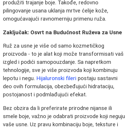
produžiti trajanje boje. Takođe, redovno
pilingovanje usana uklanja mrtve ćelije kože,
omogućavajući ravnomerniju primenu ruža.
Zaključak: Osvrt na Budućnost Ruževa za Usne
Ruž za usne je više od samo kozmetičkog
proizvoda - to je alat koji može transformisati vaš
izgled i podići samopouzdanje. Sa napretkom
tehnologije, sve je više proizvoda koji kombinuju
lepotu i negu.
Hijaluronski fileri
postaju sastavni
deo ovih formulacija, obezbeđujući hidrataciju,
postojanost i podmlađujući efekat.
Bez obzira da li preferirate prirodne nijanse ili
smele boje, važno je odabrati proizvode koji neguju
vaše usne. Uz pravu kombinaciju boje, teksture i