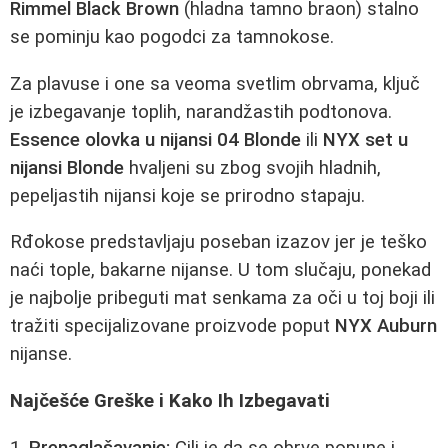
Rimmel Black Brown
(hladna tamno braon) stalno
se pominju kao pogodci za tamnokose.
Za plavuse i one sa veoma svetlim obrvama, ključ
je izbegavanje toplih, narandžastih podtonova.
Essence olovka u nijansi 04 Blonde
ili
NYX set u
nijansi Blonde
hvaljeni su zbog svojih hladnih,
pepeljastih nijansi koje se prirodno stapaju.
Rđokose predstavljaju poseban izazov jer je teško
naći tople, bakarne nijanse. U tom slučaju, ponekad
je najbolje pribeguti mat senkama za oči u toj boji ili
tražiti specijalizovane proizvode poput
NYX Auburn
nijanse.
Najčešće Greške i Kako Ih Izbegavati
1.
Prenaglašavanje:
Cilj je da se obrve popune i