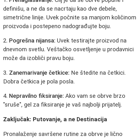
definišu, a ne da se nacrtaju kao dve debele,
simetrične linije. Uvek počnite sa manjom količinom
proizvoda i postepeno nadograđujte boju.
2.
Pogrešna nijansa:
Uvek testirajte proizvod na
dnevnom svetlu. Veštačko osvetljenje u prodavnici
može da izobliči pravu boju.
3.
Zanemarivanje četkice:
Ne štedite na četkici.
Dobra četkica je pola posla.
4.
Nepravilno fiksiranje:
Ako vam se obrve brzo
"sruše", gel za fiksiranje je vaš najbolji prijatelj.
Zaključak: Putovanje, a ne Destinacija
Pronalaženje savršene rutine za obrve je lično