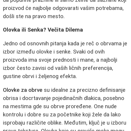
proizvod će najbolje odgovarati vašim potrebama,
došli ste na pravo mesto.
Olovka ili Senka? Večita Dilema
Jedno od osnovnih pitanja kada je reč o obrvama je
izbor između olovke i senke. Svaki od ovih
proizvoda ima svoje prednosti i mane, a najbolji
izbor često zavisi od vaših ličnih preferencija,
gustine obrvi i željenog efekta.
Olovke za obrve
su idealne za precizno definisanje
obrisa i docrtavanje pojedinačnih dlakica, posebno
na mestima gde su obrve proređene. One nude
kontrolu i dobre su za početnike koji žele da lako
isprobaju različite oblike. Međutim, ključ je u izboru
prave teksture. Olovke koje su
previše meke
mogu