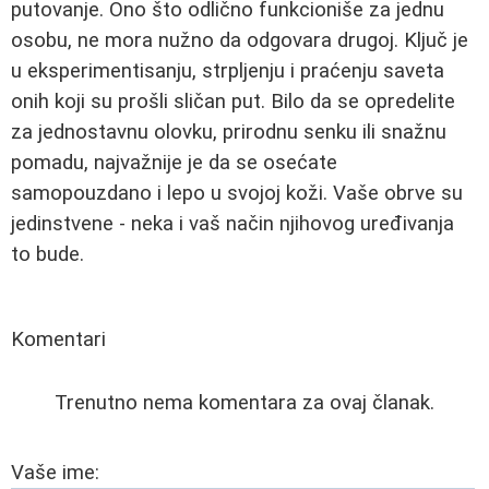
putovanje. Ono što odlično funkcioniše za jednu
osobu, ne mora nužno da odgovara drugoj. Ključ je
u eksperimentisanju, strpljenju i praćenju saveta
onih koji su prošli sličan put. Bilo da se opredelite
za jednostavnu olovku, prirodnu senku ili snažnu
pomadu, najvažnije je da se osećate
samopouzdano i lepo u svojoj koži. Vaše obrve su
jedinstvene - neka i vaš način njihovog uređivanja
to bude.
Komentari
Trenutno nema komentara za ovaj članak.
Vaše ime: