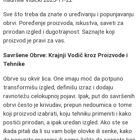
Sve što treba da znate o uređivanju i popunjavanju
obrvi. Poređenje proizvoda, iskustva, saveti za
prirodan izgled i dugotrajnost. Saznajte koji
proizvod je pravi za vas.
Savršene Obrve: Krajnji Vodič kroz Proizvode i
Tehnike
Obrve su okvir lica. One imaju moć da potpuno
transformišu izgled, definišu izraz i dodaju
ravnotežu celokupnoj pojavi. Ipak, put do savršenih
obrvi često je krivudav, prepun nedoumica o tome
koji proizvod izabrati, koju tehniku primeniti i kako
postići prirodan, a ipak uredan izgled. Ako ste se
ikada pitali da li su vam bolje olovke ili senke, kako
da popunite praznine ili samo želite da saznate koji