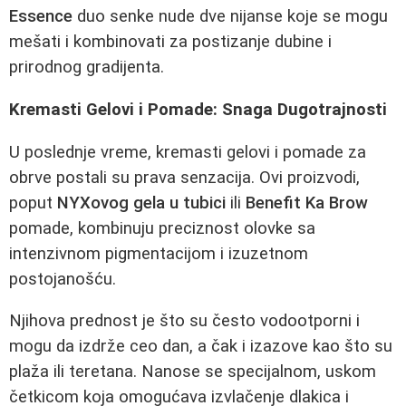
Essence
duo senke nude dve nijanse koje se mogu
mešati i kombinovati za postizanje dubine i
prirodnog gradijenta.
Kremasti Gelovi i Pomade: Snaga Dugotrajnosti
U poslednje vreme, kremasti gelovi i pomade za
obrve postali su prava senzacija. Ovi proizvodi,
poput
NYXovog gela u tubici
ili
Benefit Ka Brow
pomade, kombinuju preciznost olovke sa
intenzivnom pigmentacijom i izuzetnom
postojanošću.
Njihova prednost je što su često vodootporni i
mogu da izdrže ceo dan, a čak i izazove kao što su
plaža ili teretana. Nanose se specijalnom, uskom
četkicom koja omogućava izvlačenje dlakica i