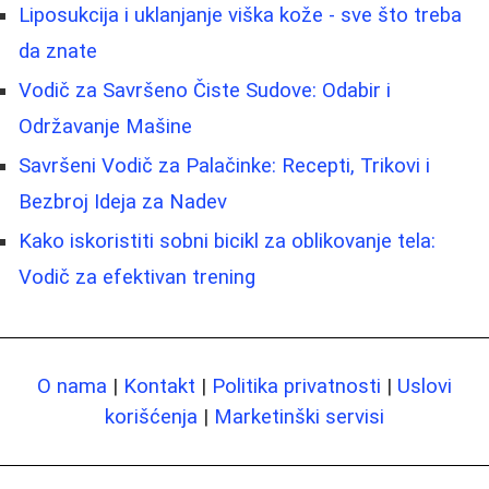
Liposukcija i uklanjanje viška kože - sve što treba
da znate
Vodič za Savršeno Čiste Sudove: Odabir i
Održavanje Mašine
Savršeni Vodič za Palačinke: Recepti, Trikovi i
Bezbroj Ideja za Nadev
Kako iskoristiti sobni bicikl za oblikovanje tela:
Vodič za efektivan trening
O nama
|
Kontakt
|
Politika privatnosti
|
Uslovi
korišćenja
|
Marketinški servisi