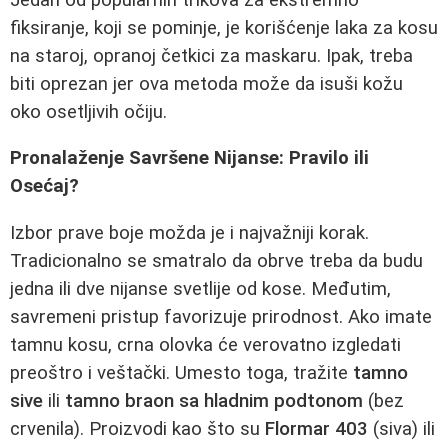
fiksiranje, koji se pominje, je korišćenje laka za kosu
na staroj, opranoj četkici za maskaru. Ipak, treba
biti oprezan jer ova metoda može da isuši kožu
oko osetljivih očiju.
Pronalaženje Savršene Nijanse: Pravilo ili
Osećaj?
Izbor prave boje možda je i najvažniji korak.
Tradicionalno se smatralo da obrve treba da budu
jedna ili dve nijanse svetlije od kose. Međutim,
savremeni pristup favorizuje prirodnost. Ako imate
tamnu kosu, crna olovka će verovatno izgledati
preoštro i veštački. Umesto toga, tražite
tamno
sive
ili
tamno braon sa hladnim podtonom
(bez
crvenila). Proizvodi kao što su
Flormar 403
(siva) ili