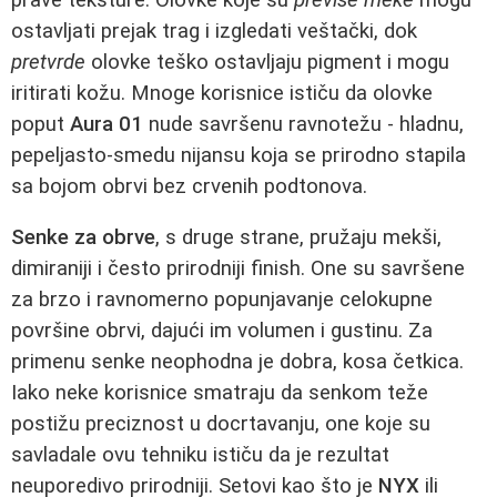
ostavljati prejak trag i izgledati veštački, dok
pretvrde
olovke teško ostavljaju pigment i mogu
iritirati kožu. Mnoge korisnice ističu da olovke
poput
Aura 01
nude savršenu ravnotežu - hladnu,
pepeljasto-smedu nijansu koja se prirodno stapila
sa bojom obrvi bez crvenih podtonova.
Senke za obrve
, s druge strane, pružaju mekši,
dimiraniji i često prirodniji finish. One su savršene
za brzo i ravnomerno popunjavanje celokupne
površine obrvi, dajući im volumen i gustinu. Za
primenu senke neophodna je dobra, kosa četkica.
Iako neke korisnice smatraju da senkom teže
postižu preciznost u docrtavanju, one koje su
savladale ovu tehniku ističu da je rezultat
neuporedivo prirodniji. Setovi kao što je
NYX
ili