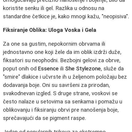
koristite senku ili gel. Razlika u odnosu na
standardne četkice je, kako mnogi kažu, "neopisiva".
Fiksiranje Oblika: Uloga Voska i Gela
Za one sa gustim, nepokornim obrvama ili
jednostavno one koji žele da im oblik izdrži duže,
fiksatori su neophodni. Bezbojni gelovi za obrve,
poput onih od
Essence
ili
She Stylezone
, služe da
"smire" dlakice i učvrste ih u željenom položaju bez
dodavanja boje. Oni su savršeni za prirodan,
svakodnevan izgled. S druge strane, voskovi se
često nalaze u setovima sa senkama i pomažu u
oblikovanju i fiksiranju obrvi pre nanošenja boje,
sprečavajući da se pigment raspe.
Jedan od popularnih trikova za ekstremno