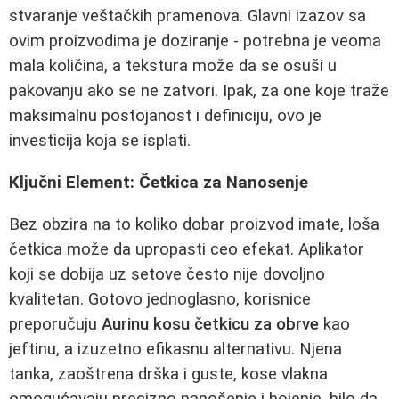
stvaranje veštačkih pramenova. Glavni izazov sa
ovim proizvodima je doziranje - potrebna je veoma
mala količina, a tekstura može da se osuši u
pakovanju ako se ne zatvori. Ipak, za one koje traže
maksimalnu postojanost i definiciju, ovo je
investicija koja se isplati.
Ključni Element: Četkica za Nanosenje
Bez obzira na to koliko dobar proizvod imate, loša
četkica može da upropasti ceo efekat. Aplikator
koji se dobija uz setove često nije dovoljno
kvalitetan. Gotovo jednoglasno, korisnice
preporučuju
Aurinu kosu četkicu za obrve
kao
jeftinu, a izuzetno efikasnu alternativu. Njena
tanka, zaoštrena drška i guste, kose vlakna
omogućavaju precizno nanošenje i bojenje, bilo da