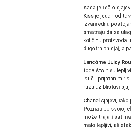
Kada je reč o sjaje
Kiss
je jedan od tak
izvanrednu postojan
smatraju da se ulag
količinu proizvoda
dugotrajan sjaj, a p
Lancôme Juicy Ro
toga što nisu leplji
ističu prijatan mir
ruža uz blistavi sjaj
Chanel
sjajevi, iako
Poznati po svojoj el
može trajati satima
malo lepljivi, ali 