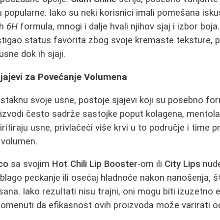
 popularne. Iako su neki korisnici imali pomešana isku
ih
6H
formula, mnogi i dalje hvali njihov sjaj i izbor boja
tigao status favorita zbog svoje kremaste teksture, pr
usne dok ih sjaji.
 Sjajevi za Povećanje Volumena
istaknu svoje usne, postoje sjajevi koji su posebno for
roizvodi često sadrže sastojke poput kolagena, mentola i
iritiraju usne, privlačeći više krvi u to područje i time
 volumen.
co
sa svojim
Hot Chili Lip Booster
-om ili
City Lips
nude
 blago peckanje ili osećaj hladnoće nakon nanošenja, š
ana. Iako rezultati nisu trajni, oni mogu biti izuzetno
apomenuti da efikasnost ovih proizvoda može varirati 