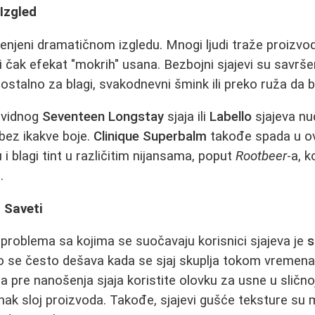
 Izgled
enjeni dramatičnom izgledu. Mnogi ljudi traže proizvode
 ili čak efekat "mokrih" usana. Bezbojni sjajevi su savrš
stalno za blagi, svakodnevni šmink ili preko ruža da bi
ovidnog
Seventeen Longstay
sjaja ili
Labello
sjajeva nu
 bez ikakve boje.
Clinique Superbalm
takođe spada u ov
u i blagi tint u različitim nijansama, poput
Rootbeer
-a, k
.
 Saveti
problema sa kojima se suočavaju korisnici sjajeva je
s
o se često dešava kada se sjaj skuplja tokom vremena.
da pre nanošenja sjaja koristite olovku za usne u sličnoj 
k sloj proizvoda. Takođe, sjajevi gušće teksture su 