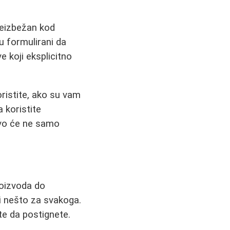
neizbežan kod
u formulirani da
e koji eksplicitno
oristite, ako su vam
a koristite
 Ovo će ne samo
roizvoda do
ji nešto za svakoga.
ite da postignete.