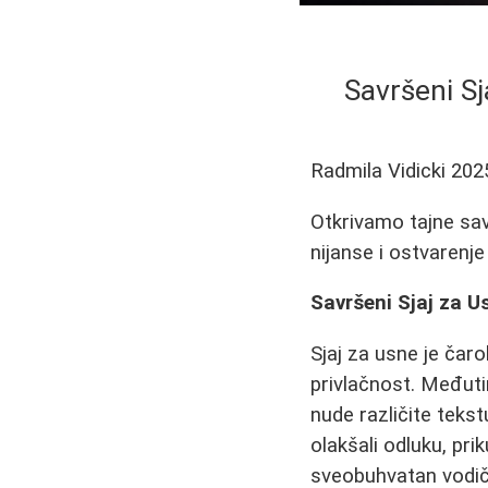
Savršeni Sj
Radmila Vidicki
202
Otkrivamo tajne sav
nijanse i ostvarenj
Savršeni Sjaj za U
Sjaj za usne je čar
privlačnost. Međutim
nude različite teks
olakšali odluku, pri
sveobuhvatan vodič 