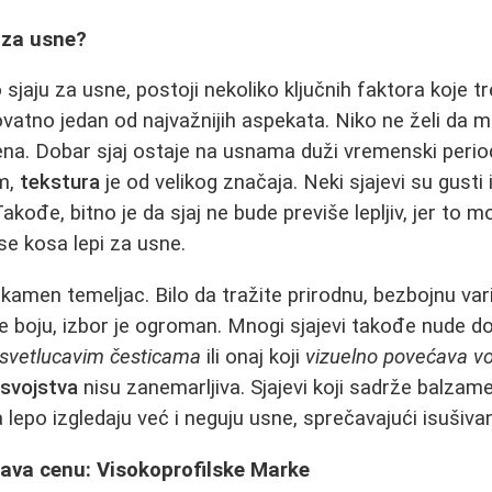
j za usne?
jaju za usne, postoji nekoliko ključnih faktora koje tr
vatno jedan od najvažnijih aspekata. Niko ne želi da m
na. Dobar sjaj ostaje na usnama duži vremenski period
im,
tekstura
je od velikog značaja. Neki sjajevi su gusti
. Takođe, bitno je da sjaj ne bude previše lepljiv, jer to m
se kosa lepi za usne.
 kamen temeljac. Bilo da tražite prirodnu, bezbojnu vari
ze boju, izbor je ogroman. Mnogi sjajevi takođe nude d
m svetlucavim česticama
ili onaj koji
vizuelno povećava v
 svojstva
nisu zanemarljiva. Sjajevi koji sadrže balzame,
lepo izgledaju već i neguju usne, sprečavajući isušivan
dava cenu: Visokoprofilske Marke