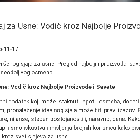
aj za Usne: Vodič kroz Najbolje Proizv
5-11-17
ršenog sjaja za usne. Pregled najboljih proizvoda, sav
e neodoljivog osmeha.
sne: Vodič kroz Najbolje Proizvode i Savete
obni dodatak koji može istaknuti lepotu osmeha, dodati
, pronalaženje idealnog sjaja može biti pravi izazov. R
ture, nijanse, stepen postojanosti i, naravno, cene. K
kupili smo iskustva i mišljenja brojnih korisnica kako bi
kroz svet sjajeva za usne.