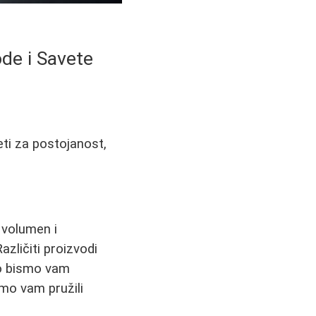
ode i Savete
eti za postojanost,
 volumen i
azličiti proizvodi
ako bismo vam
smo vam pružili