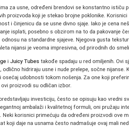
vima za usne, određeni brendovi se konstantno ističu p
vih proizvoda koji je stekao brojne poklonike. Korisnici
ost i činjenicu da se usne divno sjaje. Iako je cena ne
anje isplati, posebno s obzirom na to da pakovanje če
 u odnosu na standardne sjajeve. Njegova gusta tekstu
aleta nijansi je veoma impresivna, od prirodnih do smeli
uge
i
Juicy Tubes
takođe spadaju u red omiljenih. Ovi sj
vi, odlično hidriraju usne i nude prelepe, sočne nijanse.
is i osećaj udobnosti tokom nošenja. Za one koji prefer
, ovi proizvodi su odličan izbor.
 predstavljaju investiciju, često se opisuju kao vredni s
egantnoj ambalaži i kvalitetnoj formuli, oni pružaju inte
. Neki korisnici primećuju da određeni proizvodi ove 
efekat koji daje na usnama često nadmašuje ovaj mali ne