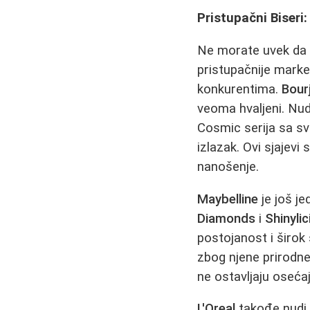
Pristupačni Biseri:
Ne morate uvek da p
pristupačnije marke
konkurentima.
Bour
veoma hvaljeni. Nud
Cosmic serija sa sv
izlazak. Ovi sjajevi
nanošenje.
Maybelline
je još j
Diamonds
i
Shinyli
postojanost i širok 
zbog njene prirodne
ne ostavljaju osećaj
L'Oreal
takođe nudi