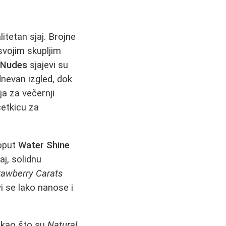
tetan sjaj. Brojne
svojim skupljim
 Nudes
sjajevi su
dnevan izgled, dok
a za večernji
četkicu za
poput
Water Shine
aj, solidnu
rawberry Carats
i se lako nanose i
e kao što su
Natural