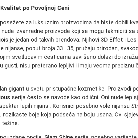
 Kvalitet po Povoljnoj Ceni
osežete za luksuznim proizvodima da biste dobili kvali
 nude izvanredne proizvode koji se mogu takmičiti sa 
jois
je jedan od takvih brendova. Njihovi
3D Effet
i
Les
e nijanse, poput broja 33 i 35, pružaju prirodan, svako
ojim svetlucavim česticama savršeno dolazi do izražaj
 su gusti, nisu preterano lepljivi i imaju veoma preciznu 
edan gigant u svetu pristupačne kozmetike. Proizvodi 
cious
serija često se navode kao odlični. Oni nude lep sj
spektar lepih nijansi. Korisnici posebno vole nijansu
St
, rozikaste boje koja podseća na boju usana. Ovi sjajev
 težine.
 pouzdane opcije.
Glam Shine
serija, posebno varijant