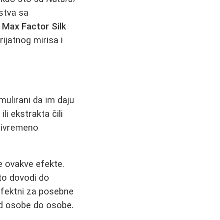
stva sa
.
Max Factor Silk
ijatnog mirisa i
mulirani da im daju
li ekstrakta čili
 privremeno
 ovakve efekte.
to dovodi do
 efektni za posebne
od osobe do osobe.