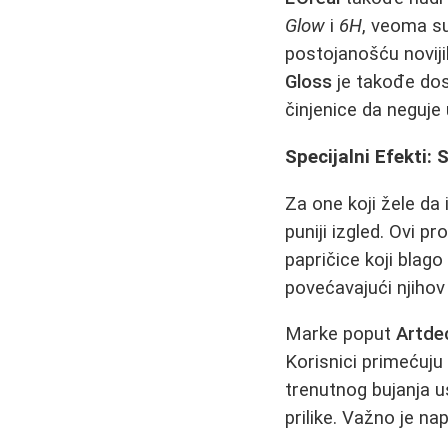
Glow
i
6H
, veoma su
postojanošću novij
Gloss
je takođe dos
činjenice da neguje 
Specijalni Efekti:
Za one koji žele da 
puniji izgled. Ovi p
papričice koji blago 
povećavajući njihov
Marke poput
Artde
Korisnici primećuju
trenutnog bujanja us
prilike. Važno je n