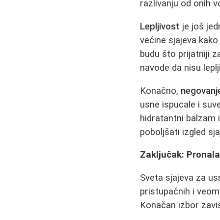
razlivanju od onih v
Lepljivost
je još je
većine sjajeva kako
budu što prijatniji 
navode da nisu leplj
Konačno,
negovanj
usne ispucale i suve
hidratantni balzam 
poboljšati izgled sja
Zaključak: Pronal
Sveta sjajeva za us
pristupačnih i veoma
Konačan izbor zavisi