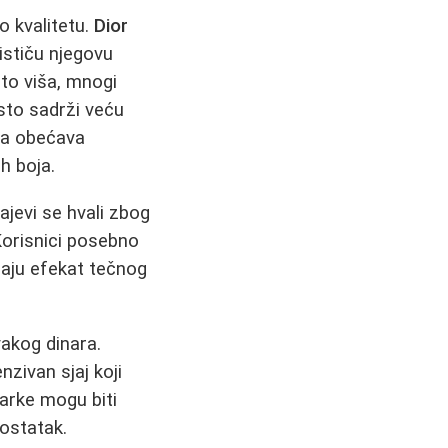
o kvalitetu.
Dior
 ističu njegovu
što viša, mnogi
sto sadrži veću
ra obećava
h boja.
ajevi se hvali zbog
 Korisnici posebno
iraju efekat tečnog
vakog dinara.
nzivan sjaj koji
marke mogu biti
dostatak.