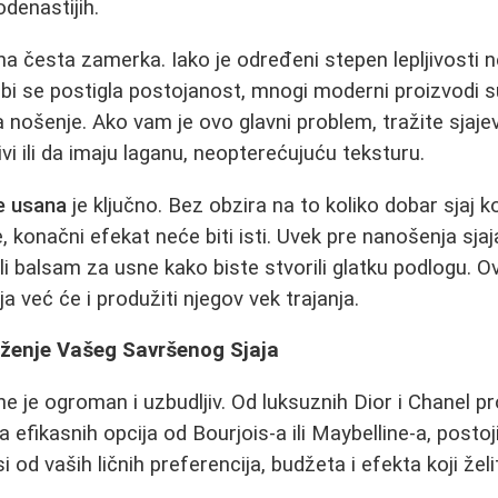
odenastijih.
dna česta zamerka. Iako je određeni stepen lepljivosti 
 bi se postigla postojanost, mnogi moderni proizvodi s
za nošenje. Ako vam je ovo glavni problem, tražite sjajev
ivi ili da imaju laganu, neopterećujuću teksturu.
e usana
je ključno. Bez obzira na to koliko dobar sjaj k
, konačni efekat neće biti isti. Uvek pre nanošenja sjaj
ili balsam za usne kako biste stvorili glatku podlogu.
ja već će i produžiti njegov vek trajanja.
aženje Vašeg Savršenog Sjaja
ne je ogroman i uzbudljiv. Od luksuznih Dior i Chanel p
 efikasnih opcija od Bourjois-a ili Maybelline-a, posto
 od vaših ličnih preferencija, budžeta i efekta koji žel