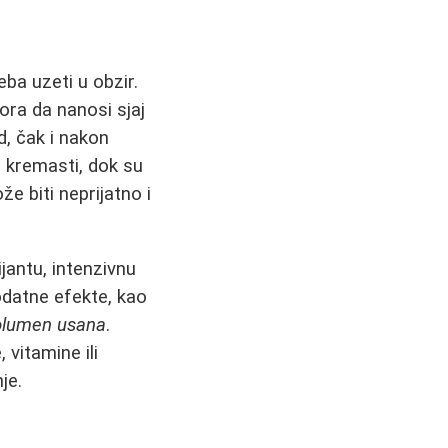
eba uzeti u obzir.
ora da nanosi sjaj
, čak i nakon
 i kremasti, dok su
ože biti neprijatno i
jantu, intenzivnu
odatne efekte, kao
olumen usana
.
 vitamine ili
je.