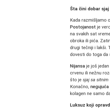
Šta čini dobar sja
Kada razmišljamo o s
Postojanost
je vero
na svakih sat vreme
obroka ili pića. Zat
drugi tečniji i lakši
dovesti do toga da 
Nijansa
je još jedan
crvenu ili nežnu ro
što je
sjaj sa sitni
Konačno,
negujuća
kolagen ne samo da 
Luksuz koji oprav