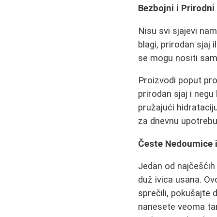
Bezbojni i Prirodni
Nisu svi sjajevi nam
blagi, prirodan sjaj
se mogu nositi samo
Proizvodi poput pr
prirodan sjaj i negu
pružajući hidratacij
za dnevnu upotrebu
Česte Nedoumice i
Jedan od najčešćih 
duž ivica usana. Ov
sprečili, pokušajte 
nanesete veoma tana