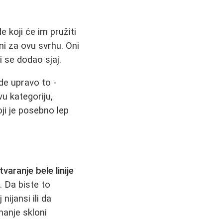
 koji će im pružiti
eni za ovu svrhu. Oni
 se dodao sjaj.
de upravo to -
u kategoriju,
oji je posebno lep
tvaranje bele linije
 Da biste to
nijansi ili da
manje skloni