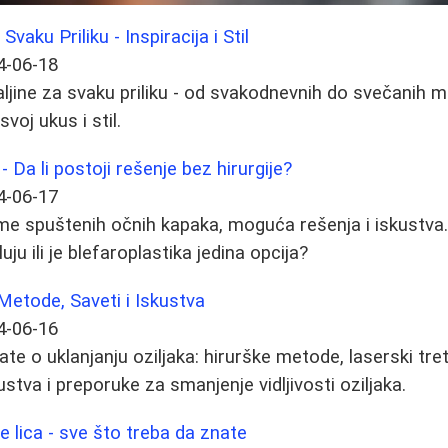
vaku Priliku - Inspiracija i Stil
4-06-18
haljine za svaku priliku - od svakodnevnih do svečanih 
voj ukus i stil.
- Da li postoji rešenje bez hirurgije?
4-06-17
e spuštenih očnih kapaka, moguća rešenja i iskustva.
ju ili je blefaroplastika jedina opcija?
 Metode, Saveti i Iskustva
4-06-16
te o uklanjanju oziljaka: hirurške metode, laserski tre
ustva i preporuke za smanjenje vidljivosti oziljaka.
e lica - sve što treba da znate