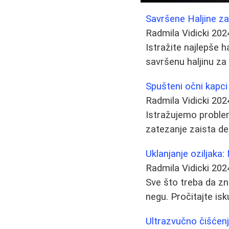
Savršene Haljine za S
Radmila Vidicki
202
Istražite najlepše 
savršenu haljinu za s
Spušteni očni kapci 
Radmila Vidicki
202
Istražujemo problem
zatezanje zaista delu
Uklanjanje oziljaka:
Radmila Vidicki
202
Sve što treba da zna
negu. Pročitajte isk
Ultrazvučno čišćenj