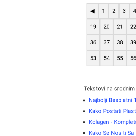
◀
1
2
3
19
20
21
2
36
37
38
3
53
54
55
5
Tekstovi na srodnim
Najbolji Besplatni
Kako Postati Plastič
Kolagen - Kompleta
Kako Se Nositi Sa 