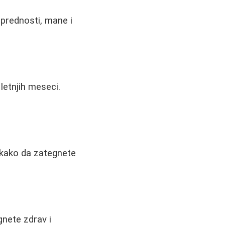
, prednosti, mane i
letnjih meseci.
e kako da zategnete
gnete zdrav i