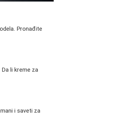
modela. Pronađite
 Da li kreme za
tmani i saveti za