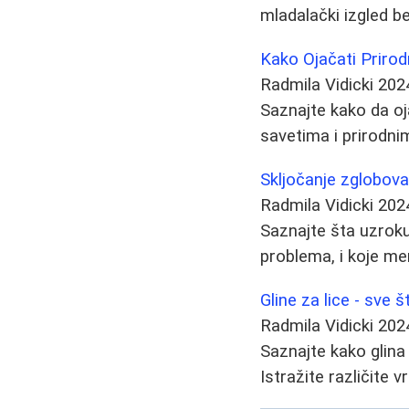
mladalački izgled be
Kako Ojačati Prirodn
Radmila Vidicki
202
Saznajte kako da oja
savetima i prirodni
Skljočanje zglobova
Radmila Vidicki
202
Saznajte šta uzrokuj
problema, i koje me
Gline za lice - sve
Radmila Vidicki
202
Saznajte kako glina 
Istražite različite 