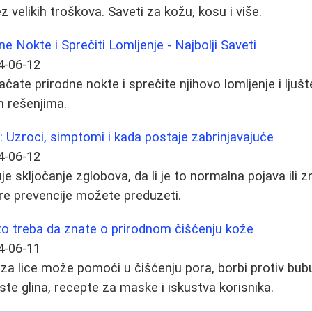
z velikih troškova. Saveti za kožu, kosu i više.
e Nokte i Sprečiti Lomljenje - Najbolji Saveti
4-06-12
čate prirodne nokte i sprečite njihovo lomljenje i ljuš
m rešenjima.
: Uzroci, simptomi i kada postaje zabrinjavajuće
4-06-12
e skljočanje zglobova, da li je to normalna pojava ili zn
re prevencije možete preduzeti.
 što treba da znate o prirodnom čišćenju kože
4-06-11
za lice može pomoći u čišćenju pora, borbi protiv bubul
vrste glina, recepte za maske i iskustva korisnika.