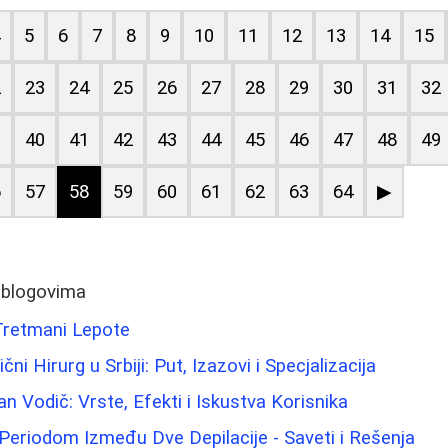
4
5
6
7
8
9
10
11
12
13
14
15
2
23
24
25
26
27
28
29
30
31
32
9
40
41
42
43
44
45
46
47
48
49
6
57
58
59
60
61
62
63
64
▶
 blogovima
 Tretmani Lepote
ni Hirurg u Srbiji: Put, Izazovi i Specjalizacija
n Vodič: Vrste, Efekti i Iskustva Korisnika
Periodom Između Dve Depilacije - Saveti i Rešenja