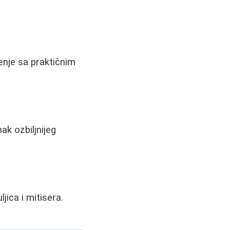
tenje sa praktičnim
ak ozbiljnijeg
jica i mitisera.