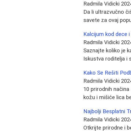
Radmila Vidicki
202
Da li ultrazvučno či
savete za ovaj popu
Kalcijum kod dece i 
Radmila Vidicki
202
Saznajte koliko je 
Iskustva roditelja i
Kako Se Rešiti Podb
Radmila Vidicki
202
10 prirodnih načina
kožu i mišiće lica be
Najbolji Besplatni 
Radmila Vidicki
202
Otkrijte prirodne i