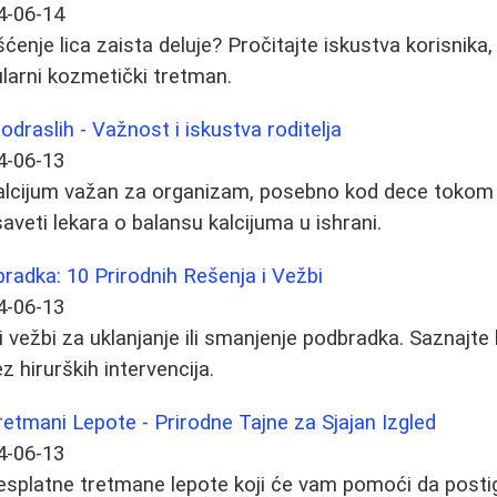
4-06-14
šćenje lica zaista deluje? Pročitajte iskustva korisnika
larni kozmetički tretman.
odraslih - Važnost i iskustva roditelja
4-06-13
kalcijum važan za organizam, posebno kod dece tokom 
 saveti lekara o balansu kalcijuma u ishrani.
radka: 10 Prirodnih Rešenja i Vežbi
4-06-13
 i vežbi za uklanjanje ili smanjenje podbradka. Saznajt
z hirurških intervencija.
Tretmani Lepote - Prirodne Tajne za Sjajan Izgled
4-06-13
 besplatne tretmane lepote koji će vam pomoći da posti