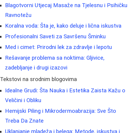
Blagotvorni Utjecaj Masaže na Tjelesnu i Psihičku
Ravnotežu
Koralna voda: Šta je, kako deluje i lična iskustva
Profesionalni Saveti za Savršenu Šminku
Med i cimet: Prirodni lek za zdravlje i lepotu
Rešavanje problema sa noktima: Gljivice,
zadebljanje i drugi izazovi
Tekstovi na srodnim blogovima
Idealne Grudi: Šta Nauka i Estetika Zaista Kažu o
Veličini i Obliku
Hemijski Piling i Mikrodermoabrazija: Sve Što
Treba Da Znate
Uklanjanje mladeža i belega: Metode, iskustva i