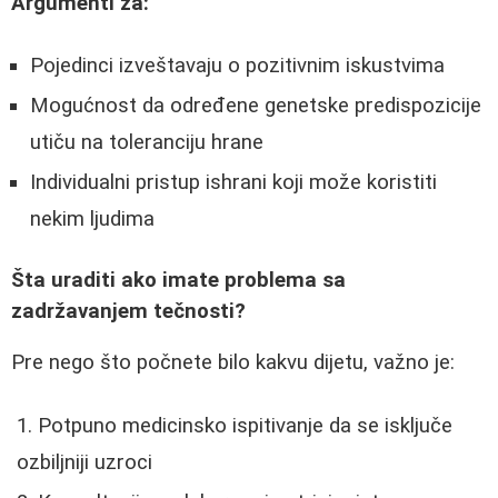
Argumenti za:
Pojedinci izveštavaju o pozitivnim iskustvima
Mogućnost da određene genetske predispozicije
utiču na toleranciju hrane
Individualni pristup ishrani koji može koristiti
nekim ljudima
Šta uraditi ako imate problema sa
zadržavanjem tečnosti?
Pre nego što počnete bilo kakvu dijetu, važno je:
Potpuno medicinsko ispitivanje da se isključe
ozbiljniji uzroci