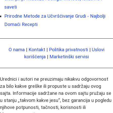
saveti
Prirodne Metode za Učvršćivanje Grudi - Najbolji
Domaći Recepti
O nama
|
Kontakt
|
Politika privatnosti
|
Uslovi
korišćenja
|
Marketinški servisi
Urednici i autori ne preuzimaju nikakvu odgovornost
za bilo kakve greške ili propuste u sadržaju ovog
sajta. Informacije sadržane na ovom sajtu pružaju se
u stanju „takvom kakve jesu“, bez garancija u pogledu
njihove potpunosti, tačnosti, korisnosti ili