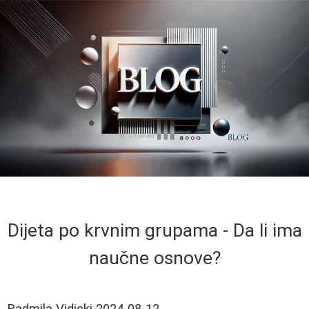
Dijeta po krvnim grupama - Da li ima
naučne osnove?
Radmila Vidicki
2024-08-12