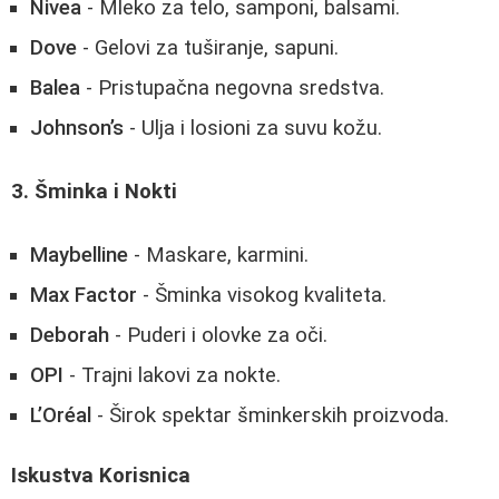
Nivea
- Mleko za telo, samponi, balsami.
Dove
- Gelovi za tuširanje, sapuni.
Balea
- Pristupačna negovna sredstva.
Johnson’s
- Ulja i losioni za suvu kožu.
3. Šminka i Nokti
Maybelline
- Maskare, karmini.
Max Factor
- Šminka visokog kvaliteta.
Deborah
- Puderi i olovke za oči.
OPI
- Trajni lakovi za nokte.
L’Oréal
- Širok spektar šminkerskih proizvoda.
Iskustva Korisnica