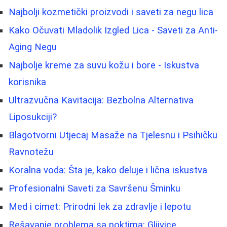
Najbolji kozmetički proizvodi i saveti za negu lica
Kako Očuvati Mladolik Izgled Lica - Saveti za Anti-
Aging Negu
Najbolje kreme za suvu kožu i bore - Iskustva
korisnika
Ultrazvučna Kavitacija: Bezbolna Alternativa
Liposukciji?
Blagotvorni Utjecaj Masaže na Tjelesnu i Psihičku
Ravnotežu
Koralna voda: Šta je, kako deluje i lična iskustva
Profesionalni Saveti za Savršenu Šminku
Med i cimet: Prirodni lek za zdravlje i lepotu
Rešavanje problema sa noktima: Gljivice,