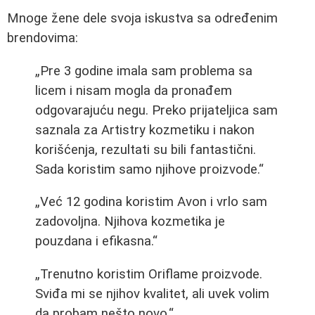
Mnoge žene dele svoja iskustva sa određenim
brendovima:
„Pre 3 godine imala sam problema sa
licem i nisam mogla da pronađem
odgovarajuću negu. Preko prijateljica sam
saznala za Artistry kozmetiku i nakon
korišćenja, rezultati su bili fantastični.
Sada koristim samo njihove proizvode.“
„Već 12 godina koristim Avon i vrlo sam
zadovoljna. Njihova kozmetika je
pouzdana i efikasna.“
„Trenutno koristim Oriflame proizvode.
Sviđa mi se njihov kvalitet, ali uvek volim
da probam nešto novo.“