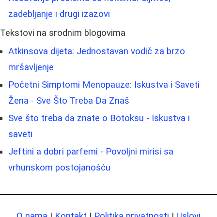
zadebljanje i drugi izazovi
Tekstovi na srodnim blogovima
Atkinsova dijeta: Jednostavan vodič za brzo
mršavljenje
Početni Simptomi Menopauze: Iskustva i Saveti
Žena - Sve Što Treba Da Znaš
Sve što treba da znate o Botoksu - Iskustva i
saveti
Jeftini a dobri parfemi - Povoljni mirisi sa
vrhunskom postojanošću
O nama
|
Kontakt
|
Politika privatnosti
|
Uslovi