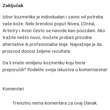
Zaključak
Izbor kozmetike je individualan i zavisi od potreba
vaše kože. Neki brendovi poput Nivea, L’Oréal,
Artistry i Avon često se navode kao pouzdani. Ako
tražite nešto novo, možete probati prirodne
alternative ili profesionalne linije. Najvažnije je da
proizvod donosi željene rezultate.
Da li imate omiljenu kozmetiku koju biste
preporučili? Podelite svoja iskustva u komentarima!
Komentari
Trenutno nema komentara za ovaj članak.