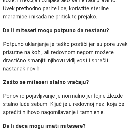
kože, infekcija i ožiljaka ako se ne radi pravilno.
Uvek prethodno parite lice, koristite sterilne
maramice i nikada ne pritiskite prejako.
Da li miteseri mogu potpuno da nestanu?
Potpuno uklanjanje je teško postići jer su pore uvek
prisutne na koži, ali redovnom negom možete
drastično smanjiti njihovu vidljivost i sprečiti
nastanak novih.
Zašto se miteseri stalno vraćaju?
Ponovno pojavljivanje je normalno jer lojne žlezde
stalno luče sebum. Ključ je u redovnoj nezi koja će
sprečiti njihovo nagomilavanje i tamnjenje.
Da li deca mogu imati mitesere?