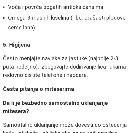
Voća i povrća bogatih antioksidansima
Omega-3 masnih kiselina (ribe, orašasti plodovi,
seme lana)
5. Higijena
Često menjajte navlake za jastuke (najbolje 2-3
puta nedeljno), izbegavajte dodirivanje lica rukama i
redovno čistite telefone i naočare.
Česta pitanja o miteserima
Da li je bezbedno samostalno uklanjanje
mitesera?
Samostalno uklanjanje može dovesti do oštećenja