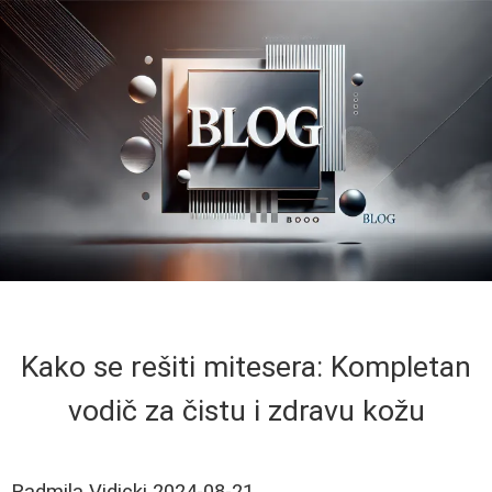
Kako se rešiti mitesera: Kompletan
vodič za čistu i zdravu kožu
Radmila Vidicki
2024-08-21