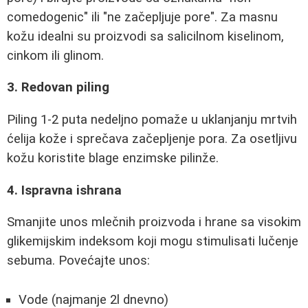
comedogenic" ili "ne začepljuje pore". Za masnu
kožu idealni su proizvodi sa salicilnom kiselinom,
cinkom ili glinom.
3. Redovan piling
Piling 1-2 puta nedeljno pomaže u uklanjanju mrtvih
ćelija kože i sprečava začepljenje pora. Za osetljivu
kožu koristite blage enzimske pilinže.
4. Ispravna ishrana
Smanjite unos mlečnih proizvoda i hrane sa visokim
glikemijskim indeksom koji mogu stimulisati lučenje
sebuma. Povećajte unos:
Vode (najmanje 2l dnevno)