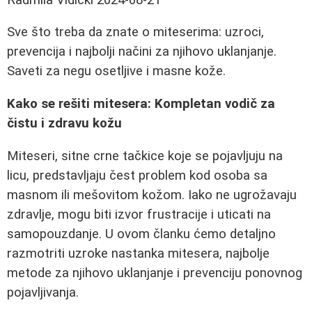
Sve što treba da znate o miteserima: uzroci,
prevencija i najbolji načini za njihovo uklanjanje.
Saveti za negu osetljive i masne kože.
Kako se rešiti mitesera: Kompletan vodič za
čistu i zdravu kožu
Miteseri, sitne crne tačkice koje se pojavljuju na
licu, predstavljaju čest problem kod osoba sa
masnom ili mešovitom kožom. Iako ne ugrožavaju
zdravlje, mogu biti izvor frustracije i uticati na
samopouzdanje. U ovom članku ćemo detaljno
razmotriti uzroke nastanka mitesera, najbolje
metode za njihovo uklanjanje i prevenciju ponovnog
pojavljivanja.