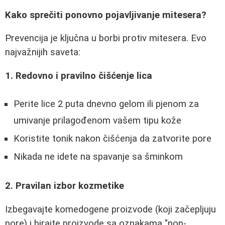
Kako sprečiti ponovno pojavljivanje mitesera?
Prevencija je ključna u borbi protiv mitesera. Evo
najvažnijih saveta:
1. Redovno i pravilno čišćenje lica
Perite lice 2 puta dnevno gelom ili pjenom za
umivanje prilagođenom vašem tipu kože
Koristite tonik nakon čišćenja da zatvorite pore
Nikada ne idete na spavanje sa šminkom
2. Pravilan izbor kozmetike
Izbegavajte komedogene proizvode (koji začepljuju
pore) i birajte proizvode sa oznakama "non-