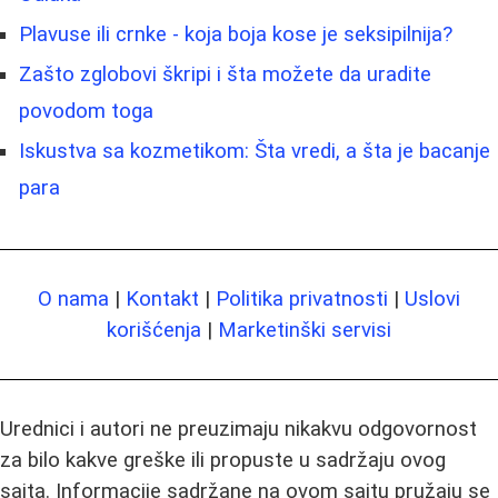
Plavuse ili crnke - koja boja kose je seksipilnija?
Zašto zglobovi škripi i šta možete da uradite
povodom toga
Iskustva sa kozmetikom: Šta vredi, a šta je bacanje
para
O nama
|
Kontakt
|
Politika privatnosti
|
Uslovi
korišćenja
|
Marketinški servisi
Urednici i autori ne preuzimaju nikakvu odgovornost
za bilo kakve greške ili propuste u sadržaju ovog
sajta. Informacije sadržane na ovom sajtu pružaju se