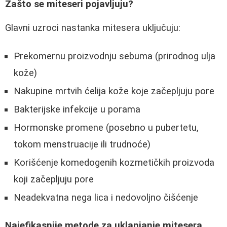
Zašto se miteseri pojavljuju?
Glavni uzroci nastanka mitesera uključuju:
Prekomernu proizvodnju sebuma (prirodnog ulja
kože)
Nakupine mrtvih ćelija kože koje začepljuju pore
Bakterijske infekcije u porama
Hormonske promene (posebno u pubertetu,
tokom menstruacije ili trudnoće)
Korišćenje komedogenih kozmetičkih proizvoda
koji začepljuju pore
Neadekvatna nega lica i nedovoljno čišćenje
Najefikasnije metode za uklanjanje mitesera