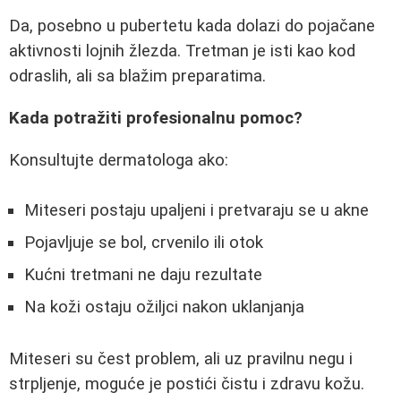
Da, posebno u pubertetu kada dolazi do pojačane
aktivnosti lojnih žlezda. Tretman je isti kao kod
odraslih, ali sa blažim preparatima.
Kada potražiti profesionalnu pomoc?
Konsultujte dermatologa ako:
Miteseri postaju upaljeni i pretvaraju se u akne
Pojavljuje se bol, crvenilo ili otok
Kućni tretmani ne daju rezultate
Na koži ostaju ožiljci nakon uklanjanja
Miteseri su čest problem, ali uz pravilnu negu i
strpljenje, moguće je postići čistu i zdravu kožu.