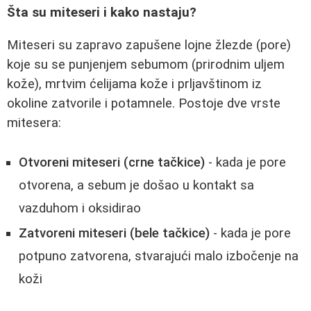
Šta su miteseri i kako nastaju?
Miteseri su zapravo zapušene lojne žlezde (pore)
koje su se punjenjem sebumom (prirodnim uljem
kože), mrtvim ćelijama kože i prljavštinom iz
okoline zatvorile i potamnele. Postoje dve vrste
mitesera:
Otvoreni miteseri (crne tačkice)
- kada je pore
otvorena, a sebum je došao u kontakt sa
vazduhom i oksidirao
Zatvoreni miteseri (bele tačkice)
- kada je pore
potpuno zatvorena, stvarajući malo izbočenje na
koži