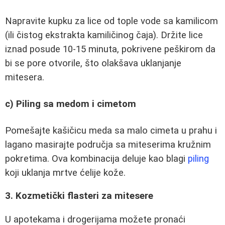
Napravite kupku za lice od tople vode sa kamilicom
(ili čistog ekstrakta kamiličinog čaja). Držite lice
iznad posude 10-15 minuta, pokrivene peškirom da
bi se pore otvorile, što olakšava uklanjanje
mitesera.
c) Piling sa medom i cimetom
Pomešajte kašičicu meda sa malo cimeta u prahu i
lagano masirajte područja sa miteserima kružnim
pokretima. Ova kombinacija deluje kao blagi
piling
koji uklanja mrtve ćelije kože.
3. Kozmetički flasteri za mitesere
U apotekama i drogerijama možete pronaći