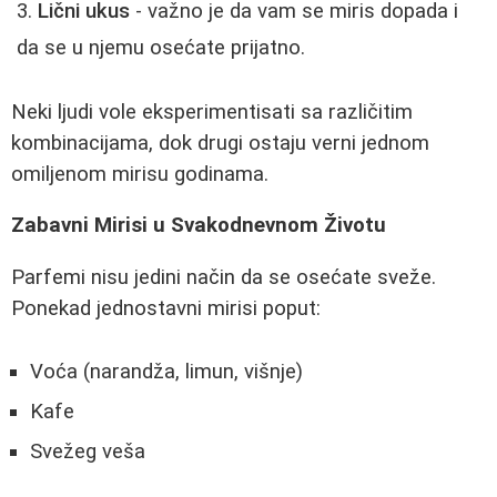
Lični ukus
- važno je da vam se miris dopada i
da se u njemu osećate prijatno.
Neki ljudi vole eksperimentisati sa različitim
kombinacijama, dok drugi ostaju verni jednom
omiljenom mirisu godinama.
Zabavni Mirisi u Svakodnevnom Životu
Parfemi nisu jedini način da se osećate sveže.
Ponekad jednostavni mirisi poput:
Voća (narandža, limun, višnje)
Kafe
Svežeg veša