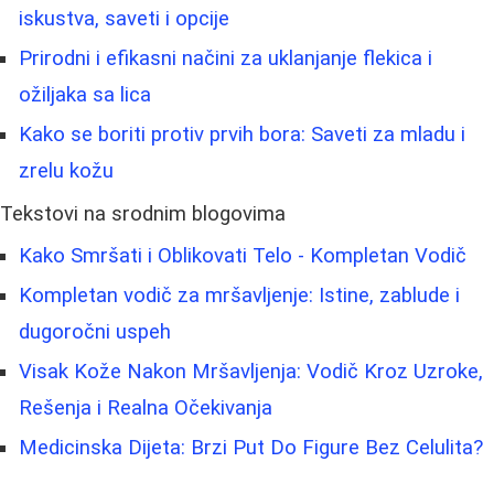
iskustva, saveti i opcije
Prirodni i efikasni načini za uklanjanje flekica i
ožiljaka sa lica
Kako se boriti protiv prvih bora: Saveti za mladu i
zrelu kožu
Tekstovi na srodnim blogovima
Kako Smršati i Oblikovati Telo - Kompletan Vodič
Kompletan vodič za mršavljenje: Istine, zablude i
dugoročni uspeh
Visak Kože Nakon Mršavljenja: Vodič Kroz Uzroke,
Rešenja i Realna Očekivanja
Medicinska Dijeta: Brzi Put Do Figure Bez Celulita?