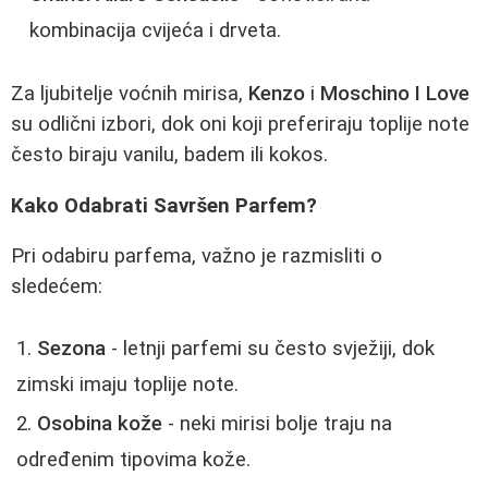
kombinacija cvijeća i drveta.
Za ljubitelje voćnih mirisa,
Kenzo
i
Moschino I Love
su odlični izbori, dok oni koji preferiraju toplije note
često biraju vanilu, badem ili kokos.
Kako Odabrati Savršen Parfem?
Pri odabiru parfema, važno je razmisliti o
sledećem:
Sezona
- letnji parfemi su često svježiji, dok
zimski imaju toplije note.
Osobinа kože
- neki mirisi bolje traju na
određenim tipovima kože.