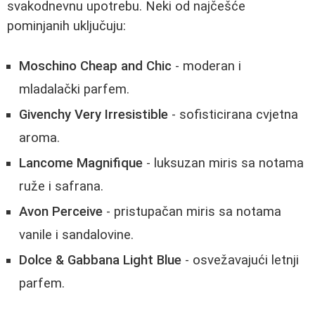
svakodnevnu upotrebu. Neki od najčešće
pominjanih uključuju:
Moschino Cheap and Chic
- moderan i
mladalački parfem.
Givenchy Very Irresistible
- sofisticirana cvjetna
aroma.
Lancome Magnifique
- luksuzan miris sa notama
ruže i safrana.
Avon Perceive
- pristupačan miris sa notama
vanile i sandalovine.
Dolce & Gabbana Light Blue
- osvežavajući letnji
parfem.