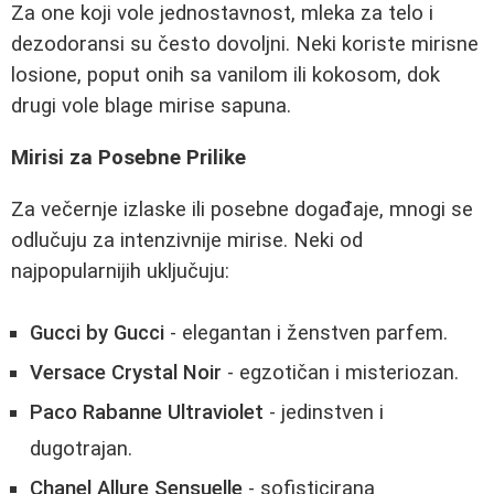
Za one koji vole jednostavnost, mleka za telo i
dezodoransi su često dovoljni. Neki koriste mirisne
losione, poput onih sa vanilom ili kokosom, dok
drugi vole blage mirise sapuna.
Mirisi za Posebne Prilike
Za večernje izlaske ili posebne događaje, mnogi se
odlučuju za intenzivnije mirise. Neki od
najpopularnijih uključuju:
Gucci by Gucci
- elegantan i ženstven parfem.
Versace Crystal Noir
- egzotičan i misteriozan.
Paco Rabanne Ultraviolet
- jedinstven i
dugotrajan.
Chanel Allure Sensuelle
- sofisticirana