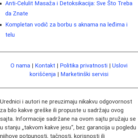
Anti-Celulit Masaža i Detoksikacija: Sve Što Treba
da Znate
Kompletan vodič za borbu s aknama na leđima i
telu
O nama
|
Kontakt
|
Politika privatnosti
|
Uslovi
korišćenja
|
Marketinški servisi
Urednici i autori ne preuzimaju nikakvu odgovornost
za bilo kakve greške ili propuste u sadržaju ovog
sajta. Informacije sadržane na ovom sajtu pružaju se
u stanju „takvom kakve jesu“, bez garancija u pogledu
njihove potpunosti, tačnosti, korisnosti ili