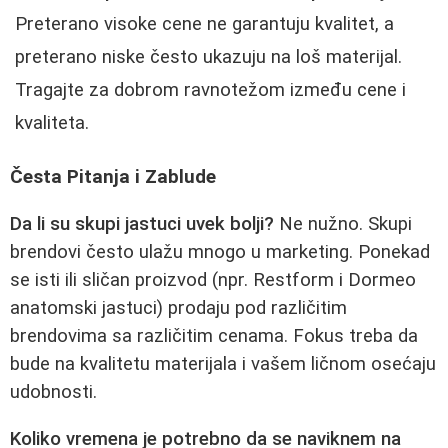
Preterano visoke cene ne garantuju kvalitet, a
preterano niske često ukazuju na loš materijal.
Tragajte za dobrom ravnotežom između cene i
kvaliteta.
Česta Pitanja i Zablude
Da li su skupi jastuci uvek bolji?
Ne nužno. Skupi
brendovi često ulažu mnogo u marketing. Ponekad
se isti ili sličan proizvod (npr. Restform i Dormeo
anatomski jastuci) prodaju pod različitim
brendovima sa različitim cenama. Fokus treba da
bude na kvalitetu materijala i vašem ličnom osećaju
udobnosti.
Koliko vremena je potrebno da se naviknem na