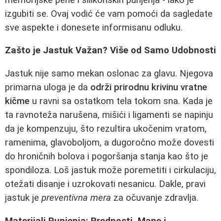
izgubiti se. Ovaj vodić će vam pomoći da sagledate
sve aspekte i donesete informisanu odluku.
Zašto je Jastuk Važan? Više od Samo Udobnosti
Jastuk nije samo mekan oslonac za glavu. Njegova
primarna uloga je da
održi prirodnu krivinu vratne
kičme
u ravni sa ostatkom tela tokom sna. Kada je
ta ravnoteža narušena, mišići i ligamenti se napinju
da je kompenzuju, što rezultira ukočenim vratom,
ramenima, glavoboljom, a dugoročno može dovesti
do hroničnih bolova i pogoršanja stanja kao što je
spondiloza. Loš jastuk može poremetiti i cirkulaciju,
otežati disanje i uzrokovati nesanicu. Dakle, pravi
jastuk je
preventivna mera
za očuvanje zdravlja.
Materijali Punjenja: Prednosti, Mane i