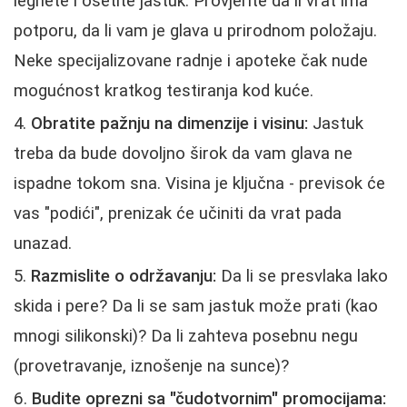
legnete i osetite jastuk. Provjerite da li vrat ima
potporu, da li vam je glava u prirodnom položaju.
Neke specijalizovane radnje i apoteke čak nude
mogućnost kratkog testiranja kod kuće.
Obratite pažnju na dimenzije i visinu:
Jastuk
treba da bude dovoljno širok da vam glava ne
ispadne tokom sna. Visina je ključna - previsok će
vas "podići", prenizak će učiniti da vrat pada
unazad.
Razmislite o održavanju:
Da li se presvlaka lako
skida i pere? Da li se sam jastuk može prati (kao
mnogi silikonski)? Da li zahteva posebnu negu
(provetravanje, iznošenje na sunce)?
Budite oprezni sa "čudotvornim" promocijama: