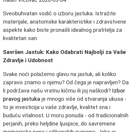
Sveobuhvatan vodič o izboru jastuka. Istražite
materijale, anatomske karakteristike i zdravstvene
aspekte kako biste pronašli idealnog pratitelja za
kvalitetan san.
Savršen Jastuk: Kako Odabrati Najbolji za Vaše
Zdravlje i Udobnost
Svake noći polažemo glavu na jastuk, ali koliko
zapravo znamo o njemu? Od čega je napravljen? Da
li podržava našu vratnu kičmu ili joj naškodi?
Izbor
pravog jastuka
je mnogo više od stvaranja ukusa -
to je investicija u vaše zdravlje, kvalitet sna i
buduću vitalnost. U moru ponuda - od tradicionalnih
perjanih, preko heljdine ljuspice, do savremene
memorijske pene i silikonskih punjenja - lako je