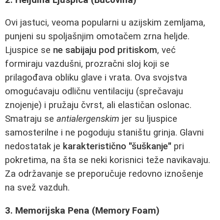
Ovi jastuci, veoma popularni u azijskim zemljama,
punjeni su spoljašnjim omotačem zrna heljde.
Ljuspice se
ne sabijaju pod pritiskom
, već
formiraju vazdušni, prozračni sloj koji se
prilagođava obliku glave i vrata. Ova svojstva
omogućavaju odličnu ventilaciju (sprečavaju
znojenje) i pružaju čvrst, ali elastičan oslonac.
Smatraju se
antialergenskim
jer su ljuspice
samosterilne i ne pogoduju staništu grinja. Glavni
nedostatak je
karakteristično "šuškanje"
pri
pokretima, na šta se neki korisnici teže navikavaju.
Za održavanje se preporučuje redovno iznošenje
na svež vazduh.
3. Memorijska Pena (Memory Foam)