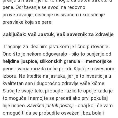
pene. Održavanje se svodi na redovno
provetravanje, čišćenje usisivačem i korišćenje
presvlake koja se pere.
Zaključak: Vaš Jastuk, Vaš Saveznik za Zdravlje
Traganje za idealnim jastukom je lično putovanje.
Ono što je nekom odgovaralo - bilo to punjenje od
heljdine ljuspice
,
silikonskih granula
ili
memorijske
pene
- vama možda neće prijati. Ključ je u svesnom
izboru. Ne štedite na jastuku, jer je to investicija u
kvalitetan san i dugoročno zdravlje vaše kičme.
Slušajte svoje telo, probajte različite opcije kada je
to moguće i nemojte se predati ako prvi pokušaj
nije uspeo.
Savršen jastuk postoji
- onaj koji će vam
omogućiti da se probudite osveženi, bez bola i