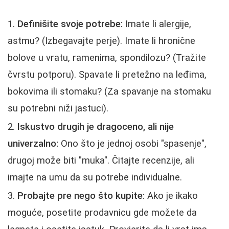
Definišite svoje potrebe:
Imate li alergije,
astmu? (Izbegavajte perje). Imate li hronične
bolove u vratu, ramenima, spondilozu? (Tražite
čvrstu potporu). Spavate li pretežno na leđima,
bokovima ili stomaku? (Za spavanje na stomaku
su potrebni niži jastuci).
Iskustvo drugih je dragoceno, ali nije
univerzalno:
Ono što je jednoj osobi "spasenje",
drugoj može biti "muka". Čitajte recenzije, ali
imajte na umu da su potrebe individualne.
Probajte pre nego što kupite:
Ako je ikako
moguće, posetite prodavnicu gde možete da