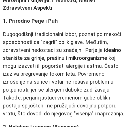
Zdravstveni Aspekti
1. Prirodno Perje i Puh
Dugogodišnji tradicionalni izbor, poznat po mekoći i
sposobnosti da "zagrli" oblik glave. Međutim,
zdravstveni nedostaci su značajni. Perje je
idealno
stanište za grinje, prašinu i mikroorganizme
koji
mogu izazvati ili pogoršati alergije i astmu. Često
izaziva pregrevanje tokom leta. Povremeno
iznošenje na sunce i vetar ne rešava problem u
potpunosti, jer se alergeni duboko zadržavaju.
Takođe, perjani jastuci vremenom gube oblik i
postaju spljošteni, ne pružajući dovoljnu potporu
vratu, što dovodi do njegovog "visenja" i naprezanja.
2. Heljdina Ljuspica (Bucovina)