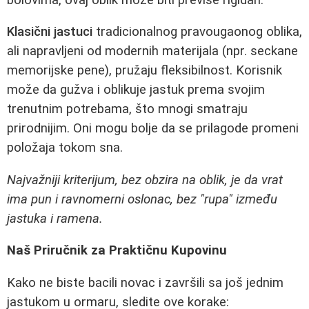
Klasični jastuci
tradicionalnog pravougaonog oblika,
ali napravljeni od modernih materijala (npr. seckane
memorijske pene), pružaju fleksibilnost. Korisnik
može da gužva i oblikuje jastuk prema svojim
trenutnim potrebama, što mnogi smatraju
prirodnijim. Oni mogu bolje da se prilagode promeni
položaja tokom sna.
Najvažniji kriterijum, bez obzira na oblik, je da vrat
ima pun i ravnomerni oslonac, bez "rupa" između
jastuka i ramena.
Naš Priručnik za Praktičnu Kupovinu
Kako ne biste bacili novac i završili sa još jednim
jastukom u ormaru, sledite ove korake: