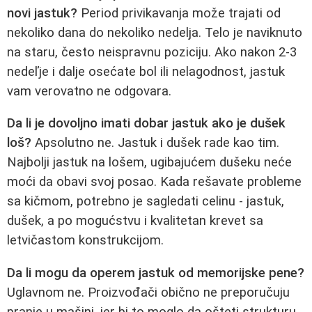
novi jastuk?
Period privikavanja može trajati od
nekoliko dana do nekoliko nedelja. Telo je naviknuto
na staru, često neispravnu poziciju. Ako nakon 2-3
nedeľje i dalje osećate bol ili nelagodnost, jastuk
vam verovatno ne odgovara.
Da li je dovoljno imati dobar jastuk ako je dušek
loš?
Apsolutno ne. Jastuk i dušek rade kao tim.
Najbolji jastuk na lošem, ugibajućem dušeku neće
moći da obavi svoj posao. Kada rešavate probleme
sa kičmom, potrebno je sagledati celinu - jastuk,
dušek, a po mogućstvu i kvalitetan krevet sa
letvičastom konstrukcijom.
Da li mogu da operem jastuk od memorijske pene?
Uglavnom ne. Proizvođači obično ne preporučuju
pranje u mašini, jer bi to moglo da ošteti strukturu