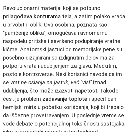
Revolucionarni materijal koji se potpuno
prilagođava konturama tela
, a zatim polako vraća
u prvobitni oblik. Ova osobina, poznata kao
"pamćenje oblika", omogućava ravnomernu
raspodelu pritiska i savršeno podupiranje vratne
kičme. Anatomski jastuci od memorijske pene su
posebno dizajnirani sa izdignutim delovima za
potporu vrata i udubljenjem za glavu. Međutim,
postoje kontroverze. Neki korisnici navode da im
se
vrat ne oslanja na jastuk, već "visi"
iznad
udubljenja, što može izazvati napetost. Takođe,
čest je problem
zadavanje toplote
i specifičan
hemijski miris u početku korišćenja, koji bi trebalo
da iščezne provetravanjem. U poslednje vreme se
vode debate o potencijalnoj toksičnosti sastojaka,
iako proizvođači garantuju bezbednost.