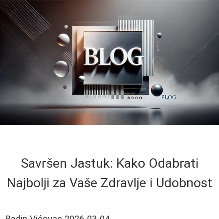
Savršen Jastuk: Kako Odabrati
Najbolji za Vaše Zdravlje i Udobnost
Radin Vićovac
2026-03-04