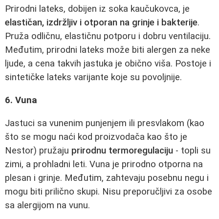
Prirodni lateks, dobijen iz soka kaučukovca, je
elastičan, izdržljiv i otporan na grinje i bakterije
.
Pruža odličnu, elastičnu potporu i dobru ventilaciju.
Međutim, prirodni lateks može biti alergen za neke
ljude, a cena takvih jastuka je obično viša. Postoje i
sintetičke lateks varijante koje su povoljnije.
6. Vuna
Jastuci sa vunenim punjenjem ili presvlakom (kao
što se mogu naći kod proizvodača kao što je
Nestor) pružaju
prirodnu termoregulaciju
- topli su
zimi, a prohladni leti. Vuna je prirodno otporna na
plesan i grinje. Međutim, zahtevaju posebnu negu i
mogu biti prilično skupi. Nisu preporučljivi za osobe
sa alergijom na vunu.