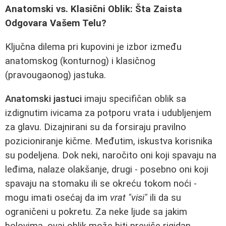
Anatomski vs. Klasični Oblik: Šta Zaista
Odgovara Vašem Telu?
Ključna dilema pri kupovini je izbor između
anatomskog (konturnog) i klasičnog
(pravougaonog) jastuka.
Anatomski jastuci
imaju specifičan oblik sa
izdignutim ivicama za potporu vrata i udubljenjem
za glavu. Dizajnirani su da forsiraju pravilno
pozicioniranje kičme. Međutim, iskustva korisnika
su podeljena. Dok neki, naročito oni koji spavaju na
leđima, nalaze olakšanje, drugi - posebno oni koji
spavaju na stomaku ili se okreću tokom noći -
mogu imati osećaj da im
vrat "visi"
ili da su
ograničeni u pokretu. Za neke ljude sa jakim
bolovima, ovaj oblik može biti previše rigidan.