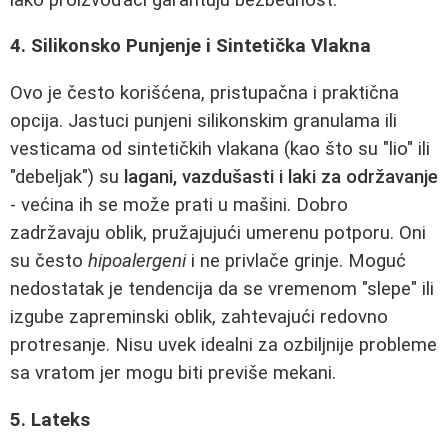
4. Silikonsko Punjenje i Sintetička Vlakna
Ovo je često korišćena, pristupačna i praktična
opcija. Jastuci punjeni silikonskim granulama ili
vesticama od sintetičkih vlakana (kao što su "lio" ili
"debeljak") su
lagani, vazdušasti i laki za održavanje
- većina ih se može prati u mašini. Dobro
zadržavaju oblik, pružajujući umerenu potporu. Oni
su često
hipoalergeni
i ne privlače grinje. Moguć
nedostatak je tendencija da se vremenom "slepe" ili
izgube zapreminski oblik, zahtevajući redovno
protresanje. Nisu uvek idealni za ozbiljnije probleme
sa vratom jer mogu biti previše mekani.
5. Lateks