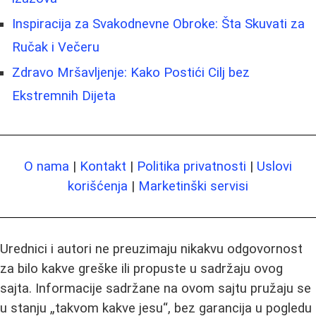
Inspiracija za Svakodnevne Obroke: Šta Skuvati za
Ručak i Večeru
Zdravo Mršavljenje: Kako Postići Cilj bez
Ekstremnih Dijeta
O nama
|
Kontakt
|
Politika privatnosti
|
Uslovi
korišćenja
|
Marketinški servisi
Urednici i autori ne preuzimaju nikakvu odgovornost
za bilo kakve greške ili propuste u sadržaju ovog
sajta. Informacije sadržane na ovom sajtu pružaju se
u stanju „takvom kakve jesu“, bez garancija u pogledu