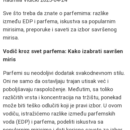
Sve što treba da znate o parfemima: razlike
između EDP i parfema, iskustva sa popularnim
mirisima, preporuke i saveti za izbor savršenog
mirisa.
Vodič kroz svet parfema: Kako izabrati savršen
miris
Parfemi su neodoljivi dodatak svakodnevnom stilu.
Oni ne samo da ostavljaju trajan utisak već i
poboljšavaju raspoloženje. Međutim, sa toliko
različitih vrsta i koncentracija na tržištu, ponekad
može biti teško odlučiti koji je pravi izbor. U ovom
vodiču, istražićemo razlike između parfemskih
voda (EDP) i parfema, podeliti iskustva sa
popularnim mirisima i dati korisne savete za izbor.