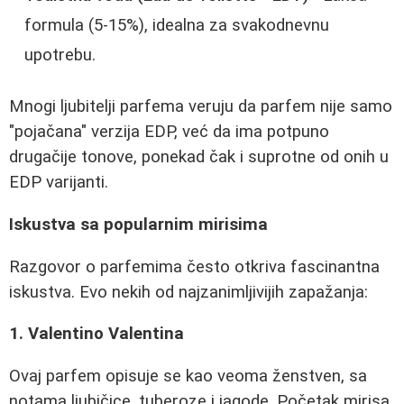
formula (5-15%), idealna za svakodnevnu
upotrebu.
Mnogi ljubitelji parfema veruju da parfem nije samo
"pojačana" verzija EDP, već da ima potpuno
drugačije tonove, ponekad čak i suprotne od onih u
EDP varijanti.
Iskustva sa popularnim mirisima
Razgovor o parfemima često otkriva fascinantna
iskustva. Evo nekih od najzanimljivijih zapažanja:
1. Valentino Valentina
Ovaj parfem opisuje se kao veoma ženstven, sa
notama ljubičice, tuberoze i jagode. Početak mirisa