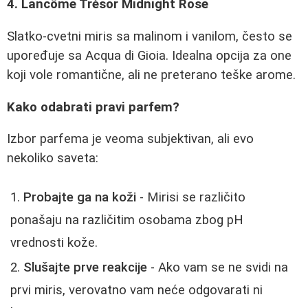
4. Lancôme Trésor Midnight Rose
Slatko-cvetni miris sa malinom i vanilom, često se
upoređuje sa Acqua di Gioia. Idealna opcija za one
koji vole romantične, ali ne preterano teške arome.
Kako odabrati pravi parfem?
Izbor parfema je veoma subjektivan, ali evo
nekoliko saveta:
Probajte ga na koži
- Mirisi se različito
ponašaju na različitim osobama zbog pH
vrednosti kože.
Slušajte prve reakcije
- Ako vam se ne svidi na
prvi miris, verovatno vam neće odgovarati ni