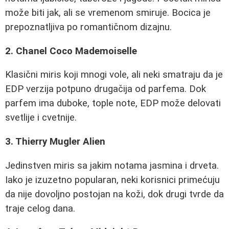
može biti jak, ali se vremenom smiruje. Bocica je
prepoznatljiva po romantičnom dizajnu.
2. Chanel Coco Mademoiselle
Klasični miris koji mnogi vole, ali neki smatraju da je
EDP verzija potpuno drugačija od parfema. Dok
parfem ima duboke, tople note, EDP može delovati
svetlije i cvetnije.
3. Thierry Mugler Alien
Jedinstven miris sa jakim notama jasmina i drveta.
Iako je izuzetno popularan, neki korisnici primećuju
da nije dovoljno postojan na koži, dok drugi tvrde da
traje celog dana.