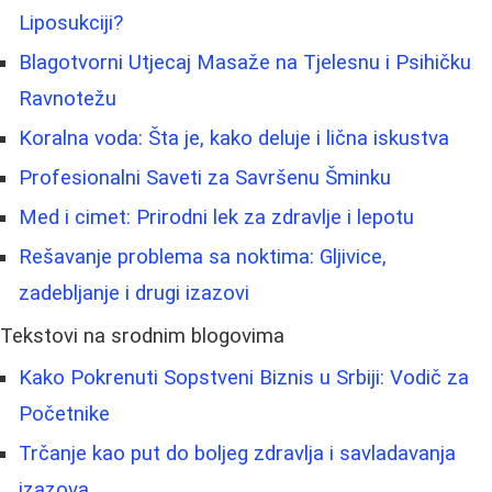
Liposukciji?
Blagotvorni Utjecaj Masaže na Tjelesnu i Psihičku
Ravnotežu
Koralna voda: Šta je, kako deluje i lična iskustva
Profesionalni Saveti za Savršenu Šminku
Med i cimet: Prirodni lek za zdravlje i lepotu
Rešavanje problema sa noktima: Gljivice,
zadebljanje i drugi izazovi
Tekstovi na srodnim blogovima
Kako Pokrenuti Sopstveni Biznis u Srbiji: Vodič za
Početnike
Trčanje kao put do boljeg zdravlja i savladavanja
izazova