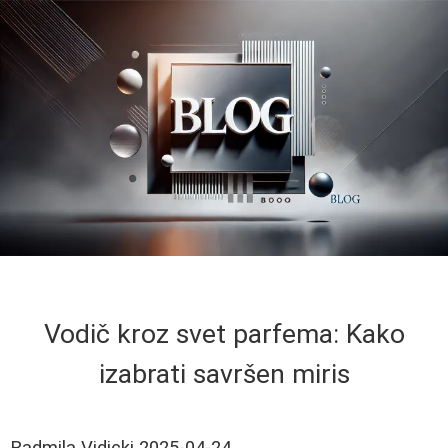
Vodič kroz svet parfema: Kako
izabrati savršen miris
Radmila Vidicki
2025-04-24