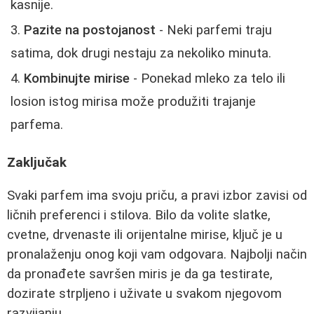
kasnije.
Pazite na postojanost
- Neki parfemi traju
satima, dok drugi nestaju za nekoliko minuta.
Kombinujte mirise
- Ponekad mleko za telo ili
losion istog mirisa može produžiti trajanje
parfema.
Zaključak
Svaki parfem ima svoju priču, a pravi izbor zavisi od
ličnih preferenci i stilova. Bilo da volite slatke,
cvetne, drvenaste ili orijentalne mirise, ključ je u
pronalaženju onog koji vam odgovara. Najbolji način
da pronađete savršen miris je da ga testirate,
dozirate strpljeno i uživate u svakom njegovom
razvijanju.