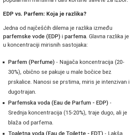
EDP vs. Parfem: Koja je razlika?
Jedna od najčešćih dilema je razlika između
parfemske vode (EDP)
i
parfema
. Glavna razlika je
u koncentraciji mirisnih sastojaka:
Parfem (Perfume)
- Najjača koncentracija (20-
30%), obično se pakuje u male bočice bez
prskalice. Nanosi se prstima, miris je intenzivan i
dugotrajan.
Parfemska voda (Eau de Parfum - EDP)
-
Srednja koncentracija (15-20%), traje dugo, ali je
blaža od parfema.
Toaletna voda (Eau de Toilette - EDT)
- Lakša