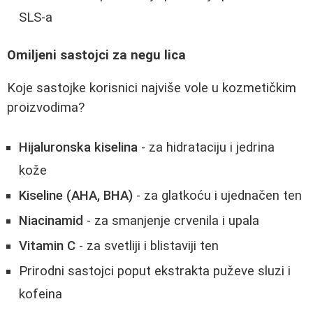
SLS-a
Omiljeni sastojci za negu lica
Koje sastojke korisnici najviše vole u kozmetičkim
proizvodima?
Hijaluronska kiselina
- za hidrataciju i jedrina
kože
Kiseline (AHA, BHA)
- za glatkoću i ujednačen ten
Niacinamid
- za smanjenje crvenila i upala
Vitamin C
- za svetliji i blistaviji ten
Prirodni sastojci poput ekstrakta puževe sluzi i
kofeina