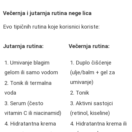
Večernja i jutarnja rutina nege lica
Evo tipičnih rutina koje korisnici koriste:
Jutarnja rutina:
Večernja rutina:
Umivanje blagim
Duplo čišćenje
gelom ili samo vodom
(ulje/balm + gel za
umivanje)
Tonik ili termalna
voda
Tonik
Serum (često
Aktivni sastojci
vitamin C ili niacinamid)
(retinol, kiseline)
Hidratantna krema
Hidratantna krema ili