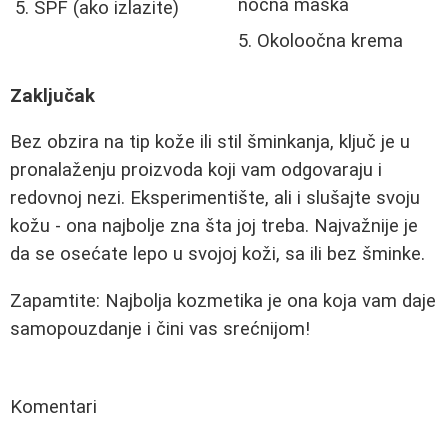
noćna maska
SPF (ako izlazite)
Okoloočna krema
Zaključak
Bez obzira na tip kože ili stil šminkanja, ključ je u
pronalaženju proizvoda koji vam odgovaraju i
redovnoj nezi. Eksperimentište, ali i slušajte svoju
kožu - ona najbolje zna šta joj treba. Najvažnije je
da se osećate lepo u svojoj koži, sa ili bez šminke.
Zapamtite: Najbolja kozmetika je ona koja vam daje
samopouzdanje i čini vas srećnijom!
Komentari