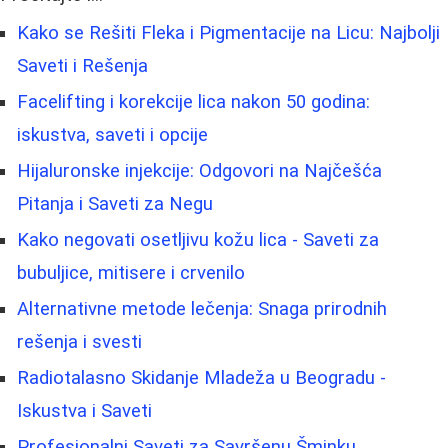
Kako se Rešiti Fleka i Pigmentacije na Licu: Najbolji
Saveti i Rešenja
Facelifting i korekcije lica nakon 50 godina:
iskustva, saveti i opcije
Hijaluronske injekcije: Odgovori na Najčešća
Pitanja i Saveti za Negu
Kako negovati osetljivu kožu lica - Saveti za
bubuljice, mitisere i crvenilo
Alternativne metode lečenja: Snaga prirodnih
rešenja i svesti
Radiotalasno Skidanje Mladeža u Beogradu -
Iskustva i Saveti
Profesionalni Saveti za Savršenu Šminku