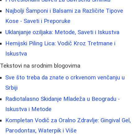
Najbolji Šamponi i Balsami za Različite Tipove
Kose - Saveti i Preporuke
Uklanjanje oziljaka: Metode, Saveti i Iskustva
Hemijski Piling Lica: Vodič Kroz Tretmane i
Iskustva
Tekstovi na srodnim blogovima
Sve što treba da znate o crkvenom venčanju u
Srbiji
Radiotalasno Skidanje Mladeža u Beogradu -
Iskustva i Metode
Kompletan Vodič za Oralno Zdravlje: Gingival Gel,
Parodontax, Waterpik i Više