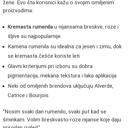
žene. Evo šta korisnici kažu o svojim omiljenim
proizvodima:
Kremasta rumenila
u nijansama breskve, roze i
šljive su najpopularnije
Kamena rumenila su idealna za jesen i zimu, dok
se kremasta češće koriste leti
Glavni kriterijumi pri izboru su dobra
pigmentacija, mekana tekstura i laka aplikacija
Neki od omiljenih brendova uključuju Alverde,
Catrice i Bourjois
"Nosim svaki dan rumenilo, svaki put kad se
šminkam. Volim breskvasto-roze nijanse koje daju
prirodan izgled."