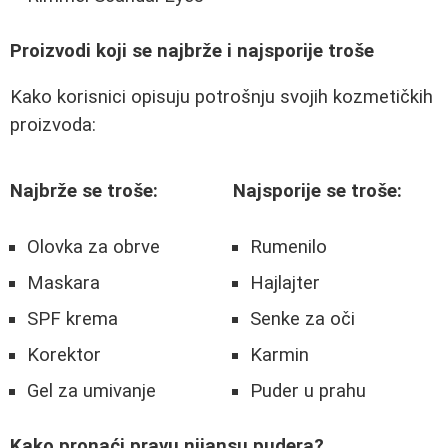
Proizvodi koji se najbrže i najsporije troše
Kako korisnici opisuju potrošnju svojih kozmetičkih
proizvoda:
Najbrže se troše:
Najsporije se troše:
Olovka za obrve
Rumenilo
Maskara
Hajlajter
SPF krema
Senke za oči
Korektor
Karmin
Gel za umivanje
Puder u prahu
Kako pronaći pravu nijansu pudera?