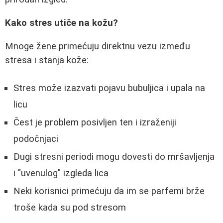
Kako stres utiče na kožu?
Mnoge žene primećuju direktnu vezu između
stresa i stanja kože:
Stres može izazvati pojavu bubuljica i upala na
licu
Čest je problem posivljen ten i izraženiji
podočnjaci
Dugi stresni periodi mogu dovesti do mršavljenja
i "uvenulog" izgleda lica
Neki korisnici primećuju da im se parfemi brže
troše kada su pod stresom