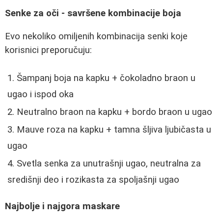
Senke za oči - savršene kombinacije boja
Evo nekoliko omiljenih kombinacija senki koje
korisnici preporučuju:
Šampanj boja na kapku + čokoladno braon u
ugao i ispod oka
Neutralno braon na kapku + bordo braon u ugao
Mauve roza na kapku + tamna šljiva ljubičasta u
ugao
Svetla senka za unutrašnji ugao, neutralna za
središnji deo i rozikasta za spoljašnji ugao
Najbolje i najgora maskare