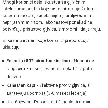
Mnogi korisnici dele iskustva sa gljivičnim
infekcijama noktiju koje se manifestuju žutom ili
smeđom bojom, zadebljanjem, lomljivostima i
neprijatnim mirisom. Iako testovi ponekad ne
potvrđuju prisustvo gljivica, simptomi i dalje traju.
Efikasni tretmani koje korisnici preporučuju
uključuju:
Esencija (80% sirćetna kiselina)
- Nanosi se
štapićem za uši direktno na nokat 1-2 puta
dnevno
Kanesten kapi
- Efektivne protiv gljivica, ali
zahtevaju upornost (3-6 meseci lečenja)
Ulje čajevca
- Prirodni antifungalni tretman,