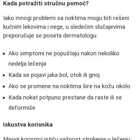
Kada potražiti stručnu pomoć?
Iako mnogi problemi sa noktima mogu biti rešeni
kućnim lekovima i nege, u sledećim slučajevima
preporučuje se poseta dermatologu:
Ako simptomi ne popuštaju nakon nekoliko
nedelja lečenja
Kada se pojavi jaka bol, otok ili gnoj
Ako se promene na noktima šire na kožu okolo
Kada nokat potpuno prestane da raste ili se
deformiše
Iskustva korisnika
Mnogi korisnici ističu važnost strpljenja u lečenju