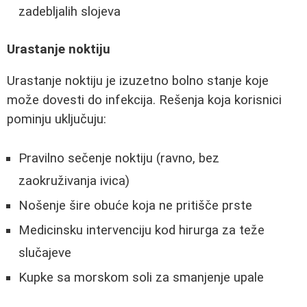
zadebljalih slojeva
Urastanje noktiju
Urastanje noktiju je izuzetno bolno stanje koje
može dovesti do infekcija. Rešenja koja korisnici
pominju uključuju:
Pravilno sečenje noktiju (ravno, bez
zaokruživanja ivica)
Nošenje šire obuće koja ne pritišče prste
Medicinsku intervenciju kod hirurga za teže
slučajeve
Kupke sa morskom soli za smanjenje upale