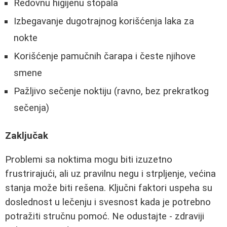
Redovnu higijenu stopala
Izbegavanje dugotrajnog korišćenja laka za
nokte
Korišćenje pamučnih čarapa i česte njihove
smene
Pažljivo sečenje noktiju (ravno, bez prekratkog
sečenja)
Zaključak
Problemi sa noktima mogu biti izuzetno
frustrirajući, ali uz pravilnu negu i strpljenje, većina
stanja može biti rešena. Ključni faktori uspeha su
doslednost u lečenju i svesnost kada je potrebno
potražiti stručnu pomoć. Ne odustajte - zdraviji