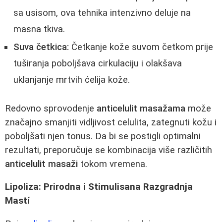
sa usisom, ova tehnika intenzivno deluje na
masna tkiva.
Suva četkica:
Četkanje kože suvom četkom prije
tuširanja poboljšava cirkulaciju i olakšava
uklanjanje mrtvih ćelija kože.
Redovno sprovodenje
anticelulit masažama
može
značajno smanjiti vidljivost celulita, zategnuti kožu i
poboljšati njen tonus. Da bi se postigli optimalni
rezultati, preporučuje se kombinacija više različitih
anticelulit masaži
tokom vremena.
Lipoliza: Prirodna i Stimulisana Razgradnja
Mastí