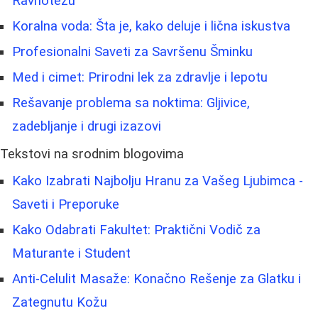
Ravnotežu
Koralna voda: Šta je, kako deluje i lična iskustva
Profesionalni Saveti za Savršenu Šminku
Med i cimet: Prirodni lek za zdravlje i lepotu
Rešavanje problema sa noktima: Gljivice,
zadebljanje i drugi izazovi
Tekstovi na srodnim blogovima
Kako Izabrati Najbolju Hranu za Vašeg Ljubimca -
Saveti i Preporuke
Kako Odabrati Fakultet: Praktični Vodič za
Maturante i Student
Anti-Celulit Masaže: Konačno Rešenje za Glatku i
Zategnutu Kožu