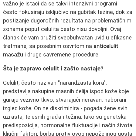
važno je istaci da se takvi intenzivni programi
često fokusiraju isključivo na gubitak težine, dok za
postizanje dugoročnih rezultata na problematičnim
zonama poput celulita često nisu dovoljni. Ovaj
članak će vam pružiti sveobuhvatan uvid u efikasne
tretmane, sa posebnim osvrtom na
anticelulit
masažu
i druge savremene procedure.
Šta je zapravo celulit i zašto nastaje?
Celulit, često nazivan "narandžasta kora",
predstavlja nakupine masnih ćelija ispod kože koje
guraju vezivno tkivo, stvarajući neravan, naborani
izgled kože. On ne diskriminira - pogada žene svih
uzrasta, telesnih građa i težina. Iako su genetska
predispozicija, hormonalne fluktuacije i način života
ključni faktori, borba protiv ovog nepoželjnog gosta