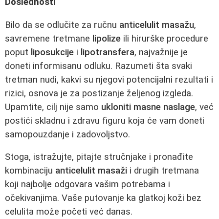
Doslednosti
Bilo da se odlučite za ručnu
anticelulit masažu
,
savremene tretmane
lipolize
ili hirurške procedure
poput
liposukcije
i
lipotransfera
, najvažnije je
doneti informisanu odluku. Razumeti šta svaki
tretman nudi, kakvi su njegovi potencijalni rezultati i
rizici, osnova je za postizanje željenog izgleda.
Upamtite, cilj nije samo
ukloniti masne naslage
, već
postići skladnu i zdravu figuru koja će vam doneti
samopouzdanje i zadovoljstvo.
Stoga, istražujte, pitajte stručnjake i pronađite
kombinaciju
anticelulit masaži
i drugih tretmana
koji najbolje odgovara vašim potrebama i
očekivanjima. Vaše putovanje ka glatkoj koži bez
celulita može početi već danas.