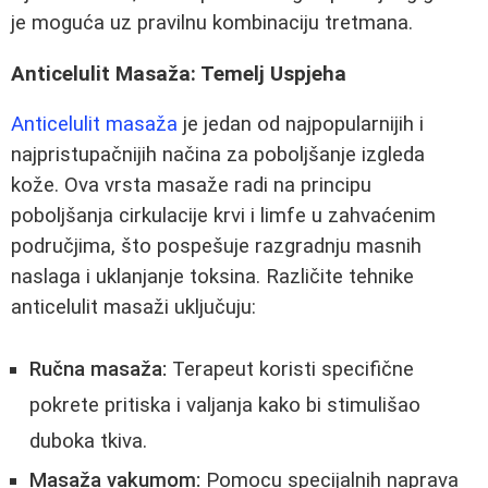
je moguća uz pravilnu kombinaciju tretmana.
Anticelulit Masaža: Temelj Uspjeha
Anticelulit masaža
je jedan od najpopularnijih i
najpristupačnijih načina za poboljšanje izgleda
kože. Ova vrsta masaže radi na principu
poboljšanja cirkulacije krvi i limfe u zahvaćenim
područjima, što pospešuje razgradnju masnih
naslaga i uklanjanje toksina. Različite tehnike
anticelulit masaži uključuju:
Ručna masaža:
Terapeut koristi specifične
pokrete pritiska i valjanja kako bi stimulišao
duboka tkiva.
Masaža vakumom:
Pomocu specijalnih naprava