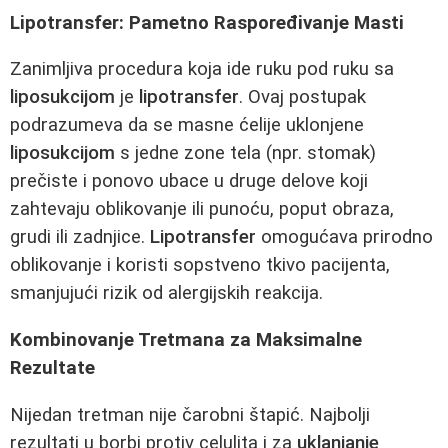
Lipotransfer: Pametno Raspoređivanje Masti
Zanimljiva procedura koja ide ruku pod ruku sa
liposukcijom
je
lipotransfer
. Ovaj postupak
podrazumeva da se masne ćelije uklonjene
liposukcijom
s jedne zone tela (npr. stomak)
prečiste i ponovo ubace u druge delove koji
zahtevaju oblikovanje ili punoću, poput obraza,
grudi ili zadnjice.
Lipotransfer
omogućava prirodno
oblikovanje i koristi sopstveno tkivo pacijenta,
smanjujući rizik od alergijskih reakcija.
Kombinovanje Tretmana za Maksimalne
Rezultate
Nijedan tretman nije čarobni štapić. Najbolji
rezultati u borbi protiv celulita i za
uklanjanje