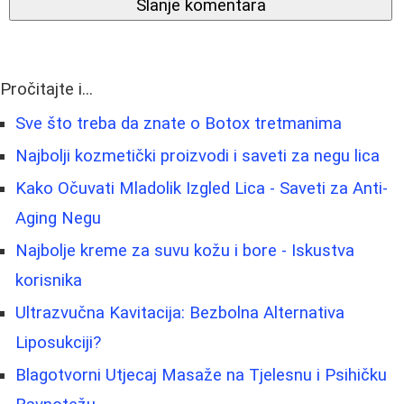
Slanje komentara
Pročitajte i...
Sve što treba da znate o Botox tretmanima
Najbolji kozmetički proizvodi i saveti za negu lica
Kako Očuvati Mladolik Izgled Lica - Saveti za Anti-
Aging Negu
Najbolje kreme za suvu kožu i bore - Iskustva
korisnika
Ultrazvučna Kavitacija: Bezbolna Alternativa
Liposukciji?
Blagotvorni Utjecaj Masaže na Tjelesnu i Psihičku