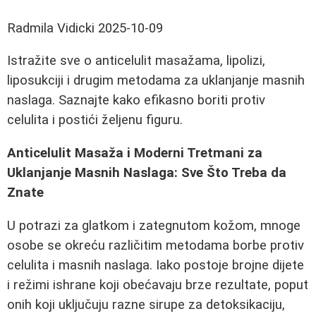
Radmila Vidicki
2025-10-09
Istražite sve o anticelulit masažama, lipolizi,
liposukciji i drugim metodama za uklanjanje masnih
naslaga. Saznajte kako efikasno boriti protiv
celulita i postići željenu figuru.
Anticelulit Masaža i Moderni Tretmani za
Uklanjanje Masnih Naslaga: Sve Što Treba da
Znate
U potrazi za glatkom i zategnutom kožom, mnoge
osobe se okreću različitim metodama borbe protiv
celulita i masnih naslaga. Iako postoje brojne dijete
i režimi ishrane koji obećavaju brze rezultate, poput
onih koji uključuju razne sirupe za detoksikaciju,