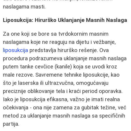
naslagama masti.
Liposukcija: Hirurško Uklanjanje Masnih Naslaga
Za one koji se bore sa tvrdokornim masnim
naslagama koje ne reaguju na dijetu i vežbanje,
liposukcija
predstavlja hirurško rešenje. Ova
procedura podrazumeva uklanjanje masnih naslaga
putem tanke cevčice (kanile) koja se uvodi kroz
male rezove. Savremene tehnike liposukcije, kao
što je laserska ili ultrazvučna, omogućavaju
preciznije oblikovanje tela i kraći period oporavka.
Iako je liposukcija efikasna, važno je imati realna
očekivanja - ona nije zamena za gubitak težine, već
metod za uklanjanje masnih naslaga sa specifičnih
partija.