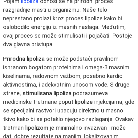
Pojam
lipoliza
odnosi se na prirodni proces
razgradnje masti u organizmu. Naše telo
neprestano prolazi kroz proces lipolize kako bi
oslobodilo energiju iz masnih naslaga. Međutim,
ovaj proces se može stimulisati i pojačati. Postoje
dva glavna pristupa:
Prirodna lipoliza
se može podstaći pravilnom
ishranom bogatom proteinima i omega-3 masnim
kiselinama, redovnom vežbom, posebno kardio
aktivnostima, i adekvatnim unosom vode. S druge
strane,
stimulisana lipoliza
podrazumeva
medicinske tretmane poput
lipolize
injekcijama, gde
se specijalni rastvori ubacuju direktno u masno
tkivo kako bi se potaklo njegovo razlaganje. Ovakav
tretman
lipolizom
je minimalno invazivan i može
dati dobre rezultate na manjim, lokalizovanim