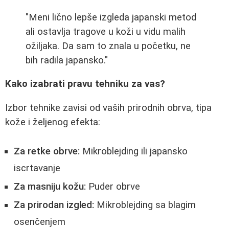
"Meni lično lepše izgleda japanski metod
ali ostavlja tragove u koži u vidu malih
ožiljaka. Da sam to znala u početku, ne
bih radila japansko."
Kako izabrati pravu tehniku za vas?
Izbor tehnike zavisi od vaših prirodnih obrva, tipa
kože i željenog efekta:
Za retke obrve:
Mikroblejding ili japansko
iscrtavanje
Za masniju kožu:
Puder obrve
Za prirodan izgled:
Mikroblejding sa blagim
osenčenjem