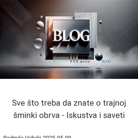
Sve što treba da znate o trajnoj
šminki obrva - Iskustva i saveti
Radmila Vidicki
2025-05-09