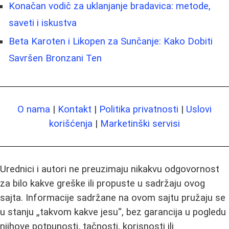
Konačan vodič za uklanjanje bradavica: metode,
saveti i iskustva
Beta Karoten i Likopen za Sunčanje: Kako Dobiti
Savršen Bronzani Ten
O nama
|
Kontakt
|
Politika privatnosti
|
Uslovi
korišćenja
|
Marketinški servisi
Urednici i autori ne preuzimaju nikakvu odgovornost
za bilo kakve greške ili propuste u sadržaju ovog
sajta. Informacije sadržane na ovom sajtu pružaju se
u stanju „takvom kakve jesu“, bez garancija u pogledu
njihove potpunosti, tačnosti, korisnosti ili