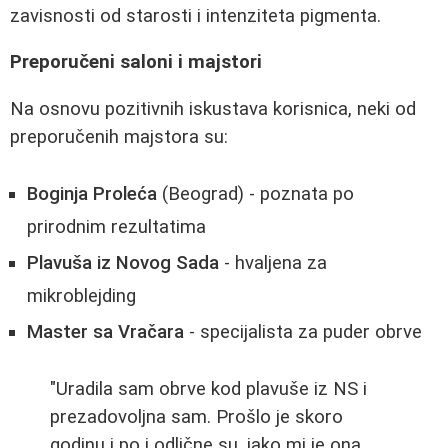
zavisnosti od starosti i intenziteta pigmenta.
Preporučeni saloni i majstori
Na osnovu pozitivnih iskustava korisnica, neki od
preporučenih majstora su:
Boginja Proleća
(Beograd) - poznata po
prirodnim rezultatima
Plavuša iz Novog Sada
- hvaljena za
mikroblejding
Master sa Vračara
- specijalista za puder obrve
"Uradila sam obrve kod plavuše iz NS i
prezadovoljna sam. Prošlo je skoro
godinu i po i odlične su, iako mi je ona