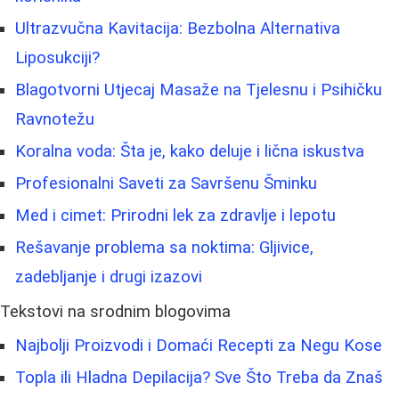
Ultrazvučna Kavitacija: Bezbolna Alternativa
Liposukciji?
Blagotvorni Utjecaj Masaže na Tjelesnu i Psihičku
Ravnotežu
Koralna voda: Šta je, kako deluje i lična iskustva
Profesionalni Saveti za Savršenu Šminku
Med i cimet: Prirodni lek za zdravlje i lepotu
Rešavanje problema sa noktima: Gljivice,
zadebljanje i drugi izazovi
Tekstovi na srodnim blogovima
Najbolji Proizvodi i Domaći Recepti za Negu Kose
Topla ili Hladna Depilacija? Sve Što Treba da Znaš