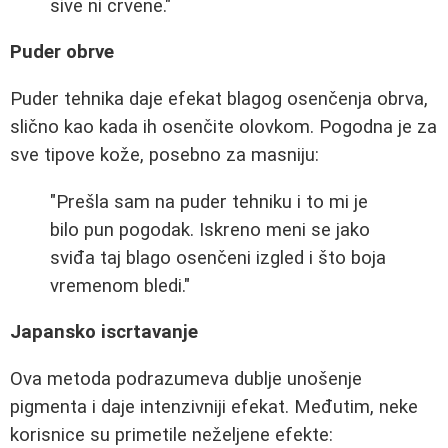
sive ni crvene."
Puder obrve
Puder tehnika daje efekat blagog osenčenja obrva,
slično kao kada ih osenčite olovkom. Pogodna je za
sve tipove kože, posebno za masniju:
"Prešla sam na puder tehniku i to mi je
bilo pun pogodak. Iskreno meni se jako
sviđa taj blago osenčeni izgled i što boja
vremenom bledi."
Japansko iscrtavanje
Ova metoda podrazumeva dublje unošenje
pigmenta i daje intenzivniji efekat. Međutim, neke
korisnice su primetile neželjene efekte: