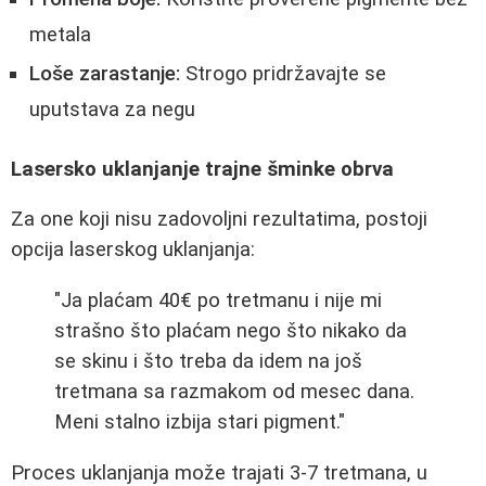
metala
Loše zarastanje:
Strogo pridržavajte se
uputstava za negu
Lasersko uklanjanje trajne šminke obrva
Za one koji nisu zadovoljni rezultatima, postoji
opcija laserskog uklanjanja:
"Ja plaćam 40€ po tretmanu i nije mi
strašno što plaćam nego što nikako da
se skinu i što treba da idem na još
tretmana sa razmakom od mesec dana.
Meni stalno izbija stari pigment."
Proces uklanjanja može trajati 3-7 tretmana, u