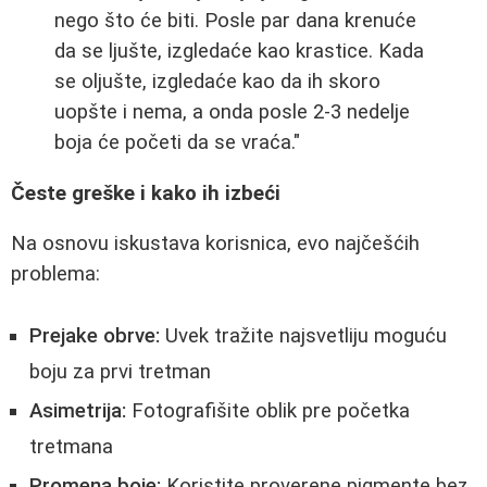
nego što će biti. Posle par dana krenuće
da se ljušte, izgledaće kao krastice. Kada
se oljušte, izgledaće kao da ih skoro
uopšte i nema, a onda posle 2-3 nedelje
boja će početi da se vraća."
Česte greške i kako ih izbeći
Na osnovu iskustava korisnica, evo najčešćih
problema:
Prejake obrve:
Uvek tražite najsvetliju moguću
boju za prvi tretman
Asimetrija:
Fotografišite oblik pre početka
tretmana
Promena boje:
Koristite proverene pigmente bez