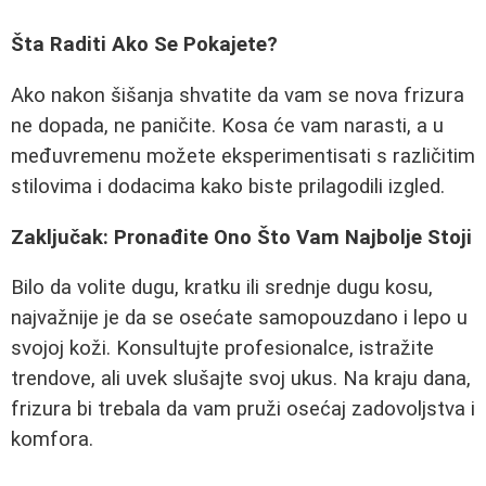
Šta Raditi Ako Se Pokajete?
Ako nakon šišanja shvatite da vam se nova frizura
ne dopada, ne paničite. Kosa će vam narasti, a u
međuvremenu možete eksperimentisati s različitim
stilovima i dodacima kako biste prilagodili izgled.
Zaključak: Pronađite Ono Što Vam Najbolje Stoji
Bilo da volite dugu, kratku ili srednje dugu kosu,
najvažnije je da se osećate samopouzdano i lepo u
svojoj koži. Konsultujte profesionalce, istražite
trendove, ali uvek slušajte svoj ukus. Na kraju dana,
frizura bi trebala da vam pruži osećaj zadovoljstva i
komfora.