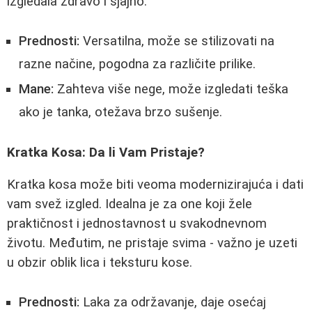
izgledala zdravo i sjajno.
Prednosti:
Versatilna, može se stilizovati na
razne načine, pogodna za različite prilike.
Mane:
Zahteva više nege, može izgledati teška
ako je tanka, otežava brzo sušenje.
Kratka Kosa: Da li Vam Pristaje?
Kratka kosa može biti veoma modernizirajuća i dati
vam svež izgled. Idealna je za one koji žele
praktičnost i jednostavnost u svakodnevnom
životu. Međutim, ne pristaje svima - važno je uzeti
u obzir oblik lica i teksturu kose.
Prednosti:
Laka za održavanje, daje osećaj