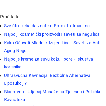
Pročitajte i...
Sve što treba da znate o Botox tretmanima
Najbolji kozmetički proizvodi i saveti za negu lica
Kako Očuvati Mladolik Izgled Lica - Saveti za Anti-
Aging Negu
Najbolje kreme za suvu kožu i bore - Iskustva
korisnika
Ultrazvučna Kavitacija: Bezbolna Alternativa
Liposukciji?
Blagotvorni Utjecaj Masaže na Tjelesnu i Psihičku
Ravnotežu