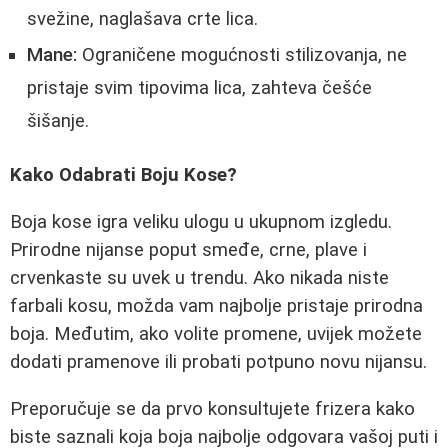
svežine, naglašava crte lica.
Mane:
Ograničene mogućnosti stilizovanja, ne
pristaje svim tipovima lica, zahteva češće
šišanje.
Kako Odabrati Boju Kose?
Boja kose igra veliku ulogu u ukupnom izgledu.
Prirodne nijanse poput smeđe, crne, plave i
crvenkaste su uvek u trendu. Ako nikada niste
farbali kosu, možda vam najbolje pristaje prirodna
boja. Međutim, ako volite promene, uvijek možete
dodati pramenove ili probati potpuno novu nijansu.
Preporučuje se da prvo konsultujete frizera kako
biste saznali koja boja najbolje odgovara vašoj puti i