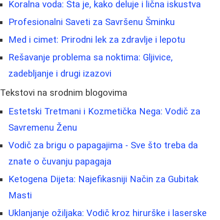
Koralna voda: Šta je, kako deluje i lična iskustva
Profesionalni Saveti za Savršenu Šminku
Med i cimet: Prirodni lek za zdravlje i lepotu
Rešavanje problema sa noktima: Gljivice,
zadebljanje i drugi izazovi
Tekstovi na srodnim blogovima
Estetski Tretmani i Kozmetička Nega: Vodič za
Savremenu Ženu
Vodič za brigu o papagajima - Sve što treba da
znate o čuvanju papagaja
Ketogena Dijeta: Najefikasniji Način za Gubitak
Masti
Uklanjanje ožiljaka: Vodič kroz hirurške i laserske