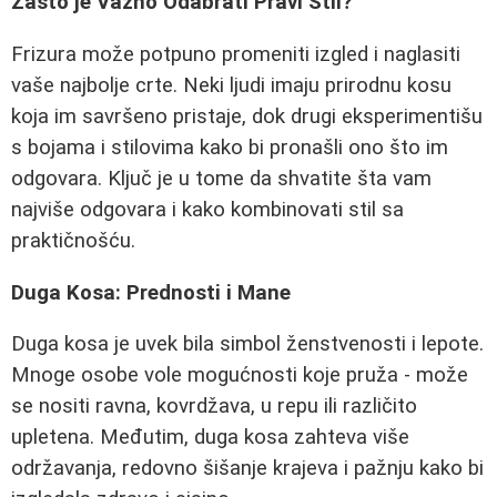
Zašto je Važno Odabrati Pravi Stil?
Frizura može potpuno promeniti izgled i naglasiti
vaše najbolje crte. Neki ljudi imaju prirodnu kosu
koja im savršeno pristaje, dok drugi eksperimentišu
s bojama i stilovima kako bi pronašli ono što im
odgovara. Ključ je u tome da shvatite šta vam
najviše odgovara i kako kombinovati stil sa
praktičnošću.
Duga Kosa: Prednosti i Mane
Duga kosa je uvek bila simbol ženstvenosti i lepote.
Mnoge osobe vole mogućnosti koje pruža - može
se nositi ravna, kovrdžava, u repu ili različito
upletena. Međutim, duga kosa zahteva više
održavanja, redovno šišanje krajeva i pažnju kako bi