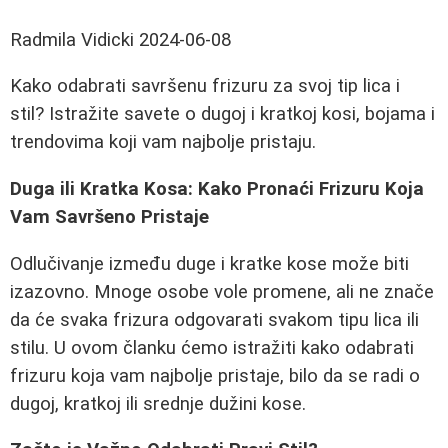
Radmila Vidicki
2024-06-08
Kako odabrati savršenu frizuru za svoj tip lica i
stil? Istražite savete o dugoj i kratkoj kosi, bojama i
trendovima koji vam najbolje pristaju.
Duga ili Kratka Kosa: Kako Pronaći Frizuru Koja
Vam Savršeno Pristaje
Odlučivanje između duge i kratke kose može biti
izazovno. Mnoge osobe vole promene, ali ne znače
da će svaka frizura odgovarati svakom tipu lica ili
stilu. U ovom članku ćemo istražiti kako odabrati
frizuru koja vam najbolje pristaje, bilo da se radi o
dugoj, kratkoj ili srednje dužini kose.