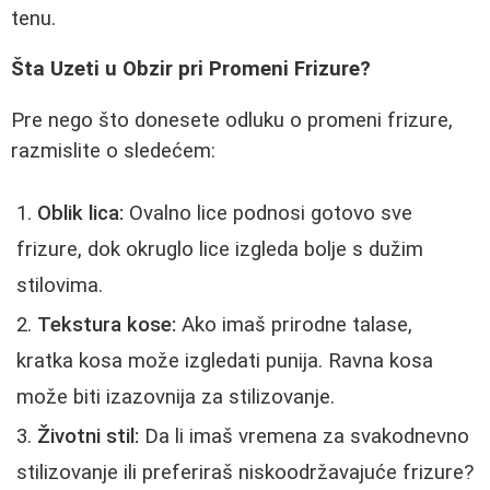
tenu.
Šta Uzeti u Obzir pri Promeni Frizure?
Pre nego što donesete odluku o promeni frizure,
razmislite o sledećem:
Oblik lica:
Ovalno lice podnosi gotovo sve
frizure, dok okruglo lice izgleda bolje s dužim
stilovima.
Tekstura kose:
Ako imaš prirodne talase,
kratka kosa može izgledati punija. Ravna kosa
može biti izazovnija za stilizovanje.
Životni stil:
Da li imaš vremena za svakodnevno
stilizovanje ili preferiraš niskoodržavajuće frizure?