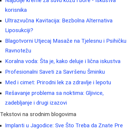
Najbolje kreme za suvu kožu i bore - Iskustva
korisnika
Ultrazvučna Kavitacija: Bezbolna Alternativa
Liposukciji?
Blagotvorni Utjecaj Masaže na Tjelesnu i Psihičku
Ravnotežu
Koralna voda: Šta je, kako deluje i lična iskustva
Profesionalni Saveti za Savršenu Šminku
Med i cimet: Prirodni lek za zdravlje i lepotu
Rešavanje problema sa noktima: Gljivice,
zadebljanje i drugi izazovi
Tekstovi na srodnim blogovima
Implanti u Jagodice: Sve Što Treba da Znate Pre