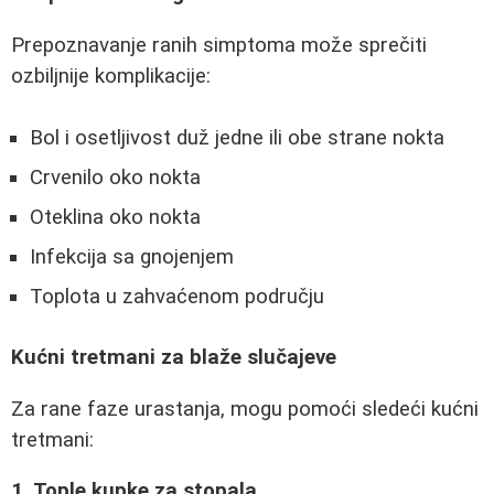
Prepoznavanje ranih simptoma može sprečiti
ozbiljnije komplikacije:
Bol i osetljivost duž jedne ili obe strane nokta
Crvenilo oko nokta
Oteklina oko nokta
Infekcija sa gnojenjem
Toplota u zahvaćenom području
Kućni tretmani za blaže slučajeve
Za rane faze urastanja, mogu pomoći sledeći kućni
tretmani:
1. Tople kupke za stopala