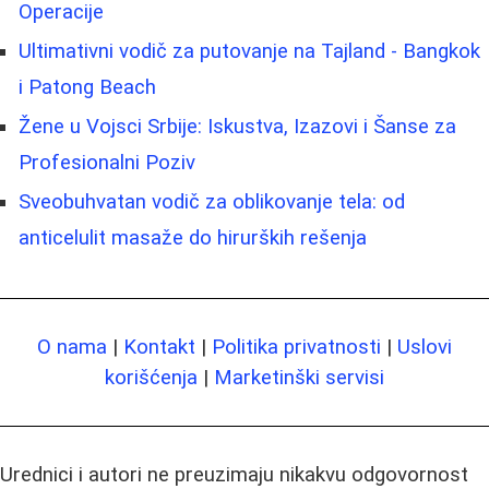
Operacije
Ultimativni vodič za putovanje na Tajland - Bangkok
i Patong Beach
Žene u Vojsci Srbije: Iskustva, Izazovi i Šanse za
Profesionalni Poziv
Sveobuhvatan vodič za oblikovanje tela: od
anticelulit masaže do hirurških rešenja
O nama
|
Kontakt
|
Politika privatnosti
|
Uslovi
korišćenja
|
Marketinški servisi
Urednici i autori ne preuzimaju nikakvu odgovornost