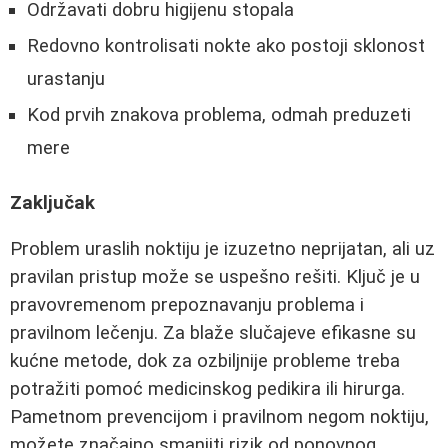
Održavati dobru higijenu stopala
Redovno kontrolisati nokte ako postoji sklonost
urastanju
Kod prvih znakova problema, odmah preduzeti
mere
Zaključak
Problem uraslih noktiju je izuzetno neprijatan, ali uz
pravilan pristup može se uspešno rešiti. Ključ je u
pravovremenom prepoznavanju problema i
pravilnom lečenju. Za blaže slučajeve efikasne su
kućne metode, dok za ozbiljnije probleme treba
potražiti pomoć medicinskog pedikira ili hirurga.
Pametnom prevencijom i pravilnom negom noktiju,
možete značajno smanjiti rizik od ponovnog