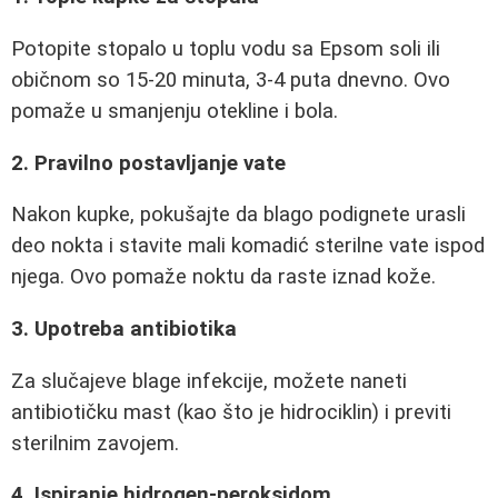
Potopite stopalo u toplu vodu sa Epsom soli ili
običnom so 15-20 minuta, 3-4 puta dnevno. Ovo
pomaže u smanjenju otekline i bola.
2. Pravilno postavljanje vate
Nakon kupke, pokušajte da blago podignete urasli
deo nokta i stavite mali komadić sterilne vate ispod
njega. Ovo pomaže noktu da raste iznad kože.
3. Upotreba antibiotika
Za slučajeve blage infekcije, možete naneti
antibiotičku mast (kao što je hidrociklin) i previti
sterilnim zavojem.
4. Ispiranje hidrogen-peroksidom