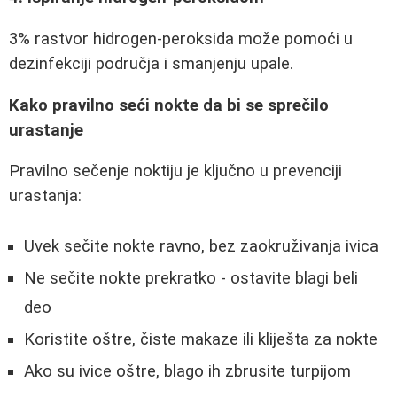
3% rastvor hidrogen-peroksida može pomoći u
dezinfekciji područja i smanjenju upale.
Kako pravilno seći nokte da bi se sprečilo
urastanje
Pravilno sečenje noktiju je ključno u prevenciji
urastanja:
Uvek sečite nokte ravno, bez zaokruživanja ivica
Ne sečite nokte prekratko - ostavite blagi beli
deo
Koristite oštre, čiste makaze ili kliješta za nokte
Ako su ivice oštre, blago ih zbrusite turpijom