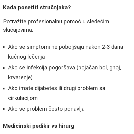
Kada posetiti stručnjaka?
Potražite profesionalnu pomoć u sledećim
slučajevima:
Ako se simptomi ne poboljšaju nakon 2-3 dana
kućnog lečenja
Ako se infekcija pogoršava (pojačan bol, gnoj,
krvarenje)
Ako imate dijabetes ili drugi problem sa
cirkulacijom
Ako se problem često ponavlja
Medicinski pedikir vs hirurg