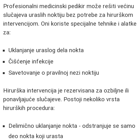
Profesionalni medicinski pedikir može rešiti većinu
slučajeva uraslih noktiju bez potrebe za hirurškom
intervencijom. Oni koriste specijalne tehnike i alatke
za:
Uklanjanje uraslog dela nokta
Čišćenje infekcije
Savetovanje o pravilnoj nezi noktiju
Hirurška intervencija je rezervisana za ozbiljne ili
ponavljajuće slučajeve. Postoji nekoliko vrsta
hirurških procedura:
Delimično uklanjanje nokta - odstranjuje se samo
deo nokta koji urasta