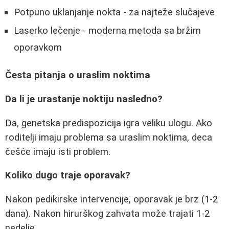
Potpuno uklanjanje nokta - za najteže slučajeve
Laserko lečenje - moderna metoda sa bržim
oporavkom
Česta pitanja o uraslim noktima
Da li je urastanje noktiju nasledno?
Da, genetska predispozicija igra veliku ulogu. Ako
roditelji imaju problema sa uraslim noktima, deca
češće imaju isti problem.
Koliko dugo traje oporavak?
Nakon pedikirske intervencije, oporavak je brz (1-2
dana). Nakon hirurškog zahvata može trajati 1-2
nedelje.