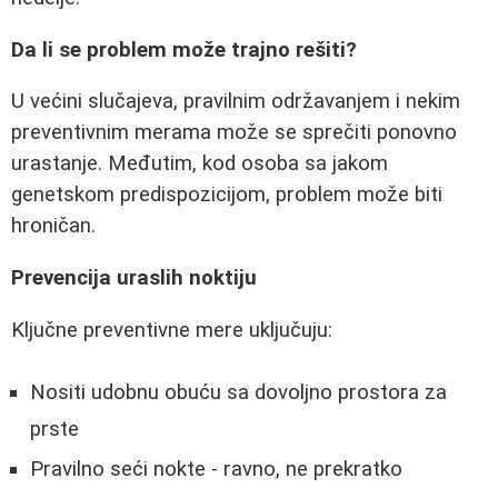
Da li se problem može trajno rešiti?
U većini slučajeva, pravilnim održavanjem i nekim
preventivnim merama može se sprečiti ponovno
urastanje. Međutim, kod osoba sa jakom
genetskom predispozicijom, problem može biti
hroničan.
Prevencija uraslih noktiju
Ključne preventivne mere uključuju:
Nositi udobnu obuću sa dovoljno prostora za
prste
Pravilno seći nokte - ravno, ne prekratko