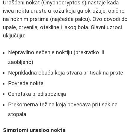
Urašćeni nokat (Onychocryptosis) nastaje kada
ivica nokta uraste u kožu koja ga okružuje, obično
na nožnim prstima (najčešće palcu). Ovo dovodi do
upale, crvenila, otekline i jakog bola. Glavni uzroci
uključuju:
Nepravilno sečenje noktiju (prekratko ili
zaobljeno)
Neprikladna obuća koja stvara pritisak na prste
Povrede nokta
Genetska predispozicija
Prekomerna težina koja povećava pritisak na
stopala
Simptomi uraslog nokta