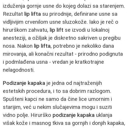
izduženja gornje usne do kojeg dolazi sa starenjem.
Rezultat
lip lifta
su prirodnije, definirane usne sa
vidljivijim crvenilom usne sluzokože. Iako je reč o
hirurškom zahvatu,
lip lift
se izvodi u lokalnoj
anesteziji, a ožiljak je diskretno sakriven u pregibu
nosa. Nakon
lip lifta
, potrebno je nekoliko dana
mirovanja, ali konačni rezultat - prirodno podignuta
i podmlađena usna - vredan je kratkotrajne
nelagodnosti.
Podizanje kapaka
je jedna od najtraženijih
estetskih procedura, i to sa dobrim razlogom.
Spušteni kapci ne samo da čine lice umornim i
starijim, već u nekim slučajevima mogu i suziti
vidno polje. Hirurško
podizanje kapaka
uklanja
višak kože i masnog tkiva sa gornjih i donjih kapaka,