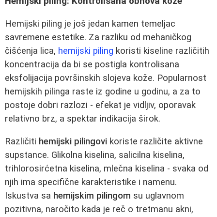
Hemijski piling: Kontrolisana obnova kože
Hemijski piling je još jedan kamen temeljac
savremene estetike. Za razliku od mehaničkog
čišćenja lica,
hemijski piling
koristi kiseline različitih
koncentracija da bi se postigla kontrolisana
eksfolijacija površinskih slojeva kože. Popularnost
hemijskih pilinga raste iz godine u godinu, a za to
postoje dobri razlozi - efekat je vidljiv, oporavak
relativno brz, a spektar indikacija širok.
Različiti
hemijski pilingovi
koriste različite aktivne
supstance. Glikolna kiselina, salicilna kiselina,
trihlorosirćetna kiselina, mlečna kiselina - svaka od
njih ima specifične karakteristike i namenu.
Iskustva sa
hemijskim pilingom
su uglavnom
pozitivna, naročito kada je reč o tretmanu akni,