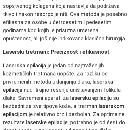
sopstvenog kolagena koja nastavlja da podržava
tkivo i nakon resorpcije niti. Ova metoda je posebno
efikasna za osobe u četrdesetim i pedesetim
godinama kod kojih je prisutna umerena
opuštenost, ali još nije indikovana klasična hirurgija.
Laserski tretmani: Preciznost i efikasnost
Laserska epilacija
je jedan od najtraženijih
kozmetičkih tretmana uopšte. Za razliku od
privremenih metoda uklanjanja dlaka,
laserska
epilacija
nudi trajno rešenje uništavanjem folikula
dlake. Savremeni aparati za
lasersku epilaciju
su
bezbedni za sve tipove kože, a tretman
laserskom
epilacijom
je relativno brz i bezbolan. Za optimalne
rezultate
laserske epilacije
, potrebno je od šest do