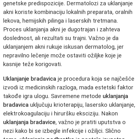
genetske predispozicije. Dermatolozi za uklanjanje
akni koriste kombinaciju lokalnih preparata, oralnih
lekova, hemijskih pilinga i laserskih tretmana.
Proces uklanjanja akni je dugotrajan i zahteva
doslednost, ali rezultati su trajni. Važno je da
uklanjanjem akni rukuje iskusan dermatolog, jer
nepravilno lečenje može ostaviti ožiljke koje je
kasnije teže korigovati.
Uklanjanje bradavica
je procedura koja se najčešće
izvodi iz medicinskih razloga, mada estetski faktor
takođe igra ulogu. Savremene metode
uklanjanja
bradavica
uključuju krioterapiju, lasersko uklanjanje,
elektrokoagulaciju i hiruršku eksciziju. Nakon
uklanjanja bradavice
, važno je pratiti uputstva o
nezi kako bi se izbegle infekcije i ožiljci. Slično