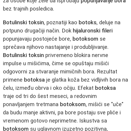
za osobe koje žele da isprobaju
popunjavanje bora
bez trajnih posledica.
Botulinski toksin
, poznatiji kao
botoks
, deluje na
potpuno drugačiji način. Dok
hijaluronski fileri
popunjavaju postojeće bore,
botoksom
se
sprečava njihovo nastajanje i produbljivanje.
Botulinski toksin
privremeno blokira nervne
impulse u mišićima, čime se opuštaju mišići
odgovorni za stvaranje mimičnih bora. Rezultat
primene
botoksa
je glatka koža bez vidljivih bora na
čelu, između obrva i oko očiju. Efekat
botoksa
traje od tri do šest meseci, a redovnim
ponavljanjem tretmana
botoksom
, mišići se "uče"
da budu manje aktivni, pa bore postaju sve pliće i
vremenom gotovo neprimetne. Iskustva sa
botoksom
su uglavnom izuzetno pozitivna,