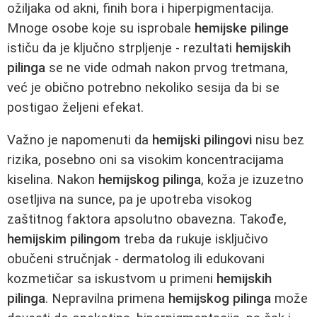
ožiljaka od akni, finih bora i hiperpigmentacija.
Mnoge osobe koje su isprobale
hemijske pilinge
ističu da je ključno strpljenje - rezultati
hemijskih
pilinga
se ne vide odmah nakon prvog tretmana,
već je obično potrebno nekoliko sesija da bi se
postigao željeni efekat.
Važno je napomenuti da
hemijski pilingovi
nisu bez
rizika, posebno oni sa visokim koncentracijama
kiselina. Nakon
hemijskog pilinga
, koža je izuzetno
osetljiva na sunce, pa je upotreba visokog
zaštitnog faktora apsolutno obavezna. Takođe,
hemijskim pilingom
treba da rukuje isključivo
obučeni stručnjak - dermatolog ili edukovani
kozmetičar sa iskustvom u primeni
hemijskih
pilinga
. Nepravilna primena
hemijskog pilinga
može