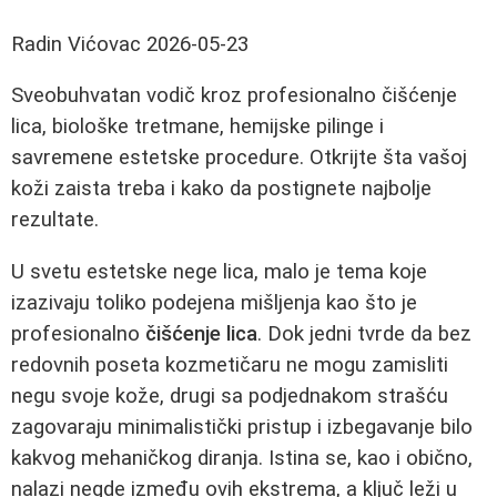
Radin Vićovac
2026-05-23
Sveobuhvatan vodič kroz profesionalno čišćenje
lica, biološke tretmane, hemijske pilinge i
savremene estetske procedure. Otkrijte šta vašoj
koži zaista treba i kako da postignete najbolje
rezultate.
U svetu estetske nege lica, malo je tema koje
izazivaju toliko podejena mišljenja kao što je
profesionalno
čišćenje lica
. Dok jedni tvrde da bez
redovnih poseta kozmetičaru ne mogu zamisliti
negu svoje kože, drugi sa podjednakom strašću
zagovaraju minimalistički pristup i izbegavanje bilo
kakvog mehaničkog diranja. Istina se, kao i obično,
nalazi negde između ovih ekstrema, a ključ leži u