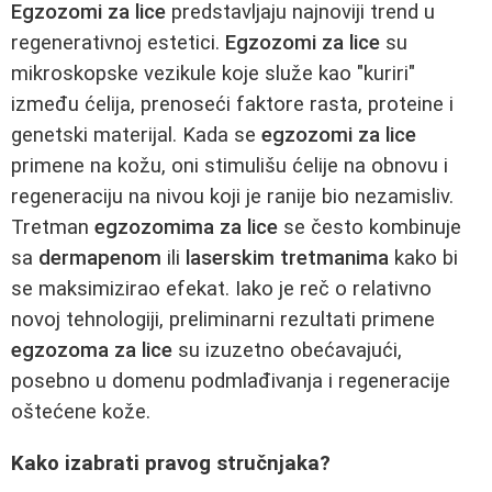
Egzozomi za lice
predstavljaju najnoviji trend u
regenerativnoj estetici.
Egzozomi za lice
su
mikroskopske vezikule koje služe kao "kuriri"
između ćelija, prenoseći faktore rasta, proteine i
genetski materijal. Kada se
egzozomi za lice
primene na kožu, oni stimulišu ćelije na obnovu i
regeneraciju na nivou koji je ranije bio nezamisliv.
Tretman
egzozomima za lice
se često kombinuje
sa
dermapenom
ili
laserskim tretmanima
kako bi
se maksimizirao efekat. Iako je reč o relativno
novoj tehnologiji, preliminarni rezultati primene
egzozoma za lice
su izuzetno obećavajući,
posebno u domenu podmlađivanja i regeneracije
oštećene kože.
Kako izabrati pravog stručnjaka?