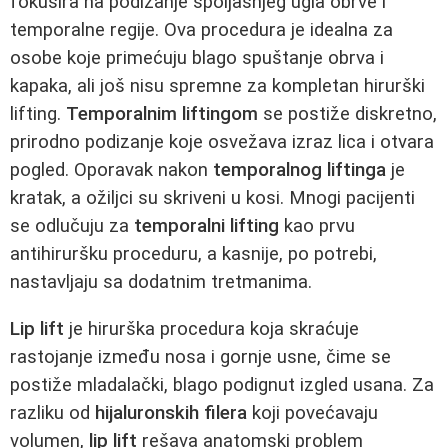
fokusira na podizanje spoljašnjeg ugla obrve i
temporalne regije. Ova procedura je idealna za
osobe koje primećuju blago spuštanje obrva i
kapaka, ali još nisu spremne za kompletan hirurški
lifting.
Temporalnim liftingom
se postiže diskretno,
prirodno podizanje koje osvežava izraz lica i otvara
pogled. Oporavak nakon
temporalnog liftinga
je
kratak, a ožiljci su skriveni u kosi. Mnogi pacijenti
se odlučuju za
temporalni lifting
kao prvu
antihiruršku proceduru, a kasnije, po potrebi,
nastavljaju sa dodatnim tretmanima.
Lip lift
je hirurška procedura koja skraćuje
rastojanje između nosa i gornje usne, čime se
postiže mladalački, blago podignut izgled usana. Za
razliku od
hijaluronskih filera
koji povećavaju
volumen,
lip lift
rešava anatomski problem