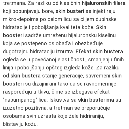
tretmana. Za razliku od klasičnih
hijaluronskih filera
koji popunjavaju bore,
skin busteri
se injektiraju
mikro-depoima po celom licu sa ciljem dubinske
hidratacije i poboljšanja kvaliteta kože.
Skin
boosteri
sadrže umreženu hijaluronsku kiselinu
koja se postepeno oslobađa i obezbeđuje
dugotrajnu hidrataciju iznutra. Efekat
skin bustera
ogleda se u povećanoj elastičnosti, smanjenju finih
linija i poboljšanju opšteg izgleda kože. Za razliku
od
skin bustera
starije generacije, savremeni
skin
boosteri
su dizajnirani tako da se ravnomerinije
raspoređuju u tkivu, čime se izbegava efekat
"napumpanog" lica. Iskustva sa
skin busterima
su
izuzetno pozitivna, a tretman se preporučuje
osobama svih uzrasta koje žele hidriraniju,
blistaviju kožu.