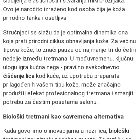
slabljenja elastičnosti i stvaranja mikro-ožiljaka.
Ovo je naročito izraženo kod osoba čija je koža
prirodno tanka i osetljiva.
Stručnjaci se slažu da je optimalna dinamika ona
koja prati prirodni ciklus obnavljanja kože. Za većinu
tipova kože, to znači pauze od najmanje tri do četiri
nedelje između tretmana. U međuvremenu, ključnu
ulogu igra kućna nega - pravilno svakodnevno
čišćenje lica
kod kuće, uz upotrebu preparata
prilagođenih vašem tipu kože, može značajno
produžiti efekat profesionalnog tretmana i smanjiti
potrebu za čestim posetama salonu.
Biološki tretmani kao savremena alternativa
Kada govorimo o inovacijama u nezi lica,
biološki