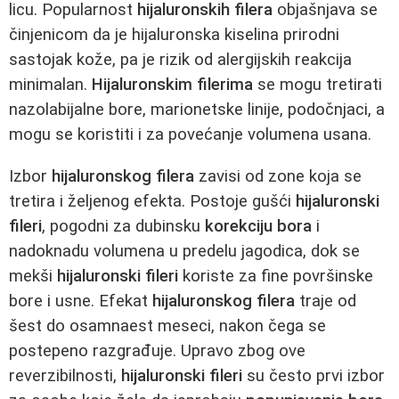
licu. Popularnost
hijaluronskih filera
objašnjava se
činjenicom da je hijaluronska kiselina prirodni
sastojak kože, pa je rizik od alergijskih reakcija
minimalan.
Hijaluronskim filerima
se mogu tretirati
nazolabijalne bore, marionetske linije, podočnjaci, a
mogu se koristiti i za povećanje volumena usana.
Izbor
hijaluronskog filera
zavisi od zone koja se
tretira i željenog efekta. Postoje gušći
hijaluronski
fileri
, pogodni za dubinsku
korekciju bora
i
nadoknadu volumena u predelu jagodica, dok se
mekši
hijaluronski fileri
koriste za fine površinske
bore i usne. Efekat
hijaluronskog filera
traje od
šest do osamnaest meseci, nakon čega se
postepeno razgrađuje. Upravo zbog ove
reverzibilnosti,
hijaluronski fileri
su često prvi izbor