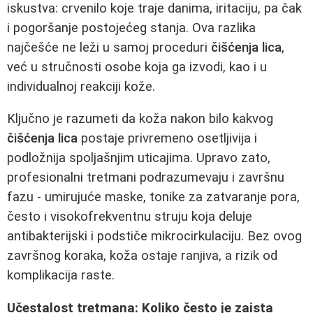
iskustva: crvenilo koje traje danima, iritaciju, pa čak
i pogoršanje postojećeg stanja. Ova razlika
najčešće ne leži u samoj proceduri
čišćenja lica
,
već u stručnosti osobe koja ga izvodi, kao i u
individualnoj reakciji kože.
Ključno je razumeti da koža nakon bilo kakvog
čišćenja lica
postaje privremeno osetljivija i
podložnija spoljašnjim uticajima. Upravo zato,
profesionalni tretmani podrazumevaju i završnu
fazu - umirujuće maske, tonike za zatvaranje pora,
često i visokofrekventnu struju koja deluje
antibakterijski i podstiče mikrocirkulaciju. Bez ovog
završnog koraka, koža ostaje ranjiva, a rizik od
komplikacija raste.
Učestalost tretmana: Koliko često je zaista