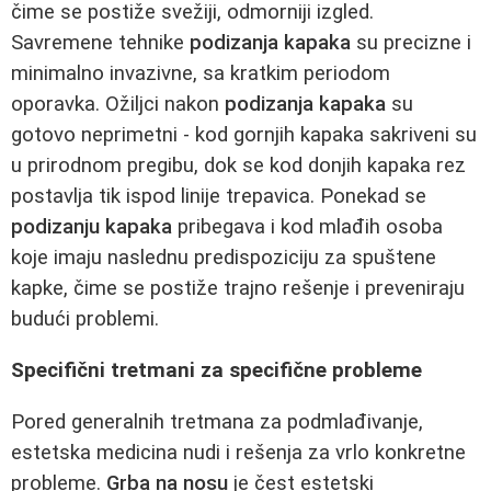
čime se postiže svežiji, odmorniji izgled.
Savremene tehnike
podizanja kapaka
su precizne i
minimalno invazivne, sa kratkim periodom
oporavka. Ožiljci nakon
podizanja kapaka
su
gotovo neprimetni - kod gornjih kapaka sakriveni su
u prirodnom pregibu, dok se kod donjih kapaka rez
postavlja tik ispod linije trepavica. Ponekad se
podizanju kapaka
pribegava i kod mlađih osoba
koje imaju naslednu predispoziciju za spuštene
kapke, čime se postiže trajno rešenje i preveniraju
budući problemi.
Specifični tretmani za specifične probleme
Pored generalnih tretmana za podmlađivanje,
estetska medicina nudi i rešenja za vrlo konkretne
probleme.
Grba na nosu
je čest estetski