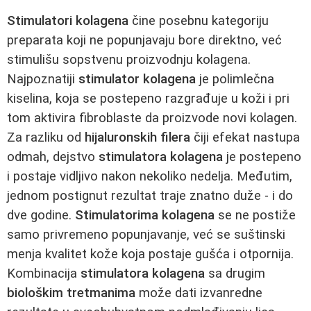
Stimulatori kolagena
čine posebnu kategoriju
preparata koji ne popunjavaju bore direktno, već
stimulišu sopstvenu proizvodnju kolagena.
Najpoznatiji
stimulator kolagena
je polimlečna
kiselina, koja se postepeno razgrađuje u koži i pri
tom aktivira fibroblaste da proizvode novi kolagen.
Za razliku od
hijaluronskih filera
čiji efekat nastupa
odmah, dejstvo
stimulatora kolagena
je postepeno
i postaje vidljivo nakon nekoliko nedelja. Međutim,
jednom postignut rezultat traje znatno duže - i do
dve godine.
Stimulatorima kolagena
se ne postiže
samo privremeno popunjavanje, već se suštinski
menja kvalitet kože koja postaje gušća i otpornija.
Kombinacija
stimulatora kolagena
sa drugim
biološkim tretmanima
može dati izvanredne