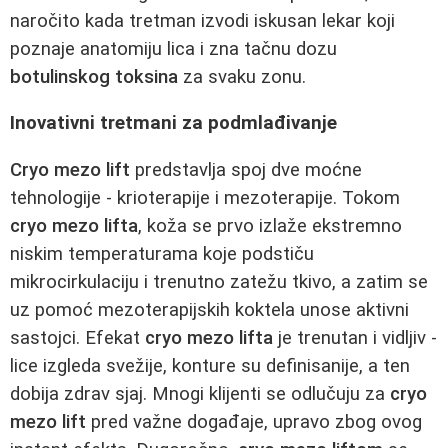
naročito kada tretman izvodi iskusan lekar koji
poznaje anatomiju lica i zna tačnu dozu
botulinskog toksina
za svaku zonu.
Inovativni tretmani za podmlađivanje
Cryo mezo lift
predstavlja spoj dve moćne
tehnologije - krioterapije i mezoterapije. Tokom
cryo mezo lifta
, koža se prvo izlaže ekstremno
niskim temperaturama koje podstiču
mikrocirkulaciju i trenutno zatežu tkivo, a zatim se
uz pomoć mezoterapijskih koktela unose aktivni
sastojci. Efekat
cryo mezo lifta
je trenutan i vidljiv -
lice izgleda svežije, konture su definisanije, a ten
dobija zdrav sjaj. Mnogi klijenti se odlučuju za
cryo
mezo lift
pred važne događaje, upravo zbog ovog