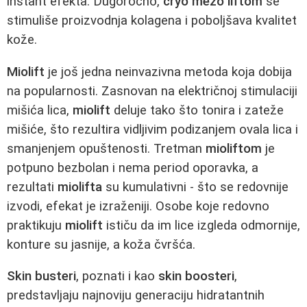
instant efekta. Dugoročno,
cryo mezo liftom
se
stimuliše proizvodnja kolagena i poboljšava kvalitet
kože.
Miolift
je još jedna neinvazivna metoda koja dobija
na popularnosti. Zasnovan na električnoj stimulaciji
mišića lica,
miolift
deluje tako što tonira i zateže
mišiće, što rezultira vidljivim podizanjem ovala lica i
smanjenjem opuštenosti. Tretman
mioliftom
je
potpuno bezbolan i nema period oporavka, a
rezultati
miolifta
su kumulativni - što se redovnije
izvodi, efekat je izraženiji. Osobe koje redovno
praktikuju
miolift
ističu da im lice izgleda odmornije,
konture su jasnije, a koža čvršća.
Skin busteri
, poznati i kao
skin boosteri
,
predstavljaju najnoviju generaciju hidratantnih