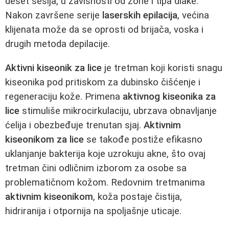
deset sesija, u zavisnosti od zone i tipa dlake.
Nakon završene serije
laserskih epilacija
, većina
klijenata može da se oprosti od brijača, voska i
drugih metoda depilacije.
Aktivni kiseonik za lice
je tretman koji koristi snagu
kiseonika pod pritiskom za dubinsko čišćenje i
regeneraciju kože. Primena
aktivnog kiseonika za
lice
stimuliše mikrocirkulaciju, ubrzava obnavljanje
ćelija i obezbeđuje trenutan sjaj.
Aktivnim
kiseonikom za lice
se takođe postiže efikasno
uklanjanje bakterija koje uzrokuju akne, što ovaj
tretman čini odličnim izborom za osobe sa
problematičnom kožom. Redovnim tretmanima
aktivnim kiseonikom
, koža postaje čistija,
hidriranija i otpornija na spoljašnje uticaje.