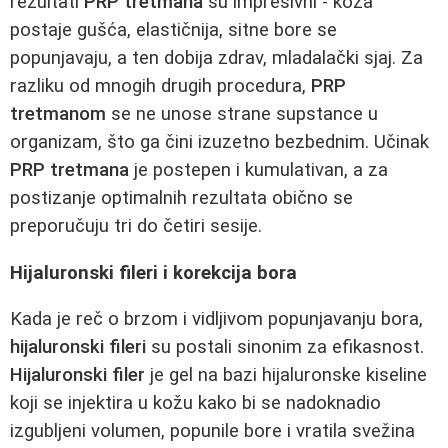
rezultati
PRP tretmana
su impresivni - koža
postaje gušća, elastičnija, sitne bore se
popunjavaju, a ten dobija zdrav, mladalački sjaj. Za
razliku od mnogih drugih procedura,
PRP
tretmanom
se ne unose strane supstance u
organizam, što ga čini izuzetno bezbednim. Učinak
PRP tretmana
je postepen i kumulativan, a za
postizanje optimalnih rezultata obično se
preporučuju tri do četiri sesije.
Hijaluronski fileri i korekcija bora
Kada je reč o brzom i vidljivom popunjavanju bora,
hijaluronski fileri
su postali sinonim za efikasnost.
Hijaluronski filer
je gel na bazi hijaluronske kiseline
koji se injektira u kožu kako bi se nadoknadio
izgubljeni volumen, popunile bore i vratila svežina