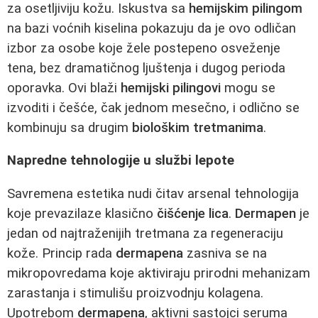
za osetljiviju kožu. Iskustva sa
hemijskim pilingom
na bazi voćnih kiselina pokazuju da je ovo odličan
izbor za osobe koje žele postepeno osveženje
tena, bez dramatičnog ljuštenja i dugog perioda
oporavka. Ovi blaži
hemijski pilingovi
mogu se
izvoditi i češće, čak jednom mesečno, i odlično se
kombinuju sa drugim
biološkim tretmanima
.
Napredne tehnologije u službi lepote
Savremena estetika nudi čitav arsenal tehnologija
koje prevazilaze klasično
čišćenje lica
.
Dermapen
je
jedan od najtraženijih tretmana za regeneraciju
kože. Princip rada
dermapena
zasniva se na
mikropovredama koje aktiviraju prirodni mehanizam
zarastanja i stimulišu proizvodnju kolagena.
Upotrebom
dermapena
, aktivni sastojci seruma