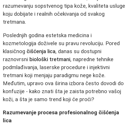
razumevanju sopstvenog tipa kože, kvaliteta usluge
koju dobijate i realnih očekivanja od svakog
tretmana.
Poslednjih godina estetska medicina i
kozmetologija doživele su pravu revoluciju. Pored
klasičnog
čišćenja lica
, danas su dostupni
raznovrsni
biološki tretmani
, napredne tehnike
podmlađivanja, laserske procedure i injektivni
tretmani koji menjaju paradigmu nege kože.
Međutim, upravo ova širina izbora često dovodi do
konfuzije - kako znati šta je zaista potrebno vašoj
koži, a šta je samo trend koji će proći?
Razumevanje procesa profesionalnog čišćenja
lica