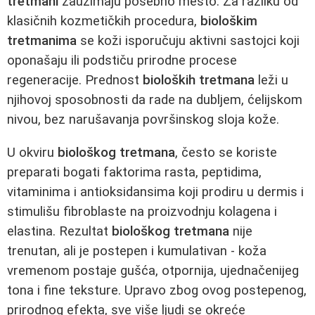
tretmani
zauzimaju posebno mesto. Za razliku od
klasičnih kozmetičkih procedura,
biološkim
tretmanima
se koži isporučuju aktivni sastojci koji
oponašaju ili podstiču prirodne procese
regeneracije. Prednost
bioloških tretmana
leži u
njihovoj sposobnosti da rade na dubljem, ćelijskom
nivou, bez narušavanja površinskog sloja kože.
U okviru
biološkog tretmana
, često se koriste
preparati bogati faktorima rasta, peptidima,
vitaminima i antioksidansima koji prodiru u dermis i
stimulišu fibroblaste na proizvodnju kolagena i
elastina. Rezultat
biološkog tretmana
nije
trenutan, ali je postepen i kumulativan - koža
vremenom postaje gušća, otpornija, ujednačenijeg
tona i fine teksture. Upravo zbog ovog postepenog,
prirodnog efekta, sve više ljudi se okreće