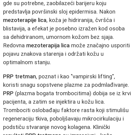
gde su potrebne, zaobilazeći barijeru koju
predstavlja površinski sloj epidermisa. Nakon
mezoterapije lica
, koža je hidriranija, čvršća i
blistavija, a efekat je posebno izražen kod osoba
sa dehidriranom, umornom kožom bez sjaja.
Redovna
mezoterapija lica
može značajno usporiti
pojavu znakova starenja i održati kožu u
optimalnom stanju.
PRP tretman
, poznat i kao "vampirski lifting",
koristi snagu sopstvene plazme za podmlađivanje.
PRP
(plazma bogata trombocitima) dobija se iz krvi
pacijenta, a zatim se injektira u kožu lica.
Trombociti oslobađaju faktore rasta koji stimulišu
regeneraciju tkiva, poboljšavaju mikrocirkulaciju i
podstiču stvaranje novog kolagena. Klinički