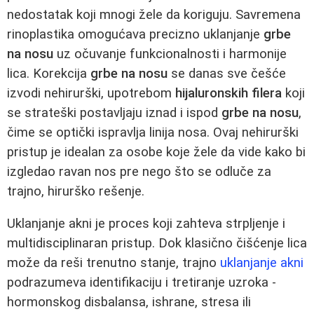
nedostatak koji mnogi žele da koriguju. Savremena
rinoplastika omogućava precizno uklanjanje
grbe
na nosu
uz očuvanje funkcionalnosti i harmonije
lica. Korekcija
grbe na nosu
se danas sve češće
izvodi nehirurški, upotrebom
hijaluronskih filera
koji
se strateški postavljaju iznad i ispod
grbe na nosu
,
čime se optički ispravlja linija nosa. Ovaj nehirurški
pristup je idealan za osobe koje žele da vide kako bi
izgledao ravan nos pre nego što se odluče za
trajno, hirurško rešenje.
Uklanjanje akni je proces koji zahteva strpljenje i
multidisciplinaran pristup. Dok klasično čišćenje lica
može da reši trenutno stanje, trajno
uklanjanje akni
podrazumeva identifikaciju i tretiranje uzroka -
hormonskog disbalansa, ishrane, stresa ili