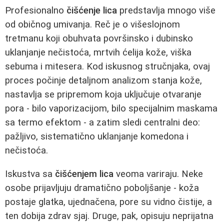
Profesionalno
čišćenje lica
predstavlja mnogo više
od običnog umivanja. Reč je o višeslojnom
tretmanu koji obuhvata površinsko i dubinsko
uklanjanje nečistoća, mrtvih ćelija kože, viška
sebuma i mitesera. Kod iskusnog stručnjaka, ovaj
proces počinje detaljnom analizom stanja kože,
nastavlja se pripremom koja uključuje otvaranje
pora - bilo vaporizacijom, bilo specijalnim maskama
sa termo efektom - a zatim sledi centralni deo:
pažljivo, sistematično uklanjanje komedona i
nečistoća.
Iskustva sa
čišćenjem lica
veoma variraju. Neke
osobe prijavljuju dramatično poboljšanje - koža
postaje glatka, ujednačena, pore su vidno čistije, a
ten dobija zdrav sjaj. Druge, pak, opisuju neprijatna