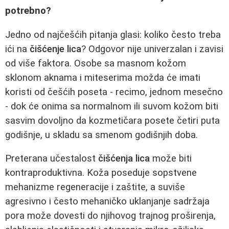
potrebno?
Jedno od najčešćih pitanja glasi: koliko često treba
ići na
čišćenje lica
? Odgovor nije univerzalan i zavisi
od više faktora. Osobe sa masnom kožom
sklonom aknama i miteserima možda će imati
koristi od češćih poseta - recimo, jednom mesečno
- dok će onima sa normalnom ili suvom kožom biti
sasvim dovoljno da kozmetičara posete četiri puta
godišnje, u skladu sa smenom godišnjih doba.
Preterana učestalost
čišćenja lica
može biti
kontraproduktivna. Koža poseduje sopstvene
mehanizme regeneracije i zaštite, a suviše
agresivno i često mehaničko uklanjanje sadržaja
pora može dovesti do njihovog trajnog proširenja,