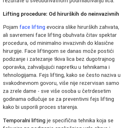
rezultate u sveobuhvatnom podmlađivanju lica.
Lifting procedure: Od hirurških do neinvazivnih
Pojam
face lifting
evocira slike hirurških zahvata,
ali savremeni face lifting obuhvata čitav spektar
procedura, od minimalno invazivnih do klasične
hirurgije. Face liftingom se danas može postići
podizanje i zatezanje tkiva lica bez dugotrajnog
oporavka, zahvaljujući napretku u tehnikama i
tehnologijama. Fejs lifting, kako se često naziva u
svakodnevnom govoru, više nije rezervisan samo
za zrele dame - sve više osoba u četrdesetim
godinama odlučuje se za preventivni fejs lifting
kako bi usporili proces starenja.
Temporalni lifting
je specifična tehnika koja se