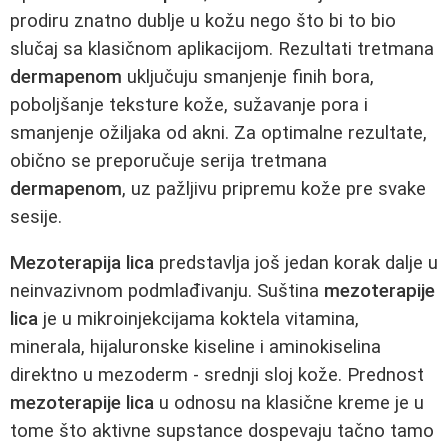
prodiru znatno dublje u kožu nego što bi to bio
slučaj sa klasičnom aplikacijom. Rezultati tretmana
dermapenom
uključuju smanjenje finih bora,
poboljšanje teksture kože, sužavanje pora i
smanjenje ožiljaka od akni. Za optimalne rezultate,
obično se preporučuje serija tretmana
dermapenom
, uz pažljivu pripremu kože pre svake
sesije.
Mezoterapija lica
predstavlja još jedan korak dalje u
neinvazivnom podmlađivanju. Suština
mezoterapije
lica
je u mikroinjekcijama koktela vitamina,
minerala, hijaluronske kiseline i aminokiselina
direktno u mezoderm - srednji sloj kože. Prednost
mezoterapije lica
u odnosu na klasične kreme je u
tome što aktivne supstance dospevaju tačno tamo