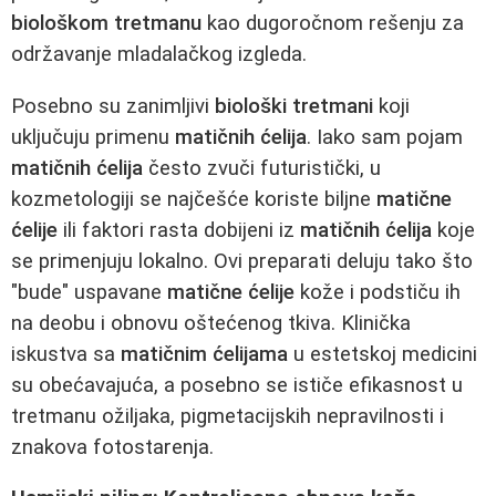
biološkom tretmanu
kao dugoročnom rešenju za
održavanje mladalačkog izgleda.
Posebno su zanimljivi
biološki tretmani
koji
uključuju primenu
matičnih ćelija
. Iako sam pojam
matičnih ćelija
često zvuči futuristički, u
kozmetologiji se najčešće koriste biljne
matične
ćelije
ili faktori rasta dobijeni iz
matičnih ćelija
koje
se primenjuju lokalno. Ovi preparati deluju tako što
"bude" uspavane
matične ćelije
kože i podstiču ih
na deobu i obnovu oštećenog tkiva. Klinička
iskustva sa
matičnim ćelijama
u estetskoj medicini
su obećavajuća, a posebno se ističe efikasnost u
tretmanu ožiljaka, pigmetacijskih nepravilnosti i
znakova fotostarenja.