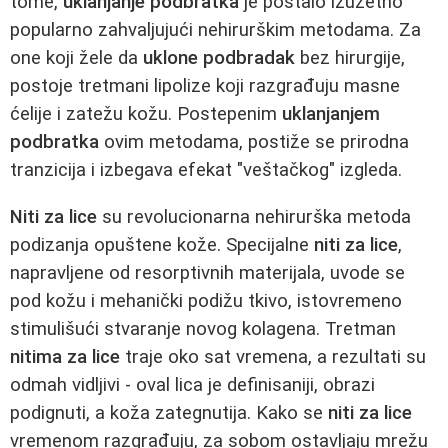
tome,
uklanjanje podbratka
je postalo izuzetno
popularno zahvaljujući nehirurškim metodama. Za
one koji žele da
uklone podbradak
bez hirurgije,
postoje tretmani lipolize koji razgrađuju masne
ćelije i zatežu kožu. Postepenim
uklanjanjem
podbratka
ovim metodama, postiže se prirodna
tranzicija i izbegava efekat "veštačkog" izgleda.
Niti za lice
su revolucionarna nehirurška metoda
podizanja opuštene kože. Specijalne
niti za lice
,
napravljene od resorptivnih materijala, uvode se
pod kožu i mehanički podižu tkivo, istovremeno
stimulišući stvaranje novog kolagena. Tretman
nitima za lice
traje oko sat vremena, a rezultati su
odmah vidljivi - oval lica je definisaniji, obrazi
podignuti, a koža zategnutija. Kako se
niti za lice
vremenom razgrađuju, za sobom ostavljaju mrežu