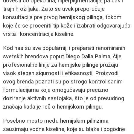
dovesti do opekotina, hiperpigmentacija, pa čak i
trajnih ožiljaka. Zato se uvek preporučuje
konsultacija pre prvog
hemijskog pilinga
, tokom
koje će se proceniti tip kože i izabrati odgovarajuća
vrsta i koncentracija kiseline.
Kod nas su sve popularniji i preparati renomiranih
svetskih brendova poput
Diego Dalla Palma
, čije
profesionalne linije za
hemijske pilinge
pružaju
visok stepen sigurnosti i efikasnosti. Proizvodi
ovog brenda poznati su po strogo kontrolisanim
formulacijama koje omogućavaju precizno
doziranje aktivnih sastojaka, što je od presudnog
značaja kada je reč o
hemijskom piling
u.
Posebno mesto među
hemijskim pilinzima
zauzimaju voćne kiseline, koje su blaže i pogodne