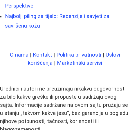
Perspektive
Najbolji piling za tijelo: Recenzije i savjeti za
savršenu kožu
O nama
|
Kontakt
|
Politika privatnosti
|
Uslovi
korišćenja
|
Marketinški servisi
Urednici i autori ne preuzimaju nikakvu odgovornost
za bilo kakve greške ili propuste u sadržaju ovog
sajta. Informacije sadržane na ovom sajtu pružaju se
u stanju „takvom kakve jesu“, bez garancija u pogledu
njihove potpunosti, tačnosti, korisnosti ili
blagovremenosti.