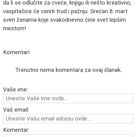
da li se odlučite za cveće, knjigu ili nešto kreativno,
vaspitačice će ceniti trud i pažnju. Srećan 8. mart
svim ženama koje svakodnevno čine svet lepšim
mestom!
Komentari
Trenutno nema komentara za ovaj članak.
Vaše ime:
Vaš email:
Komentar: