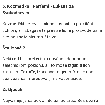
6. Kozmetika i Parfemi - Luksuz za
Svakodnevicu
Kozmetički setovi ili mirisni losioni su praktični
pokloni, ali izbegavajte previše lične proizvode osim
ako ne znate sigurno šta voli.
Šta Izbeći?
Neki roditelji preferiraju novčane doprinose
zajedničkom poklonu, ali to može izgubiti lični
karakter. Takođe, izbegavajte generičke poklone
bez veze sa interesovanjima vaspitačice.
Zaključak
Najvažnije je da poklon dolazi od srca. Bez obzira