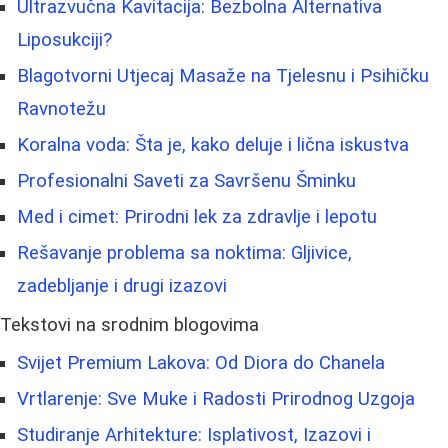
Ultrazvučna Kavitacija: Bezbolna Alternativa
Liposukciji?
Blagotvorni Utjecaj Masaže na Tjelesnu i Psihičku
Ravnotežu
Koralna voda: Šta je, kako deluje i lična iskustva
Profesionalni Saveti za Savršenu Šminku
Med i cimet: Prirodni lek za zdravlje i lepotu
Rešavanje problema sa noktima: Gljivice,
zadebljanje i drugi izazovi
Tekstovi na srodnim blogovima
Svijet Premium Lakova: Od Diora do Chanela
Vrtlarenje: Sve Muke i Radosti Prirodnog Uzgoja
Studiranje Arhitekture: Isplativost, Izazovi i