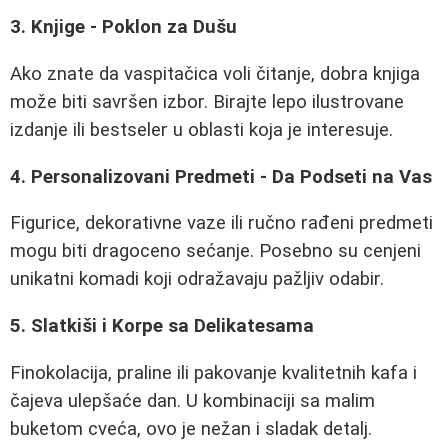
3. Knjige - Poklon za Dušu
Ako znate da vaspitačica voli čitanje, dobra knjiga
može biti savršen izbor. Birajte lepo ilustrovane
izdanje ili bestseler u oblasti koja je interesuje.
4. Personalizovani Predmeti - Da Podseti na Vas
Figurice, dekorativne vaze ili ručno rađeni predmeti
mogu biti dragoceno sećanje. Posebno su cenjeni
unikatni komadi koji odražavaju pažljiv odabir.
5. Slatkiši i Korpe sa Delikatesama
Finokolacija, praline ili pakovanje kvalitetnih kafa i
čajeva ulepšaće dan. U kombinaciji sa malim
buketom cveća, ovo je nežan i sladak detalj.