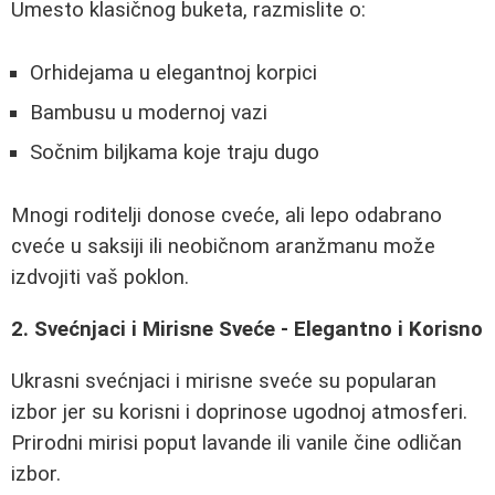
Umesto klasičnog buketa, razmislite o:
Orhidejama u elegantnoj korpici
Bambusu u modernoj vazi
Sočnim biljkama koje traju dugo
Mnogi roditelji donose cveće, ali lepo odabrano
cveće u saksiji ili neobičnom aranžmanu može
izdvojiti vaš poklon.
2. Svećnjaci i Mirisne Sveće - Elegantno i Korisno
Ukrasni svećnjaci i mirisne sveće su popularan
izbor jer su korisni i doprinose ugodnoj atmosferi.
Prirodni mirisi poput lavande ili vanile čine odličan
izbor.