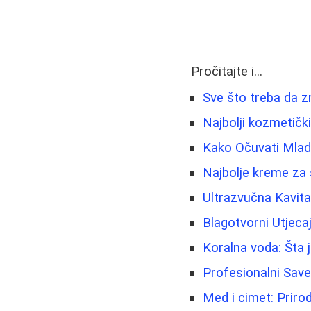
Pročitajte i...
Sve što treba da 
Najbolji kozmetički
Kako Očuvati Mlado
Najbolje kreme za 
Ultrazvučna Kavitac
Blagotvorni Utjeca
Koralna voda: Šta j
Profesionalni Sav
Med i cimet: Prirod