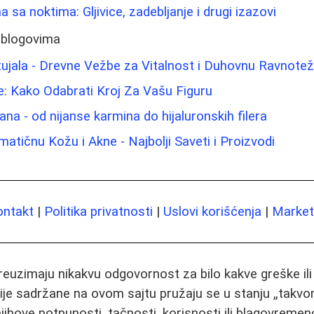
sa noktima: Gljivice, zadebljanje i drugi izazovi
 blogovima
tujala - Drevne Vežbe za Vitalnost i Duhovnu Ravnote
: Kako Odabrati Kroj Za Vašu Figuru
na - od nijanse karmina do hijaluronskih filera
atičnu Kožu i Akne - Najbolji Saveti i Proizvodi
ontakt
|
Politika privatnosti
|
Uslovi korišćenja
|
Marketi
preuzimaju nikakvu odgovornost za bilo kakve greške il
ije sadržane na ovom sajtu pružaju se u stanju „takvo
jihove potpunosti, tačnosti, korisnosti ili blagovremeno