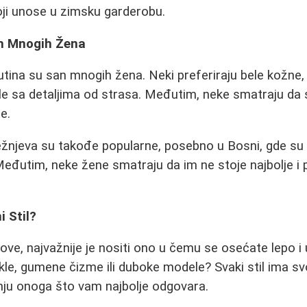
oji unose u zimsku garderobu.
n Mnogih Žena
ina su san mnogih žena. Neki preferiraju bele kožne, 
 sa detaljima od strasa. Međutim, neke smatraju da su
e.
ežnjeva su takođe popularne, posebno u Bosni, gde su
đutim, neke žene smatraju da im ne stoje najbolje i p
i Stil?
ove, najvažnije je nositi ono u čemu se osećate lepo i 
ikle, gumene čizme ili duboke modele? Svaki stil ima sv
enju onoga što vam najbolje odgovara.