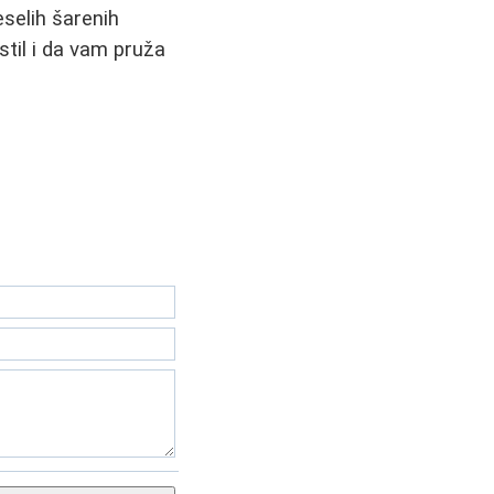
selih šarenih
til i da vam pruža