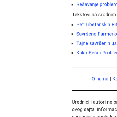
Rešavanje problema 
Tekstovi na srodnim
Pet Tibetanskih Ri
Savršene Farmerke
Tajne savršenih usa
Kako Rešiti Problem
O nama
|
K
Urednici i autori ne 
ovog sajta. Informac
garancija u pogledu n