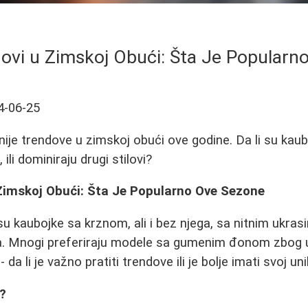
ovi u Zimskoj Obući: Šta Je Popularn
4-06-25
rnije trendove u zimskoj obući ove godine. Da li su kau
 ili dominiraju drugi stilovi?
Zimskoj Obući: Šta Je Popularno Ove Sezone
u kaubojke sa krznom, ali i bez njega, sa nitnim ukras
. Mnogi preferiraju modele sa gumenim đonom zbog 
 da li je važno pratiti trendove ili je bolje imati svoj un
e?