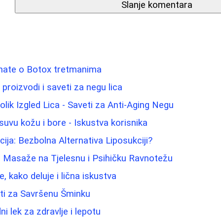
Slanje komentara
znate o Botox tretmanima
 proizvodi i saveti za negu lica
lik Izgled Lica - Saveti za Anti-Aging Negu
suvu kožu i bore - Iskustva korisnika
ija: Bezbolna Alternativa Liposukciji?
j Masaže na Tjelesnu i Psihičku Ravnotežu
e, kako deluje i lična iskustva
eti za Savršenu Šminku
ni lek za zdravlje i lepotu