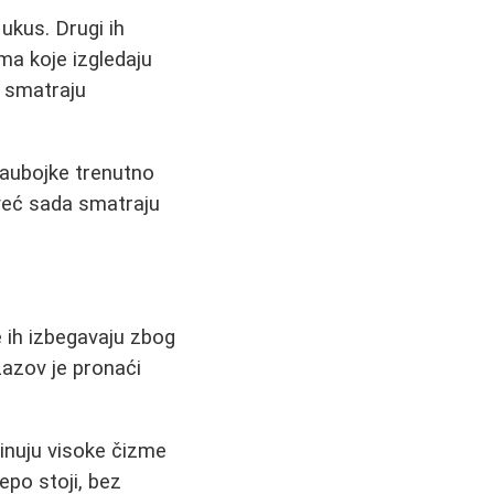
ukus. Drugi ih
ma koje izgledaju
i smatraju
kaubojke trenutno
 već sada smatraju
e ih izbegavaju zbog
azov je pronaći
binuju visoke čizme
epo stoji, bez