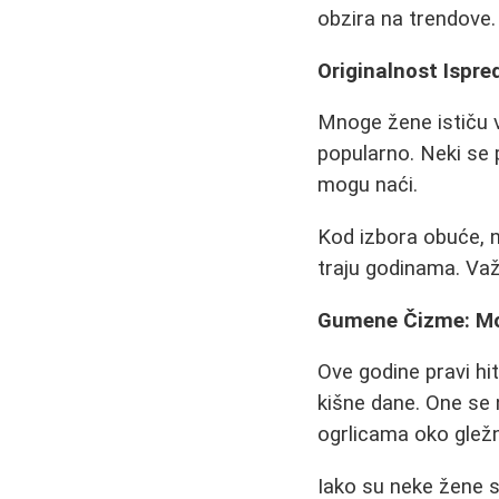
obzira na trendove.
Originalnost Ispre
Mnoge žene ističu v
popularno. Neki se
mogu naći.
Kod izbora obuće, ne
traju godinama. Važn
Gumene Čizme: Mo
Ove godine pravi h
kišne dane. One se 
ogrlicama oko gležn
Iako su neke žene s