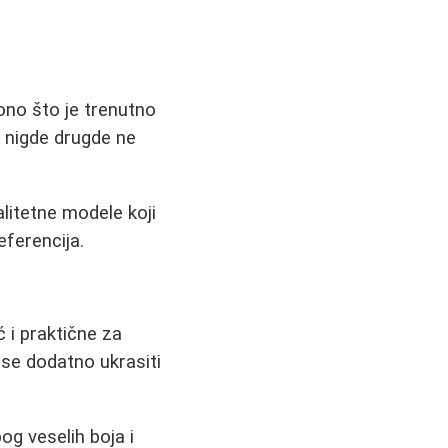
ono što je trenutno
 nigde drugde ne
alitetne modele koji
eferencija.
 i praktične za
 se dodatno ukrasiti
g veselih boja i