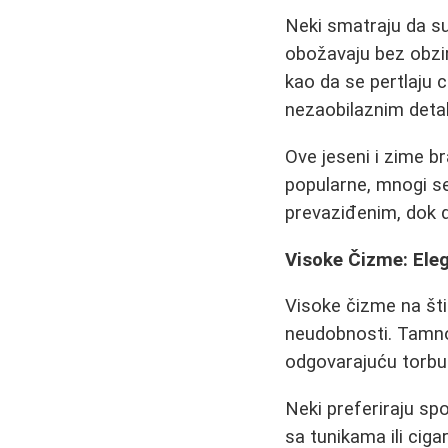
Neki smatraju da su 
obožavaju bez obzir
kao da se pertlaju 
nezaobilaznim deta
Ove jeseni i zime b
popularne, mnogi se 
prevaziđenim, dok d
Visoke Čizme: Ele
Visoke čizme na šti
neudobnosti. Tamno
odgovarajuću torbu 
Neki preferiraju sp
sa tunikama ili cig