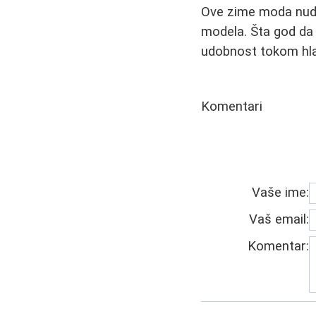
Ove zime moda nudi 
modela. Šta god da 
udobnost tokom hla
Komentari
Vaše ime:
Vaš email:
Komentar: