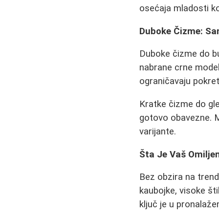
osećaja mladosti k
Duboke Čizme: Sa
Duboke čizme do but
nabrane crne modele
ograničavaju pokret
Kratke čizme do gl
gotovo obavezne. Me
varijante.
Šta Je Vaš Omiljen
Bez obzira na trend
kaubojke, visoke št
ključ je u pronalaž