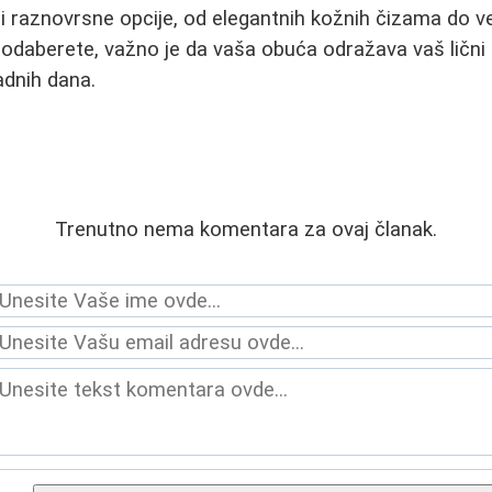
raznovrsne opcije, od elegantnih kožnih čizama do ve
odaberete, važno je da vaša obuća odražava vaš lični s
dnih dana.
Trenutno nema komentara za ovaj članak.