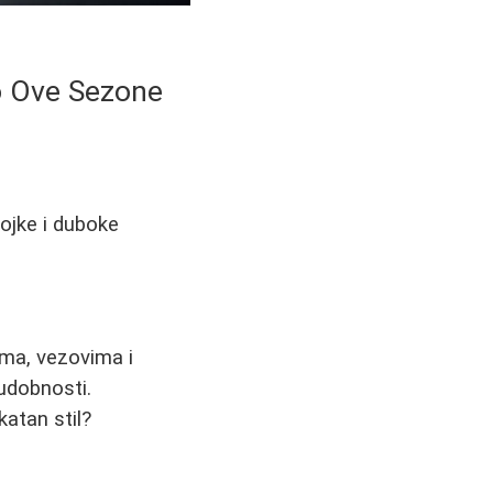
o Ove Sezone
bojke i duboke
ima, vezovima i
udobnosti.
ikatan stil?