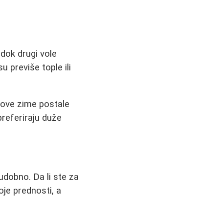
dok drugi vole
 previše tople ili
 ove zime postale
referiraju duže
udobno. Da li ste za
oje prednosti, a