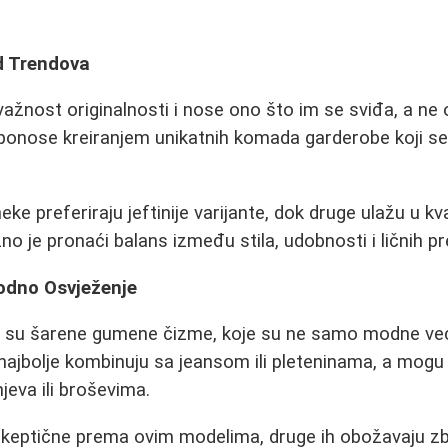
d Trendova
ažnost originalnosti i nose ono što im se sviđa, a ne 
 ponose kreiranjem unikatnih komada garderobe koji se
ke preferiraju jeftinije varijante, dok druge ulažu u kv
o je pronaći balans između stila, udobnosti i ličnih pr
dno Osvježenje
it su šarene gumene čizme, koje su ne samo modne već
najbolje kombinuju sa jeansom ili pleteninama, a mogu
jeva ili broševima.
keptične prema ovim modelima, druge ih obožavaju zbo