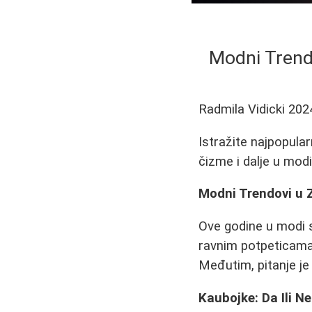
Modni Trend
Radmila Vidicki
202
Istražite najpopula
čizme i dalje u modi,
Modni Trendovi u 
Ove godine u modi s
ravnim potpeticama
Međutim, pitanje je -
Kaubojke: Da Ili N