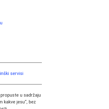
žu
nški servisi
i propuste u sadržaju
m kakve jesu“, bez
sti.