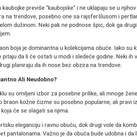
kaubojke previše "kaubojske" i ne uklapaju se u njihov 
a na trendove, posebno one sa rajsferšlusom i pertla
celom dužinom. Neki pak ne podnose špic, dok ga drug
ljem.
raon boja je dominantna u kolekcijama obuće. Iako su 
pitaju da li će ostati u modi i sledeće godine. Neki ih
rugi planiraju da ih nose bez obzira na trendove.
gantno Ali Neudobno?
klu su omiljeni izbor za posebne prilike, ali mnoge žen
 braon kožne čizme su posebno popularne, ali pravi iz
koja će se slagati sa njima.
ortsku eleganciju i ravnu obuću, dok drugi vole da kom
aret pantalonama. Važno je da obuća bude udobna i da l