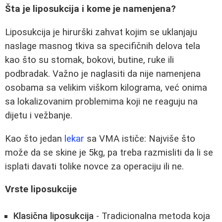
Šta je liposukcija i kome je namenjena?
Liposukcija je hirurški zahvat kojim se uklanjaju
naslage masnog tkiva sa specifičnih delova tela
kao što su stomak, bokovi, butine, ruke ili
podbradak. Važno je naglasiti da nije namenjena
osobama sa velikim viškom kilograma, već onima
sa lokalizovanim problemima koji ne reaguju na
dijetu i vežbanje.
Kao što jedan
lekar
sa VMA ističe: Najviše što
može da se skine je 5kg, pa treba razmisliti da li se
isplati davati tolike novce za operaciju ili ne.
Vrste liposukcije
Klasična liposukcija
- Tradicionalna metoda koja