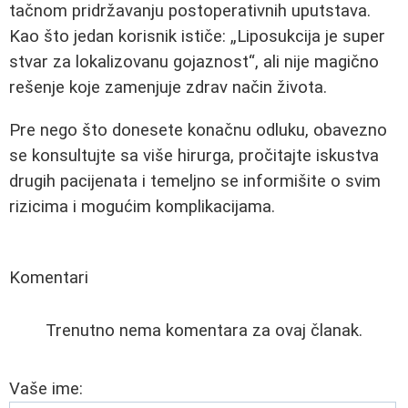
tačnom pridržavanju postoperativnih uputstava.
Kao što jedan korisnik ističe:
Liposukcija je super
stvar za lokalizovanu gojaznost
, ali nije magično
rešenje koje zamenjuje zdrav način života.
Pre nego što donesete konačnu odluku, obavezno
se konsultujte sa više hirurga, pročitajte iskustva
drugih pacijenata i temeljno se informišite o svim
rizicima i mogućim komplikacijama.
Komentari
Trenutno nema komentara za ovaj članak.
Vaše ime: