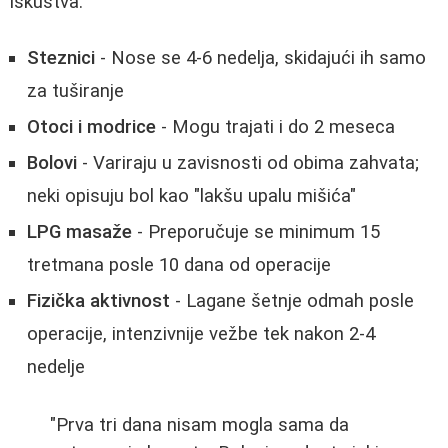
iskustva:
Steznici
- Nose se 4-6 nedelja, skidajući ih samo
za tuširanje
Otoci i modrice
- Mogu trajati i do 2 meseca
Bolovi
- Variraju u zavisnosti od obima zahvata;
neki opisuju bol kao "lakšu upalu mišića"
LPG masaže
- Preporučuje se minimum 15
tretmana posle 10 dana od operacije
Fizička aktivnost
- Lagane šetnje odmah posle
operacije, intenzivnije vežbe tek nakon 2-4
nedelje
"Prva tri dana nisam mogla sama da