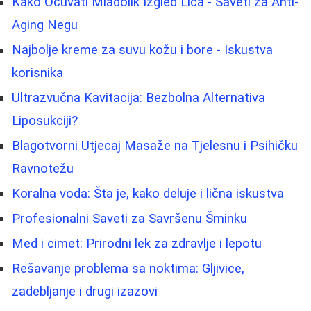
Kako Očuvati Mladolik Izgled Lica - Saveti za Anti-
Aging Negu
Najbolje kreme za suvu kožu i bore - Iskustva
korisnika
Ultrazvučna Kavitacija: Bezbolna Alternativa
Liposukciji?
Blagotvorni Utjecaj Masaže na Tjelesnu i Psihičku
Ravnotežu
Koralna voda: Šta je, kako deluje i lična iskustva
Profesionalni Saveti za Savršenu Šminku
Med i cimet: Prirodni lek za zdravlje i lepotu
Rešavanje problema sa noktima: Gljivice,
zadebljanje i drugi izazovi