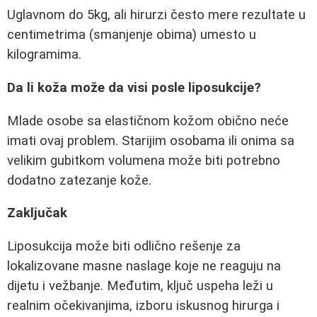
Uglavnom do 5kg, ali hirurzi često mere rezultate u
centimetrima (smanjenje obima) umesto u
kilogramima.
Da li koža može da visi posle liposukcije?
Mlade osobe sa elastičnom kožom obično neće
imati ovaj problem. Starijim osobama ili onima sa
velikim gubitkom volumena može biti potrebno
dodatno zatezanje kože.
Zaključak
Liposukcija može biti odlično rešenje za
lokalizovane masne naslage koje ne reaguju na
dijetu i vežbanje. Međutim, ključ uspeha leži u
realnim očekivanjima, izboru iskusnog hirurga i