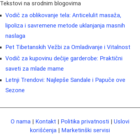
Tekstovi na srodnim blogovima
Vodič za oblikovanje tela: Anticelulit masaža,
lipoliza i savremene metode uklanjanja masnih
naslaga
Pet Tibetanskih Vežbi za Omladivanje i Vitalnost
Vodič za kupovinu dečije garderobe: Praktični
saveti za mlade mame
Letnji Trendovi: Najlepše Sandale i Papuče ove
Sezone
O nama
|
Kontakt
|
Politika privatnosti
|
Uslovi
korišćenja
|
Marketinški servisi