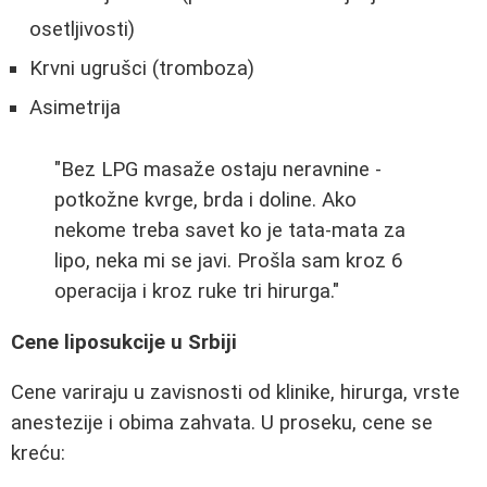
osetljivosti)
Krvni ugrušci (tromboza)
Asimetrija
"Bez LPG masaže ostaju neravnine -
potkožne kvrge, brda i doline. Ako
nekome treba savet ko je tata-mata za
lipo, neka mi se javi. Prošla sam kroz 6
operacija i kroz ruke tri hirurga."
Cene liposukcije u Srbiji
Cene variraju u zavisnosti od klinike, hirurga, vrste
anestezije i obima zahvata. U proseku, cene se
kreću: