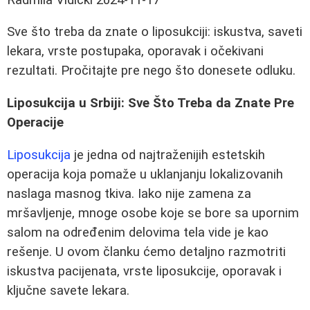
Sve što treba da znate o liposukciji: iskustva, saveti
lekara, vrste postupaka, oporavak i očekivani
rezultati. Pročitajte pre nego što donesete odluku.
Liposukcija u Srbiji: Sve Što Treba da Znate Pre
Operacije
Liposukcija
je jedna od najtraženijih estetskih
operacija koja pomaže u uklanjanju lokalizovanih
naslaga masnog tkiva. Iako nije zamena za
mršavljenje, mnoge osobe koje se bore sa upornim
salom na određenim delovima tela vide je kao
rešenje. U ovom članku ćemo detaljno razmotriti
iskustva pacijenata, vrste liposukcije, oporavak i
ključne savete lekara.