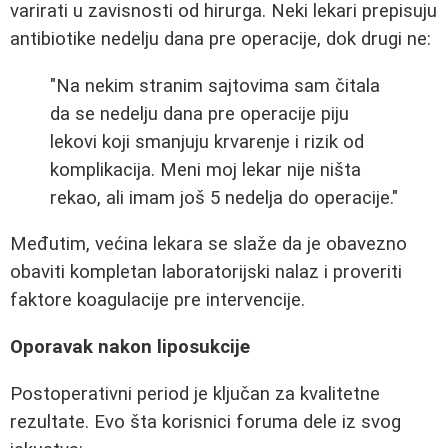
varirati u zavisnosti od hirurga. Neki lekari prepisuju
antibiotike nedelju dana pre operacije, dok drugi ne:
"Na nekim stranim sajtovima sam čitala
da se nedelju dana pre operacije piju
lekovi koji smanjuju krvarenje i rizik od
komplikacija. Meni moj lekar nije ništa
rekao, ali imam još 5 nedelja do operacije."
Međutim, većina lekara se slaže da je obavezno
obaviti kompletan laboratorijski nalaz i proveriti
faktore koagulacije pre intervencije.
Oporavak nakon liposukcije
Postoperativni period je ključan za kvalitetne
rezultate. Evo šta korisnici foruma dele iz svog