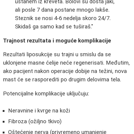
ustanem iz kreveta. Bolovi su dosta jaki,
ali posle 7 dana postane mnogo lakše.
Steznik se nosi 4-6 nedelja skoro 24/7.
Skidaš ga samo kad se tuširaš."
Trajnost rezultata i moguće komplikacije
Rezultati liposukcije su trajni u smislu da se
uklonjene masne ćelije neće regenerisati. Međutim,
ako pacijent nakon operacije dobije na težini, nova
mast će se rasporediti po drugim delovima tela.
Potencijalne komplikacije uključuju:
Neravnine i kvrge na koži
Fibroza (ožiljno tkivo)
Oštećenje nerva (privremeno umanjenje