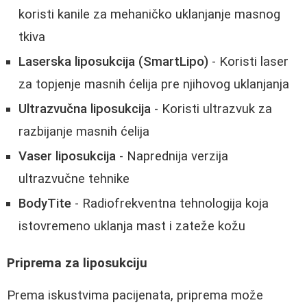
koristi kanile za mehaničko uklanjanje masnog
tkiva
Laserska liposukcija (SmartLipo)
- Koristi laser
za topjenje masnih ćelija pre njihovog uklanjanja
Ultrazvučna liposukcija
- Koristi ultrazvuk za
razbijanje masnih ćelija
Vaser liposukcija
- Naprednija verzija
ultrazvučne tehnike
BodyTite
- Radiofrekventna tehnologija koja
istovremeno uklanja mast i zateže kožu
Priprema za liposukciju
Prema iskustvima pacijenata, priprema može