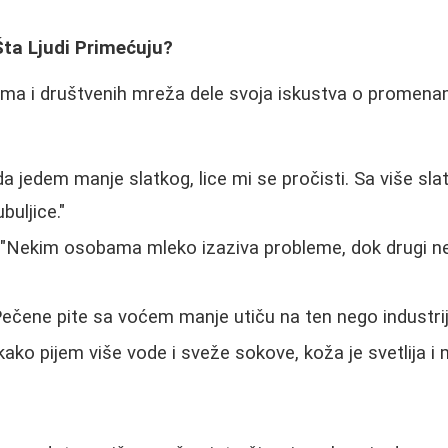
Šta Ljudi Primećuju?
ruma i društvenih mreža dele svoja iskustva o promen
a jedem manje slatkog, lice mi se pročisti. Sa više sla
buljice."
"Nekim osobama mleko izaziva probleme, dok drugi ne
ečene pite sa voćem manje utiču na ten nego industrijsk
ako pijem više vode i sveže sokove, koža je svetlija i