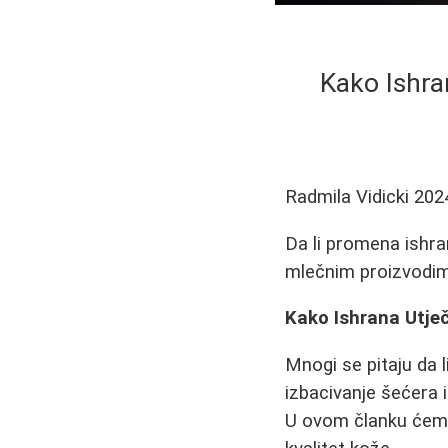
Kako Ishra
Radmila Vidicki
202
Da li promena ishra
mlečnim proizvodim
Kako Ishrana Utječ
Mnogi se pitaju da 
izbacivanje šećera i
U ovom članku ćemo 