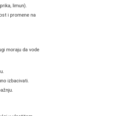
ika, limun).
tost i promene na
rugi moraju da vode
u.
no izbacivati.
pažnju.