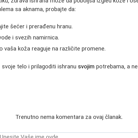
iku, zdrava ishrana može da poboljša izgled kože i os
blema sa aknama, probajte da:
ite šećer i prerađenu hranu.
ode i svezih namirnica.
 vaša koža reaguje na različite promene.
 svoje telo i prilagoditi ishranu
svojim
potrebama, a n
Trenutno nema komentara za ovaj članak.