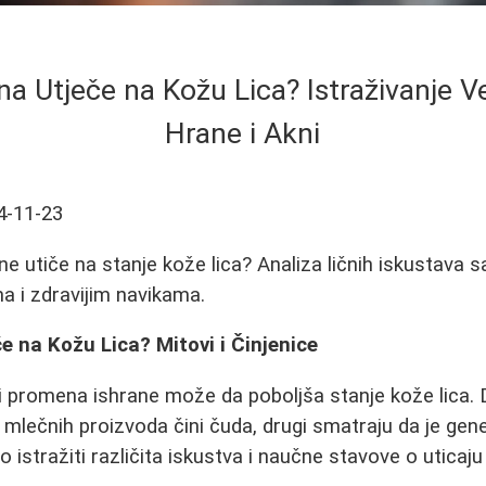
na Utječe na Kožu Lica? Istraživanje 
Hrane i Akni
4-11-23
ne utiče na stanje kože lica? Analiza ličnih iskustava
a i zdravijim navikama.
e na Kožu Lica? Mitovi i Činjenice
li promena ishrane može da poboljša stanje kože lica. 
 mlečnih proizvoda čini čuda, drugi smatraju da je genet
istražiti različita iskustva i naučne stavove o uticaju