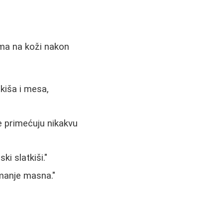
ama na koži nakon
tkiša i mesa,
 primećuju nikakvu
i slatkiši."
 manje masna."