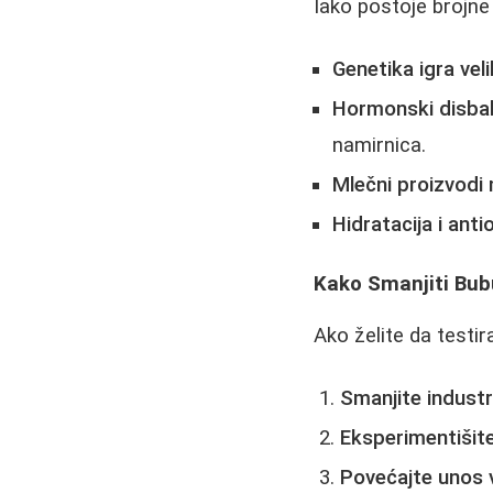
Iako postoje brojne
Genetika igra vel
Hormonski disbal
namirnica.
Mlečni proizvodi
Hidratacija i anti
Kako Smanjiti Bubu
Ako želite da testir
Smanjite industr
Eksperimentišit
Povećajte unos