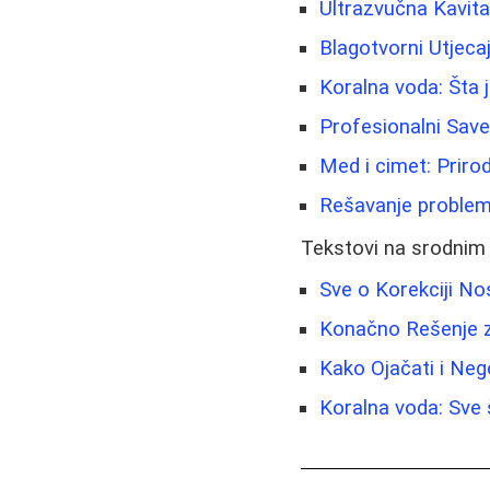
Ultrazvučna Kavitac
Blagotvorni Utjeca
Koralna voda: Šta j
Profesionalni Sav
Med i cimet: Prirod
Rešavanje problema 
Tekstovi na srodnim
Sve o Korekciji No
Konačno Rešenje za
Kako Ojačati i Nego
Koralna voda: Sve š