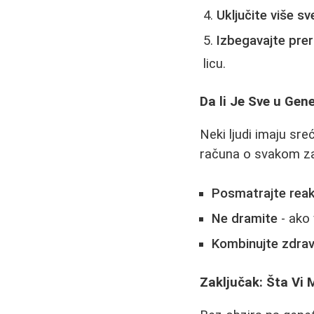
Uključite više s
Izbegavajte pr
licu.
Da li Je Sve u Gene
Neki ljudi imaju sr
računa o svakom zal
Posmatrajte reak
Ne dramite
- ako 
Kombinujte zdra
Zaključak: Šta Vi 