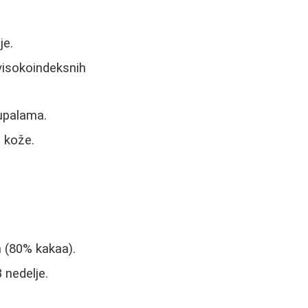
je.
visokoindeksnih
upalama.
 kože.
 (80% kakaa).
 nedelje.