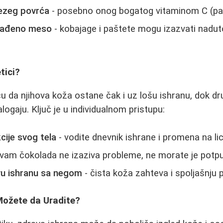
vezeg povrća
- posebno onog bogatog vitaminom C (papr
erađeno meso
- kobajage i paštete mogu izazvati nadu
tici?
eću da njihova koža ostane čak i uz lošu ishranu, dok d
ogaju. Ključ je u individualnom pristupu:
cije svog tela
- vodite dnevnik ishrane i promena na lic
vam čokolada ne izaziva probleme, ne morate je potpu
vu ishranu sa negom
- čista koža zahteva i spoljašnju 
Možete da Uradite?