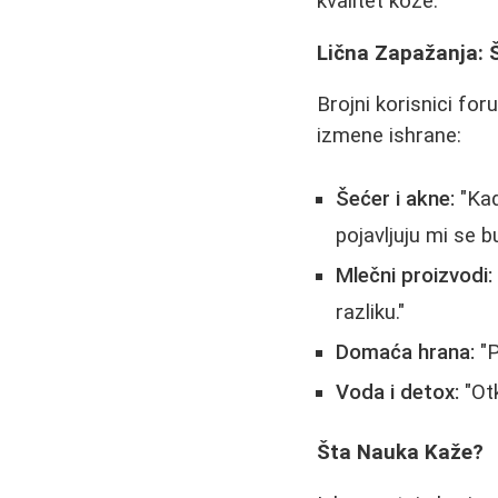
kvalitet kože.
Lična Zapažanja: 
Brojni korisnici fo
izmene ishrane:
Šećer i akne:
"Kad
pojavljuju mi se bu
Mlečni proizvodi:
razliku."
Domaća hrana:
"P
Voda i detox:
"Otk
Šta Nauka Kaže?