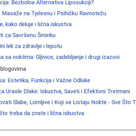
ija: Bezbolna Alternativa Liposukciji?
j Masaže na Tjelesnu i Psihičku Ravnotežu
e, kako deluje i lična iskustva
eti za Savršenu Šminku
ni lek za zdravlje i lepotu
sa noktima: Gljivice, zadebljanje i drugi izazovi
 blogovima
sa: Estetika, Funkcija i Važne Odluke
 Urasle Dlake: Iskustva, Saveti i Efektivni Tretmani
vati Slabe, Lomljive i Koji se Listaju Nokte - Sve Što
to treba da znate i lična iskustva