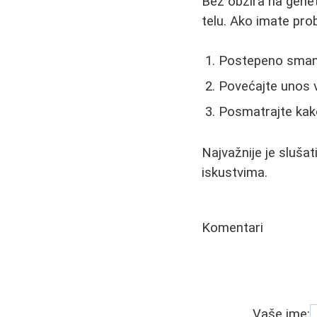
Bez obzira na genet
telu. Ako imate pro
Postepeno smanj
Povećajte unos v
Posmatrajte kako
Najvažnije je slušati
iskustvima.
Komentari
Vaše ime: