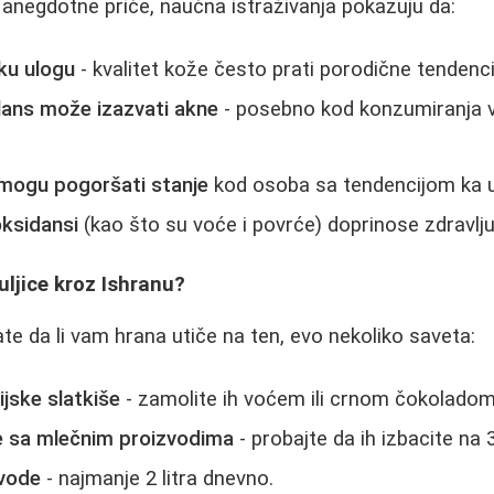
 anegdotne priče, naučna istraživanja pokazuju da:
iku ulogu
- kvalitet kože često prati porodične tendenci
ans može izazvati akne
- posebno kod konzumiranja 
 mogu pogoršati stanje
kod osoba sa tendencijom ka 
oksidansi
(kao što su voće i povrće) doprinose zdravlju
ljice kroz Ishranu?
ate da li vam hrana utiče na ten, evo nekoliko saveta:
ijske slatkiše
- zamolite ih voćem ili crnom čokoladom
e sa mlečnim proizvodima
- probajte da ih izbacite na 3
 vode
- najmanje 2 litra dnevno.