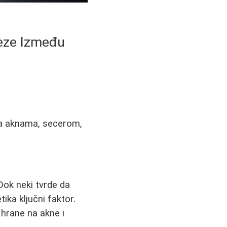
Veze Između
 sa aknama, secerom,
Dok neki tvrde da
ika ključni faktor.
 hrane na akne i