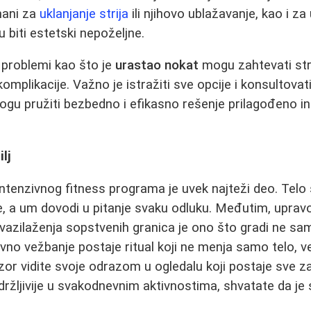
tmani za
uklanjanje strija
ili njihovo ublažavanje, kao i za
 biti estetski nepoželjne.
ni problemi kao što je
urastao nokat
mogu zahtevati str
komplikacije. Važno je istražiti sve opcije i konsultova
ogu pružiti bezbedno i efikasno rešenje prilagođeno in
lj
intenzivnog fitness programa je uvek najteži deo. Telo 
ole, a um dovodi u pitanje svaku odluku. Međutim, uprav
evazilaženja sopstvenih granica je ono što gradi ne sa
ovno vežbanje postaje ritual koji ne menja samo telo, v
or vidite svoje odrazom u ogledalu koji postaje sve zate
zdržljivije u svakodnevnim aktivnostima, shvatate da je