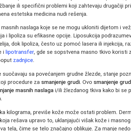
anje ili specifični problemi koji zahtevaju drugačiji pr
ena estetska medicina nudi rešenja.
e masnih naslaga koje se ne mogu ukloniti dijetom i v
ja i lipoliza su efikasne opcije. Liposukcija podrazume
lija, dok lipoliza, često uz pomoć lasera ili injekcija, r
e i
lipotransfer
, gde se sopstvena masno tkivo koristi 
 poput
zadnjice
.
e suočavaju sa povećanjem grudne žlezde, stanje poz
toji procedure za
smanjenje grudi
. Ovo
smanjenje grud
anjanje masnih naslaga
i/ili žlezdanog tkiva kako bi se
.
ka kilograma, previše kože može ostati problem. Derm
koja rešava upravo to, uklanjajući višak kože i masnog 
lova tela, čime se telo značajno oblikuje. Za manje ned