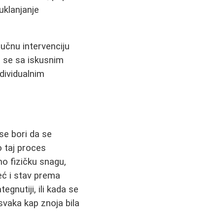
 uklanjanje
učnu intervenciju
ti se sa iskusnim
dividualnim
se bori da se
o taj proces
mo fizičku snagu,
eć i stav prema
gnutiji, ili kada se
 svaka kap znoja bila