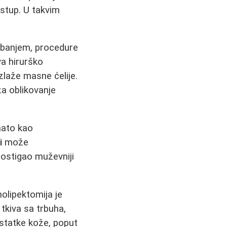
istup. U takvim
ežbanjem, procedure
va hirurško
azlaže masne ćelije.
za oblikovanje
nato kao
i
može
 postigao muževniji
olipektomija je
tkiva sa trbuha,
ostatke kože, poput