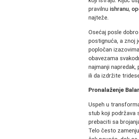
koji istraju. Ključ 
pravilnu
ishranu
,
op
najteže.
Osećaj posle dobro 
postignuća, a znoj 
popločan izazovima
obavezama svakodnev
najmanji napredak, 
ili da izdržite tride
Pronalaženje Balan
Uspeh u transformaci
stub koji podržava 
prebaciti sa brojan
Telo često zamenjuje