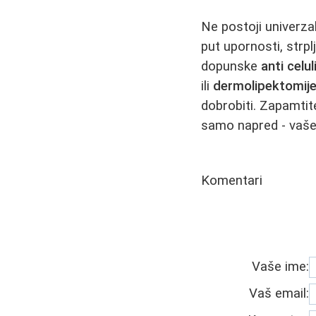
Ne postoji univerzal
put upornosti, strpl
dopunske
anti celu
ili
dermolipektomij
dobrobiti. Zapamtite
samo napred - vaše 
Komentari
Vaše ime:
Vaš email: