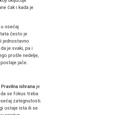
oji uključuje
ne čak i kada je
 u osećaj
ltata često je
 ili jednostavno
 je svaki, pa i
ego prošle nedelje,
 postaje jače.
.
Pravilna ishrana
je
u da se fokus treba
osećaj zategnutosti.
 ostaje ista ili se