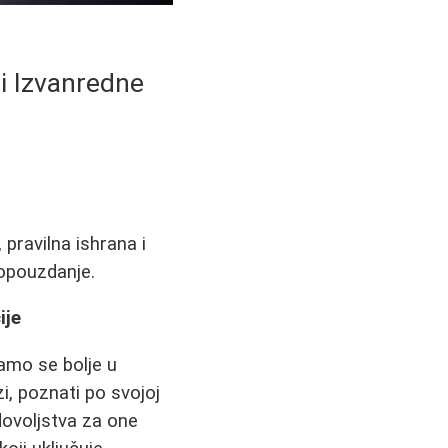
 i Izvanredne
 pravilna ishrana i
mopouzdanje.
ije
amo se bolje u
i, poznati po svojoj
adovoljstva za one