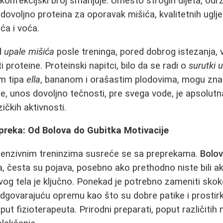
konfekcijski broj smanjuje. Umesto strogih dijeta, održ
voljno proteina za oporavak mišića, kvalitetnih uglje
rća i voća.
d
upale mišića
posle treninga, pored dobrog istezanja, v
proteine. Proteinski napitci, bilo da se radi o
surutki 
om tipa
ella
, bananom i orašastim plodovima, mogu zna
e, unos dovoljno tečnosti, pre svega vode, je apsolu
zičkih aktivnosti.
preka: Od Bolova do Gubitka Motivacije
ntenzivnim treninzima susreće se sa preprekama.
Bolov
, česta su pojava, posebno ako prethodno niste bili akt
vog tela je ključno. Ponekad je potrebno zameniti sk
dgovarajuću opremu kao što su dobre patike i prostirke,
put fizioterapeuta. Prirodni preparati, poput različiti