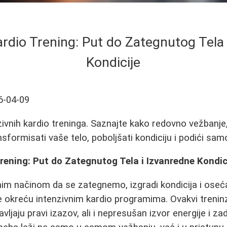
ardio Trening: Put do Zategnutog Tela
Kondicije
6-04-09
zivnih kardio treninga. Saznajte kako redovno vežbanje,
formisati vaše telo, poboljšati kondiciju i podići sa
Trening: Put do Zategnutog Tela i Izvanredne Kondic
nim načinom da se zategnemo, izgradi kondicija i oseć
 okreću intenzivnim kardio programima. Ovakvi treninz
vljaju pravi izazov, ali i nepresušan izvor energije i z