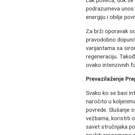
čak poveća, dok se 
podrazumeva unos do
energiju i obilje pov
Za brži oporavak o
pravodobno dopuniti 
varijantama sa sir
regeneraciju. Takođ
ovako intenzivnih fi
Prevazilaženje Pre
Svako ko se bavi i
naročito u koljenima
povrede. Slušanje s
vežbama, koristiti o
savet stručnjaka po