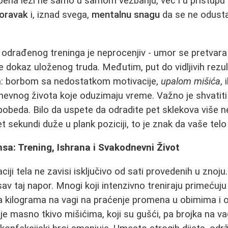
uspeha leži ne samo u samom vežbanju, već i u pristupu k
oravak
i, iznad svega,
mentalnu snagu
da se ne odusta
odrađenog treninga je neprocenjiv - umor se pretvara
je dokaz uloženog truda. Međutim, put do vidljivih rezu
: borbom sa nedostatkom motivacije,
upalom mišića
,
nog života koje oduzimaju vreme. Važno je shvatiti da
pobeda. Bilo da uspete da odradite pet sklekova više n
set sekundi duže u plank poziciji, to je znak da vaše telo
sa: Trening, Ishrana i Svakodnevni Život
ji tela ne zavisi isključivo od sati provedenih u znoju
sav taj napor. Mnogi koji intenzivno treniraju primećuj
ja kilograma na vagi na praćenje promena u obimima i 
 masno tkivo mišićima, koji su gušći, pa brojka na vagi