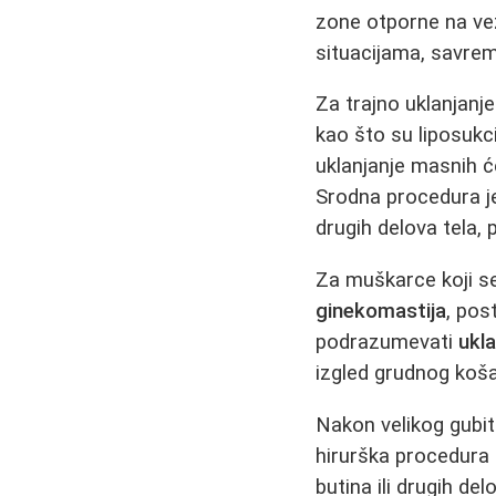
zone otporne na vežb
situacijama, savrem
Za trajno uklanjanj
kao što su liposukci
uklanjanje masnih će
Srodna procedura j
drugih delova tela,
Za muškarce koji s
ginekomastija
, pos
podrazumevati
ukl
izgled grudnog koša
Nakon velikog gubit
hirurška procedura 
butina ili drugih de