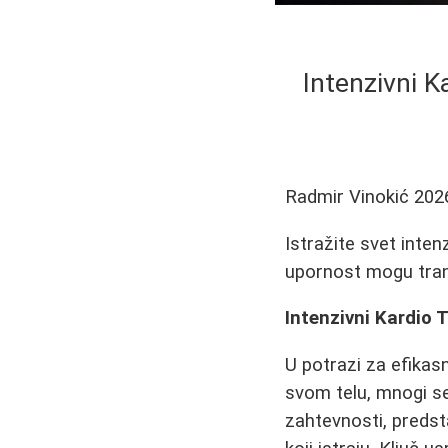
Intenzivni K
Radmir Vinokić
202
Istražite svet inten
upornost mogu trans
Intenzivni Kardio 
U potrazi za efikas
svom telu, mnogi se
zahtevnosti, predsta