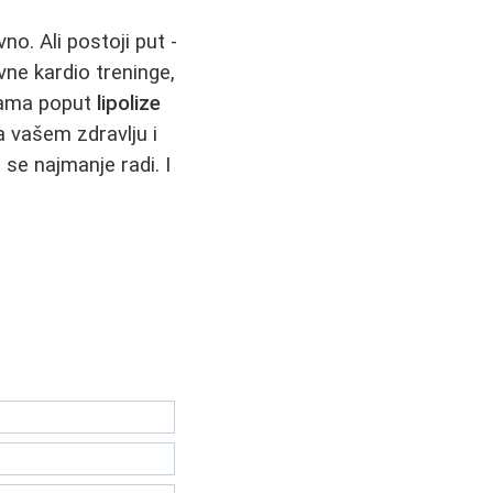
no. Ali postoji put -
ivne kardio treninge,
urama poput
lipolize
a vašem zdravlju i
 se najmanje radi. I