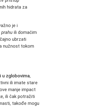
iv pristup
nih hidrata za
ažno je i
u prahu
ili domaćim
čajno ubrzati
tna nužnost tokom
i u zglobovima
,
ivni ili imate stare
okove manje impact
 ili čak potražiti
h masti, takođe mogu