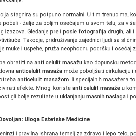
olakšanje.
cija stagnira su potpuno normalni. U tim trenucima, kor
počeli - želje za boljim osećajem u svom telu, za više e
og izazova. Gledanje
pre i posle fotografija
drugih, ali 
ivišuće. Takodje, pridruživanje zajednici ljudi sa slični
je muke i uspehe, pruža neophodnu podršku i osećaj z
ba obratiti na
anti celulit masažu
kao dopunsku metodu
edovna
anticelulit masaža
može poboljšati cirkulaciju i 
potreba
anticelulit masažom
ili specijalnih masažera 
virati efekte. Mnogi koriste
anti celulit masaže
u komb
ostigli bolje rezultate u
uklanjanju masnih naslaga
i po
Dovoljan: Uloga Estetske Medicine
reninzi i pravilna ishrana temelj za zdravo i lepo telo,