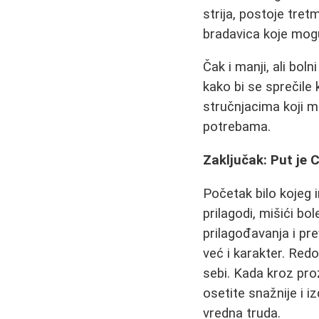
strija, postoje tre
bradavica koje mogu
Čak i manji, ali bol
kako bi se sprečile 
stručnjacima koji m
potrebama.
Zaključak: Put je Ci
Početak bilo kojeg 
prilagodi, mišići b
prilagođavanja i pr
već i karakter. Red
sebi. Kada kroz proz
osetite snažnije i i
vredna truda.