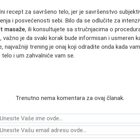
ni recept za savršeno telo, jer je savršenstvo subjektiv
jenja i posvećenosti sebi. Bilo da se odlučite za intenz
lit masaže
, ili konsultujete sa stručnjacima o proced
e
, važno je da svaki korak bude informisan i usmeren k
, najvažniji trening je onaj koji odradite onda kada vam
telo i um zahvalniće vam se.
Trenutno nema komentara za ovaj članak.