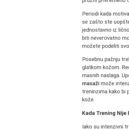
pružiti privremeno 
Periodi kada motiva
se zašto ste uopšte 
jednostavno iz ličn
biti neverovatno mot
možete podeliti svo
Posebnu pažnju tre
glatkom kožom. R
masnih naslaga. U
masaži
može intenzi
treninzima kako bi p
kože.
Kada Trening Nije 
Iako su intenzivni t