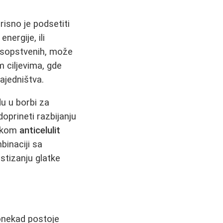
isno je podsetiti
nergije, ili
i sopstvenih, može
m ciljevima, gde
ajedništva.
 u borbi za
doprineti razbijanju
tokom
anticelulit
inaciji sa
stizanju glatke
 ponekad postoje