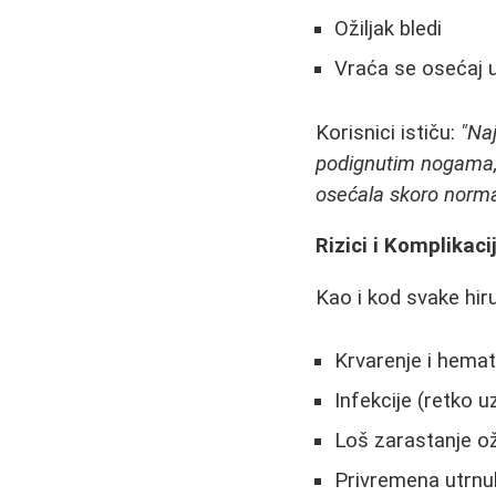
Ožiljak bledi
Vraća se osećaj u
Korisnici ističu:
"Na
podignutim nogama, 
osećala skoro norma
Rizici i Komplikaci
Kao i kod svake hiru
Krvarenje i hemat
Infekcije (retko u
Loš zarastanje ož
Privremena utrnul