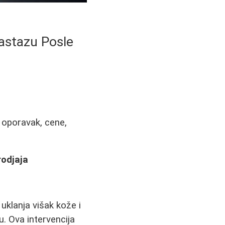
astazu Posle
 oporavak, cene,
odjaja
uklanja višak kože i
u. Ova intervencija