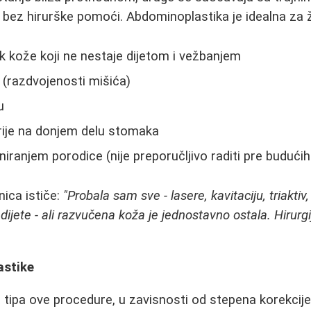
bez hirurške pomoći. Abdominoplastika je idealna za 
k kože koji ne nestaje dijetom i vežbanjem
 (razdvojenosti mišića)
u
rije na donjem delu stomaka
niranjem porodice (nije preporučljivo raditi pre budući
nica ističe:
"Probala sam sve - lasere, kavitaciju, triakti
jete - ali razvučena koža je jednostavno ostala. Hirurgij
astike
 tipa ove procedure, u zavisnosti od stepena korekcije