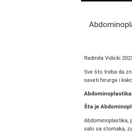
Abdominopla
Radmila Vidicki
202
Sve što treba da zn
saveti hirurga i kak
Abdominoplastika:
Šta je Abdominopl
Abdominoplastika, p
salo sa stomaka, za