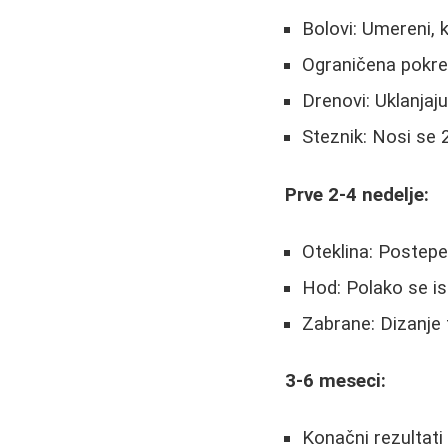
Bolovi: Umereni, 
Ograničena pokret
Drenovi: Uklanjaj
Steznik: Nosi se 
Prve 2-4 nedelje:
Oteklina: Postep
Hod: Polako se is
Zabrane: Dizanje 
3-6 meseci:
Konačni rezultati 