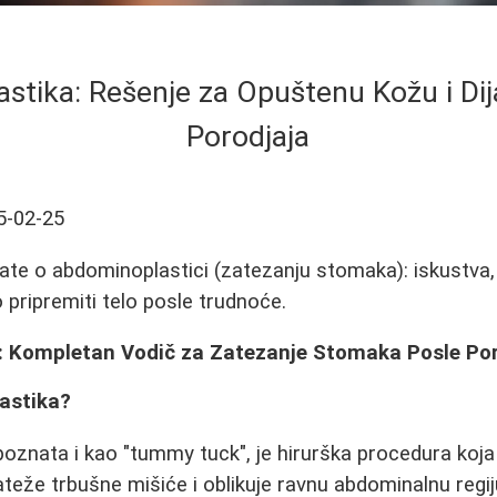
stika: Rešenje za Opuštenu Kožu i Dij
Porodjaja
5-02-25
ate o abdominoplastici (zatezanju stomaka): iskustva,
o pripremiti telo posle trudnoće.
 Kompletan Vodič za Zatezanje Stomaka Posle Por
astika?
oznata i kao "tummy tuck", je hirurška procedura koja 
teže trbušne mišiće i oblikuje ravnu abdominalnu regij