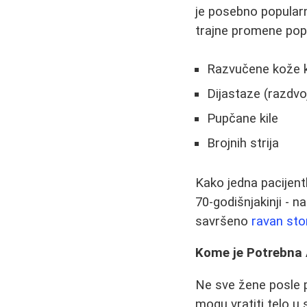
je posebno popularn
trajne promene pop
Razvučene kože ko
Dijastaze (razdvo
Pupčane kile
Brojnih strija
Kako jedna pacijentk
70-godišnjakinji - 
savršeno
ravan st
Kome je Potrebna
Ne sve žene posle p
mogu vratiti telo u