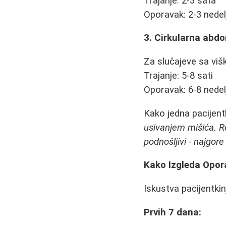
Trajanje: 2-3 sata
Oporavak: 2-3 nedel
3. Cirkularna abd
Za slučajeve sa viš
Trajanje: 5-8 sati
Oporavak: 6-8 nedel
Kako jedna pacijent
usivanjem mišića. Re
podnošljivi - najgor
Kako Izgleda Opor
Iskustva pacijentkin
Prvih 7 dana: