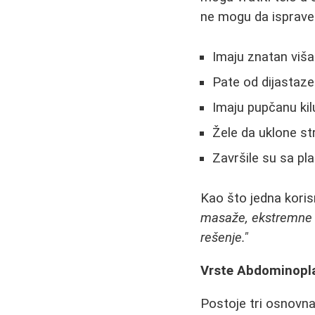
ne mogu da isprave 
Imaju znatan viša
Pate od dijastaze
Imaju pupčanu kil
Žele da uklone st
Završile su sa pla
Kao što jedna koris
masaže, ekstremne di
rešenje."
Vrste Abdominopl
Postoje tri osnovna