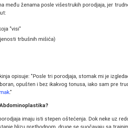
a među ženama posle višestrukih porodjaja, jer trudn
ut:
ja "visi"
jenosti trbušnih mišića)
inja opisuje: "Posle tri porodjaja, stomak mi je izgled
naboran, opušten i bez ikakvog tonusa, iako sam pre tr
omak
."
 Abdominoplastika?
orodjaja imaju isti stepen oštećenja. Dok neke uz re
 stanje blizu prethodnom, druge se suočavaju sa traj