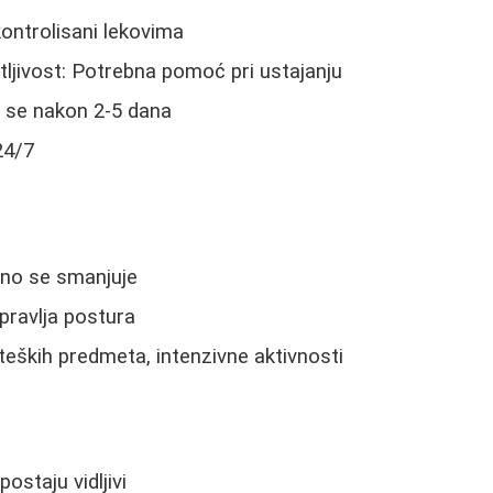
kontrolisani lekovima
ljivost: Potrebna pomoć pri ustajanju
u se nakon 2-5 dana
24/7
eno se smanjuje
pravlja postura
teških predmeta, intenzivne aktivnosti
postaju vidljivi