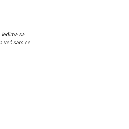
a leđima sa
na već sam se