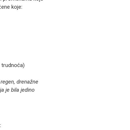
žene koje:
h trudnoća)
v, regen, drenažne
a je bila jedino
: