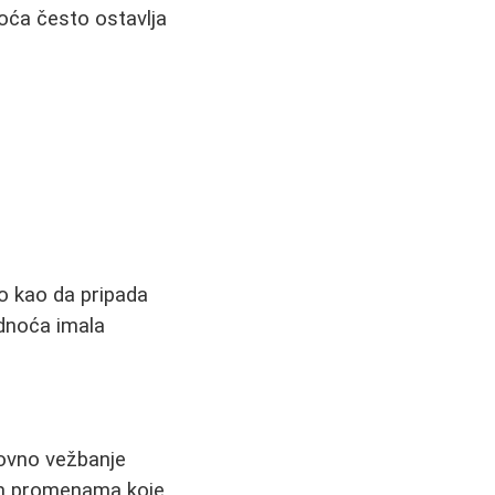
oća često ostavlja
ao kao da pripada
udnoća imala
dovno vežbanje
nim promenama koje