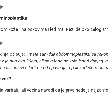
je
ominoplastika
kom kože i na bokovima i leđima. Rez ide oko celog st
ja
kinja opisuje:
"Imala sam full abdominoplastiku sa rekon
z je dug oko 20cm, ali savršeno se krije ispod donjeg veš
e su bili bolovi u leđima od spavanja u polusedećem polož
avak?
ja variraju, ali većina navodi da je prva nedelja najzahte