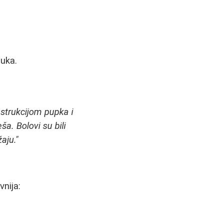
ruka.
strukcijom pupka i
a. Bolovi su bili
aju."
vnija: