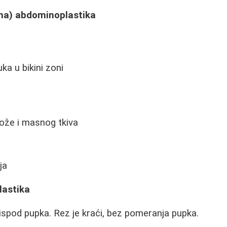
čna) abdominoplastika
ka u bikini zoni
kože i masnog tkiva
ja
lastika
ispod pupka. Rez je kraći, bez pomeranja pupka.