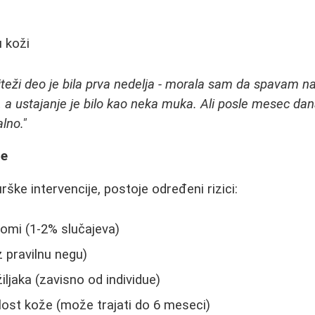
 koži
jteži deo je bila prva nedelja - morala sam da spavam n
a ustajanje je bilo kao neka muka. Ali posle mesec da
lno."
je
rške intervencije, postoje određeni rizici:
omi (1-2% slučajeva)
z pravilnu negu)
iljaka (zavisno od individue)
ost kože (može trajati do 6 meseci)