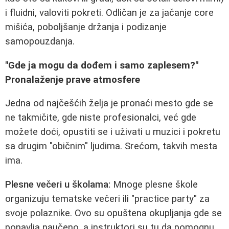
i fluidni, valoviti pokreti. Odličan je za jačanje core
mišića, poboljšanje držanja i podizanje
samopouzdanja.
"Gde ja mogu da dođem i samo zaplesem?"
Pronalaženje prave atmosfere
Jedna od najčešćih želja je pronaći mesto gde se
ne takmičite, gde niste profesionalci, već gde
možete doći, opustiti se i uživati u muzici i pokretu
sa drugim "običnim" ljudima. Srećom, takvih mesta
ima.
Plesne večeri u školama:
Mnoge plesne škole
organizuju tematske večeri ili "practice party" za
svoje polaznike. Ovo su opuštena okupljanja gde se
ponavlja naučeno, a instruktori su tu da pomognu.