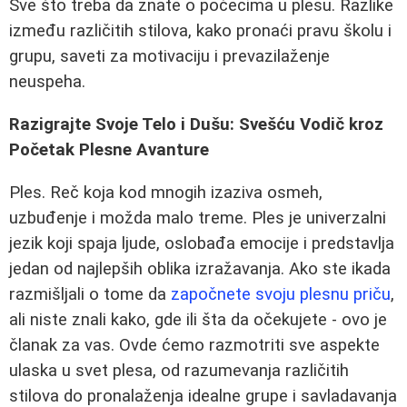
Sve što treba da znate o počecima u plesu. Razlike
između različitih stilova, kako pronaći pravu školu i
grupu, saveti za motivaciju i prevazilaženje
neuspeha.
Razigrajte Svoje Telo i Dušu: Svešću Vodič kroz
Početak Plesne Avanture
Ples. Reč koja kod mnogih izaziva osmeh,
uzbuđenje i možda malo treme. Ples je univerzalni
jezik koji spaja ljude, oslobađa emocije i predstavlja
jedan od najlepših oblika izražavanja. Ako ste ikada
razmišljali o tome da
započnete svoju plesnu priču
,
ali niste znali kako, gde ili šta da očekujete - ovo je
članak za vas. Ovde ćemo razmotriti sve aspekte
ulaska u svet plesa, od razumevanja različitih
stilova do pronalaženja idealne grupe i savladavanja