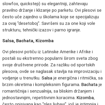
slowfox, quickstep) su elegantniji, zahtevaju
pravilno držanje i klizanje po parketu. Ovi plesovi se
često uče zajedno u školama koje se specijalizuju
za ovaj "desetoboj". Savršeni su za one koji vole
strukturu, tehnički izazov i parno igranje.
Salsa, Bachata, Kizomba
Ovi plesovi potiču iz Latinske Amerike i Afrike i
postali su ekstremno popularni širom sveta zbog
svoje društvene prirode. Za razliku od sportskih
plesova, ovde se naglasak stavlja na improvizaciju i
vodjenje u trenutku.
Salsa
je energična i ritmička, sa
brzim okretima i kompleksnim figurama.
Bachata
je
romantičnija i senzualnija, sa bliskim držanjem i
jednostavnijim, repetitivnim koracima.
Kizomba
,
često opisivana kao "ples ljubavi", još je intimnija i