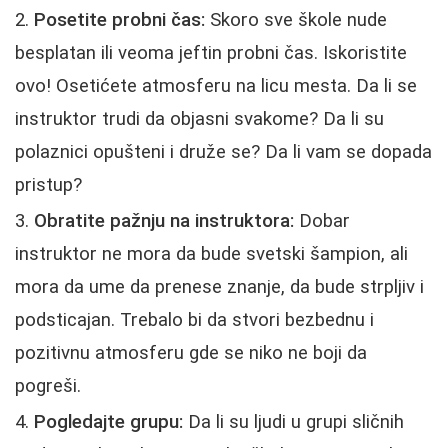
Posetite probni čas:
Skoro sve škole nude
besplatan ili veoma jeftin probni čas. Iskoristite
ovo! Osetićete atmosferu na licu mesta. Da li se
instruktor trudi da objasni svakome? Da li su
polaznici opušteni i druže se? Da li vam se dopada
pristup?
Obratite pažnju na instruktora:
Dobar
instruktor ne mora da bude svetski šampion, ali
mora da ume da prenese znanje, da bude strpljiv i
podsticajan. Trebalo bi da stvori bezbednu i
pozitivnu atmosferu gde se niko ne boji da
pogreši.
Pogledajte grupu:
Da li su ljudi u grupi sličnih