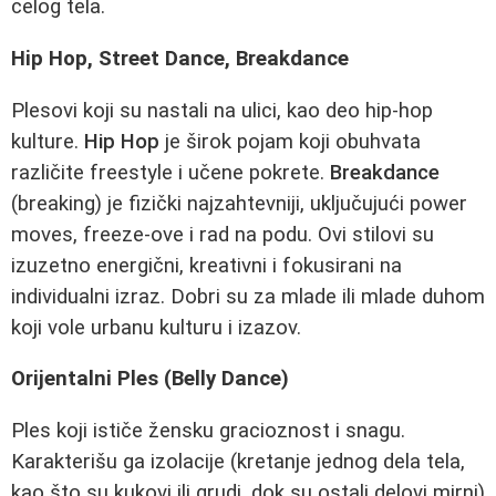
celog tela.
Hip Hop, Street Dance, Breakdance
Plesovi koji su nastali na ulici, kao deo hip-hop
kulture.
Hip Hop
je širok pojam koji obuhvata
različite freestyle i učene pokrete.
Breakdance
(breaking) je fizički najzahtevniji, uključujući power
moves, freeze-ove i rad na podu. Ovi stilovi su
izuzetno energični, kreativni i fokusirani na
individualni izraz. Dobri su za mlade ili mlade duhom
koji vole urbanu kulturu i izazov.
Orijentalni Ples (Belly Dance)
Ples koji ističe žensku gracioznost i snagu.
Karakterišu ga izolacije (kretanje jednog dela tela,
kao što su kukovi ili grudi, dok su ostali delovi mirni)