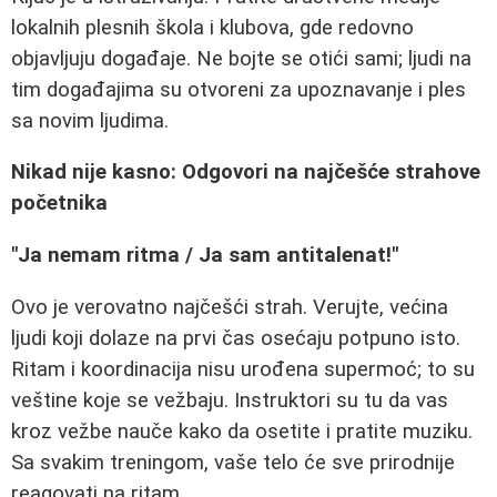
lokalnih plesnih škola i klubova, gde redovno
objavljuju događaje. Ne bojte se otići sami; ljudi na
tim događajima su otvoreni za upoznavanje i ples
sa novim ljudima.
Nikad nije kasno: Odgovori na najčešće strahove
početnika
"Ja nemam ritma / Ja sam antitalenat!"
Ovo je verovatno najčešći strah. Verujte, većina
ljudi koji dolaze na prvi čas osećaju potpuno isto.
Ritam i koordinacija nisu urođena supermoć; to su
veštine koje se vežbaju. Instruktori su tu da vas
kroz vežbe nauče kako da osetite i pratite muziku.
Sa svakim treningom, vaše telo će sve prirodnije
reagovati na ritam.