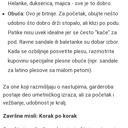
Helanke, dukserica, majica - sve je to dobro.
Obuća:
Ovo je bitnije. Za početak, obujte nešto
udobno što dobro drži stopalo, ali klizi po podu.
Patike nisu uvek idealne jer se često "kače" za
pod. Ravne sandale ili baletanke su dobar izbor.
Kada se ozbiljnije posvetite plesu, razmotrite
kupovinu specijalne plesne obuće (npr. sandale
za latino plesove sa malom petom).
Za one koji razmišljaju o nastupima, garderoba
postaje deo umetničkog izraza, ali za početak i
vežbanje, udobnost je kralj.
Završne misli: Korak po korak