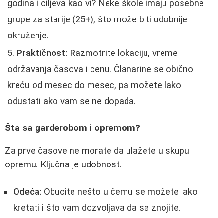
godina i ciljeva kao vi? Neke škole imaju posebne
grupe za starije (25+), što može biti udobnije
okruženje.
Praktičnost:
Razmotrite lokaciju, vreme
održavanja časova i cenu. Članarine se obično
kreću od mesec do mesec, pa možete lako
odustati ako vam se ne dopada.
Šta sa garderobom i opremom?
Za prve časove ne morate da ulažete u skupu
opremu. Ključna je udobnost.
Odeća:
Obucite nešto u čemu se možete lako
kretati i što vam dozvoljava da se znojite.