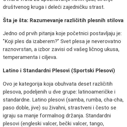
društvenog kruga i deleći zajedničku strast.
Šta je šta: Razumevanje različitih plesnih stilova
Jedno od prvih pitanja koje početnici postavljaju je:
"Koji ples da izaberem?" Svet plesa je neverovatno
raznovrstan, a izbor zavisi od vašeg ličnog ukusa,
temperamenta i ciljeva.
Latino i Standardni Plesovi (Sportski Plesovi)
Ovo je kategorija koja obuhvata deset različitih
plesova, podeljenih u dve grupe: latinoameričke i
standardne. Latino plesovi (samba, rumba, cha-cha,
paso doble, jive) su živahni, strastveni i često se
igraju sa manje formalnog držanja. Standardni
plesovi (engleski valcer, bečki valcer, tango,