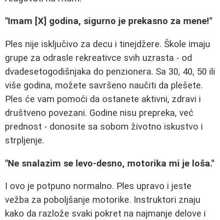
"Imam [X] godina, sigurno je prekasno za mene!"
Ples nije isključivo za decu i tinejdžere. Škole imaju
grupe za odrasle rekreativce svih uzrasta - od
dvadesetogodišnjaka do penzionera. Sa 30, 40, 50 ili
više godina, možete savršeno naučiti da plešete.
Ples će vam pomoći da ostanete aktivni, zdravi i
društveno povezani. Godine nisu prepreka, već
prednost - donosite sa sobom životno iskustvo i
strpljenje.
"Ne snalazim se levo-desno, motorika mi je loša."
I ovo je potpuno normalno. Ples upravo i jeste
vežba za poboljšanje motorike. Instruktori znaju
kako da razlože svaki pokret na najmanje delove i