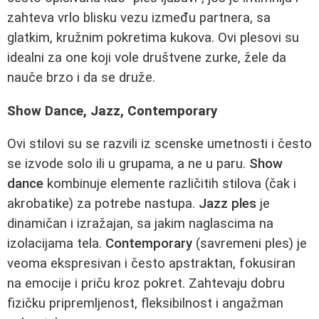
zahteva vrlo blisku vezu između partnera, sa
glatkim, kružnim pokretima kukova. Ovi plesovi su
idealni za one koji vole društvene zurke, žele da
nauče brzo i da se druže.
Show Dance, Jazz, Contemporary
Ovi stilovi su se razvili iz scenske umetnosti i često
se izvode solo ili u grupama, a ne u paru.
Show
dance
kombinuje elemente različitih stilova (čak i
akrobatike) za potrebe nastupa.
Jazz ples
je
dinamičan i izražajan, sa jakim naglascima na
izolacijama tela.
Contemporary
(savremeni ples) je
veoma ekspresivan i često apstraktan, fokusiran
na emocije i priču kroz pokret. Zahtevaju dobru
fizičku pripremljenost, fleksibilnost i angažman