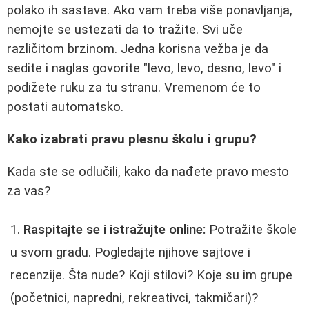
polako ih sastave. Ako vam treba više ponavljanja,
nemojte se ustezati da to tražite. Svi uče
različitom brzinom. Jedna korisna vežba je da
sedite i naglas govorite "levo, levo, desno, levo" i
podižete ruku za tu stranu. Vremenom će to
postati automatsko.
Kako izabrati pravu plesnu školu i grupu?
Kada ste se odlučili, kako da nađete pravo mesto
za vas?
Raspitajte se i istražujte online:
Potražite škole
u svom gradu. Pogledajte njihove sajtove i
recenzije. Šta nude? Koji stilovi? Koje su im grupe
(početnici, napredni, rekreativci, takmičari)?