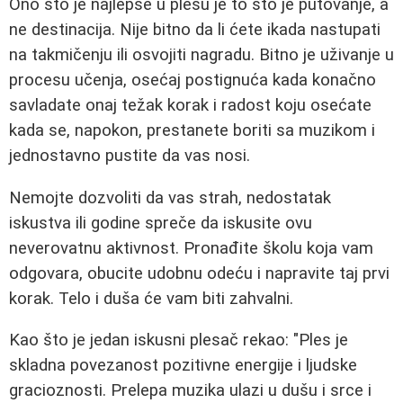
Ono što je najlepše u plesu je to što je putovanje, a
ne destinacija. Nije bitno da li ćete ikada nastupati
na takmičenju ili osvojiti nagradu. Bitno je uživanje u
procesu učenja, osećaj postignuća kada konačno
savladate onaj težak korak i radost koju osećate
kada se, napokon, prestanete boriti sa muzikom i
jednostavno pustite da vas nosi.
Nemojte dozvoliti da vas strah, nedostatak
iskustva ili godine spreče da iskusite ovu
neverovatnu aktivnost. Pronađite školu koja vam
odgovara, obucite udobnu odeću i napravite taj prvi
korak. Telo i duša će vam biti zahvalni.
Kao što je jedan iskusni plesač rekao: "Ples je
skladna povezanost pozitivne energije i ljudske
gracioznosti. Prelepa muzika ulazi u dušu i srce i