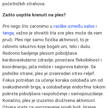
početničkih strahova.
Zašto uopšte krenuti na ples?
Pre nego što zaronimo u
razlike između salse i
tanga
, važno je shvatiti šta sve ples može da vam
pruži. Ples nije samo fizička aktivnost; to je
celovito iskustvo koje bogati um, telo i dušu.
Redovno bavljenje plesom poboljšava
kardiovaskularno zdravlje, povećava fleksibilnost i
koordinaciju, jača mišiće i sagoreva kalorije. Sa
psihičke strane, ples je izvanredan stres-reljef.
Fokus potreban za učenje koraka oslobađa um od
svakodnevnih briga, a oslobađanje endorfina tokom
pokreta poboljšava raspoloženje i samopouzdanje.
Konačno, ples je izuzetno društvena aktivnost.
Otvara vrata za upoznavanje novih ljudi, širenje