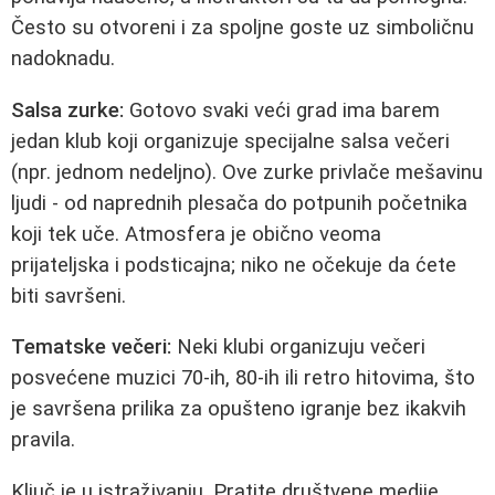
Često su otvoreni i za spoljne goste uz simboličnu
nadoknadu.
Salsa zurke:
Gotovo svaki veći grad ima barem
jedan klub koji organizuje specijalne salsa večeri
(npr. jednom nedeljno). Ove zurke privlače mešavinu
ljudi - od naprednih plesača do potpunih početnika
koji tek uče. Atmosfera je obično veoma
prijateljska i podsticajna; niko ne očekuje da ćete
biti savršeni.
Tematske večeri:
Neki klubi organizuju večeri
posvećene muzici 70-ih, 80-ih ili retro hitovima, što
je savršena prilika za opušteno igranje bez ikakvih
pravila.
Ključ je u istraživanju. Pratite društvene medije