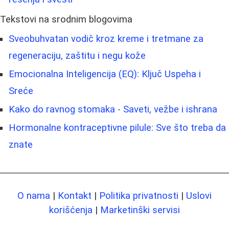
Tekstovi na srodnim blogovima
Sveobuhvatan vodič kroz kreme i tretmane za
regeneraciju, zaštitu i negu kože
Emocionalna Inteligencija (EQ): Ključ Uspeha i
Sreće
Kako do ravnog stomaka - Saveti, vežbe i ishrana
Hormonalne kontraceptivne pilule: Sve što treba da
znate
O nama
|
Kontakt
|
Politika privatnosti
|
Uslovi
korišćenja
|
Marketinški servisi