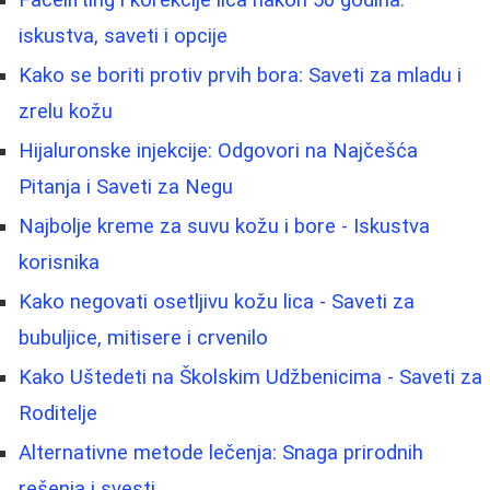
Facelifting i korekcije lica nakon 50 godina:
iskustva, saveti i opcije
Kako se boriti protiv prvih bora: Saveti za mladu i
zrelu kožu
Hijaluronske injekcije: Odgovori na Najčešća
Pitanja i Saveti za Negu
Najbolje kreme za suvu kožu i bore - Iskustva
korisnika
Kako negovati osetljivu kožu lica - Saveti za
bubuljice, mitisere i crvenilo
Kako Uštedeti na Školskim Udžbenicima - Saveti za
Roditelje
Alternativne metode lečenja: Snaga prirodnih
rešenja i svesti