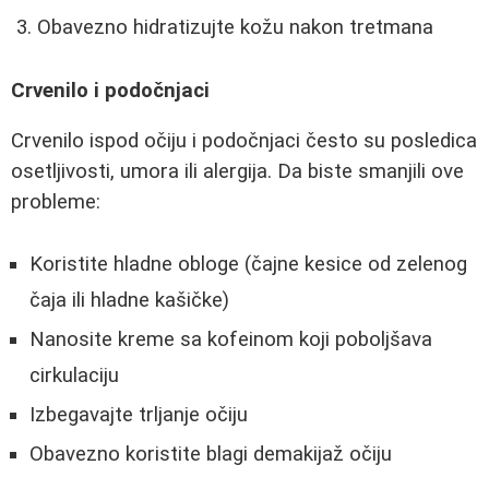
Obavezno hidratizujte kožu nakon tretmana
Crvenilo i podočnjaci
Crvenilo ispod očiju i podočnjaci često su posledica
osetljivosti, umora ili alergija. Da biste smanjili ove
probleme:
Koristite hladne obloge (čajne kesice od zelenog
čaja ili hladne kašičke)
Nanosite kreme sa kofeinom koji poboljšava
cirkulaciju
Izbegavajte trljanje očiju
Obavezno koristite blagi demakijaž očiju