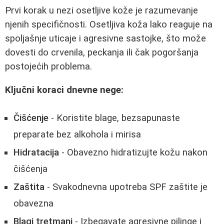
Prvi korak u nezi osetljive kože je razumevanje
njenih specifičnosti. Osetljiva koža lako reaguje na
spoljašnje uticaje i agresivne sastojke, što može
dovesti do crvenila, peckanja ili čak pogoršanja
postojećih problema.
Ključni koraci dnevne nege:
Čišćenje
- Koristite blage, bezsapunaste
preparate bez alkohola i mirisa
Hidratacija
- Obavezno hidratizujte kožu nakon
čišćenja
Zaštita
- Svakodnevna upotreba SPF zaštite je
obavezna
Blagi tretmani
- Izbegavate agresivne pilinge i