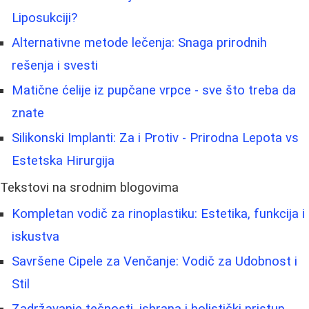
Liposukciji?
Alternativne metode lečenja: Snaga prirodnih
rešenja i svesti
Matične ćelije iz pupčane vrpce - sve što treba da
znate
Silikonski Implanti: Za i Protiv - Prirodna Lepota vs
Estetska Hirurgija
Tekstovi na srodnim blogovima
Kompletan vodič za rinoplastiku: Estetika, funkcija i
iskustva
Savršene Cipele za Venčanje: Vodič za Udobnost i
Stil
Zadržavanje tečnosti, ishrana i holistički pristup