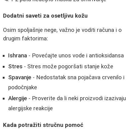
Dodatni saveti za osetljivu kožu
Osim spoljašnje nege, važno je voditi računa i o
drugim faktorima:
Ishrana
- Povećajte unos vode i antioksidansa
Stres
- Stres može pogoršati stanje kože
Spavanje
- Nedostatak sna pojačava crvenilo i
podočnjake
Alergije
- Proverite da li neki proizvodi izazivaju
alergijske reakcije
Kada potražiti stručnu pomoć