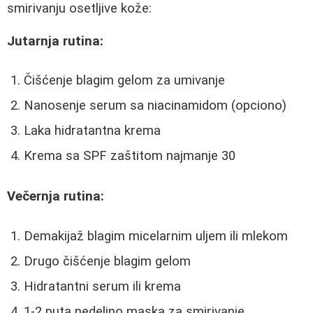
smirivanju osetljive kože:
Jutarnja rutina:
Čišćenje blagim gelom za umivanje
Nanosenje serum sa niacinamidom (opciono)
Laka hidratantna krema
Krema sa SPF zaštitom najmanje 30
Večernja rutina:
Demakijaž blagim micelarnim uljem ili mlekom
Drugo čišćenje blagim gelom
Hidratantni serum ili krema
1-2 puta nedeljno maska za smirivanje