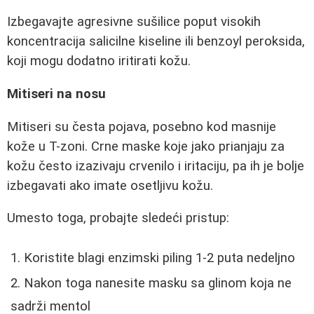
Izbegavajte agresivne sušilice poput visokih
koncentracija salicilne kiseline ili benzoyl peroksida,
koji mogu dodatno iritirati kožu.
Mitiseri na nosu
Mitiseri su česta pojava, posebno kod masnije
kože u T-zoni. Crne maske koje jako prianjaju za
kožu često izazivaju crvenilo i iritaciju, pa ih je bolje
izbegavati ako imate osetljivu kožu.
Umesto toga, probajte sledeći pristup:
Koristite blagi enzimski piling 1-2 puta nedeljno
Nakon toga nanesite masku sa glinom koja ne
sadrži mentol