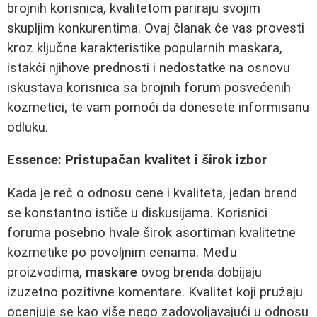
brojnih korisnica, kvalitetom pariraju svojim
skupljim konkurentima. Ovaj članak će vas provesti
kroz ključne karakteristike popularnih maskara,
istakći njihove prednosti i nedostatke na osnovu
iskustava korisnica sa brojnih forum posvećenih
kozmetici, te vam pomoći da donesete informisanu
odluku.
Essence: Pristupačan kvalitet i širok izbor
Kada je reč o odnosu cene i kvaliteta, jedan brend
se konstantno ističe u diskusijama. Korisnici
foruma posebno hvale širok asortiman kvalitetne
kozmetike po povoljnim cenama. Među
proizvodima,
maskare
ovog brenda dobijaju
izuzetno pozitivne komentare. Kvalitet koji pružaju
ocenjuje se kao više nego zadovoljavajući u odnosu