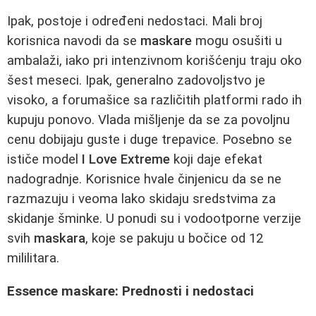
Ipak, postoje i određeni nedostaci. Mali broj
korisnica navodi da se
maskare
mogu osušiti u
ambalaži, iako pri intenzivnom korišćenju traju oko
šest meseci. Ipak, generalno zadovoljstvo je
visoko, a forumašice sa različitih platformi rado ih
kupuju ponovo. Vlada mišljenje da se za povoljnu
cenu dobijaju guste i duge trepavice. Posebno se
ističe model
I Love Extreme
koji daje efekat
nadogradnje. Korisnice hvale činjenicu da se ne
razmazuju i veoma lako skidaju sredstvima za
skidanje šminke. U ponudi su i vodootporne verzije
svih
maskara
, koje se pakuju u bočice od 12
mililitara.
Essence maskare: Prednosti i nedostaci