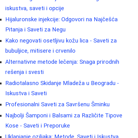
iskustva, saveti i opcije
Hijaluronske injekcije: Odgovori na Najčešća
Pitanja i Saveti za Negu
Kako negovati osetljivu kožu lica - Saveti za
bubuljice, mitisere i crvenilo
Alternativne metode lečenja: Snaga prirodnih
rešenja i svesti
Radiotalasno Skidanje Mladeža u Beogradu -
Iskustva i Saveti
Profesionalni Saveti za Savršenu Šminku
Najbolji Šamponi i Balsami za Različite Tipove
Kose - Saveti i Preporuke
Uklanjanje oziljaka: Metode, Saveti i Iskustva