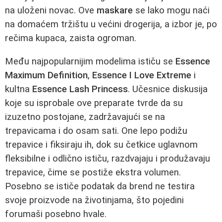
na uloženi novac. Ove
maskare
se lako mogu naći
na domaćem tržištu u većini drogerija, a izbor je, po
rečima kupaca, zaista ogroman.
Među najpopularnijim modelima ističu se
Essence
Maximum Definition
,
Essence I Love Extreme
i
kultna
Essence Lash Princess
. Učesnice diskusija
koje su isprobale ove preparate tvrde da su
izuzetno postojane, zadržavajući se na
trepavicama i do osam sati. One lepo podižu
trepavice i fiksiraju ih, dok su četkice uglavnom
fleksibilne i odlično ističu, razdvajaju i produžavaju
trepavice, čime se postiže ekstra volumen.
Posebno se ističe podatak da brend ne testira
svoje proizvode na životinjama, što pojedini
forumaši posebno hvale.