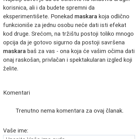
korisnica, ali i da budete spremni da
eksperimentišete. Ponekad
maskara
koja odlično
funkcioniše za jednu osobu neće dati isti efekat
kod druge. Srećom, na tržištu postoji toliko mnogo
opcija da je gotovo sigurno da postoji savršena
maskara
baš za vas - ona koja će vašim očima dati
onaj raskošan, privlačan i spektakularan izgled koji
želite.
Komentari
Trenutno nema komentara za ovaj članak.
Vaše ime: