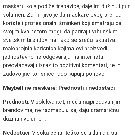
maskaru koja podiže trepavice, daje im dužinu i pun
volumen. Zanimljivo je da
maskare
ovog brenda
koriste i profesionalni šminkeri koji smatraju da
svojim kvalitetom mogu da pariraju vrhunskim
svetskim brendovima. Iako se sreću iskustva
malobrojnih korisnica kojima ovi proizvodi
jednostavno ne odgovaraju, na internetu
preovladavaju izrazito pozitivni komentari, te ih
zadovoljne korisnice rado kupuju ponovo.
Maybelline maskare: Prednosti i nedostaci
Prednosti:
Visok kvalitet, među najprodavanijim
brendovima, ne razmazuju se, daju dramatičnu
dužinu i volumen.
Nedostaci:
Visoka cena, teško se uklanjaju sa