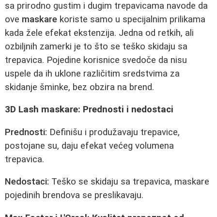
sa prirodno gustim i dugim trepavicama navode da
ove
maskare
koriste samo u specijalnim prilikama
kada žele efekat ekstenzija. Jedna od retkih, ali
ozbiljnih zamerki je to što se teško skidaju sa
trepavica. Pojedine korisnice svedoče da nisu
uspele da ih uklone različitim sredstvima za
skidanje šminke, bez obzira na brend.
3D Lash maskare: Prednosti i nedostaci
Prednosti:
Definišu i produžavaju trepavice,
postojane su, daju efekat većeg volumena
trepavica.
Nedostaci:
Teško se skidaju sa trepavica, maskare
pojedinih brendova se preslikavaju.