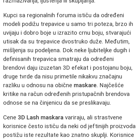
razmazivanja, ljuštenja ili skupljanja.
Kupci sa regionalnih foruma ističu da određeni
modeli podižu trepavice u samo tri poteza, brzo ih
uvijaju i dobro boje u izrazito crnu boju, stvarajući
utisak da su trepavice dvostruko duže. Međutim,
mišljenja su podeljena. Dok neke ljubiteljke dugih i
definisanih trepavica smatraju da određeni
brendovi daju izuzetan 3D efekat i postojanu boju,
druge tvrde da nisu primetile nikakvu značajnu
razliku u odnosu na obične
maskare
. Najčešće
kritike na račun određenih pristupačnih brendova
odnose se na činjenicu da se preslikavaju.
Cene
3D Lash maskara
variraju, ali strastvene
korisnice često ističu da neki od jeftinijih proizvoda
postižu iste rezultate kao znatno skuplji. Korisnice