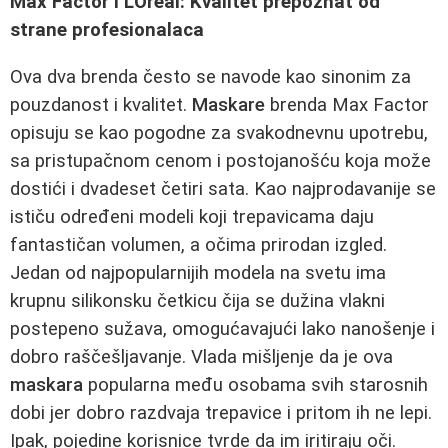
Max Factor i L'Oreal: Kvalitet prepoznat od
strane profesionalaca
Ova dva brenda često se navode kao sinonim za
pouzdanost i kvalitet.
Maskare
brenda Max Factor
opisuju se kao pogodne za svakodnevnu upotrebu,
sa pristupačnom cenom i postojanošću koja može
dostići i dvadeset četiri sata. Kao najprodavanije se
ističu određeni modeli koji trepavicama daju
fantastičan volumen, a očima prirodan izgled.
Jedan od najpopularnijih modela na svetu ima
krupnu silikonsku četkicu čija se dužina vlakni
postepeno sužava, omogućavajući lako nanošenje i
dobro raščešljavanje. Vlada mišljenje da je ova
maskara
popularna među osobama svih starosnih
dobi jer dobro razdvaja trepavice i pritom ih ne lepi.
Ipak, pojedine korisnice tvrde da im iritiraju oči.