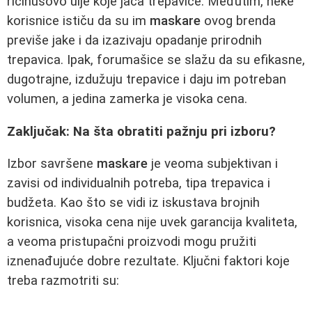
ricinusovo ulje koje jača trepavice. Međutim, neke
korisnice ističu da su im
maskare
ovog brenda
previše jake i da izazivaju opadanje prirodnih
trepavica. Ipak, forumašice se slažu da su efikasne,
dugotrajne, izdužuju trepavice i daju im potreban
volumen, a jedina zamerka je visoka cena.
Zaključak: Na šta obratiti pažnju pri izboru?
Izbor savršene
maskare
je veoma subjektivan i
zavisi od individualnih potreba, tipa trepavica i
budžeta. Kao što se vidi iz iskustava brojnih
korisnica, visoka cena nije uvek garancija kvaliteta,
a veoma pristupačni proizvodi mogu pružiti
iznenađujuće dobre rezultate. Ključni faktori koje
treba razmotriti su: