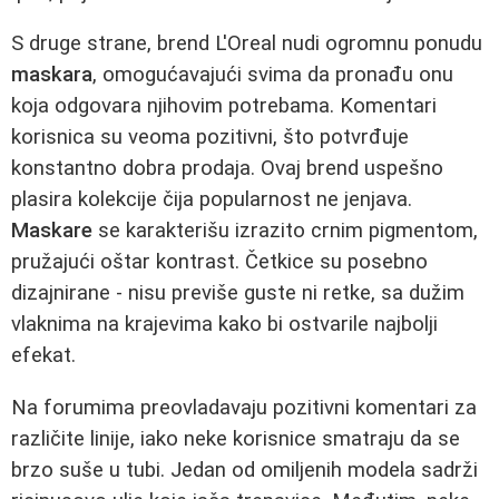
S druge strane, brend L'Oreal nudi ogromnu ponudu
maskara
, omogućavajući svima da pronađu onu
koja odgovara njihovim potrebama. Komentari
korisnica su veoma pozitivni, što potvrđuje
konstantno dobra prodaja. Ovaj brend uspešno
plasira kolekcije čija popularnost ne jenjava.
Maskare
se karakterišu izrazito crnim pigmentom,
pružajući oštar kontrast. Četkice su posebno
dizajnirane - nisu previše guste ni retke, sa dužim
vlaknima na krajevima kako bi ostvarile najbolji
efekat.
Na forumima preovladavaju pozitivni komentari za
različite linije, iako neke korisnice smatraju da se
brzo suše u tubi. Jedan od omiljenih modela sadrži