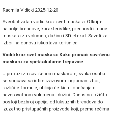
Radmila Vidicki
2025-12-20
Sveobuhvatan vodič kroz svet maskara. Otkrijte
najbolje brendove, karakteristike, prednosti i mane
maskara za volumen, dužinu i 3D efekat. Saveti za
izbor na osnovu iskustava korisnica.
Vodič kroz svet maskara: Kako pronaći savršenu
maskaru za spektakularne trepavice
U potrazi za savršenom maskarom, svaka osoba
se suočava sa istim izazovom: ogroman izbor,
različite formule, obličja četkica i obećanja o
neverovatnom volumenu i dužini. Danas na tržištu
postoji bezbroj opcija, od luksuznih brendova do
izuzetno pristupačnih proizvoda koji, prema rečima