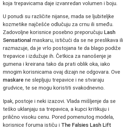
koja trepavicama daje izvanredan volumen i boju.
U ponudi su različite nijanse, mada se ljubiteljke
kozmetike najčešće odlučuju za crnu ili smeđu.
Zadovoljne korisnice posebno preporučuju
Lash
Sensational
maskaru, ističući da se ne preslikava ili
razmazuje, da je vrlo postojana te da blago podiže
trepavice i izdužuje ih. Četkica za nanošenje je
gumena i kreirana tako da prati oblik oka, iako
mnogim korisnicama ovaj dizajn ne odgovara. Ove
maskare
ne slepljuju trepavice i ne stvaraju
grudvice, te se mogu koristiti svakodnevno.
Ipak, postoje i neki izazovi. Vlada mišljenje da se
teško uklanjaju sa trepavica, a kupci kritikuju i
prilično visoku cenu. Pored pomenutog modela,
korisnice foruma ističu i
The Falsies Lash Lift