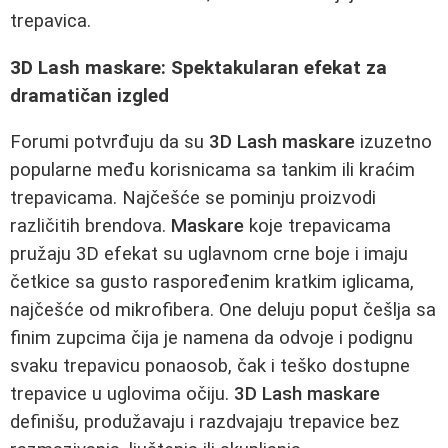
trepavica.
3D Lash maskare: Spektakularan efekat za
dramatičan izgled
Forumi potvrđuju da su
3D Lash maskare
izuzetno
popularne među korisnicama sa tankim ili kraćim
trepavicama. Najčešće se pominju proizvodi
različitih brendova.
Maskare
koje trepavicama
pružaju 3D efekat su uglavnom crne boje i imaju
četkice sa gusto raspoređenim kratkim iglicama,
najčešće od mikrofibera. One deluju poput češlja sa
finim zupcima čija je namena da odvoje i podignu
svaku trepavicu ponaosob, čak i teško dostupne
trepavice u uglovima očiju.
3D Lash maskare
definišu, produžavaju i razdvajaju trepavice bez