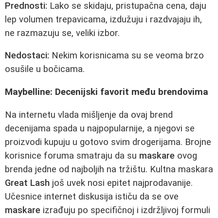
Prednosti:
Lako se skidaju, pristupačna cena, daju
lep volumen trepavicama, izdužuju i razdvajaju ih,
ne razmazuju se, veliki izbor.
Nedostaci:
Nekim korisnicama su se veoma brzo
osušile u bočicama.
Maybelline: Decenijski favorit među brendovima
Na internetu vlada mišljenje da ovaj brend
decenijama spada u najpopularnije, a njegovi se
proizvodi kupuju u gotovo svim drogerijama. Brojne
korisnice foruma smatraju da su
maskare
ovog
brenda jedne od najboljih na tržištu. Kultna maskara
Great Lash
još uvek nosi epitet najprodavanije.
Učesnice internet diskusija ističu da se ove
maskare
izrađuju po specifičnoj i izdržljivoj formuli