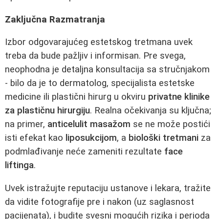
Zaključna Razmatranja
Izbor odgovarajućeg estetskog tretmana uvek
treba da bude pažljiv i informisan. Pre svega,
neophodna je detaljna konsultacija sa stručnjakom
- bilo da je to dermatolog, specijalista estetske
medicine ili plastični hirurg u okviru
privatne klinike
za plastičnu hirurgiju
. Realna očekivanja su ključna;
na primer,
anticelulit masažom
se ne može postići
isti efekat kao
liposukcijom
, a
biološki tretmani
za
podmlađivanje neće zameniti rezultate
face
liftinga
.
Uvek istražujte reputaciju ustanove i lekara, tražite
da vidite fotografije pre i nakon (uz saglasnost
pacijenata), i budite svesni mogućih rizika i perioda