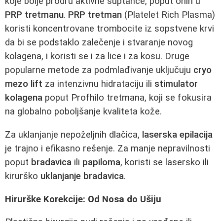
koje bolje prodru aktivne suptance, poput onih u
PRP tretmanu
.
PRP tretman
(Platelet Rich Plasma)
koristi koncentrovane trombocite iz sopstvene krvi
da bi se podstaklo zalečenje i stvaranje novog
kolagena, i koristi se i za lice i za kosu. Druge
popularne metode za podmlađivanje uključuju
cryo
mezo lift
za intenzivnu hidrataciju ili
stimulator
kolagena
poput Profhilo tretmana, koji se fokusira
na globalno poboljšanje kvaliteta kože.
Za uklanjanje nepoželjnih dlačica,
laserska epilacija
je trajno i efikasno rešenje. Za manje nepravilnosti
poput
bradavica
ili
papiloma
, koristi se lasersko ili
kirurško
uklanjanje bradavica
.
Hirurške Korekcije: Od Nosa do Ušiju