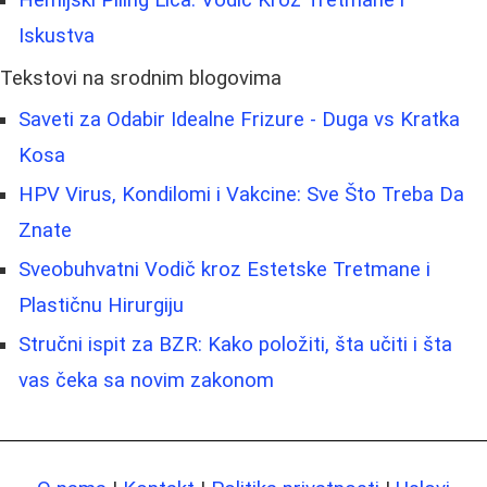
Iskustva
Tekstovi na srodnim blogovima
Saveti za Odabir Idealne Frizure - Duga vs Kratka
Kosa
HPV Virus, Kondilomi i Vakcine: Sve Što Treba Da
Znate
Sveobuhvatni Vodič kroz Estetske Tretmane i
Plastičnu Hirurgiju
Stručni ispit za BZR: Kako položiti, šta učiti i šta
vas čeka sa novim zakonom