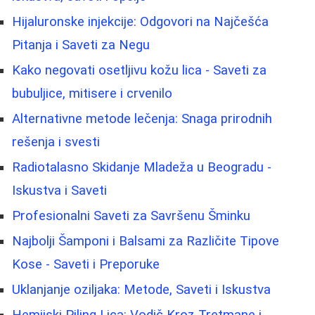
Hijaluronske injekcije: Odgovori na Najčešća
Pitanja i Saveti za Negu
Kako negovati osetljivu kožu lica - Saveti za
bubuljice, mitisere i crvenilo
Alternativne metode lečenja: Snaga prirodnih
rešenja i svesti
Radiotalasno Skidanje Mladeža u Beogradu -
Iskustva i Saveti
Profesionalni Saveti za Savršenu Šminku
Najbolji Šamponi i Balsami za Različite Tipove
Kose - Saveti i Preporuke
Uklanjanje oziljaka: Metode, Saveti i Iskustva
Hemijski Piling Lica: Vodič Kroz Tretmane i