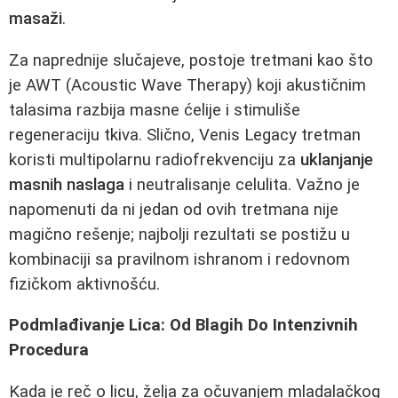
masaži
.
Za naprednije slučajeve, postoje tretmani kao što
je AWT (Acoustic Wave Therapy) koji akustičnim
talasima razbija masne ćelije i stimuliše
regeneraciju tkiva. Slično, Venis Legacy tretman
koristi multipolarnu radiofrekvenciju za
uklanjanje
masnih naslaga
i neutralisanje celulita. Važno je
napomenuti da ni jedan od ovih tretmana nije
magično rešenje; najbolji rezultati se postižu u
kombinaciji sa pravilnom ishranom i redovnom
fizičkom aktivnošću.
Podmlađivanje Lica: Od Blagih Do Intenzivnih
Procedura
Kada je reč o licu, želja za očuvanjem mladalačkog