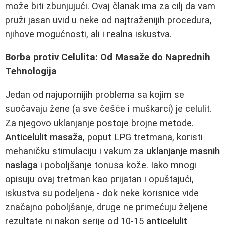
može biti zbunjujući. Ovaj članak ima za cilj da vam
pruži jasan uvid u neke od najtraženijih procedura,
njihove mogućnosti, ali i realna iskustva.
Borba protiv Celulita: Od Masaže do Naprednih
Tehnologija
Jedan od najupornijih problema sa kojim se
suočavaju žene (a sve češće i muškarci) je celulit.
Za njegovo uklanjanje postoje brojne metode.
Anticelulit masaža
, poput LPG tretmana, koristi
mehaničku stimulaciju i vakum za
uklanjanje masnih
naslaga
i poboljšanje tonusa kože. Iako mnogi
opisuju ovaj tretman kao prijatan i opuštajući,
iskustva su podeljena - dok neke korisnice vide
značajno poboljšanje, druge ne primećuju željene
rezultate ni nakon serije od 10-15
anticelulit