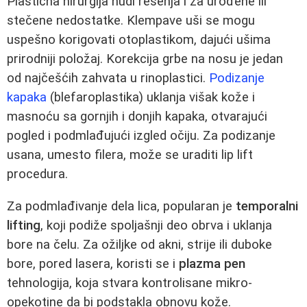
Plastična hirurgija nudi rešenja i za urođene ili
stečene nedostatke. Klempave uši se mogu
uspešno korigovati otoplastikom, dajući ušima
prirodniji položaj. Korekcija grbe na nosu je jedan
od najčešćih zahvata u rinoplastici.
Podizanje
kapaka
(blefaroplastika) uklanja višak kože i
masnoću sa gornjih i donjih kapaka, otvarajući
pogled i podmlađujući izgled očiju. Za podizanje
usana, umesto filera, može se uraditi lip lift
procedura.
Za podmlađivanje dela lica, popularan je
temporalni
lifting
, koji podiže spoljašnji deo obrva i uklanja
bore na čelu. Za ožiljke od akni, strije ili duboke
bore, pored lasera, koristi se i
plazma pen
tehnologija, koja stvara kontrolisane mikro-
opekotine da bi podstakla obnovu kože.