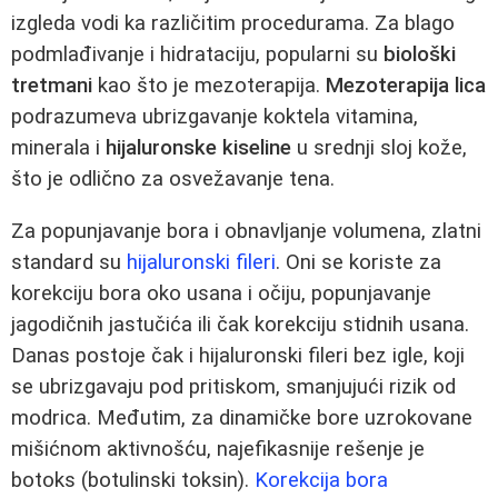
izgleda vodi ka različitim procedurama. Za blago
podmlađivanje i hidrataciju, popularni su
biološki
tretmani
kao što je mezoterapija.
Mezoterapija lica
podrazumeva ubrizgavanje koktela vitamina,
minerala i
hijaluronske kiseline
u srednji sloj kože,
što je odlično za osvežavanje tena.
Za popunjavanje bora i obnavljanje volumena, zlatni
standard su
hijaluronski fileri
. Oni se koriste za
korekciju bora oko usana i očiju, popunjavanje
jagodičnih jastučića ili čak korekciju stidnih usana.
Danas postoje čak i hijaluronski fileri bez igle, koji
se ubrizgavaju pod pritiskom, smanjujući rizik od
modrica. Međutim, za dinamičke bore uzrokovane
mišićnom aktivnošću, najefikasnije rešenje je
botoks (botulinski toksin).
Korekcija bora