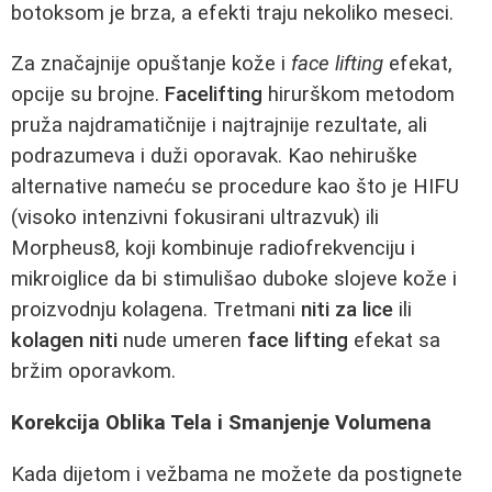
botoksom je brza, a efekti traju nekoliko meseci.
Za značajnije opuštanje kože i
face lifting
efekat,
opcije su brojne.
Facelifting
hirurškom metodom
pruža najdramatičnije i najtrajnije rezultate, ali
podrazumeva i duži oporavak. Kao nehiruške
alternative nameću se procedure kao što je HIFU
(visoko intenzivni fokusirani ultrazvuk) ili
Morpheus8, koji kombinuje radiofrekvenciju i
mikroiglice da bi stimulišao duboke slojeve kože i
proizvodnju kolagena. Tretmani
niti za lice
ili
kolagen niti
nude umeren
face lifting
efekat sa
bržim oporavkom.
Korekcija Oblika Tela i Smanjenje Volumena
Kada dijetom i vežbama ne možete da postignete