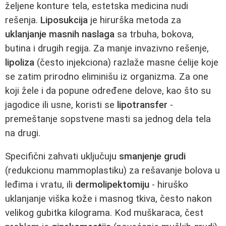
željene konture tela, estetska medicina nudi
rešenja.
Liposukcija
je hirurška metoda za
uklanjanje masnih naslaga
sa trbuha, bokova,
butina i drugih regija. Za manje invazivno rešenje,
lipoliza
(često injekciona) razlaže masne ćelije koje
se zatim prirodno eliminišu iz organizma. Za one
koji žele i da popune određene delove, kao što su
jagodice ili usne, koristi se
lipotransfer
-
premeštanje sopstvene masti sa jednog dela tela
na drugi.
Specifični zahvati uključuju
smanjenje grudi
(redukcionu mammoplastiku) za rešavanje bolova u
leđima i vratu, ili
dermolipektomiju
- hiruško
uklanjanje viška kože i masnog tkiva, često nakon
velikog gubitka kilograma. Kod muškaraca, čest