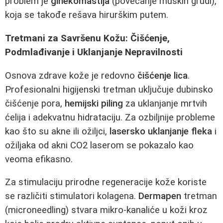
problem je
ginekomastija
(povećanje muških grudi),
koja se takođe rešava hirurškim putem.
Tretmani za Savršenu Kožu: Čišćenje,
Podmlađivanje i Uklanjanje Nepravilnosti
Osnova zdrave kože je redovno
čišćenje lica
.
Profesionalni higijenski tretman uključuje dubinsko
čišćenje pora,
hemijski piling
za uklanjanje mrtvih
ćelija i adekvatnu hidrataciju. Za ozbiljnije probleme
kao što su akne ili ožiljci,
lasersko uklanjanje fleka
i
ožiljaka od akni CO2 laserom se pokazalo kao
veoma efikasno.
Za stimulaciju prirodne regeneracije kože koriste
se različiti stimulatori kolagena.
Dermapen
tretman
(microneedling) stvara mikro-kanaliće u koži kroz