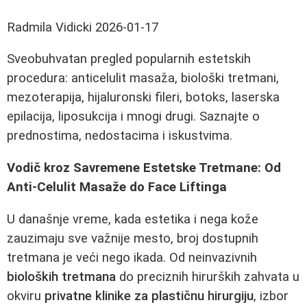
Radmila Vidicki
2026-01-17
Sveobuhvatan pregled popularnih estetskih
procedura: anticelulit masaža, biološki tretmani,
mezoterapija, hijaluronski fileri, botoks, laserska
epilacija, liposukcija i mnogi drugi. Saznajte o
prednostima, nedostacima i iskustvima.
Vodič kroz Savremene Estetske Tretmane: Od
Anti-Celulit Masaže do Face Liftinga
U današnje vreme, kada estetika i nega kože
zauzimaju sve važnije mesto, broj dostupnih
tretmana je veći nego ikada. Od neinvazivnih
bioloških tretmana
do preciznih hirurških zahvata u
okviru
privatne klinike za plastičnu hirurgiju
, izbor