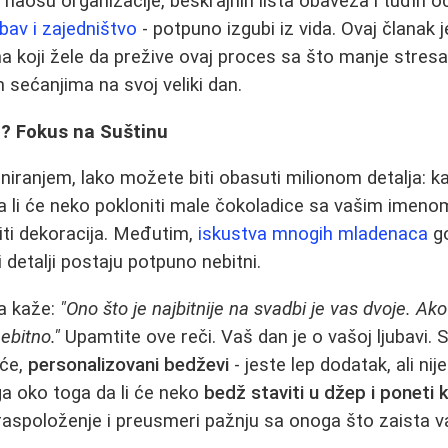
haosu organizacije, beskrajnih lista obaveza i tuđih oč
ubav i zajedništvo
- potpuno izgubi iz vida. Ovaj članak
koji žele da prežive ovaj proces sa što manje stresa 
 sećanjima na svoj veliki dan.
o? Fokus na Suštinu
niranjem, lako možete biti obasuti milionom detalja: ka
a li će neko pokloniti male čokoladice sa vašim imenom,
iti dekoracija. Međutim,
iskustva mnogih mladenaca
go
ti detalji postaju potpuno nebitni.
a kaže:
"Ono što je najbitnije na svadbi je vas dvoje. Ak
nebitno."
Upamtite ove reči. Vaš dan je o vašoj ljubavi. S
eće,
personalizovani bedževi
- jeste lep dodatak, ali ni
iga oko toga da li će neko
bedž staviti u džep i poneti 
 raspoloženje i preusmeri pažnju sa onoga što zaista va