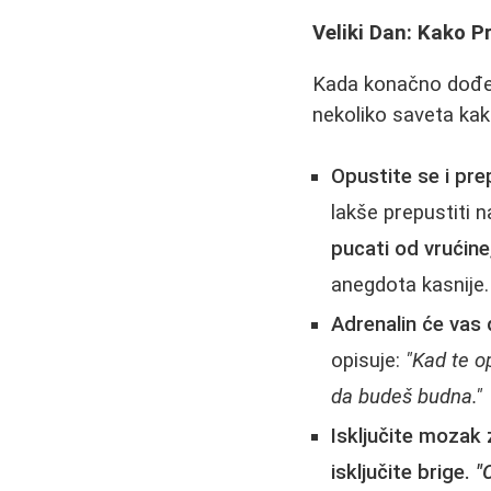
Veliki Dan: Kako Pr
Kada konačno dođe d
nekoliko saveta kako
Opustite se i pr
lakše prepustiti 
pucati od vrućine
anegdota kasnije.
Adrenalin će vas
opisuje:
"Kad te op
da budeš budna."
Isključite mozak
isključite brige.
"