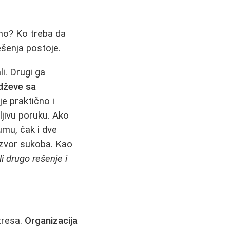
dno? Ko treba da
ešenja postoje.
i. Drugi ga
dževe sa
e praktično i
ljivu poruku. Ako
kumu, čak i dve
izvor sukoba. Kao
i drugo rešenje i
tresa.
Organizacija