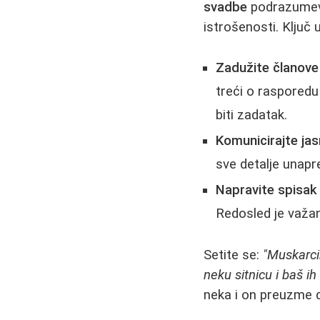
svadbe
podrazumeva
istrošenosti. Ključ
Zadužite članove 
treći o raspored
biti zadatak.
Komunicirajte ja
sve detalje unapre
Napravite spisak 
Redosled je važan
Setite se:
"Muskarcim
neku sitnicu i baš i
neka i on preuzme 