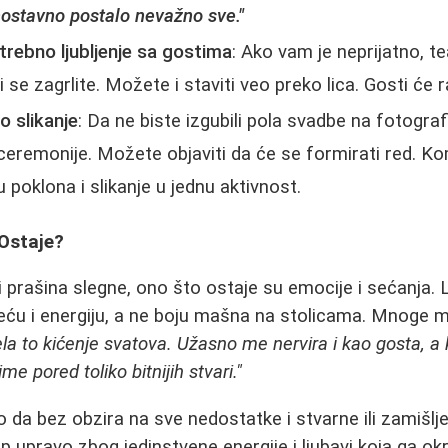
ostavno postalo nevažno sve."
trebno ljubljenje sa gostima
: Ako vam je neprijatno, te
i se zagrlite. Možete i staviti veo preko lica. Gosti će 
o slikanje
: Da ne biste izgubili pola svadbe na fotograf
eremonije. Možete objaviti da će se formirati red. Ko
u poklona i slikanje u jednu aktivnost.
Ostaje?
 prašina slegne, ono što ostaje su emocije i sećanja. L
eću i energiju, a ne boju mašna na stolicama. Mnoge m
ela to kićenje svatova. Užasno me nervira i kao gosta, 
e pored toliko bitnijih stvari."
o da bez obzira na sve nedostatke i stvarne ili zamišlj
p upravo zbog jedinstvene energije i ljubavi koja ga ok