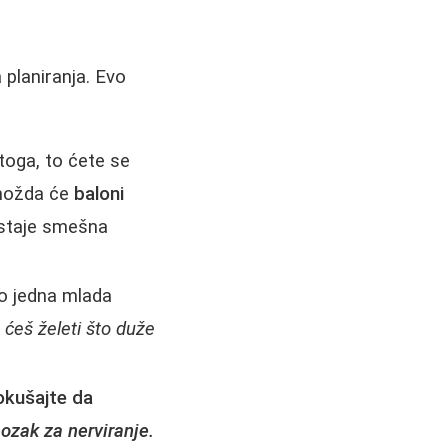
planiranja. Evo
toga, to ćete se
 možda će
baloni
ostaje smešna
ko jedna mlada
n ćeš želeti što duže
okušajte da
ozak za nerviranje.