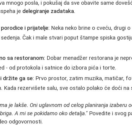
 mnogo posla, i pokušaj da sve obavite same doveš
 uspeha je
delegiranje zadataka
.
porodice i prijatelje
: Neka neko brine o cveću, drugi 
u sedenja. Čak i male stvari poput štampe spiska gost
sno sa restoranom
: Dobar menadžer restorana je nepro
d - od protokola i satnice do izbora pića i torte.
i držite ga se
: Prvo prostor, zatim muzika, matičar, fot
. Kada rezervišete salu, sve ostalo polako će doći na
a je lakše. Oni uglavnom od celog planiranja izaberu ode
h briga. A mi se pokidamo oko detalja."
Povedite i svog p
deo odgovornosti.