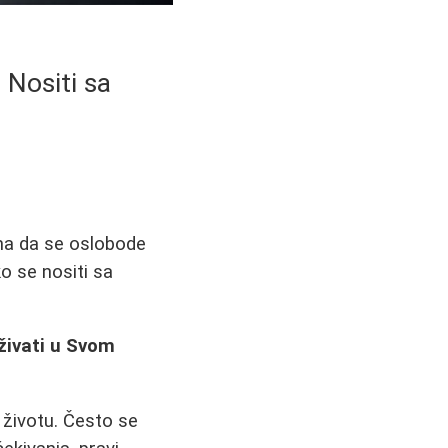
 Nositi sa
ma da se oslobode
ko se nositi sa
živati u Svom
u životu. Često se