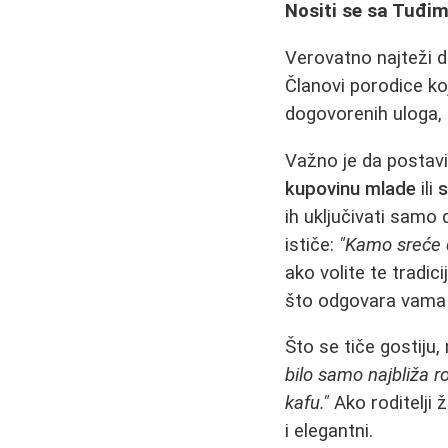
Nositi se sa Tuđi
Verovatno najteži de
Članovi porodice koji
dogovorenih uloga, 
Važno je da postavi
kupovinu mlade
ili
s
ih uključivati samo 
ističe:
"Kamo sreće d
ako volite te tradi
što odgovara vama 
Što se tiče gostiju,
bilo samo najbliža r
kafu."
Ako roditelji ž
i elegantni.