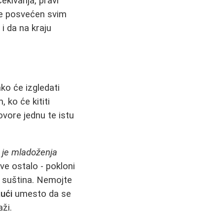
ekivanja, pravi
 je posvećen svim
i da na kraju
ko će izgledati
 ko će kititi
vore jednu te istu
o je mladoženja
ve ostalo - pokloni
je suština. Nemojte
kući
umesto da se
ži.