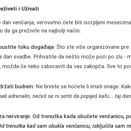
eživeti i Uživati
an venčanja, verovatno ćete biti iscrpljeni mesecima 
 da ga preživite na najbolji način:
epustite toku događaja
: Što ste više organizovane pre 
na dan svadbe. Prihvatite da nešto može poći po zlu -
, možda će neko zaboraviti da vas zakopča. Sve to p
 držati budnim
: Ne brinite se hoćete li imati snage. Ka
ali adrenalin, nećeš se ni setiti da popiješ kafu... taj da
 za nerviranje: Od trenutka kada obučete venčanicu, p
Od trenutka kad sam obukla venčanicu, isključila sam m