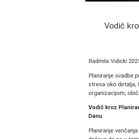
Vodič kro
Radmila Vidicki
202
Planiranje svadbe 
stresa oko detalja, 
organizacijom, obič
Vodič kroz Planira
Danu
Planiranje venčanja j