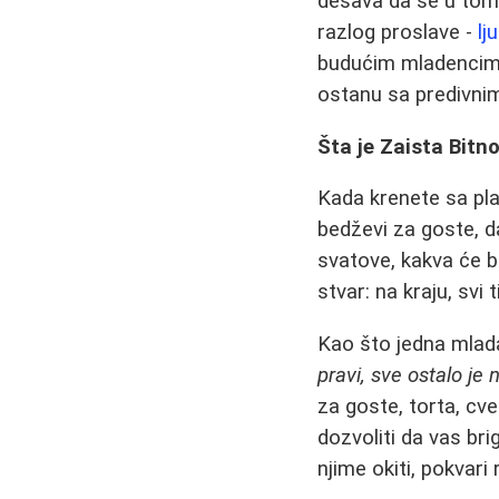
dešava da se u tom 
razlog proslave -
lj
budućim mladencima 
ostanu sa predivnim
Šta je Zaista Bitn
Kada krenete sa pla
bedževi za goste, d
svatove, kakva će b
stvar: na kraju, svi 
Kao što jedna mlad
pravi, sve ostalo je 
za goste, torta, cv
dozvoliti da vas br
njime okiti, pokvari