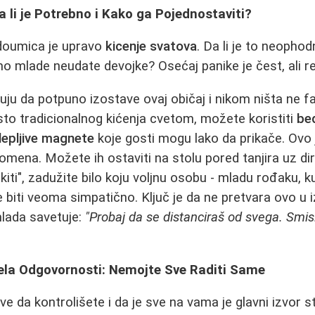
a li je Potrebno i Kako ga Pojednostaviti?
edoumica je upravo
kicenje svatova
. Da li je to neopho
o mlade neudate devojke? Osećaj panike je čest, ali r
u da potpuno izostave ovaj običaj i nikom ništa ne fal
to tradicionalnog kićenja cvetom, možete koristiti
be
epljive magnete
koje gosti mogu lako da prikače. Ovo j
omena. Možete ih ostaviti na stolu pored tanjira uz dir
"kiti", zadužite bilo koju voljnu osobu - mladu rođaku, 
 biti veoma simpatično. Ključ je da ne pretvara ovo u 
mlada savetuje:
"Probaj da se distanciraš od svega. Smisl
dela Odgovornosti: Nemojte Sve Raditi Same
e da kontrolišete i da je sve na vama je glavni izvor s