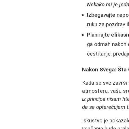
Nekako mi je jedn
Izbegavajte nepo
ruku za pozdrav il
Planirajte efikasn
ga odmah nakon c
čestitanje, predaj
Nakon Svega: Šta 
Kada se sve završi i
atmosferu, vašu sr
iz principa nisam ht
da se opterećujem tim
Iskustvo je pokazal
venčanja bude prele