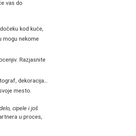
će vas do
o dočeku kod kuće,
iju mogu nekome
cenjiv. Razjasnite
ograf, dekoracija...
 svoje mesto.
lo, cipele i još
artnera u proces,