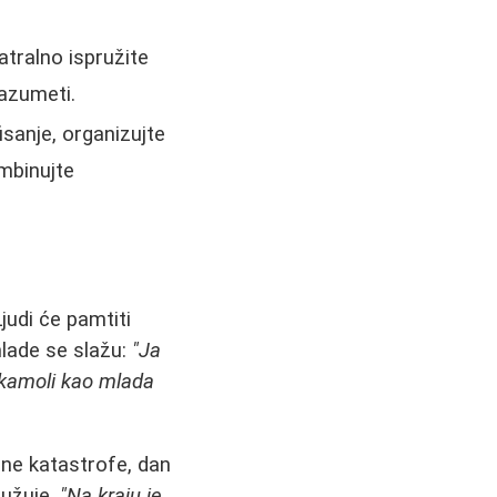
atralno ispružite
razumeti.
isanje, organizujte
mbinujte
judi će pamtiti
lade se slažu:
"Ja
a kamoli kao mlada
ene katastrofe, dan
ružuje.
"Na kraju je