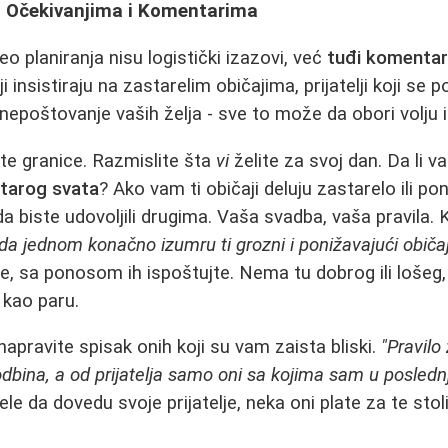
m Očekivanjima i Komentarima
o planiranja nisu logistički izazovi, već
tuđi komentari
 insistiraju na zastarelim običajima, prijatelji koji se p
nepoštovanje vaših želja - sve to može da obori volju 
te granice. Razmislite šta
vi
želite za svoj dan. Da li v
tarog svata
? Ako vam ti običaji deluju zastarelo ili p
da biste udovoljili drugima. Vaša svadba, vaša pravila.
a jednom konačno izumru ti grozni i ponižavajući običaji
cije, sa ponosom ih ispoštujte. Nema tu dobrog ili loš
kao paru.
 napravite spisak onih koji su vam zaista bliski.
"Pravilo
odbina, a od prijatelja samo oni sa kojima sam u posled
ele da dovedu svoje prijatelje, neka oni plate za te stoli