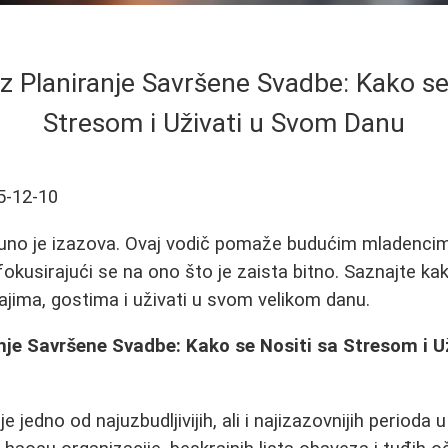
z Planiranje Savršene Svadbe: Kako se
Stresom i Uživati u Svom Danu
5-12-10
puno je izazova. Ovaj vodič pomaže budućim mladenci
fokusirajući se na ono što je zaista bitno. Saznajte ka
ajima, gostima i uživati u svom velikom danu.
nje Savršene Svadbe: Kako se Nositi sa Stresom i U
e jedno od najuzbudljivijih, ali i najizazovnijih perioda 