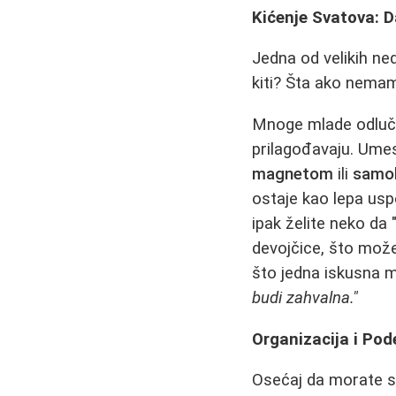
Kićenje Svatova: D
Jedna od velikih n
kiti? Šta ako nemam
Mnoge mlade odlučuj
prilagođavaju. Umes
magnetom
ili
samol
ostaje kao lepa usp
ipak želite neko da 
devojčice, što može
što jedna iskusna 
budi zahvalna."
Organizacija i Po
Osećaj da morate sv