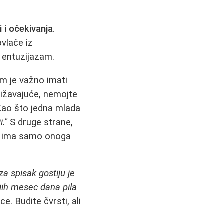
 i očekivanja
.
ovlače iz
i entuzijazam.
am je važno imati
onižavajuće, nemojte
 Kao što jedna mlada
."
S druge strane,
eg, ima samo onoga
 za spisak gostiju je
njih mesec dana pila
ce. Budite čvrsti, ali