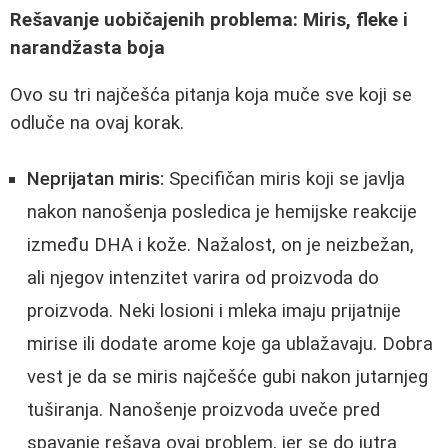
Rešavanje uobičajenih problema: Miris, fleke i
narandžasta boja
Ovo su tri najčešća pitanja koja muče sve koji se
odluče na ovaj korak.
Neprijatan miris:
Specifičan miris koji se javlja
nakon nanošenja posledica je hemijske reakcije
između DHA i kože. Nažalost, on je neizbežan,
ali njegov intenzitet varira od proizvoda do
proizvoda. Neki losioni i mleka imaju prijatnije
mirise ili dodate arome koje ga ublažavaju. Dobra
vest je da se miris najčešće gubi nakon jutarnjeg
tuširanja. Nanošenje proizvoda uveče pred
spavanje rešava ovaj problem, jer se do jutra