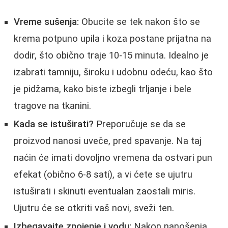
Vreme sušenja:
Obucite se tek nakon što se
krema potpuno upila i koza postane prijatna na
dodir, što obično traje 10-15 minuta. Idealno je
izabrati tamniju, široku i udobnu odeću, kao što
je pidžama, kako biste izbegli trljanje i bele
tragove na tkanini.
Kada se istuširati?
Preporučuje se da se
proizvod nanosi uveče, pred spavanje. Na taj
naćin će imati dovoljno vremena da ostvari pun
efekat (obično 6-8 sati), a vi ćete se ujutru
istuširati i skinuti eventualan zaostali miris.
Ujutru će se otkriti vaš novi, sveži ten.
Izbegavajte znojenje i vodu:
Nakon nanošenja,