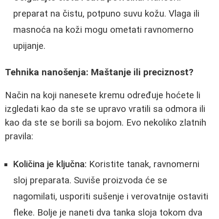
preparat na čistu, potpuno suvu kožu. Vlaga ili
masnoća na koži mogu ometati ravnomerno
upijanje.
Tehnika nanošenja: Maštanje ili preciznost?
Način na koji nanesete kremu određuje hoćete li
izgledati kao da ste se upravo vratili sa odmora ili
kao da ste se borili sa bojom. Evo nekoliko zlatnih
pravila:
Količina je ključna:
Koristite tanak, ravnomerni
sloj preparata. Suviše proizvoda će se
nagomilati, usporiti sušenje i verovatnije ostaviti
fleke. Bolje je naneti dva tanka sloja tokom dva