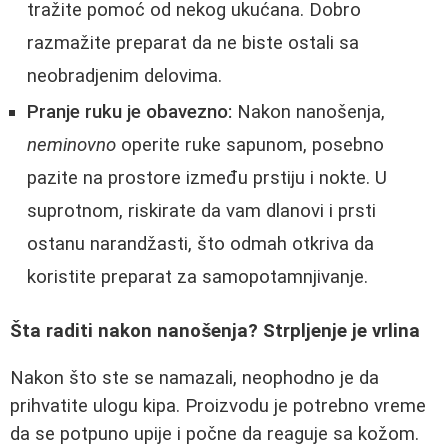
tražite pomoć od nekog ukućana. Dobro
razmažite preparat da ne biste ostali sa
neobradjenim delovima.
Pranje ruku je obavezno:
Nakon nanošenja,
neminovno
operite ruke sapunom, posebno
pazite na prostore između prstiju i nokte. U
suprotnom, riskirate da vam dlanovi i prsti
ostanu narandžasti, što odmah otkriva da
koristite preparat za samopotamnjivanje.
Šta raditi nakon nanošenja? Strpljenje je vrlina
Nakon što ste se namazali, neophodno je da
prihvatite ulogu kipa. Proizvodu je potrebno vreme
da se potpuno upije i počne da reaguje sa kožom.