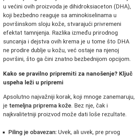
u većini ovih proizvoda je dihidroksiaceton (DHA),
koji bezbedno reaguje sa aminokiselinama u
površinskom sloju kože, stvarajući privremeni
efektat tamnjenja. Razlika između prirodnog
suncanja i dejstva ovih krema je u tome što DHA
ne prodire dublje u kožu, već ostaje na njenoj
površini, što ga čini znatno bezbednijom opcijom.
Kako se pravilno pripremiti za nanošenje? Ključ
uspeha leži u pripremi
Apsolutno najvažniji korak, koji mnoge zanemaruju,
je
temeljna priprema kože
. Bez nje, čak i
najkvalitetniji proizvod može dati loše rezultate.
Piling je obavezan:
Uvek, ali uvek, pre prvog