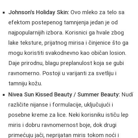
Johnson's Holiday Skin:
Ovo mleko za telo sa
efektom postepenog tamnjenja jedan je od
najpopularnijih izbora. Korisnici ga hvale zbog
lake teksture, prijatnog mirisa i činjenice što ga
mogu koristiti svakodnevno kao običan losion.
Daje prirodnu, blagu preplanulost koja se gubi
ravnomerno. Postoji u varijanti za svetliju i
tamniju kožu.
Nivea Sun Kissed Beauty / Summer Beauty:
Nudí
različite nijanse i formulacije, uključujući i
posebne kreme za lice. Neki korisniku ističu lep
miris i dobru ravnomernost boje, dok drugi
primećuju jači, neprijatan miris tokom noći i