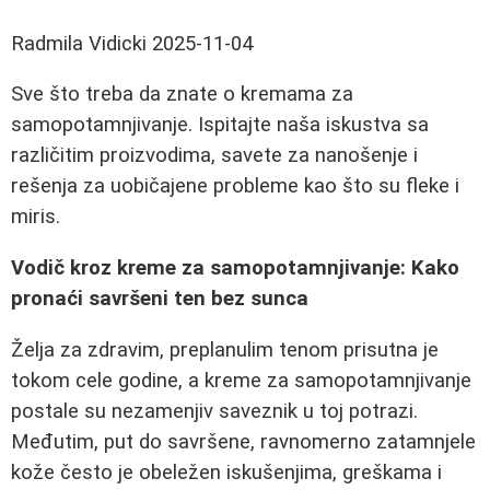
Radmila Vidicki
2025-11-04
Sve što treba da znate o kremama za
samopotamnjivanje. Ispitajte naša iskustva sa
različitim proizvodima, savete za nanošenje i
rešenja za uobičajene probleme kao što su fleke i
miris.
Vodič kroz kreme za samopotamnjivanje: Kako
pronaći savršeni ten bez sunca
Želja za zdravim, preplanulim tenom prisutna je
tokom cele godine, a kreme za samopotamnjivanje
postale su nezamenjiv saveznik u toj potrazi.
Međutim, put do savršene, ravnomerno zatamnjele
kože često je obeležen iskušenjima, greškama i