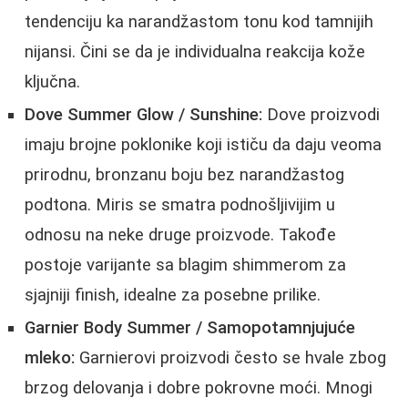
tendenciju ka narandžastom tonu kod tamnijih
nijansi. Čini se da je individualna reakcija kože
ključna.
Dove Summer Glow / Sunshine:
Dove proizvodi
imaju brojne poklonike koji ističu da daju veoma
prirodnu, bronzanu boju bez narandžastog
podtona. Miris se smatra podnošljivijim u
odnosu na neke druge proizvode. Takođe
postoje varijante sa blagim shimmerom za
sjajniji finish, idealne za posebne prilike.
Garnier Body Summer / Samopotamnjujuće
mleko:
Garnierovi proizvodi često se hvale zbog
brzog delovanja i dobre pokrovne moći. Mnogi