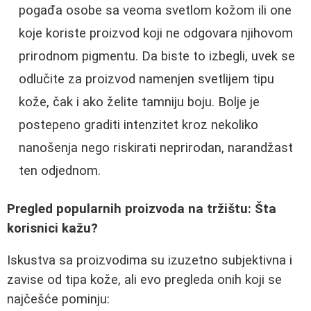
pogađa osobe sa veoma svetlom kožom ili one
koje koriste proizvod koji ne odgovara njihovom
prirodnom pigmentu. Da biste to izbegli, uvek se
odlučite za proizvod namenjen svetlijem tipu
kože, čak i ako želite tamniju boju. Bolje je
postepeno graditi intenzitet kroz nekoliko
nanošenja nego riskirati neprirodan, narandžast
ten odjednom.
Pregled popularnih proizvoda na tržištu: Šta
korisnici kažu?
Iskustva sa proizvodima su izuzetno subjektivna i
zavise od tipa kože, ali evo pregleda onih koji se
najčešće pominju: