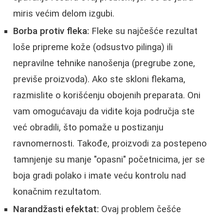
miris većim delom izgubi.
Borba protiv fleka:
Fleke su najčešće rezultat
loše pripreme kože (odsustvo pilinga) ili
nepravilne tehnike nanošenja (pregrube zone,
previše proizvoda). Ako ste skloni flekama,
razmislite o korišćenju obojenih preparata. Oni
vam omogućavaju da vidite koja područja ste
već obradili, što pomaže u postizanju
ravnomernosti. Takođe, proizvodi za postepeno
tamnjenje su manje "opasni" početnicima, jer se
boja gradi polako i imate veću kontrolu nad
konačnim rezultatom.
Narandžasti efektat:
Ovaj problem češće