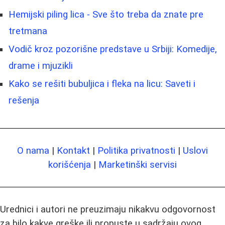
Hemijski piling lica - Sve što treba da znate pre
tretmana
Vodič kroz pozorišne predstave u Srbiji: Komedije,
drame i mjuzikli
Kako se rešiti bubuljica i fleka na licu: Saveti i
rešenja
O nama
|
Kontakt
|
Politika privatnosti
|
Uslovi
korišćenja
|
Marketinški servisi
Urednici i autori ne preuzimaju nikakvu odgovornost
za bilo kakve greške ili propuste u sadržaju ovog