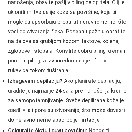
nanošenja, obavite pažljiv piling celog tela. Cilj je
ukloniti mrtve ćelije kože sa površine, koje bi
mogle da apsorbuju preparat neravnomerno, što
vodi do stvaranja fleka. Posebnu pažnju obratite
na delove sa grubljom kožom: laktove, kolena,
zglobove i stopala. Koristite dobru piling krema ili
prirodni piling, a izvanredno deluje i frotir
rukavica tokom tuširanja.
Izbegavam depilaciju?
Ako planirate depilaciju,
uradite je najmanje 24 sata pre nanošenja kreme
za samopotamnjivanje. Sveže depilirana koža je
osetljivija i pore su otvorenije, što može dovesti
do neravnomerne apsorpcije i iritacije.
Osigurajte čistu i suvu površinu:
Nanositi