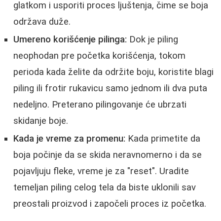
glatkom i usporiti proces ljuštenja, čime se boja
održava duže.
Umereno korišćenje pilinga:
Dok je piling
neophodan pre početka korišćenja, tokom
perioda kada želite da održite boju, koristite blagi
piling ili frotir rukavicu samo jednom ili dva puta
nedeljno. Preterano pilingovanje će ubrzati
skidanje boje.
Kada je vreme za promenu:
Kada primetite da
boja počinje da se skida neravnomerno i da se
pojavljuju fleke, vreme je za "reset". Uradite
temeljan piling celog tela da biste uklonili sav
preostali proizvod i započeli proces iz početka.