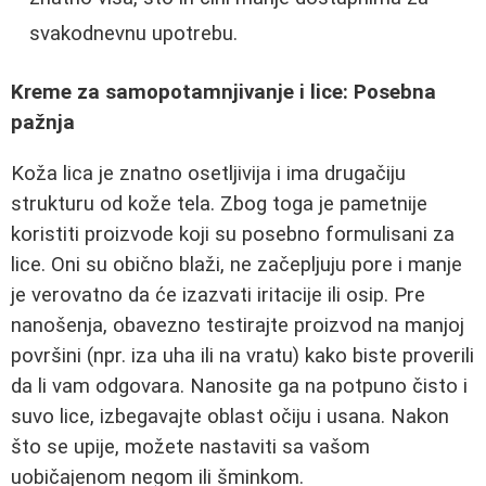
svakodnevnu upotrebu.
Kreme za samopotamnjivanje i lice: Posebna
pažnja
Koža lica je znatno osetljivija i ima drugačiju
strukturu od kože tela. Zbog toga je pametnije
koristiti proizvode koji su posebno formulisani za
lice. Oni su obično blaži, ne začepljuju pore i manje
je verovatno da će izazvati iritacije ili osip. Pre
nanošenja, obavezno testirajte proizvod na manjoj
površini (npr. iza uha ili na vratu) kako biste proverili
da li vam odgovara. Nanosite ga na potpuno čisto i
suvo lice, izbegavajte oblast očiju i usana. Nakon
što se upije, možete nastaviti sa vašom
uobičajenom negom ili šminkom.