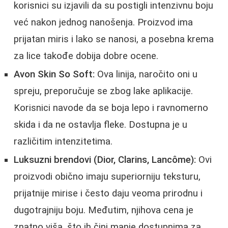
korisnici su izjavili da su postigli intenzivnu boju
već nakon jednog nanošenja. Proizvod ima
prijatan miris i lako se nanosi, a posebna krema
za lice takođe dobija dobre ocene.
Avon Skin So Soft:
Ova linija, naročito oni u
spreju, preporučuje se zbog lake aplikacije.
Korisnici navode da se boja lepo i ravnomerno
skida i da ne ostavlja fleke. Dostupna je u
različitim intenzitetima.
Luksuzni brendovi (Dior, Clarins, Lancôme):
Ovi
proizvodi obično imaju superiorniju teksturu,
prijatnije mirise i često daju veoma prirodnu i
dugotrajniju boju. Međutim, njihova cena je
znatno viša, što ih čini manje dostupnima za