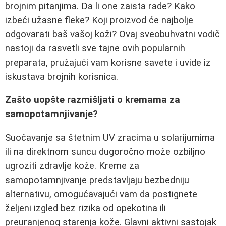
brojnim pitanjima. Da li one zaista rade? Kako
izbeći užasne fleke? Koji proizvod će najbolje
odgovarati baš vašoj koži? Ovaj sveobuhvatni vodič
nastoji da rasvetli sve tajne ovih popularnih
preparata, pružajući vam korisne savete i uvide iz
iskustava brojnih korisnica.
Zašto uopšte razmišljati o kremama za
samopotamnjivanje?
Suočavanje sa štetnim UV zracima u solarijumima
ili na direktnom suncu dugoročno može ozbiljno
ugroziti zdravlje kože. Kreme za
samopotamnjivanje predstavljaju bezbedniju
alternativu, omogućavajući vam da postignete
željeni izgled bez rizika od opekotina ili
preuranjenog starenja kože. Glavni aktivni sastojak