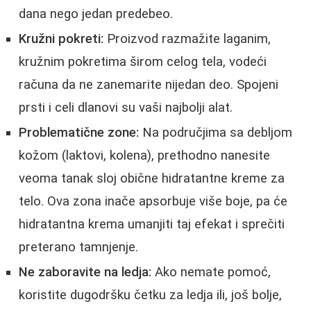
dana nego jedan predebeo.
Kružni pokreti:
Proizvod razmažite laganim,
kružnim pokretima širom celog tela, vodeći
računa da ne zanemarite nijedan deo. Spojeni
prsti i celi dlanovi su vaši najbolji alat.
Problematične zone:
Na područjima sa debljom
kožom (laktovi, kolena), prethodno nanesite
veoma tanak sloj obične hidratantne kreme za
telo. Ova zona inače apsorbuje više boje, pa će
hidratantna krema umanjiti taj efekat i sprečiti
preterano tamnjenje.
Ne zaboravite na ledja:
Ako nemate pomoć,
koristite dugodršku četku za ledja ili, još bolje,