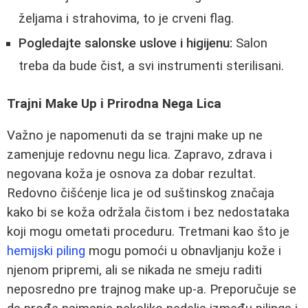
željama i strahovima, to je crveni flag.
Pogledajte salonske uslove i higijenu:
Salon
treba da bude čist, a svi instrumenti sterilisani.
Trajni Make Up i Prirodna Nega Lica
Važno je napomenuti da se trajni make up ne
zamenjuje redovnu negu lica. Zapravo, zdrava i
negovana koža je osnova za dobar rezultat.
Redovno čišćenje lica je od suštinskog značaja
kako bi se koža održala čistom i bez nedostataka
koji mogu ometati proceduru. Tretmani kao što je
hemijski piling
mogu pomoći u obnavljanju kože i
njenom pripremi, ali se nikada ne smeju raditi
neposredno pre trajnog make up-a. Preporučuje se