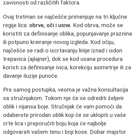
zavisnosti od različitih faktora.
Ovaj tretman se najčešće primenjuje na tri ključne
regije lica:
obrve, oči i usne
. Kod obrva, može se
koristiti za definisanje oblika, popunjavanje praznina
ili potpuno kreiranje novog izgleda. Kod očiju,
najčešće se radi o iscrtavanju linije iznad i isdon
trepavica (ajlajner), dok se kod usana procedura
koristi za definisanje ivica, korekciju asimetrije ili za
davanje iluzije punoće.
Pre samog postupka, veoma je važna konsultacija
sa stručnjakom. Tokom nje će se odrediti željeni
oblik i nijansa boje. Stručnjak će vam pomoći da
odaberete prirodan oblik koji će se uklopiti u vaše
crte lica i preporučiti boju koja će najbolje
odgovarati vašem tenu i boji kose. Dobar majstor