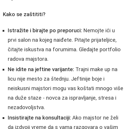
Kako se zaštititi?
Istražite i birajte po preporuci:
Nemojte ići u
prvi salon na kojeg naiđete. Pitajte prijateljice,
čitajte iskustva na forumima. Gledajte portfolio
radova majstora.
Ne idite na jeftine varijante:
Trajni make up na
licu nije mesto za štednju. Jeftinije boje i
neiskusni majstori mogu vas koštati mnogo više
na duže staze - novca za ispravljanje, stresa i
nezadovoljstva.
Insistirajte na konsultaciji:
Ako majstor ne želi
da izdvoji vreme da s vama razgovara o vašim