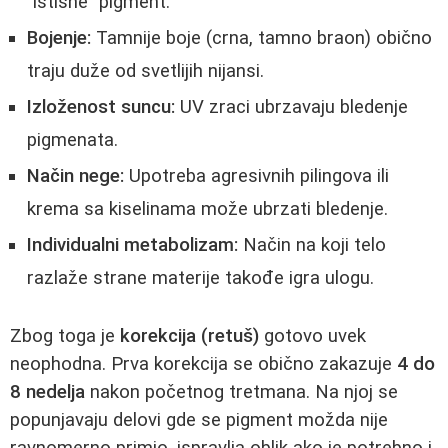
"istisne" pigment.
Bojenje:
Tamnije boje (crna, tamno braon) obično
traju duže od svetlijih nijansi.
Izloženost suncu:
UV zraci ubrzavaju bledenje
pigmenata.
Način nege:
Upotreba agresivnih pilingova ili
krema sa kiselinama može ubrzati bledenje.
Individualni metabolizam:
Način na koji telo
razlaže strane materije takođe igra ulogu.
Zbog toga je
korekcija (retuš)
gotovo uvek
neophodna. Prva korekcija se obično zakazuje
4 do
8 nedelja
nakon početnog tretmana. Na njoj se
popunjavaju delovi gde se pigment možda nije
ravnomerno primio, ispravlja oblik ako je potrebno i