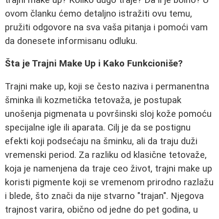
ovom članku ćemo detaljno istražiti ovu temu,
pružiti odgovore na sva vaša pitanja i pomoći vam
da donesete informisanu odluku.
Šta je Trajni Make Up i Kako Funkcioniše?
Trajni make up, koji se često naziva i permanentna
šminka ili kozmetička tetovaža, je postupak
unošenja pigmenata u površinski sloj kože pomoću
specijalne igle ili aparata. Cilj je da se postignu
efekti koji podsećaju na šminku, ali da traju duži
vremenski period. Za razliku od klasične tetovaže,
koja je namenjena da traje ceo život, trajni make up
koristi pigmente koji se vremenom prirodno razlažu
i blede, što znači da nije stvarno "trajan". Njegova
trajnost varira, obično od jedne do pet godina, u