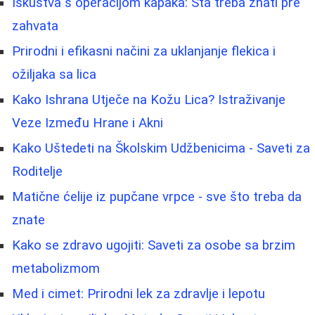
Iskustva s operacijom kapaka: Šta treba znati pre
zahvata
Prirodni i efikasni načini za uklanjanje flekica i
ožiljaka sa lica
Kako Ishrana Utječe na Kožu Lica? Istraživanje
Veze Između Hrane i Akni
Kako Uštedeti na Školskim Udžbenicima - Saveti za
Roditelje
Matične ćelije iz pupčane vrpce - sve što treba da
znate
Kako se zdravo ugojiti: Saveti za osobe sa brzim
metabolizmom
Med i cimet: Prirodni lek za zdravlje i lepotu