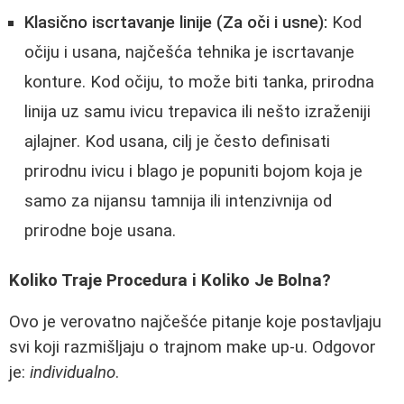
Klasično iscrtavanje linije (Za oči i usne):
Kod
očiju i usana, najčešća tehnika je iscrtavanje
konture. Kod očiju, to može biti tanka, prirodna
linija uz samu ivicu trepavica ili nešto izraženiji
ajlajner. Kod usana, cilj je često definisati
prirodnu ivicu i blago je popuniti bojom koja je
samo za nijansu tamnija ili intenzivnija od
prirodne boje usana.
Koliko Traje Procedura i Koliko Je Bolna?
Ovo je verovatno najčešće pitanje koje postavljaju
svi koji razmišljaju o trajnom make up-u. Odgovor
je:
individualno
.