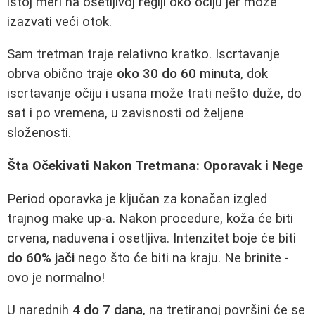
istoj meri na osetljivoj regiji oko očiju jer može
izazvati veći otok.
Sam tretman traje relativno kratko. Iscrtavanje
obrva obično traje
oko 30 do 60 minuta
, dok
iscrtavanje očiju i usana može trati nešto duže, do
sat i po vremena, u zavisnosti od željene
složenosti.
Šta Očekivati Nakon Tretmana: Oporavak i Nege
Period oporavka je ključan za konačan izgled
trajnog make up-a. Nakon procedure, koža će biti
crvena, naduvena i osetljiva. Intenzitet boje će biti
do 60% jači
nego što će biti na kraju. Ne brinite -
ovo je normalno!
U narednih
4 do 7 dana
, na tretiranoj površini će se