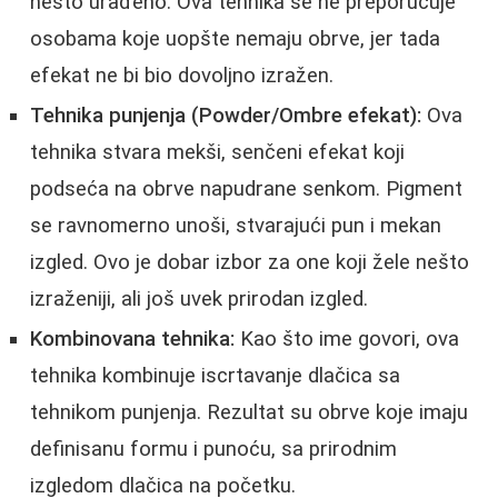
nešto urađeno. Ova tehnika se ne preporučuje
osobama koje uopšte nemaju obrve, jer tada
efekat ne bi bio dovoljno izražen.
Tehnika punjenja (Powder/Ombre efekat):
Ova
tehnika stvara mekši, senčeni efekat koji
podseća na obrve napudrane senkom. Pigment
se ravnomerno unoši, stvarajući pun i mekan
izgled. Ovo je dobar izbor za one koji žele nešto
izraženiji, ali još uvek prirodan izgled.
Kombinovana tehnika:
Kao što ime govori, ova
tehnika kombinuje iscrtavanje dlačica sa
tehnikom punjenja. Rezultat su obrve koje imaju
definisanu formu i punoću, sa prirodnim
izgledom dlačica na početku.