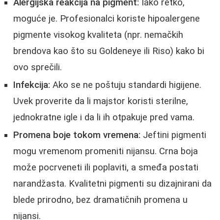
Alergijska reakcija na pigment:
Iako retko,
moguće je. Profesionalci koriste hipoalergene
pigmente visokog kvaliteta (npr. nemačkih
brendova kao što su Goldeneye ili Riso) kako bi
ovo sprečili.
Infekcija:
Ako se ne poštuju standardi higijene.
Uvek proverite da li majstor koristi sterilne,
jednokratne igle i da li ih otpakuje pred vama.
Promena boje tokom vremena:
Jeftini pigmenti
mogu vremenom promeniti nijansu. Crna boja
može pocrveneti ili poplaviti, a smeđa postati
narandžasta. Kvalitetni pigmenti su dizajnirani da
blede prirodno, bez dramatičnih promena u
nijansi.