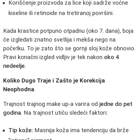
Korišćenje proizvoda za lice koji sadrže voćne
kiseline ili retinoide na tretiranoj površini.
Kada krastice potpuno otpadnu (oko 7. dana), boja
će izgledati znatno svetlija i mekša nego na
početku. To je zato što se gornji sloj kože obnovio.
Pravi konačni izgled vidljiv je tek nakon
oko 4
nedeelje
.
Koliko Dugo Traje i Zašto je Korekcija
Neophodna
Trajnost trajnog make up-a varira od
jedne do pet
godina
. Na trajnost utiču sledeći faktori:
Tip kože:
Masnija koža ima tendenciju da brže