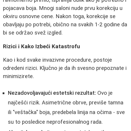
pojacava boja. Mnogi saloni nude prvu korekciju u
okviru osnovne cene. Nakon toga, korekcije se
obavljaju po potrebi, obično na svakih 1-2 godine da
bi se održao svež izgled.
Rizici i Kako Izbeći Katastrofu
Kao i kod svake invazivne procedure, postoje
odredeni rizici. Ključno je da ih svesno prepoznate i
minimizirete.
Nezadovoljavajući estetski rezultat:
Ovo je
najčešći rizik. Asimetrične obrve, previše tamna
ili "veštačka" boja, predebela linija na očima - sve
su to posledice neprofesionalnog rada.