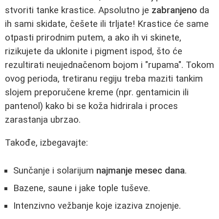
stvoriti tanke krastice. Apsolutno je
zabranjeno
da
ih sami skidate, češete ili trljate! Krastice će same
otpasti prirodnim putem, a ako ih vi skinete,
rizikujete da uklonite i pigment ispod, što će
rezultirati neujednačenom bojom i "rupama". Tokom
ovog perioda, tretiranu regiju treba maziti tankim
slojem preporučene kreme (npr. gentamicin ili
pantenol) kako bi se koža hidrirala i proces
zarastanja ubrzao.
Takođe, izbegavajte:
Sunčanje i solarijum
najmanje mesec dana
.
Bazene, saune i jake tople tuševe.
Intenzivno vežbanje koje izaziva znojenje.