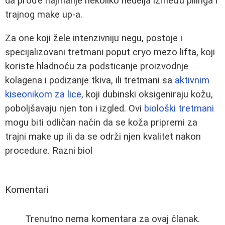
da prođe najmanje nekoliko nedelja između pilinga i
trajnog make up-a.
Za one koji žele intenzivniju negu, postoje i
specijalizovani tretmani poput cryo mezo lifta, koji
koriste hladnoću za podsticanje proizvodnje
kolagena i podizanje tkiva, ili tretmani sa
aktivnim
kiseonikom za lice
, koji dubinski oksigeniraju kožu,
poboljšavaju njen ton i izgled. Ovi
biološki tretmani
mogu biti odličan način da se koža pripremi za
trajni make up ili da se održi njen kvalitet nakon
procedure. Razni biol
Komentari
Trenutno nema komentara za ovaj članak.