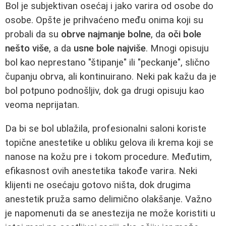
Bol je subjektivan osećaj i jako varira od osobe do
osobe. Opšte je prihvaćeno među onima koji su
probali da su
obrve najmanje bolne
, da
oči bole
nešto više
, a da
usne bole najviše
. Mnogi opisuju
bol kao neprestano "štipanje" ili "peckanje", slično
čupanju obrva, ali kontinuirano. Neki pak kažu da je
bol potpuno podnošljiv, dok ga drugi opisuju kao
veoma neprijatan.
Da bi se bol ublažila, profesionalni saloni koriste
topične anestetike u obliku gelova ili krema koji se
nanose na kožu pre i tokom procedure. Međutim,
efikasnost ovih anestetika takođe varira. Neki
klijenti ne osećaju gotovo ništa, dok drugima
anestetik pruža samo delimično olakšanje. Važno
je napomenuti da se anestezija ne može koristiti u