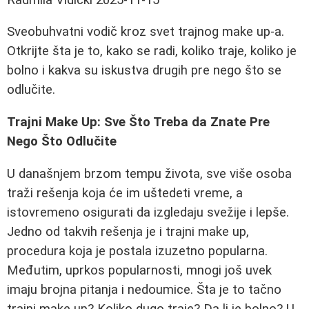
Sveobuhvatni vodič kroz svet trajnog make up-a.
Otkrijte šta je to, kako se radi, koliko traje, koliko je
bolno i kakva su iskustva drugih pre nego što se
odlučite.
Trajni Make Up: Sve Što Treba da Znate Pre
Nego Što Odlučite
U današnjem brzom tempu života, sve više osoba
traži rešenja koja će im uštedeti vreme, a
istovremeno osigurati da izgledaju svežije i lepše.
Jedno od takvih rešenja je i trajni make up,
procedura koja je postala izuzetno popularna.
Međutim, uprkos popularnosti, mnogi još uvek
imaju brojna pitanja i nedoumice. Šta je to tačno
trajni make up? Koliko dugo traje? Da li je bolno? U