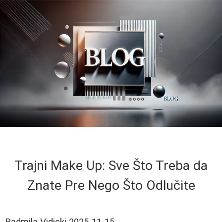
Trajni Make Up: Sve Što Treba da
Znate Pre Nego Što Odlučite
Radmila Vidicki
2025-11-15