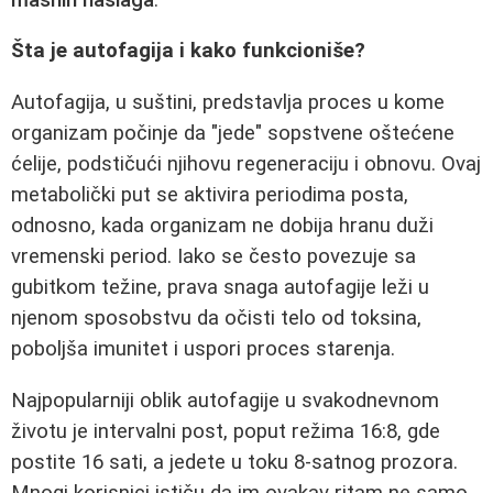
Šta je autofagija i kako funkcioniše?
Autofagija, u suštini, predstavlja proces u kome
organizam počinje da "jede" sopstvene oštećene
ćelije, podstičući njihovu regeneraciju i obnovu. Ovaj
metabolički put se aktivira periodima posta,
odnosno, kada organizam ne dobija hranu duži
vremenski period. Iako se često povezuje sa
gubitkom težine, prava snaga autofagije leži u
njenom sposobstvu da očisti telo od toksina,
poboljša imunitet i uspori proces starenja.
Najpopularniji oblik autofagije u svakodnevnom
životu je intervalni post, poput režima 16:8, gde
postite 16 sati, a jedete u toku 8-satnog prozora.
Mnogi korisnici ističu da im ovakav ritam ne samo