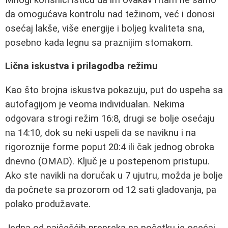
da omogućava kontrolu nad težinom, već i donosi
osećaj lakše, više energije i boljeg kvaliteta sna,
posebno kada legnu sa praznijim stomakom.
Lična iskustva i prilagodba režimu
Kao što brojna iskustva pokazuju, put do uspeha sa
autofagijom je veoma individualan. Nekima
odgovara strogi režim 16:8, drugi se bolje osećaju
na 14:10, dok su neki uspeli da se naviknu i na
rigoroznije forme poput 20:4 ili čak jednog obroka
dnevno (OMAD). Ključ je u postepenom pristupu.
Ako ste navikli na doručak u 7 ujutru, možda je bolje
da počnete sa prozorom od 12 sati gladovanja, pa
polako produžavate.
Jedna od najčešćih prepreka na početku je osećaj