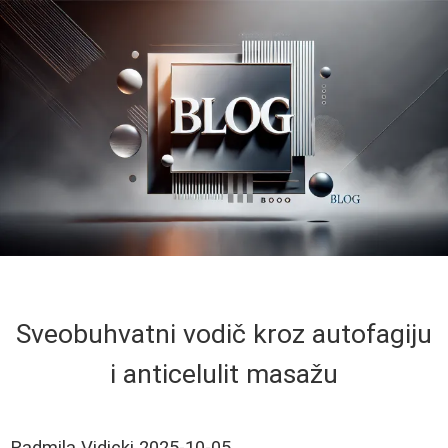
Sveobuhvatni vodič kroz autofagiju
i anticelulit masažu
Radmila Vidicki
2025-10-05