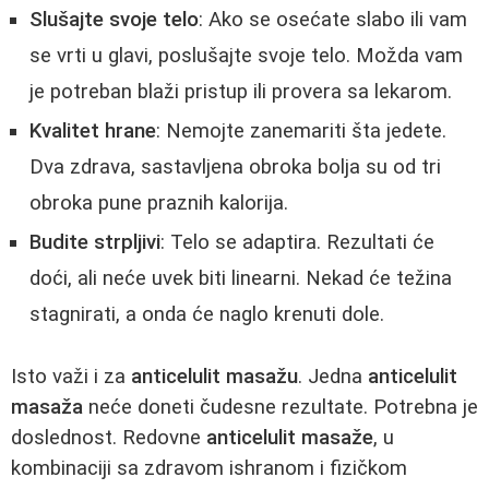
Slušajte svoje telo
: Ako se osećate slabo ili vam
se vrti u glavi, poslušajte svoje telo. Možda vam
je potreban blaži pristup ili provera sa lekarom.
Kvalitet hrane
: Nemojte zanemariti šta jedete.
Dva zdrava, sastavljena obroka bolja su od tri
obroka pune praznih kalorija.
Budite strpljivi
: Telo se adaptira. Rezultati će
doći, ali neće uvek biti linearni. Nekad će težina
stagnirati, a onda će naglo krenuti dole.
Isto važi i za
anticelulit masažu
. Jedna
anticelulit
masaža
neće doneti čudesne rezultate. Potrebna je
doslednost. Redovne
anticelulit masaže
, u
kombinaciji sa zdravom ishranom i fizičkom