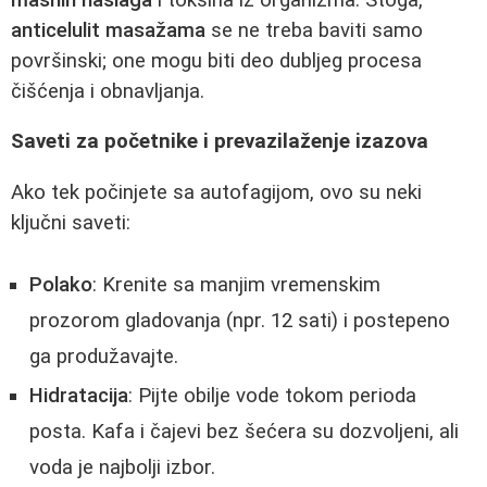
anticelulit masažama
se ne treba baviti samo
površinski; one mogu biti deo dubljeg procesa
čišćenja i obnavljanja.
Saveti za početnike i prevazilaženje izazova
Ako tek počinjete sa autofagijom, ovo su neki
ključni saveti:
Polako
: Krenite sa manjim vremenskim
prozorom gladovanja (npr. 12 sati) i postepeno
ga produžavajte.
Hidratacija
: Pijte obilje vode tokom perioda
posta. Kafa i čajevi bez šećera su dozvoljeni, ali
voda je najbolji izbor.