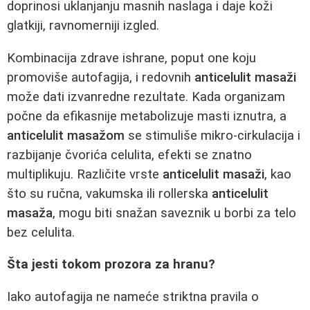
doprinosi uklanjanju masnih naslaga i daje koži
glatkiji, ravnomerniji izgled.
Kombinacija zdrave ishrane, poput one koju
promoviše autofagija, i redovnih
anticelulit masaži
može dati izvanredne rezultate. Kada organizam
počne da efikasnije metabolizuje masti iznutra, a
anticelulit masažom
se stimuliše mikro-cirkulacija i
razbijanje čvorića celulita, efekti se znatno
multiplikuju. Različite vrste
anticelulit masaži
, kao
što su ručna, vakumska ili rollerska
anticelulit
masaža
, mogu biti snažan saveznik u borbi za telo
bez celulita.
Šta jesti tokom prozora za hranu?
Iako autofagija ne nameće striktna pravila o