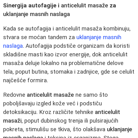
Sinergija autofagije i
anticelulit masaže
za
uklanjanje masnih naslaga
Kada se autofagija i anticelulit masaža kombinuju,
stvara se moćan tandem za
uklanjanje masnih
naslaga
. Autofagija podstiče organizam da koristi
skladišne masti kao izvor energije, dok anticelulit
masaža deluje lokalno na problematične delove
tela, poput butina, stomaka i zadnjice, gde se celulit
najčešće formira.
Redovne
anticelulit masaže
ne samo što
poboljšavaju izgled kože već i podstiču
detoksikaciju. Kroz različite tehnike
anticelulit
masaži
, poput dubinskog trenja ili pulsirajućih
pokreta, stimulišu se tkiva, što olakšava
uklanjanje
masnih naslaga
i toksina iz organizma. Stoga,