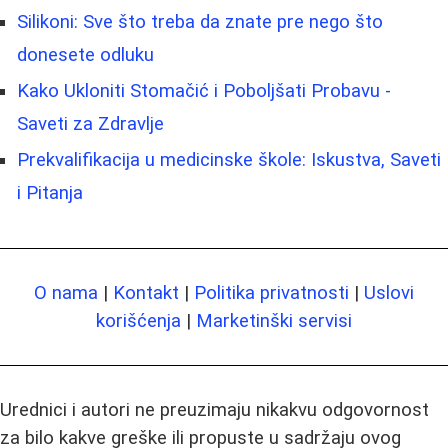
Silikoni: Sve što treba da znate pre nego što
donesete odluku
Kako Ukloniti Stomačić i Poboljšati Probavu -
Saveti za Zdravlje
Prekvalifikacija u medicinske škole: Iskustva, Saveti
i Pitanja
O nama
|
Kontakt
|
Politika privatnosti
|
Uslovi
korišćenja
|
Marketinški servisi
Urednici i autori ne preuzimaju nikakvu odgovornost
za bilo kakve greške ili propuste u sadržaju ovog