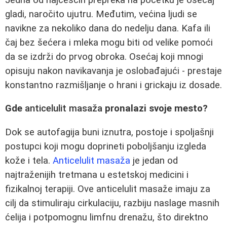
gladi, naročito ujutru. Međutim, većina ljudi se
navikne za nekoliko dana do nedelju dana. Kafa ili
čaj bez šećera i mleka mogu biti od velike pomoći
da se izdrži do prvog obroka. Osećaj koji mnogi
opisuju nakon navikavanja je oslobađajući - prestaje
konstantno razmišljanje o hrani i grickaju iz dosade.
Gde
anticelulit masaža
pronalazi svoje mesto?
Dok se autofagija buni iznutra, postoje i spoljašnji
postupci koji mogu doprineti poboljšanju izgleda
kože i tela.
Anticelulit masaža
je jedan od
najtraženijih tretmana u estetskoj medicini i
fizikalnoj terapiji. Ove anticelulit masaže imaju za
cilj da stimuliraju cirkulaciju, razbiju naslage masnih
ćelija i potpomognu limfnu drenažu, što direktno