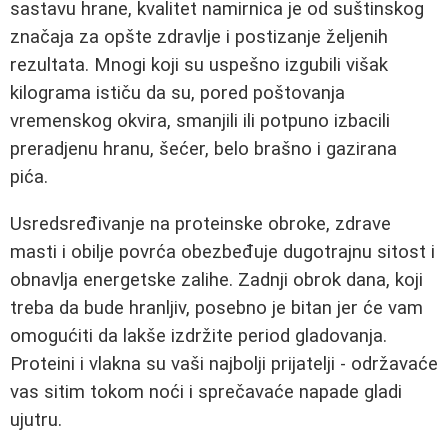
sastavu hrane, kvalitet namirnica je od suštinskog
značaja za opšte zdravlje i postizanje željenih
rezultata. Mnogi koji su uspešno izgubili višak
kilograma ističu da su, pored poštovanja
vremenskog okvira, smanjili ili potpuno izbacili
preradjenu hranu, šećer, belo brašno i gazirana
pića.
Usredsređivanje na proteinske obroke, zdrave
masti i obilje povrća obezbeđuje dugotrajnu sitost i
obnavlja energetske zalihe. Zadnji obrok dana, koji
treba da bude hranljiv, posebno je bitan jer će vam
omogućiti da lakše izdržite period gladovanja.
Proteini i vlakna su vaši najbolji prijatelji - održavaće
vas sitim tokom noći i sprečavaće napade gladi
ujutru.