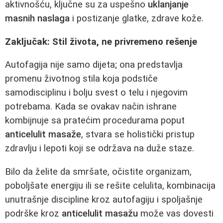
aktivnošću, ključne su za uspešno
uklanjanje
masnih naslaga
i postizanje glatke, zdrave kože.
Zaključak: Stil života, ne privremeno rešenje
Autofagija nije samo dijeta; ona predstavlja
promenu životnog stila koja podstiče
samodisciplinu i bolju svest o telu i njegovim
potrebama. Kada se ovakav način ishrane
kombijnuje sa pratećim procedurama poput
anticelulit masaže
, stvara se holistički pristup
zdravlju i lepoti koji se održava na duže staze.
Bilo da želite da smršate, očistite organizam,
poboljšate energiju ili se rešite celulita, kombinacija
unutrašnje discipline kroz autofagiju i spoljašnje
podrške kroz
anticelulit masažu
može vas dovesti