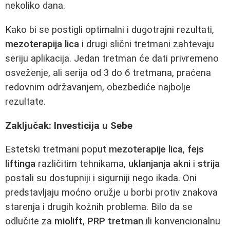
nekoliko dana.
Kako bi se postigli optimalni i dugotrajni rezultati,
mezoterapija lica
i drugi slični tretmani zahtevaju
seriju aplikacija. Jedan tretman će dati privremeno
osveženje, ali serija od 3 do 6 tretmana, praćena
redovnim održavanjem, obezbediće najbolje
rezultate.
Zaključak: Investicija u Sebe
Estetski tretmani poput
mezoterapije lica
,
fejs
liftinga
različitim tehnikama,
uklanjanja akni
i
strija
postali su dostupniji i sigurniji nego ikada. Oni
predstavljaju moćno oružje u borbi protiv znakova
starenja i drugih kožnih problema. Bilo da se
odlučite za
miolift
,
PRP tretman
ili konvencionalnu