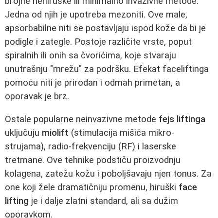
brojne nehiruške ili minimalno invazivne metode.
Jedna od njih je upotreba mezoniti. Ove male,
apsorbabilne niti se postavljaju ispod kože da bi je
podigle i zategle. Postoje različite vrste, poput
spiralnih ili onih sa čvorićima, koje stvaraju
unutrašnju "mrežu" za podršku. Efekat faceliftinga
pomoću niti je prirodan i odmah primetan, a
oporavak je brz.
Ostale popularne neinvazivne metode
fejs liftinga
uključuju
miolift
(stimulacija mišića mikro-
strujama), radio-frekvenciju (RF) i laserske
tretmane. Ove tehnike podstiču proizvodnju
kolagena, zatežu kožu i poboljšavaju njen tonus. Za
one koji žele dramatičniju promenu, hiruški
face
lifting
je i dalje zlatni standard, ali sa dužim
oporavkom.