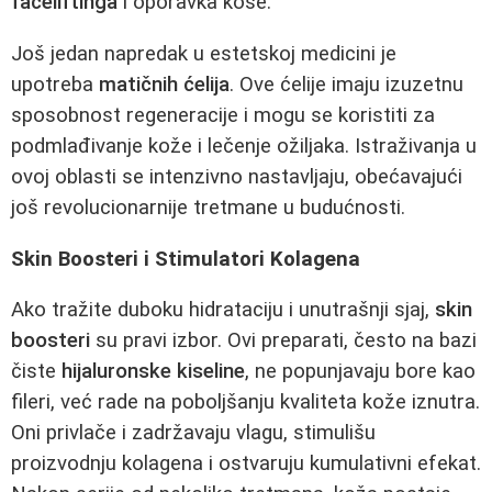
faceliftinga
i oporavka kose.
Još jedan napredak u estetskoj medicini je
upotreba
matičnih ćelija
. Ove ćelije imaju izuzetnu
sposobnost regeneracije i mogu se koristiti za
podmlađivanje kože i lečenje ožiljaka. Istraživanja u
ovoj oblasti se intenzivno nastavljaju, obećavajući
još revolucionarnije tretmane u budućnosti.
Skin Boosteri i Stimulatori Kolagena
Ako tražite duboku hidrataciju i unutrašnji sjaj,
skin
boosteri
su pravi izbor. Ovi preparati, često na bazi
čiste
hijaluronske kiseline
, ne popunjavaju bore kao
fileri, već rade na poboljšanju kvaliteta kože iznutra.
Oni privlače i zadržavaju vlagu, stimulišu
proizvodnju kolagena i ostvaruju kumulativni efekat.