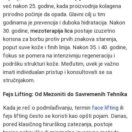
već nakon 25. godine, kada proizvodnja kolagena
prirodno počinje da opada. Glavni cilj u tim
godinama je
prevencija
i duboka hidratacija. Nakon
30. godine,
mezoterapija lica
postaje izuzetno
korisna za borbu protiv prvih znakova starenja,
poput suve kože i finih linija. Nakon 35. i 40. godine,
fokus se pomera na intenzivniju regeneraciju i
podršku strukturi kože. Međutim, uvek je važno
imati individualan pristup i konsultovati se sa
stručnjakom.
Fejs Lifting: Od Mezoniti do Savremenih Tehnika
Kada je reč o podmlađivanju, termin
face lifting
ili
fejs lifting često se koristi kao opšti pojam. Danas,
pored klasičnog hirurškog zatezanja, postoje