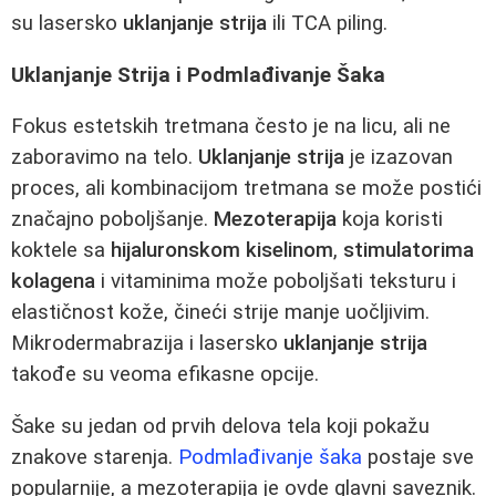
su lasersko
uklanjanje strija
ili TCA piling.
Uklanjanje Strija i Podmlađivanje Šaka
Fokus estetskih tretmana često je na licu, ali ne
zaboravimo na telo.
Uklanjanje strija
je izazovan
proces, ali kombinacijom tretmana se može postići
značajno poboljšanje.
Mezoterapija
koja koristi
koktele sa
hijaluronskom kiselinom
,
stimulatorima
kolagena
i vitaminima može poboljšati teksturu i
elastičnost kože, čineći strije manje uočljivim.
Mikrodermabraziја i lasersko
uklanjanje strija
takođe su veoma efikasne opcije.
Šake su jedan od prvih delova tela koji pokažu
znakove starenja.
Podmlađivanje šaka
postaje sve
popularnije, a mezoterapija je ovde glavni saveznik.