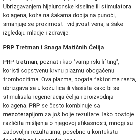
Ubrizgavanjem hijaluronske kiseline ili stimulatora
kolagena, koža na šakama dobija na punoći,
smanjuje se prozirnost i vidljivost vena, a šake
izgledaju mladje i zdravije.
PRP Tretman i Snaga Matičnih Ćelija
PRP tretman
, poznat i kao "vampirski lifting",
koristi sopstvenu krvnu plazmu obogaćenu
trombocitima. Ova plazma, bogata faktorima rasta,
ubrizgava se u kožu lica ili vlasišta kako bi se
stimulisala regeneracija ćelija i proizvodnja
kolagena.
PRP
se često kombinuje sa
mezoterapijom
za još bolje rezultate. Iako postoje
različita mišljenja o njegovoj efikasnosti, mnogi su
zadovoljni rezultatima, posebno u kontekstu