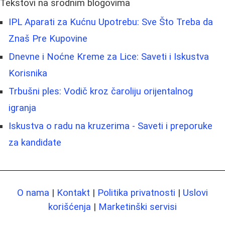
Tekstovi na srodnim blogovima
IPL Aparati za Kućnu Upotrebu: Sve Što Treba da
Znaš Pre Kupovine
Dnevne i Noćne Kreme za Lice: Saveti i Iskustva
Korisnika
Trbušni ples: Vodič kroz čaroliju orijentalnog
igranja
Iskustva o radu na kruzerima - Saveti i preporuke
za kandidate
O nama
|
Kontakt
|
Politika privatnosti
|
Uslovi
korišćenja
|
Marketinški servisi