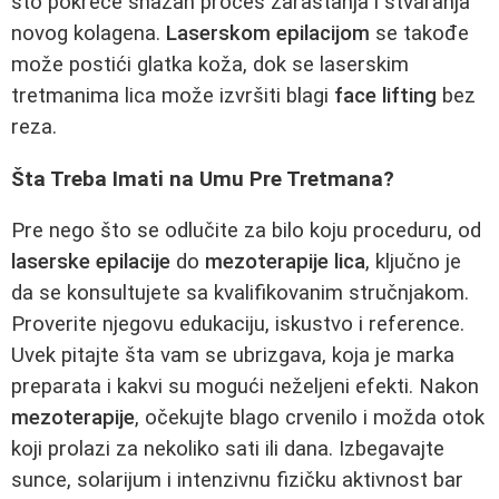
što pokreće snažan proces zarastanja i stvaranja
novog kolagena.
Laserskom epilacijom
se takođe
može postići glatka koža, dok se laserskim
tretmanima lica može izvršiti blagi
face lifting
bez
reza.
Šta Treba Imati na Umu Pre Tretmana?
Pre nego što se odlučite za bilo koju proceduru, od
laserske epilacije
do
mezoterapije lica
, ključno je
da se konsultujete sa kvalifikovanim stručnjakom.
Proverite njegovu edukaciju, iskustvo i reference.
Uvek pitajte šta vam se ubrizgava, koja je marka
preparata i kakvi su mogući neželjeni efekti. Nakon
mezoterapije
, očekujte blago crvenilo i možda otok
koji prolazi za nekoliko sati ili dana. Izbegavajte
sunce, solarijum i intenzivnu fizičku aktivnost bar