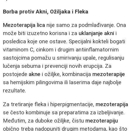
Borba protiv Akni, Ožiljaka i Fleka
Mezoterapija lica
nije samo za podmlađivanje. Ona
može biti izuzetno korisna i za
uklanjanje akni
i
posledica koje one ostave. Specijalni kokteli bogati
vitaminom C, cinkom i drugim antiinflamatornim
sastojcima pomažu u smirivanju upale, regulisanju
lučenja sebuma i prevenciji novih erupcija. Za
postojede
akne
i ožiljke, kombinacija
mezoterapije
sa hemijskim pilingovima ili laserima daje najbolje
rezultate.
Za tretiranje fleka i hiperpigmentacije,
mezoterapija
se često kombinuje sa preparatima za izbeljivanje.
Međutim, za duboke ožiljke, čistu
mezoterapiju
obično treba nadopuniti drugim metodama, kao što