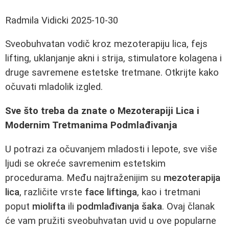
Radmila Vidicki
2025-10-30
Sveobuhvatan vodič kroz mezoterapiju lica, fejs
lifting, uklanjanje akni i strija, stimulatore kolagena i
druge savremene estetske tretmane. Otkrijte kako
očuvati mladolik izgled.
Sve što treba da znate o Mezoterapiji Lica i
Modernim Tretmanima Podmlađivanja
U potrazi za očuvanjem mladosti i lepote, sve više
ljudi se okreće savremenim estetskim
procedurama. Među najtraženijim su
mezoterapija
lica
, različite vrste
face liftinga
, kao i tretmani
poput
miolifta
ili
podmlađivanja šaka
. Ovaj članak
će vam pružiti sveobuhvatan uvid u ove popularne