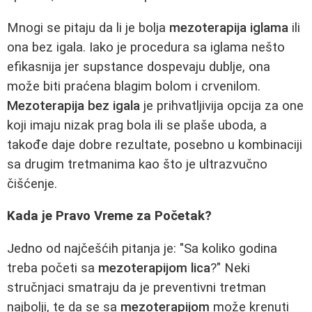
Mnogi se pitaju da li je bolja
mezoterapija iglama
ili
ona bez igala. Iako je procedura sa iglama nešto
efikasnija jer supstance dospevaju dublje, ona
može biti praćena blagim bolom i crvenilom.
Mezoterapija bez igala
je prihvatljivija opcija za one
koji imaju nizak prag bola ili se plaše uboda, a
takođe daje dobre rezultate, posebno u kombinaciji
sa drugim tretmanima kao što je ultrazvučno
čišćenje.
Kada je Pravo Vreme za Početak?
Jedno od najčešćih pitanja je: "Sa koliko godina
treba početi sa
mezoterapijom lica
?" Neki
stručnjaci smatraju da je preventivni tretman
najbolji, te da se sa
mezoterapijom
može krenuti