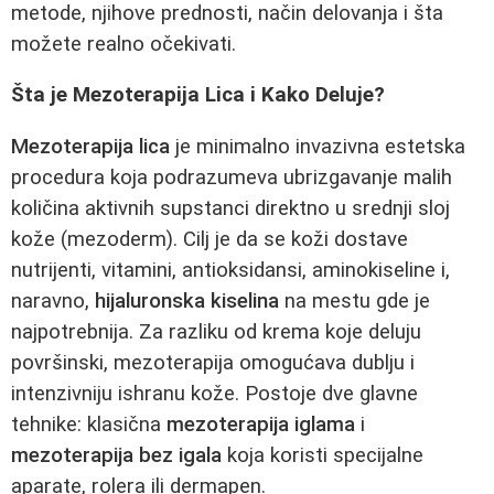
metode, njihove prednosti, način delovanja i šta
možete realno očekivati.
Šta je Mezoterapija Lica i Kako Deluje?
Mezoterapija lica
je minimalno invazivna estetska
procedura koja podrazumeva ubrizgavanje malih
količina aktivnih supstanci direktno u srednji sloj
kože (mezoderm). Cilj je da se koži dostave
nutrijenti, vitamini, antioksidansi, aminokiseline i,
naravno,
hijaluronska kiselina
na mestu gde je
najpotrebnija. Za razliku od krema koje deluju
površinski, mezoterapija omogućava dublju i
intenzivniju ishranu kože. Postoje dve glavne
tehnike: klasična
mezoterapija iglama
i
mezoterapija bez igala
koja koristi specijalne
aparate, rolera ili dermapen.