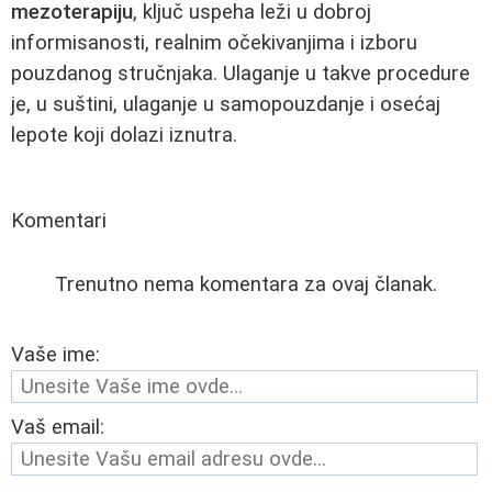
mezoterapiju
, ključ uspeha leži u dobroj
informisanosti, realnim očekivanjima i izboru
pouzdanog stručnjaka. Ulaganje u takve procedure
je, u suštini, ulaganje u samopouzdanje i osećaj
lepote koji dolazi iznutra.
Komentari
Trenutno nema komentara za ovaj članak.
Vaše ime:
Vaš email: