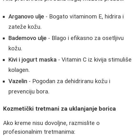
Arganovo ulje
- Bogato vitaminom E, hidrira i
zateže kožu.
Bademovo ulje
- Blago i efikasno za osetljivu
kožu.
Kivi i jogurt maska
- Vitamin C iz kivija stimuliše
kolagen.
Vazelin
- Pogodan za dehidriranu kožu i
prevenciju bora.
Kozmetički tretmani za uklanjanje borica
Ako kreme nisu dovoljne, razmislite o
profesionalnim tretmanima: