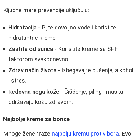
Ključne mere prevencije uključuju:
Hidratacija
- Pijte dovoljno vode i koristite
hidratantne kreme.
Zaštita od sunca
- Koristite kreme sa SPF
faktorom svakodnevno.
Zdrav način života
- Izbegavajte pušenje, alkohol
i stres.
Redovna nega kože
- Čišćenje, piling i maska
održavaju kožu zdravom.
Najbolje kreme za borice
Mnoge žene traže
najbolju kremu protiv bora
. Evo