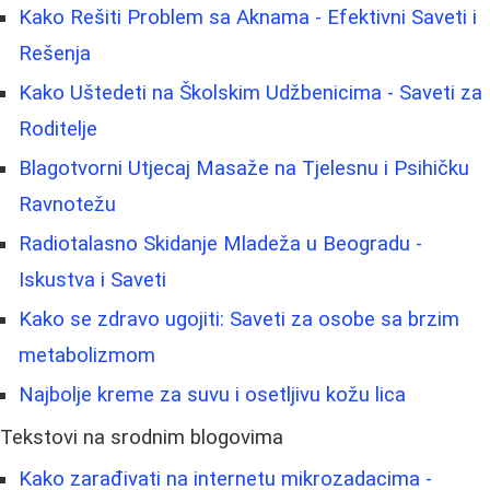
Kako Rešiti Problem sa Aknama - Efektivni Saveti i
Rešenja
Kako Uštedeti na Školskim Udžbenicima - Saveti za
Roditelje
Blagotvorni Utjecaj Masaže na Tjelesnu i Psihičku
Ravnotežu
Radiotalasno Skidanje Mladeža u Beogradu -
Iskustva i Saveti
Kako se zdravo ugojiti: Saveti za osobe sa brzim
metabolizmom
Najbolje kreme za suvu i osetljivu kožu lica
Tekstovi na srodnim blogovima
Kako zarađivati na internetu mikrozadacima -