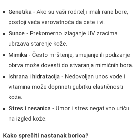
Genetika
- Ako su vaši roditelji imali rane bore,
postoji veća verovatnoća da ćete i vi.
Sunce
- Prekomerno izlaganje UV zracima
ubrzava starenje kože.
Mimika
- Često mrštenje, smejanje ili podizanje
obrva može dovesti do stvaranja mimičnih bora.
Ishrana i hidratacija
- Nedovoljan unos vode i
vitamina može doprineti gubitku elastičnosti
kože.
Stres i nesanica
- Umor i stres negativno utiču
na izgled kože.
Kako sprečiti nastanak borica?