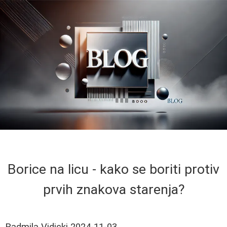
Borice na licu - kako se boriti protiv
prvih znakova starenja?
Radmila Vidicki
2024-11-03