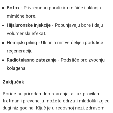
Botox
- Privremeno paralizira mišiće i uklanja
mimične bore.
Hijaluronske injekcije
- Popunjavaju bore i daju
volumenski efekat.
Hemijski piling
- Uklanja mrtve ćelije i podstiče
regeneraciju.
Radiotalasno zatezanje
- Podstiče proizvodnju
kolagena.
Zaključak
Borice su prirodan deo starenja, ali uz pravilan
tretman i prevenciju možete održati mladolik izgled
dugi niz godina. Ključ je u redovnoj nezi, zdravom