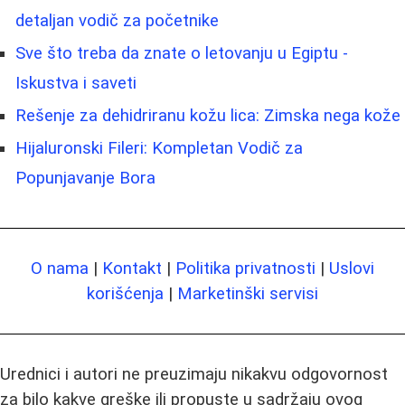
detaljan vodič za početnike
Sve što treba da znate o letovanju u Egiptu -
Iskustva i saveti
Rešenje za dehidriranu kožu lica: Zimska nega kože
Hijaluronski Fileri: Kompletan Vodič za
Popunjavanje Bora
O nama
|
Kontakt
|
Politika privatnosti
|
Uslovi
korišćenja
|
Marketinški servisi
Urednici i autori ne preuzimaju nikakvu odgovornost
za bilo kakve greške ili propuste u sadržaju ovog