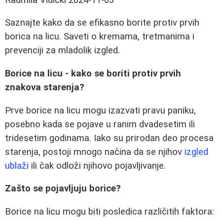
Saznajte kako da se efikasno borite protiv prvih
borica na licu. Saveti o kremama, tretmanima i
prevenciji za mladolik izgled.
Borice na licu - kako se boriti protiv prvih
znakova starenja?
Prve borice na licu mogu izazvati pravu paniku,
posebno kada se pojave u ranim dvadesetim ili
tridesetim godinama. Iako su prirodan deo procesa
starenja, postoji mnogo načina da se njihov
izgled
ublaži
ili čak odloži njihovo pojavljivanje.
Zašto se pojavljuju borice?
Borice na licu mogu biti posledica različitih faktora: