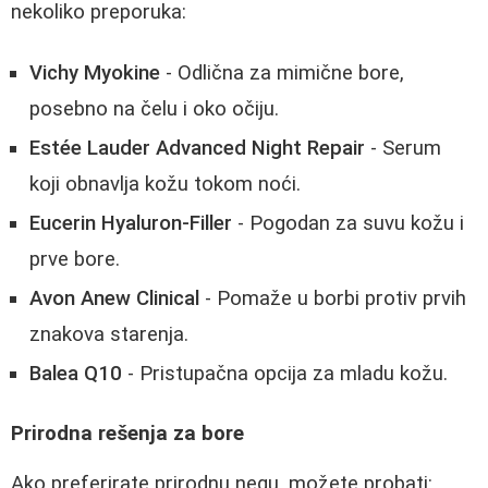
nekoliko preporuka:
Vichy Myokine
- Odlična za mimične bore,
posebno na čelu i oko očiju.
Estée Lauder Advanced Night Repair
- Serum
koji obnavlja kožu tokom noći.
Eucerin Hyaluron-Filler
- Pogodan za suvu kožu i
prve bore.
Avon Anew Clinical
- Pomaže u borbi protiv prvih
znakova starenja.
Balea Q10
- Pristupačna opcija za mladu kožu.
Prirodna rešenja za bore
Ako preferirate prirodnu negu, možete probati: