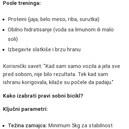
Posle treninga:
Proteini (jaja, belo meso, riba, surutka)
Obilno hidratisanje (voda sa limunom ili malo
soli)
Izbegavte slatkiše i brzu hranu
Korisnički savet: "Kad sam samo vozila a jela sve
pred sobom, nije bilo rezultata. Tek kad sam
ishranu korigovala, kilaže su počele da padaju."
Kako izabrati pravi sobni bicikl?
Ključni parametri:
Težina zamajca:
Minimum 5kg za stabilnost