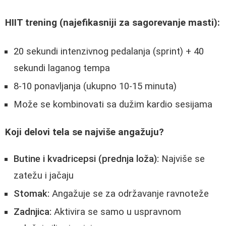
HIIT trening (najefikasniji za sagorevanje masti):
20 sekundi intenzivnog pedalanja (sprint) + 40
sekundi laganog tempa
8-10 ponavljanja (ukupno 10-15 minuta)
Može se kombinovati sa dužim kardio sesijama
Koji delovi tela se najviše angažuju?
Butine i kvadricepsi (prednja loža):
Najviše se
zatežu i jačaju
Stomak:
Angažuje se za održavanje ravnoteže
Zadnjica:
Aktivira se samo u uspravnom