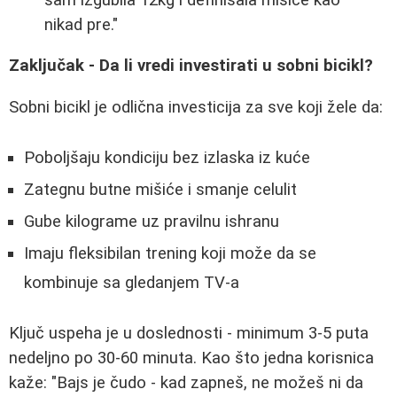
nikad pre."
Zaključak - Da li vredi investirati u sobni bicikl?
Sobni bicikl je odlična investicija za sve koji žele da:
Poboljšaju kondiciju bez izlaska iz kuće
Zategnu butne mišiće i smanje celulit
Gube kilograme uz pravilnu ishranu
Imaju fleksibilan trening koji može da se
kombinuje sa gledanjem TV-a
Ključ uspeha je u doslednosti - minimum 3-5 puta
nedeljno po 30-60 minuta. Kao što jedna korisnica
kaže: "Bajs je čudo - kad zapneš, ne možeš ni da