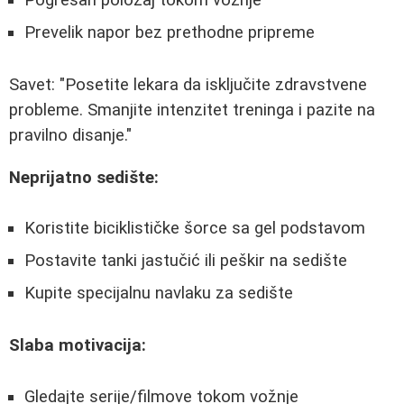
Pogrešan položaj tokom vožnje
Prevelik napor bez prethodne pripreme
Savet: "Posetite lekara da isključite zdravstvene
probleme. Smanjite intenzitet treninga i pazite na
pravilno disanje."
Neprijatno sedište:
Koristite biciklističke šorce sa gel podstavom
Postavite tanki jastučić ili peškir na sedište
Kupite specijalnu navlaku za sedište
Slaba motivacija:
Gledajte serije/filmove tokom vožnje