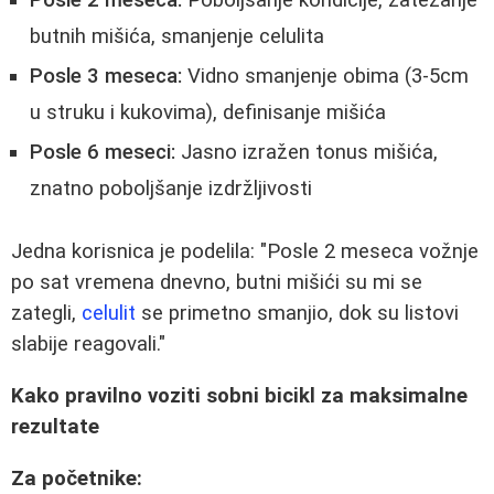
butnih mišića, smanjenje celulita
Posle 3 meseca:
Vidno smanjenje obima (3-5cm
u struku i kukovima), definisanje mišića
Posle 6 meseci:
Jasno izražen tonus mišića,
znatno poboljšanje izdržljivosti
Jedna korisnica je podelila: "Posle 2 meseca vožnje
po sat vremena dnevno, butni mišići su mi se
zategli,
celulit
se primetno smanjio, dok su listovi
slabije reagovali."
Kako pravilno voziti sobni bicikl za maksimalne
rezultate
Za početnike: