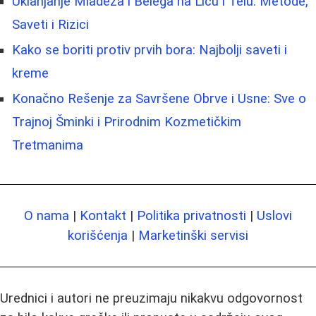
Uklanjanje Mladeža i Belega na Licu i Telu: Metode,
Saveti i Rizici
Kako se boriti protiv prvih bora: Najbolji saveti i
kreme
Konačno Rešenje za Savršene Obrve i Usne: Sve o
Trajnoj Šminki i Prirodnim Kozmetičkim
Tretmanima
O nama
|
Kontakt
|
Politika privatnosti
|
Uslovi
korišćenja
|
Marketinški servisi
Urednici i autori ne preuzimaju nikakvu odgovornost