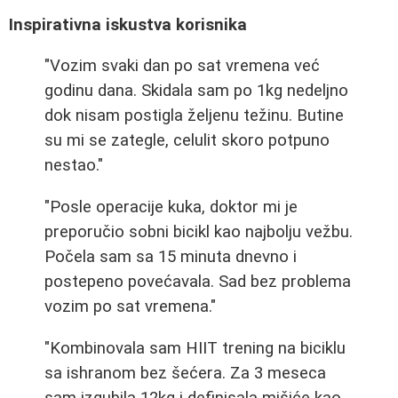
Inspirativna iskustva korisnika
"Vozim svaki dan po sat vremena već
godinu dana. Skidala sam po 1kg nedeljno
dok nisam postigla željenu težinu. Butine
su mi se zategle, celulit skoro potpuno
nestao."
"Posle operacije kuka, doktor mi je
preporučio sobni bicikl kao najbolju vežbu.
Počela sam sa 15 minuta dnevno i
postepeno povećavala. Sad bez problema
vozim po sat vremena."
"Kombinovala sam HIIT trening na biciklu
sa ishranom bez šećera. Za 3 meseca
sam izgubila 12kg i definisala mišiće kao