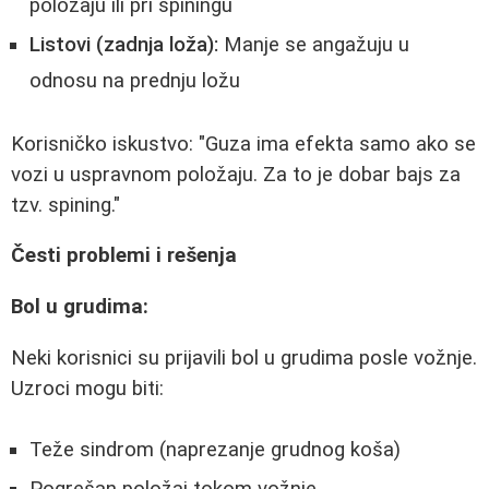
položaju ili pri spiningu
Listovi (zadnja loža):
Manje se angažuju u
odnosu na prednju ložu
Korisničko iskustvo: "Guza ima efekta samo ako se
vozi u uspravnom položaju. Za to je dobar bajs za
tzv. spining."
Česti problemi i rešenja
Bol u grudima:
Neki korisnici su prijavili bol u grudima posle vožnje.
Uzroci mogu biti:
Teže sindrom (naprezanje grudnog koša)