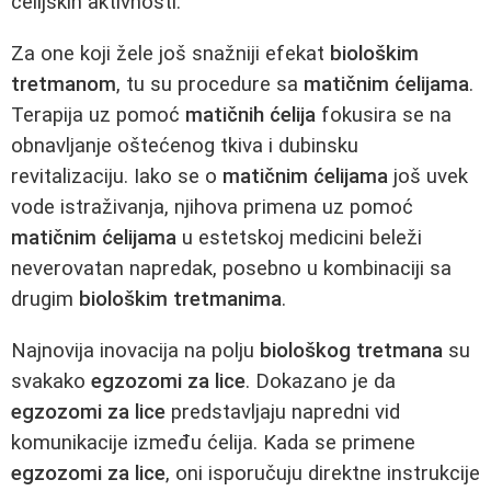
ćelijskih aktivnosti.
Za one koji žele još snažniji efekat
biološkim
tretmanom
, tu su procedure sa
matičnim ćelijama
.
Terapija uz pomoć
matičnih ćelija
fokusira se na
obnavljanje oštećenog tkiva i dubinsku
revitalizaciju. Iako se o
matičnim ćelijama
još uvek
vode istraživanja, njihova primena uz pomoć
matičnim ćelijama
u estetskoj medicini beleži
neverovatan napredak, posebno u kombinaciji sa
drugim
biološkim tretmanima
.
Najnovija inovacija na polju
biološkog tretmana
su
svakako
egzozomi za lice
. Dokazano je da
egzozomi za lice
predstavljaju napredni vid
komunikacije između ćelija. Kada se primene
egzozomi za lice
, oni isporučuju direktne instrukcije