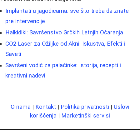
Implantati u jagodicama: sve što treba da znate
pre intervencije
Halkidiki: Savršenstvo Grčkih Letnjih Očaranja
CO2 Laser za Ožiljke od Akni: Iskustva, Efekti i
Saveti
Savršeni vodič za palačinke: Istorija, recepti i
kreativni nadevi
O nama
|
Kontakt
|
Politika privatnosti
|
Uslovi
korišćenja
|
Marketinški servisi