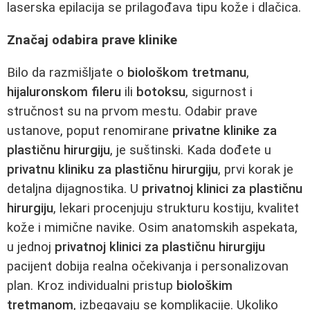
laserska epilacija se prilagođava tipu kože i dlačica.
Značaj odabira prave klinike
Bilo da razmišljate o
biološkom tretmanu
,
hijaluronskom fileru
ili
botoksu
, sigurnost i
stručnost su na prvom mestu. Odabir prave
ustanove, poput renomirane
privatne klinike za
plastičnu hirurgiju
, je suštinski. Kada dođete u
privatnu kliniku za plastičnu hirurgiju
, prvi korak je
detaljna dijagnostika. U
privatnoj klinici za plastičnu
hirurgiju
, lekari procenjuju strukturu kostiju, kvalitet
kože i mimične navike. Osim anatomskih aspekata,
u jednoj
privatnoj klinici za plastičnu hirurgiju
pacijent dobija realna očekivanja i personalizovan
plan. Kroz individualni pristup
biološkim
tretmanom
, izbegavaju se komplikacije. Ukoliko