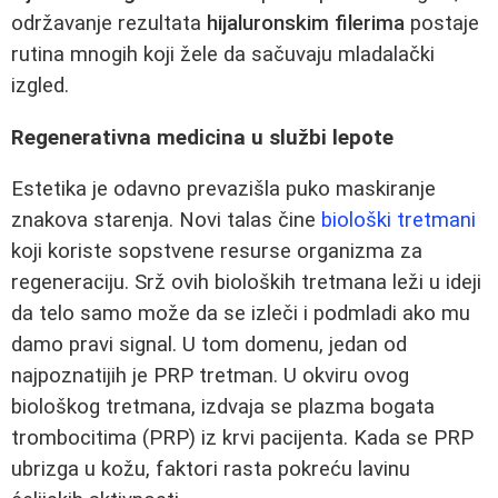
održavanje rezultata
hijaluronskim filerima
postaje
rutina mnogih koji žele da sačuvaju mladalački
izgled.
Regenerativna medicina u službi lepote
Estetika je odavno prevazišla puko maskiranje
znakova starenja. Novi talas čine
biološki tretmani
koji koriste sopstvene resurse organizma za
regeneraciju. Srž ovih bioloških tretmana leži u ideji
da telo samo može da se izleči i podmladi ako mu
damo pravi signal. U tom domenu, jedan od
najpoznatijih je PRP tretman. U okviru ovog
biološkog tretmana, izdvaja se plazma bogata
trombocitima (PRP) iz krvi pacijenta. Kada se PRP
ubrizga u kožu, faktori rasta pokreću lavinu