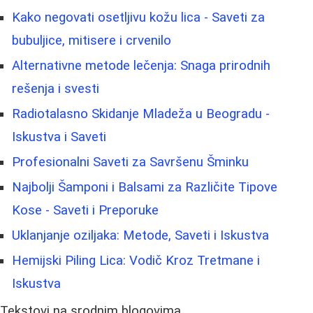
Kako negovati osetljivu kožu lica - Saveti za
bubuljice, mitisere i crvenilo
Alternativne metode lečenja: Snaga prirodnih
rešenja i svesti
Radiotalasno Skidanje Mladeža u Beogradu -
Iskustva i Saveti
Profesionalni Saveti za Savršenu Šminku
Najbolji Šamponi i Balsami za Različite Tipove
Kose - Saveti i Preporuke
Uklanjanje oziljaka: Metode, Saveti i Iskustva
Hemijski Piling Lica: Vodič Kroz Tretmane i
Iskustva
Tekstovi na srodnim blogovima