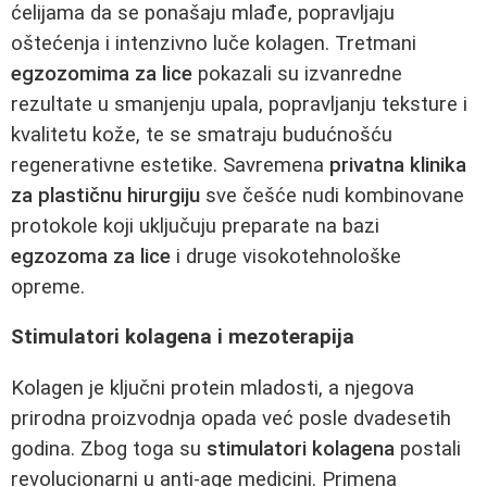
ćelijama da se ponašaju mlađe, popravljaju
oštećenja i intenzivno luče kolagen. Tretmani
egzozomima za lice
pokazali su izvanredne
rezultate u smanjenju upala, popravljanju teksture i
kvalitetu kože, te se smatraju budućnošću
regenerativne estetike. Savremena
privatna klinika
za plastičnu hirurgiju
sve češće nudi kombinovane
protokole koji uključuju preparate na bazi
egzozoma za lice
i druge visokotehnološke
opreme.
Stimulatori kolagena i mezoterapija
Kolagen je ključni protein mladosti, a njegova
prirodna proizvodnja opada već posle dvadesetih
godina. Zbog toga su
stimulatori kolagena
postali
revolucionarni u anti-age medicini. Primena