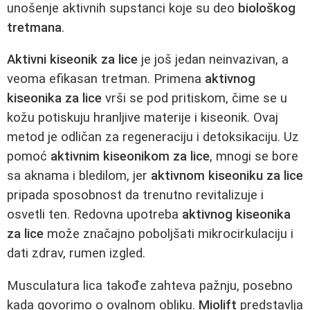
unošenje aktivnih supstanci koje su deo
biološkog
tretmana
.
Aktivni kiseonik za lice
je još jedan neinvazivan, a
veoma efikasan tretman. Primena
aktivnog
kiseonika za lice
vrši se pod pritiskom, čime se u
kožu potiskuju hranljive materije i kiseonik. Ovaj
metod je odličan za regeneraciju i detoksikaciju. Uz
pomoć
aktivnim kiseonikom za lice
, mnogi se bore
sa aknama i bledilom, jer
aktivnom kiseoniku za lice
pripada sposobnost da trenutno revitalizuje i
osvetli ten. Redovna upotreba
aktivnog kiseonika
za lice
može značajno poboljšati mikrocirkulaciju i
dati zdrav, rumen izgled.
Musculatura lica takođe zahteva pažnju, posebno
kada govorimo o ovalnom obliku.
Miolift
predstavlja