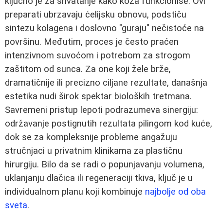
ključno je za shvatanje kako koža funkcioniše. Ovi
preparati ubrzavaju ćelijsku obnovu, podstiču
sintezu kolagena i doslovno "guraju" nečistoće na
površinu. Međutim, proces je često praćen
intenzivnom suvoćom i potrebom za strogom
zaštitom od sunca. Za one koji žele brže,
dramatičnije ili precizno ciljane rezultate, današnja
estetika nudi širok spektar bioloških tretmana.
Savremeni pristup lepoti podrazumeva sinergiju:
održavanje postignutih rezultata pilingom kod kuće,
dok se za kompleksnije probleme angažuju
stručnjaci u privatnim klinikama za plastičnu
hirurgiju. Bilo da se radi o popunjavanju volumena,
uklanjanju dlačica ili regeneraciji tkiva, ključ je u
individualnom planu koji kombinuje
najbolje od oba
sveta
.