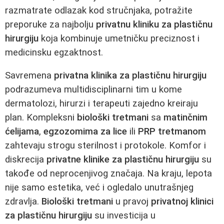
razmatrate odlazak kod stručnjaka, potražite
preporuke za najbolju
privatnu kliniku za plastičnu
hirurgiju
koja kombinuje umetničku preciznost i
medicinsku egzaktnost.
Savremena
privatna klinika za plastičnu hirurgiju
podrazumeva multidisciplinarni tim u kome
dermatolozi, hirurzi i terapeuti zajedno kreiraju
plan. Kompleksni
biološki tretmani
sa
matinčnim
ćelijama
,
egzozomima za lice
ili
PRP tretmanom
zahtevaju strogu sterilnost i protokole. Komfor i
diskrecija
privatne klinike za plastičnu hirurgiju
su
takođe od neprocenjivog značaja. Na kraju, lepota
nije samo estetika, već i ogledalo unutrašnjeg
zdravlja.
Biološki tretmani
u pravoj
privatnoj klinici
za plastičnu hirurgiju
su investicija u