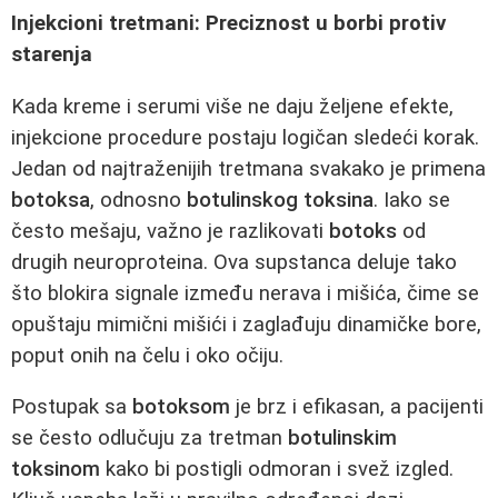
Injekcioni tretmani: Preciznost u borbi protiv
starenja
Kada kreme i serumi više ne daju željene efekte,
injekcione procedure postaju logičan sledeći korak.
Jedan od najtraženijih tretmana svakako je primena
botoksa
, odnosno
botulinskog toksina
. Iako se
često mešaju, važno je razlikovati
botoks
od
drugih neuroproteina. Ova supstanca deluje tako
što blokira signale između nerava i mišića, čime se
opuštaju mimični mišići i zaglađuju dinamičke bore,
poput onih na čelu i oko očiju.
Postupak sa
botoksom
je brz i efikasan, a pacijenti
se često odlučuju za tretman
botulinskim
toksinom
kako bi postigli odmoran i svež izgled.