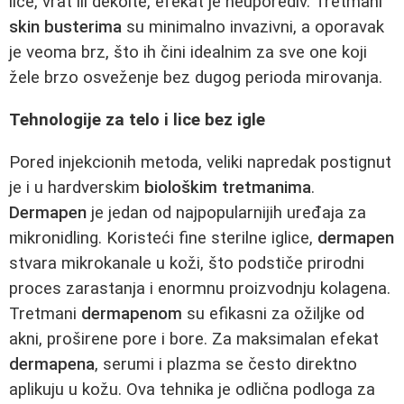
lice, vrat ili dekolte, efekat je neuporediv. Tretmani
skin busterima
su minimalno invazivni, a oporavak
je veoma brz, što ih čini idealnim za sve one koji
žele brzo osveženje bez dugog perioda mirovanja.
Tehnologije za telo i lice bez igle
Pored injekcionih metoda, veliki napredak postignut
je i u hardverskim
biološkim tretmanima
.
Dermapen
je jedan od najpopularnijih uređaja za
mikronidling. Koristeći fine sterilne iglice,
dermapen
stvara mikrokanale u koži, što podstiče prirodni
proces zarastanja i enormnu proizvodnju kolagena.
Tretmani
dermapenom
su efikasni za ožiljke od
akni, proširene pore i bore. Za maksimalan efekat
dermapena
, serumi i plazma se često direktno
aplikuju u kožu. Ova tehnika je odlična podloga za