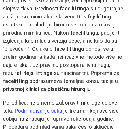
samo površinsko zatezanje, već repoziciju dubljih
slojeva tkiva. Prednosti
face liftinga
su dugotrajne,
a ožiljci su minimalni i skriveni. Dok
fejslifting
estetski podmlađuje, hirurzi se trude da očuvaju
prirodnu mimiku lica. Nakon
faceliftinga
, pacijenti
izgledaju kao mlađa verzija sebe, a ne kao da su
"prevučeni". Odluka o
face-liftingu
donosi se u
zrelim godinama kada neinvazivne metode više ne
daju efekat. Uz pravilnu postoperativnu negu,
rezultati
fejs-liftinga
su fascinantni. Priprema za
facelifting
podrazumeva temeljne konsultacije u
privatnoj klinici za plastičnu hirurgiju
.
Pored lica, ne smemo zaboraviti ni druge delove
tela.
Podmlađivanje šaka
je tretman koji sve više
dobija na značaju jer upravo ruke odaju godine.
Procedura podmlađivanja šaka često uključuje