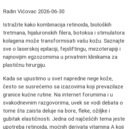
Radin Vićovac
2026-06-30
Istražite kako kombinacija retinoida, bioloških
tretmana, hijaluronskih filera, botoksa i stimulatora
kolagena može transformisati vašu kožu. Saznajte
sve o laserskoj epilaciji, fejsliftingu, mezoterapiji i
najnovijim egzozomima u privatnim klinikama za
plastičnu hirurgiju.
Kada se upustimo u svet napredne nege kože,
često se susrećemo sa izazovima koji prevazilaze
granice kućne rutine. Na internet forumima i u
svakodnevnim razgovorima, uvek se vodi debata o
tome šta zaista deluje na bore, fleke, ožiljke i
gubitak elastičnosti. Jedna od najčešćih tema jeste
upotreba retinoida, moćnih derivata vitamina A koji