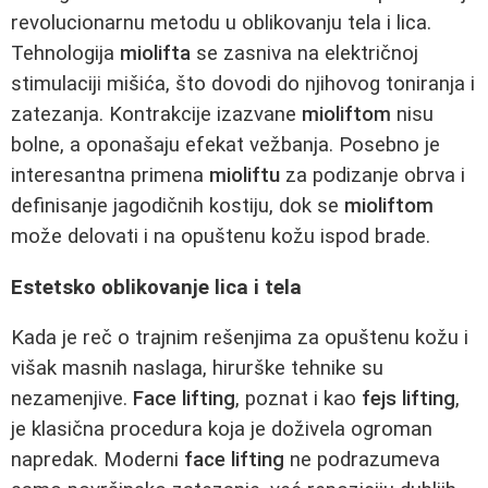
revolucionarnu metodu u oblikovanju tela i lica.
Tehnologija
miolifta
se zasniva na električnoj
stimulaciji mišića, što dovodi do njihovog toniranja i
zatezanja. Kontrakcije izazvane
mioliftom
nisu
bolne, a oponašaju efekat vežbanja. Posebno je
interesantna primena
mioliftu
za podizanje obrva i
definisanje jagodičnih kostiju, dok se
mioliftom
može delovati i na opuštenu kožu ispod brade.
Estetsko oblikovanje lica i tela
Kada je reč o trajnim rešenjima za opuštenu kožu i
višak masnih naslaga, hirurške tehnike su
nezamenjive.
Face lifting
, poznat i kao
fejs lifting
,
je klasična procedura koja je doživela ogroman
napredak. Moderni
face lifting
ne podrazumeva