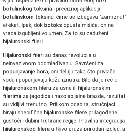
Ključ uspeha leži u pravilno određenoj dozi
botulinskog toksina
i preciznoj aplikaciji
botulinskom toksinu
, čime se izbegava "zamrznut"
efekat. Ipak, dok
botoks
opušta mišiće, on ne
vraća izgubljeni volumen. Za to su zaduženi
hijaluronski fileri
.
Hijaluronski fileri
su danas revolucija u
neinvazivnom podmlađivanju. Savršeni za
popunjavanje bora
, oni deluju tako što privlače
vodu i popunjavaju kožu iznutra. Bilo da je reč o
hijaluronskom fileru
za usne ili
hijaluronskim
filerima
za jagodice i nazolabijalne brazde, rezultati
su vidljivi trenutno. Prilikom odabira, stručnjaci
biraju specifične
hijaluronske filere
prilagođene
gustoći i dubini tretirane regije. Pravilna integracija
hijaluronskog filera
u tkivo pruža prirodan izgled, a