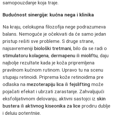
samopouzdanje koja traje.
Budućnost sinergije: kućna nega i klinika
Na kraju, celokupna filozofija nege podrazumeva
balans. Nemoguće je očekivati da će samo jedan
pristup rešiti sve probleme. S druge strane,
najsavremeniji
biološki tretmani
, bilo da se radi o
stimulatoru kolagena
,
dermapenu
ili
mioliftu
, daju
najbolje rezultate kada je koža pripremljena
pravilnom kućnom rutinom. Upravo tu na scenu
stupaju retinoidi. Priprema kože retinoidima pre
odlaska na
mezoterapiju lica
ili
fejslifting
može
pojačati efekat i ubrzati zarastanje. Zahvaljujući
eksfolijativnom delovanju, aktivni sastojci iz
skin
bustera
ili
aktivnog kiseonika za lice
prodiru dublje
i deluju potentnije.