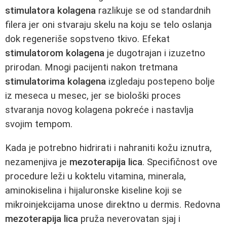
stimulatora kolagena
razlikuje se od standardnih
filera jer oni stvaraju skelu na koju se telo oslanja
dok regeneriše sopstveno tkivo. Efekat
stimulatorom kolagena
je dugotrajan i izuzetno
prirodan. Mnogi pacijenti nakon tretmana
stimulatorima kolagena
izgledaju postepeno bolje
iz meseca u mesec, jer se biološki proces
stvaranja novog kolagena pokreće i nastavlja
svojim tempom.
Kada je potrebno hidrirati i nahraniti kožu iznutra,
nezamenjiva je
mezoterapija lica
. Specifičnost ove
procedure leži u koktelu vitamina, minerala,
aminokiselina i hijaluronske kiseline koji se
mikroinjekcijama unose direktno u dermis. Redovna
mezoterapija lica
pruža neverovatan sjaj i