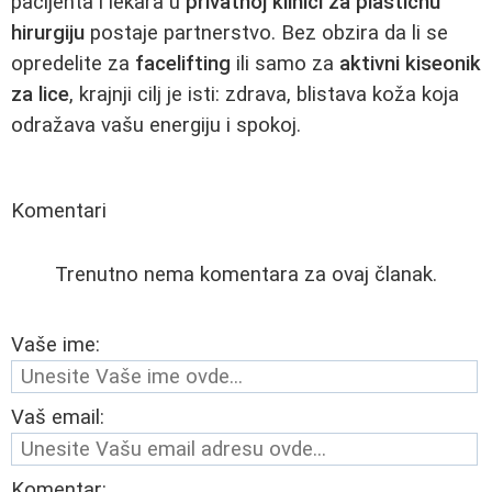
pacijenta i lekara u
privatnoj klinici za plastičnu
hirurgiju
postaje partnerstvo. Bez obzira da li se
opredelite za
facelifting
ili samo za
aktivni kiseonik
za lice
, krajnji cilj je isti: zdrava, blistava koža koja
odražava vašu energiju i spokoj.
Komentari
Trenutno nema komentara za ovaj članak.
Vaše ime:
Vaš email:
Komentar: