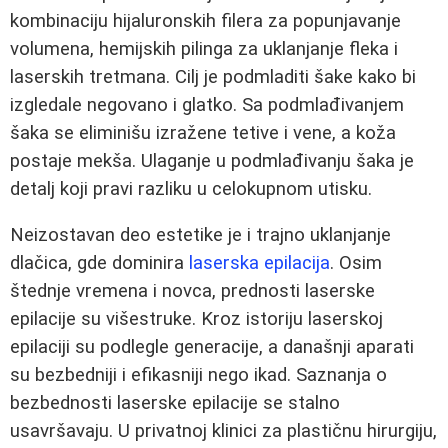
kombinaciju hijaluronskih filera za popunjavanje
volumena, hemijskih pilinga za uklanjanje fleka i
laserskih tretmana. Cilj je podmladiti šake kako bi
izgledale negovano i glatko. Sa podmlađivanjem
šaka se eliminišu izražene tetive i vene, a koža
postaje mekša. Ulaganje u podmlađivanju šaka je
detalj koji pravi razliku u celokupnom utisku.
Neizostavan deo estetike je i trajno uklanjanje
dlačica, gde dominira
laserska epilacija
. Osim
štednje vremena i novca, prednosti laserske
epilacije su višestruke. Kroz istoriju laserskoj
epilaciji su podlegle generacije, a današnji aparati
su bezbedniji i efikasniji nego ikad. Saznanja o
bezbednosti laserske epilacije se stalno
usavršavaju. U privatnoj klinici za plastičnu hirurgiju,