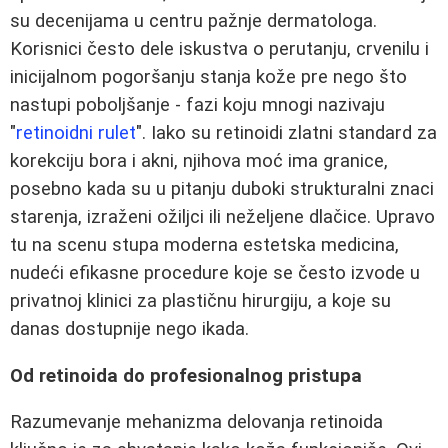
su decenijama u centru pažnje dermatologa.
Korisnici često dele iskustva o perutanju, crvenilu i
inicijalnom pogoršanju stanja kože pre nego što
nastupi poboljšanje - fazi koju mnogi nazivaju
"
retinoidni rulet
". Iako su retinoidi zlatni standard za
korekciju bora i akni, njihova moć ima granice,
posebno kada su u pitanju duboki strukturalni znaci
starenja, izraženi ožiljci ili neželjene dlačice. Upravo
tu na scenu stupa moderna estetska medicina,
nudeći efikasne procedure koje se često izvode u
privatnoj klinici za plastičnu hirurgiju, a koje su
danas dostupnije nego ikada.
Od retinoida do profesionalnog pristupa
Razumevanje mehanizma delovanja retinoida