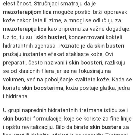
elestičnost. Stručnjaci smatraju da je
mezoterapijom lica
moguće postići brži oporavak
kože nakon leta ili zime, a mnogi se odlučuju za
mezoterapiju lica
kao pripremu za važne događaje.
Uz to, tu su i
skin busteri
, koncentrovani kokteli
hidratantnih agenasa. Poznato je da
skin busteri
pružaju instantan efekat staklaste kože. Ovi
preparati, često nazivani i
skin boosteri
, razlikuju
se od klasičnih filera jer se ne fokusiraju na
volumen, već na poboljšanje kvaliteta kože. Kada se
koriste
skin boosterima
, koža postaje glatka, jedra
i hidrirana.
U grupi naprednih hidratantnih tretmana ističu se i
skin buster
formulacije, koje se koriste za fine linije
i opštu revitalizaciju. Bilo da birate
skin bustera
za