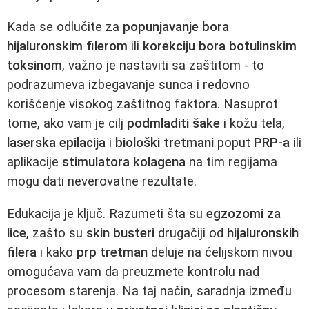
Kada se odlučite za
popunjavanje bora
hijaluronskim filerom
ili
korekciju bora
botulinskim
toksinom
, važno je nastaviti sa zaštitom - to
podrazumeva izbegavanje sunca i redovno
korišćenje visokog zaštitnog faktora. Nasuprot
tome, ako vam je cilj
podmladiti šake
i kožu tela,
laserska epilacija
i
biološki tretmani
poput
PRP-a
ili
aplikacije
stimulatora kolagena
na tim regijama
mogu dati neverovatne rezultate.
Edukacija je ključ. Razumeti šta su
egzozomi za
lice
, zašto su
skin busteri
drugačiji od
hijaluronskih
filera
i kako
prp tretman
deluje na ćelijskom nivou
omogućava vam da preuzmete kontrolu nad
procesom starenja. Na taj način, saradnja između