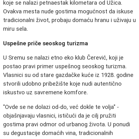
koje se nalazi petnaestak kilometara od Užica.
Ovakva mesta nude gostima mogućnost da iskuse
tradicionalni život, probaju domaću hranu i uživaju u
miru sela.
Uspešne priče seoskog turizma
U Sremu se nalazi etno eko klub Čerević, koji je
postao pravi primer uspešnog seoskog turizma.
Vlasnici su od stare gazdačke kuće iz 1928. godine
stvorili udobno pribežište koje nudi autentično
iskustvo uz savremene komfore.
"Ovde se ne dolazi od-do, već dokle te volja" -
objašnjavaju vlasnici, ističući da je cilj pružiti
gostima pravi odmor od urbanog života. U ponudi
su degustacije domaćih vina, tradicionalnih