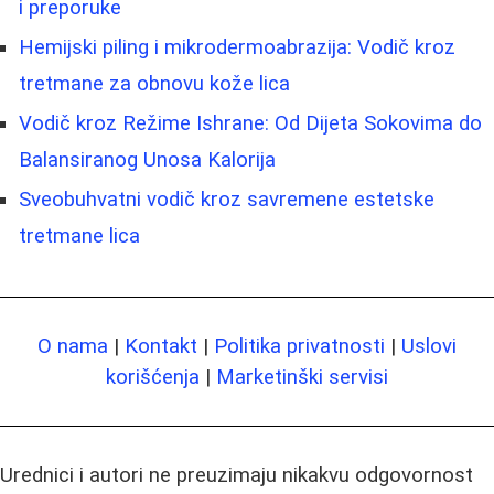
i preporuke
Hemijski piling i mikrodermoabrazija: Vodič kroz
tretmane za obnovu kože lica
Vodič kroz Režime Ishrane: Od Dijeta Sokovima do
Balansiranog Unosa Kalorija
Sveobuhvatni vodič kroz savremene estetske
tretmane lica
O nama
|
Kontakt
|
Politika privatnosti
|
Uslovi
korišćenja
|
Marketinški servisi
Urednici i autori ne preuzimaju nikakvu odgovornost