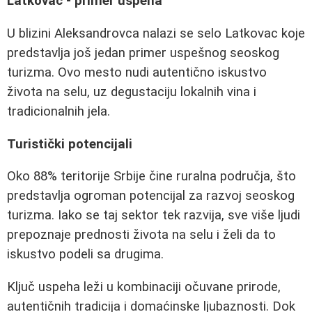
Latkovac - primer uspeha
U blizini Aleksandrovca nalazi se selo Latkovac koje
predstavlja još jedan primer uspešnog seoskog
turizma. Ovo mesto nudi autentično iskustvo
života na selu, uz degustaciju lokalnih vina i
tradicionalnih jela.
Turistički potencijali
Oko 88% teritorije Srbije čine ruralna područja, što
predstavlja ogroman potencijal za razvoj seoskog
turizma. Iako se taj sektor tek razvija, sve više ljudi
prepoznaje prednosti života na selu i želi da to
iskustvo podeli sa drugima.
Ključ uspeha leži u kombinaciji očuvane prirode,
autentičnih tradicija i domaćinske ljubaznosti. Dok