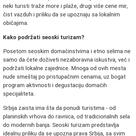
neki turisti traže more i plaže, drugi više cene mir,
čist vazduh i priliku da se upoznaju sa lokalnim
običajima.
Kako podržati seoski turizam?
Posetom seoskim domaćinstvima i etno selima ne
samo da ćete doživeti nezaboravna iskustva, već i
podržati lokalne zajednice. Mnoga od ovih mesta
nude smeštaj po pristupačnim cenama, uz bogat
program aktivnosti i degustaciju domaćih
specijaliteta.
Srbija zaista ima šta da ponudi turistima - od
planinskih vrhova do ravnica, od tradicionalnih sela
do modernih banja. Seoski turizam predstavlja
idealnu priliku da se upozna prava Srbija, sa svim