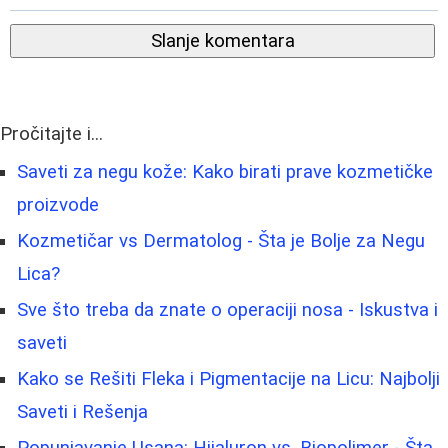
Slanje komentara
Pročitajte i...
Saveti za negu kože: Kako birati prave kozmetičke
proizvode
Kozmetičar vs Dermatolog - Šta je Bolje za Negu
Lica?
Sve što treba da znate o operaciji nosa - Iskustva i
saveti
Kako se Rešiti Fleka i Pigmentacije na Licu: Najbolji
Saveti i Rešenja
Popunjavanje Usana: Hijaluron vs. Biopolimer - Šta