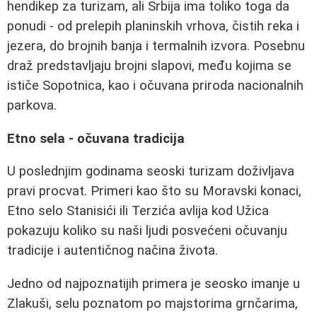
hendikep za turizam, ali Srbija ima toliko toga da
ponudi - od prelepih planinskih vrhova, čistih reka i
jezera, do brojnih banja i termalnih izvora. Posebnu
draž predstavljaju brojni slapovi, među kojima se
ističe Sopotnica, kao i očuvana priroda nacionalnih
parkova.
Etno sela - očuvana tradicija
U poslednjim godinama seoski turizam doživljava
pravi procvat. Primeri kao što su Moravski konaci,
Etno selo Stanisići ili Terzića avlija kod Užica
pokazuju koliko su naši ljudi posvećeni očuvanju
tradicije i autentičnog načina života.
Jedno od najpoznatijih primera je seosko imanje u
Zlakuši, selu poznatom po majstorima grnčarima,