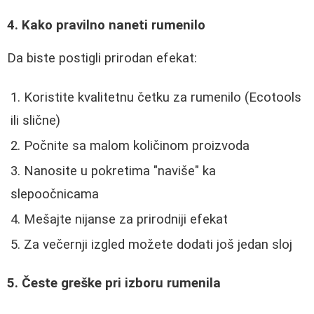
4. Kako pravilno naneti rumenilo
Da biste postigli prirodan efekat:
Koristite kvalitetnu četku za rumenilo (Ecotools
ili slične)
Počnite sa malom količinom proizvoda
Nanosite u pokretima "naviše" ka
slepoočnicama
Mešajte nijanse za prirodniji efekat
Za večernji izgled možete dodati još jedan sloj
5. Česte greške pri izboru rumenila