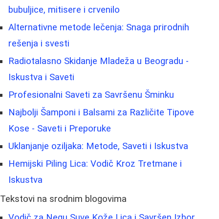
bubuljice, mitisere i crvenilo
Alternativne metode lečenja: Snaga prirodnih
rešenja i svesti
Radiotalasno Skidanje Mladeža u Beogradu -
Iskustva i Saveti
Profesionalni Saveti za Savršenu Šminku
Najbolji Šamponi i Balsami za Različite Tipove
Kose - Saveti i Preporuke
Uklanjanje oziljaka: Metode, Saveti i Iskustva
Hemijski Piling Lica: Vodič Kroz Tretmane i
Iskustva
Tekstovi na srodnim blogovima
Vodič za Negu Suve Kože Lica i Savršen Izbor