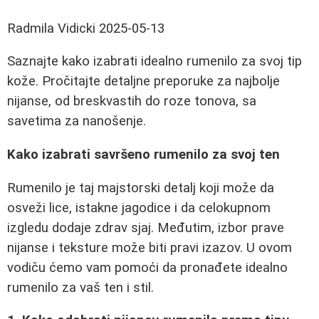
Radmila Vidicki
2025-05-13
Saznajte kako izabrati idealno rumenilo za svoj tip
kože. Pročitajte detaljne preporuke za najbolje
nijanse, od breskvastih do roze tonova, sa
savetima za nanošenje.
Kako izabrati savršeno rumenilo za svoj ten
Rumenilo je taj majstorski detalj koji može da
osveži lice, istakne jagodice i da celokupnom
izgledu dodaje zdrav sjaj. Međutim, izbor prave
nijanse i teksture može biti pravi izazov. U ovom
vodiču ćemo vam pomoći da pronađete idealno
rumenilo za vaš ten i stil.