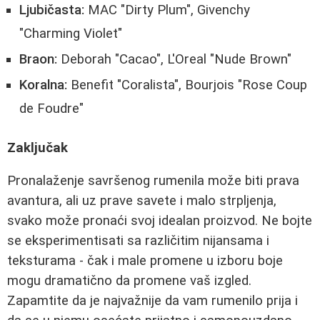
Ljubičasta:
MAC "Dirty Plum", Givenchy
"Charming Violet"
Braon:
Deborah "Cacao", L'Oreal "Nude Brown"
Koralna:
Benefit "Coralista", Bourjois "Rose Coup
de Foudre"
Zaključak
Pronalaženje savršenog rumenila može biti prava
avantura, ali uz prave savete i malo strpljenja,
svako može pronaći svoj idealan proizvod. Ne bojte
se eksperimentisati sa različitim nijansama i
teksturama - čak i male promene u izboru boje
mogu dramatično da promene vaš izgled.
Zapamtite da je najvažnije da vam rumenilo prija i