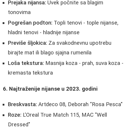
Prejaka nijansa:
Uvek počnite sa blagim
tonovima
Pogrešan podton:
Topli tenovi - tople nijanse,
hladni tenovi - hladnije nijanse
Previše šljokica:
Za svakodnevnu upotrebu
birajte mat ili blago sjajna rumenila
Loša tekstura:
Masnija koza - prah, suva koza -
kremasta tekstura
6. Najtraženije nijanse u 2023. godini
Breskvasta:
Artdeco 08, Deborah "Rosa Pesca"
Roze:
L'Oreal True Match 115, MAC "Well
Dressed"