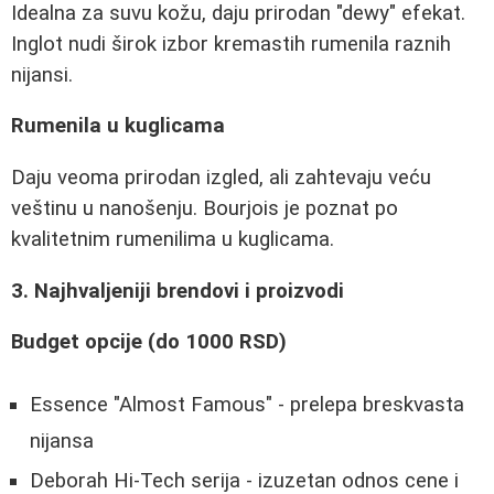
Idealna za suvu kožu, daju prirodan "dewy" efekat.
Inglot nudi širok izbor kremastih rumenila raznih
nijansi.
Rumenila u kuglicama
Daju veoma prirodan izgled, ali zahtevaju veću
veštinu u nanošenju. Bourjois je poznat po
kvalitetnim rumenilima u kuglicama.
3. Najhvaljeniji brendovi i proizvodi
Budget opcije (do 1000 RSD)
Essence "Almost Famous" - prelepa breskvasta
nijansa
Deborah Hi-Tech serija - izuzetan odnos cene i