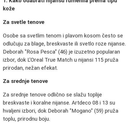
1. Kako odabrati nijansu rumenila prema tipu
kože
Za svetle tenove
Osobe sa svetlim tenom i plavom kosom često se
odlučuju za blage, breskvaste ili svetlo roze nijanse.
Deborah "Rosa Pesca" (46) je izuzetno popularan
izbor, dok L'Oreal True Match u nijansi 115 pruža
prirodan, nežan efekat.
Za srednje tenove
Za srednje tenove odlično se slažu toplije
breskvaste i koralne nijanse. Artdeco 08 i 13 su
hvaljeni izbori, dok Deborah "Mogano" (59) pruža
toplu, prirodnu boju.