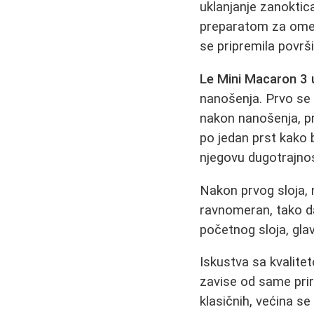
uklanjanje zanoktic
preparatom za omekš
se pripremila površi
Le Mini Macaron 3 u
nanošenja. Prvo se
nakon nanošenja, pr
po jedan prst kako 
njegovu dugotrajno
Nakon prvog sloja, n
ravnomeran, tako da 
početnog sloja, glav
Iskustva sa kvalitet
zavise od same priro
klasičnih, većina s