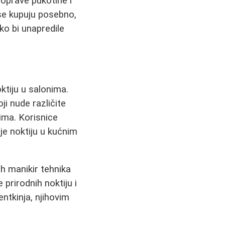
 poprave pukotine i
 se kupuju posebno,
ko bi unapredile
ktiju u salonima.
ji nude različite
vima. Korisnice
e noktiju u kućnim
h manikir tehnika
 prirodnih noktiju i
ntkinja, njihovim