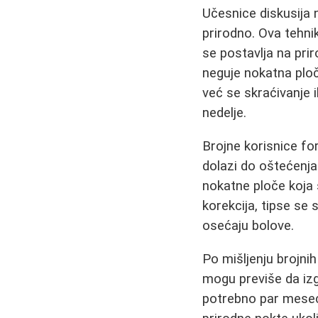
Učesnice diskusija n
prirodno. Ova tehnik
se postavlja na prir
neguje nokatna ploč
već se skraćivanje i
nedelje.
Brojne korisnice fo
dolazi do oštećenja
nokatne ploče koja s
korekcija, tipse se 
osećaju bolove.
Po mišljenju brojni
mogu previše da izgr
potrebno par meseci 