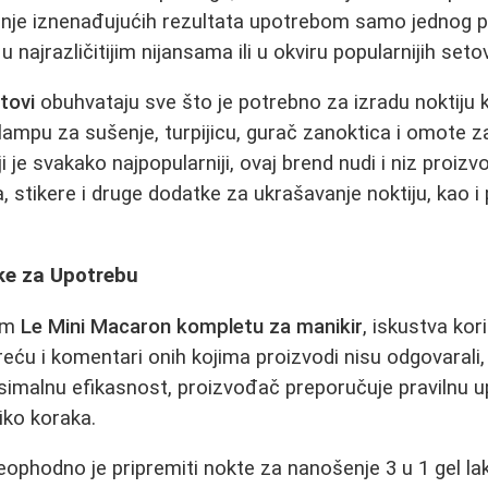
je iznenađujućih rezultata upotrebom samo jednog pr
 najrazličitijim nijansama ili u okviru popularnijih seto
tovi
obuhvataju sve što je potrebno za izradu noktiju k
V lampu za sušenje, turpijicu, gurač zanoktica i omote z
 je svakako najpopularniji, ovaj brend nudi i niz proizv
a, stikere i druge dodatke za ukrašavanje noktiju, kao 
uke za Upotrebu
om
Le Mini Macaron kompletu za manikir
, iskustva kor
reću i komentari onih kojima proizvodi nisu odgovarali,
simalnu efikasnost, proizvođač preporučuje pravilnu u
ko koraka.
ophodno je pripremiti nokte za nanošenje 3 u 1 gel l