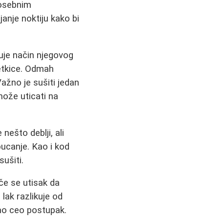
posebnim
anje noktiju kako bi
kuje način njegovog
etkice. Odmah
ažno je sušiti jedan
može uticati na
nešto deblji, ali
pucanje. Kao i kod
ušiti.
iče se utisak da
 lak razlikuje od
dao ceo postupak.