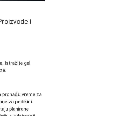
Proizvode i
. Istražite gel
te.
a pronađu vreme za
one za pedikir i
taju planirane