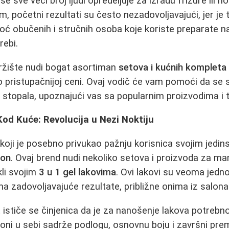
e sve veći broj ljudi opredeljuje za izradu frizure ili n
 početni rezultati su često nezadovoljavajući, jer je t
oć obučenih i stručnih osoba koje koriste preparate 
rebi.
ržište nudi bogat asortiman
setova i kućnih kompleta
no pristupačnijoj ceni. Ovaj vodič će vam pomoći da se
i stopala, upoznajući vas sa popularnim proizvodima i
Kod Kuće: Revolucija u Nezi Noktiju
oji je posebno privukao pažnju korisnica svojim jedin
ron
. Ovaj brend nudi nekoliko setova i proizvoda za man
li svojim
3 u 1 gel lakovima
. Ovi lakovi su veoma jedn
a zadovoljavajuće rezultate, približne onima iz salona
 ističe se činjenica da je za nanošenje lakova potreb
oni u sebi sadrže podlogu, osnovnu boju i završni pre