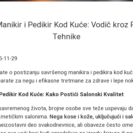
anikir i Pedikir Kod Kuće: Vodič kroz 
Tehnike
5-11-29
ate o postizanju savršenog manikira i pedikira kod kuće
parate za negu i efikasne tretmane za zdrave i lepe nok
 Pedikir Kod Kuće: Kako Postići Salonski Kvalitet
avremenog života, brojne osobe sve teže uspevaju d
zmetičkim salonima.
Nega kose i kože, uključujući i sal
 neizostavni deo svakodnevnice, ali obaveze često ome