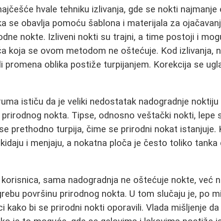
ajčešće hvale tehniku izlivanja, gde se nokti najmanje 
a se obavlja pomoću šablona i materijala za ojačavanje (
odne nokte. Izliveni nokti su trajni, a time postoji i m
a koja se ovom metodom ne oštećuje. Kod izlivanja, no
li promena oblika postiže turpijanjem. Korekcija se ugl
ruma ističu da je veliki nedostatak nadogradnje noktiju
 prirodnog nokta. Tipse, odnosno veštački nokti, lepe 
e prethodno turpija, čime se prirodni nokat istanjuje. 
skidaju i menjaju, a nokatna ploča je često toliko tanka d
h korisnica, sama nadogradnja ne oštećuje nokte, već n
ebu površinu prirodnog nokta. U tom slučaju je, po mišl
kako bi se prirodni nokti oporavili. Vlada mišljenje da 