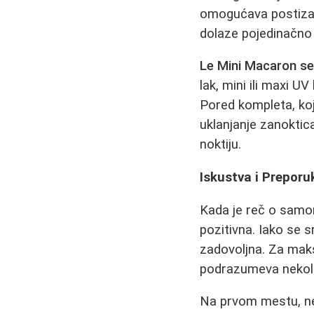
omogućava postizan
dolaze pojedinačno u
Le Mini Macaron se
lak, mini ili maxi U
Pored kompleta, koji
uklanjanje zanoktic
noktiju.
Iskustva i Prepor
Kada je reč o sam
pozitivna. Iako se s
zadovoljna. Za mak
podrazumeva nekoli
Na prvom mestu, ne