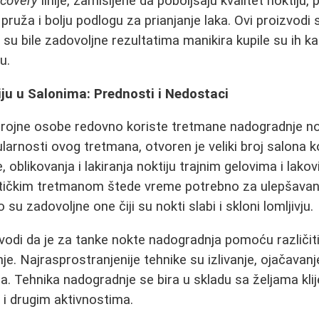
ecovery
linije, zamišljene da poboljšaju kvalitet noktiju,
 pruža i bolju podlogu za prianjanje laka. Ovi proizvodi
su bile zadovoljne rezultatima manikira kupile su ih ka
u.
ju u Salonima: Prednosti i Nedostaci
brojne osobe redovno koriste tretmane nadogradnje no
arnosti ovog tretmana, otvoren je veliki broj salona ko
 oblikovanja i lakiranja noktiju trajnim gelovima i lako
ičkim tretmanom štede vreme potrebno za ulepšavanj
su zadovoljne one čiji su nokti slabi i skloni lomljivju.
di da je za tanke nokte nadogradnja pomoću različiti
je. Najrasprostranjenije tehnike su izlivanje, ojačavanje
. Tehnika nadogradnje se bira u skladu sa željama klije
 i drugim aktivnostima.