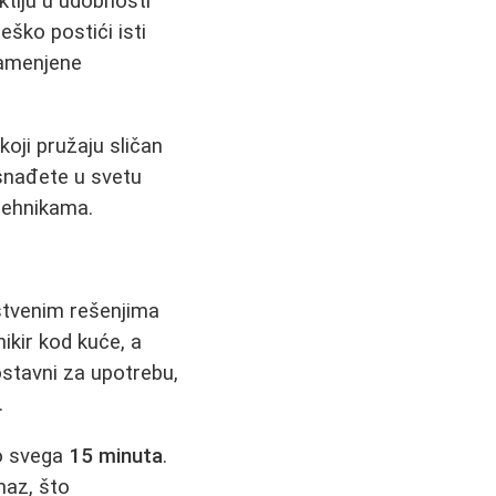
oktiju u udobnosti
eško postići isti
namenjene
koji pružaju sličan
 snađete u svetu
 tehnikama.
stvenim rešenjima
ikir kod kuće, a
ostavni za upotrebu,
.
no svega
15 minuta
.
maz, što