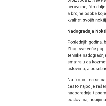
proizvoda iz
Nail R
neravnine, što dalje
a brojne osobe koje 
kvalitet svojih noktij
Nadogradnja Nokti
Poslednjih godina, 
Zbog sve veće popul
tehnike nadogradnje,
smatraju da kozmet
uslovima, a posebno 
Na forumima se navo
često najbolje rešen
nadogradnja tipsama
poslovima, hobijima