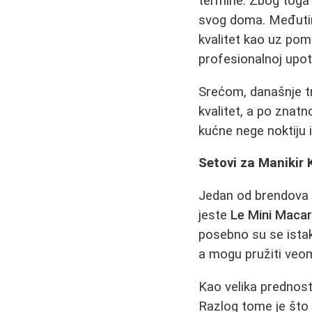
termine. Zbog toga s
svog doma. Međutim,
kvalitet kao uz pom
profesionalnoj upot
Srećom, današnje t
kvalitet, a po znat
kućne nege noktiju 
Setovi za Manikir 
Jedan od brendova k
jeste
Le Mini Maca
posebno su se istak
a mogu pružiti veom
Kao velika prednost
Razlog tome je što 