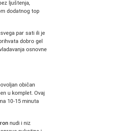
ez ljuštenja,
ebom dodatnog top
vega par sati ili je
prihvata dobro gel
savladavanja osnovne
 dovoljan običan
učen u komplet. Ovaj
ima 10-15 minuta
aron
nudi i niz