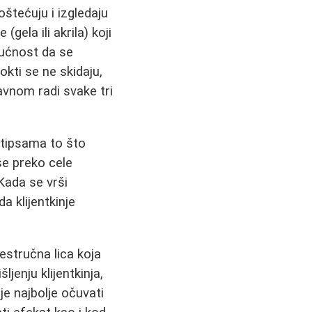
oštećuju i izgledaju
gela ili akrila) koji
ogućnost da se
kti se ne skidaju,
avnom radi svake tri
 tipsama to što
se preko cele
Kada se vrši
a klijentkinje
estručna lica koja
jenju klijentkinja,
je najbolje očuvati