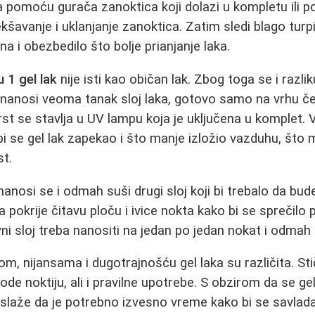
a pomoću gurača zanoktica koji dolazi u kompletu ili 
avanje i uklanjanje zanoktica. Zatim sledi blago turpij
na i obezbedilo što bolje prianjanje laka.
 1 gel lak
nije isti kao običan lak. Zbog toga se i razli
 nanosi veoma tanak sloj laka, gotovo samo na vrhu č
st se stavlja u UV lampu koja je uključena u komplet. V
bi se gel lak zapekao i što manje izložio vazduhu, što 
st.
anosi se i odmah suši drugi sloj koji bi trebalo da bude 
pokrije čitavu ploču i ivice nokta kako bi se sprečilo 
ni sloj treba nanositi na jedan po jedan nokat i odmah s
om, nijansama i dugotrajnošću gel laka su različita. St
de noktiju, ali i pravilne upotrebe. S obzirom da se gel
e slaže da je potrebno izvesno vreme kako bi se savla