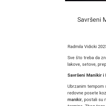
Savršeni M
Radmila Vidicki
202
Sve što treba da zn
lakove, setove, pre
Savršeni Manikir i
Ubrzanim tempom s
redovne posete ko
manikir
, postali su