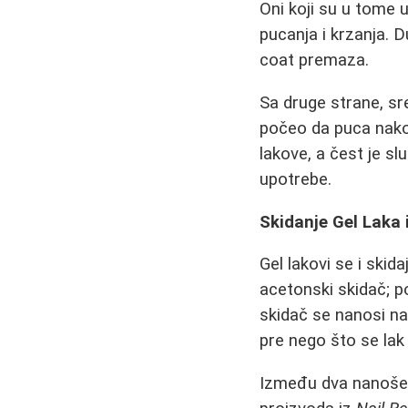
Oni koji su u tome u
pucanja i krzanja. 
coat premaza.
Sa druge strane, sre
počeo da puca nakon
lakove, a čest je s
upotrebe.
Skidanje Gel Laka
Gel lakovi se i skid
acetonski skidač; p
skidač se nanosi na
pre nego što se lak
Između dva nanošenj