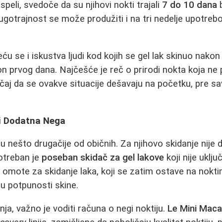
speli, svedoče da su njihovi nokti trajali
7 do 10 dana
b
Dugotrajnost se može produžiti i na tri nedelje upotr
ću se i iskustva ljudi kod kojih se gel lak skinuo nakon s
 prvog dana. Najčešće je reč o prirodi nokta koja ne 
lučaj da se ovakve situacije dešavaju na početku, pre 
 i Dodatna Nega
aju nešto drugačije od običnih. Za njihovo skidanje nije
otreban je
poseban skidač za gel lakove
koji nije uklj
 omote za skidanje laka, koji se zatim ostave na nokt
 u potpunosti skine.
a, važno je voditi računa o negi noktiju.
Le Mini Mac