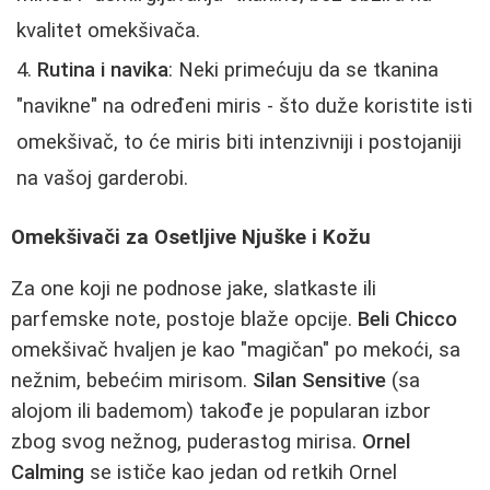
kvalitet omekšivača.
Rutina i navika
: Neki primećuju da se tkanina
"navikne" na određeni miris - što duže koristite isti
omekšivač, to će miris biti intenzivniji i postojaniji
na vašoj garderobi.
Omekšivači za Osetljive Njuške i Kožu
Za one koji ne podnose jake, slatkaste ili
parfemske note, postoje blaže opcije.
Beli Chicco
omekšivač hvaljen je kao "magičan" po mekoći, sa
nežnim, bebećim mirisom.
Silan Sensitive
(sa
alojom ili bademom) takođe je popularan izbor
zbog svog nežnog, puderastog mirisa.
Ornel
Calming
se ističe kao jedan od retkih Ornel