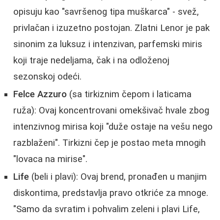
opisuju kao "savršenog tipa muškarca" - svež,
privlačan i izuzetno postojan. Zlatni Lenor je pak
sinonim za luksuz i intenzivan, parfemski miris
koji traje nedeljama, čak i na odloženoj
sezonskoj odeći.
Felce Azzuro
(sa tirkiznim čepom i laticama
ruža): Ovaj koncentrovani omekšivač hvale zbog
intenzivnog mirisa koji "duže ostaje na vešu nego
razblaženi". Tirkizni čep je postao meta mnogih
"lovaca na mirise".
Life
(beli i plavi): Ovaj brend, pronađen u manjim
diskontima, predstavlja pravo otkriće za mnoge.
"Samo da svratim i pohvalim zeleni i plavi Life,