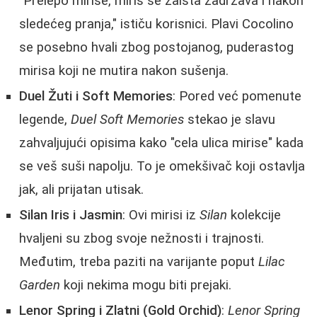
"Prelepo mirise, miris se zaista zadržava i nakon
sledećeg pranja," ističu korisnici. Plavi Cocolino
se posebno hvali zbog postojanog, puderastog
mirisa koji ne mutira nakon sušenja.
Duel Žuti i Soft Memories
: Pored već pomenute
legende,
Duel Soft Memories
stekao je slavu
zahvaljujući opisima kako "cela ulica mirise" kada
se veš suši napolju. To je omekšivač koji ostavlja
jak, ali prijatan utisak.
Silan Iris i Jasmin
: Ovi mirisi iz
Silan
kolekcije
hvaljeni su zbog svoje nežnosti i trajnosti.
Međutim, treba paziti na varijante poput
Lilac
Garden
koji nekima mogu biti prejaki.
Lenor Spring i Zlatni (Gold Orchid)
:
Lenor Spring