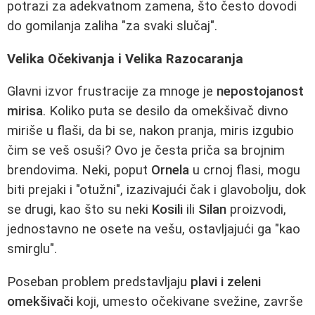
potrazi za adekvatnom zamena, što često dovodi
do gomilanja zaliha "za svaki slučaj".
Velika Očekivanja i Velika Razocaranja
Glavni izvor frustracije za mnoge je
nepostojanost
mirisa
. Koliko puta se desilo da omekšivač divno
miriše u flaši, da bi se, nakon pranja, miris izgubio
čim se veš osuši? Ovo je česta priča sa brojnim
brendovima. Neki, poput
Ornela
u crnoj flasi, mogu
biti prejaki i "otužni", izazivajući čak i glavobolju, dok
se drugi, kao što su neki
Kosili
ili
Silan
proizvodi,
jednostavno ne osete na vešu, ostavljajući ga "kao
smirglu".
Poseban problem predstavljaju
plavi i zeleni
omekšivači
koji, umesto očekivane svežine, završe