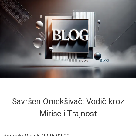
Savršen Omekšivač: Vodič kroz
Mirise i Trajnost
Radmila Vidicki
2026-02-11