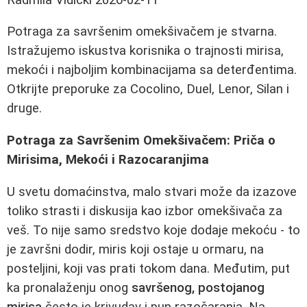
Potraga za savršenim omekšivačem je stvarna.
Istražujemo iskustva korisnika o trajnosti mirisa,
mekoći i najboljim kombinacijama sa deterđentima.
Otkrijte preporuke za Cocolino, Duel, Lenor, Silan i
druge.
Potraga za Savršenim Omekšivačem: Priča o
Mirisima, Mekoći i Razocaranjima
U svetu domaćinstva, malo stvari može da izazove
toliko strasti i diskusija kao izbor omekšivača za
veš. To nije samo sredstvo koje dodaje mekoću - to
je završni dodir, miris koji ostaje u ormaru, na
posteljini, koji vas prati tokom dana. Međutim, put
ka pronalaženju onog
savršenog, postojanog
mirisa
često je krivudav i pun razočaranja. Na