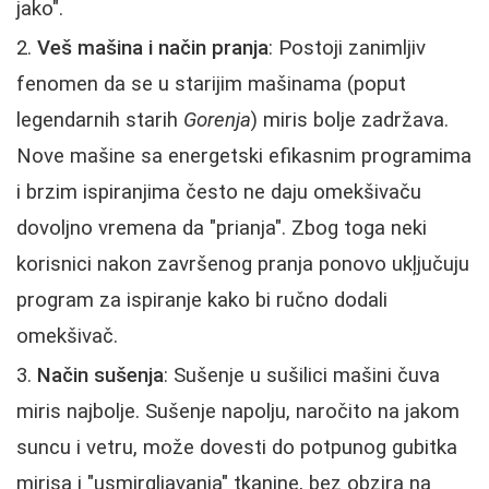
jako".
Veš mašina i način pranja
: Postoji zanimljiv
fenomen da se u starijim mašinama (poput
legendarnih starih
Gorenja
) miris bolje zadržava.
Nove mašine sa energetski efikasnim programima
i brzim ispiranjima često ne daju omekšivaču
dovoljno vremena da "prianja". Zbog toga neki
korisnici nakon završenog pranja ponovo ukļjučuju
program za ispiranje kako bi ručno dodali
omekšivač.
Način sušenja
: Sušenje u sušilici mašini čuva
miris najbolje. Sušenje napolju, naročito na jakom
suncu i vetru, može dovesti do potpunog gubitka
mirisa i "usmirgljavanja" tkanine, bez obzira na