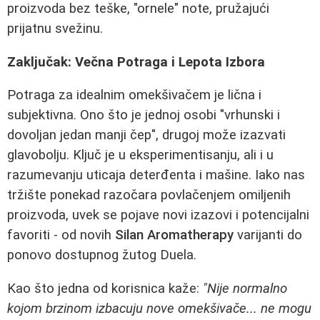
proizvoda bez teške, "ornele" note, pružajući
prijatnu svežinu.
Zaključak: Večna Potraga i Lepota Izbora
Potraga za idealnim omekšivačem je lična i
subjektivna. Ono što je jednoj osobi "vrhunski i
dovoljan jedan manji čep", drugoj može izazvati
glavobolju. Ključ je u eksperimentisanju, ali i u
razumevanju uticaja deterđenta i mašine. Iako nas
tržište ponekad razočara povlačenjem omiljenih
proizvoda, uvek se pojave novi izazovi i potencijalni
favoriti - od novih
Silan Aromatherapy
varijanti do
ponovo dostupnog žutog Duela.
Kao što jedna od korisnica kaže:
"Nije normalno
kojom brzinom izbacuju nove omekšivače... ne mogu