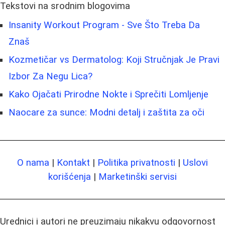
Tekstovi na srodnim blogovima
Insanity Workout Program - Sve Što Treba Da
Znaš
Kozmetičar vs Dermatolog: Koji Stručnjak Je Pravi
Izbor Za Negu Lica?
Kako Ojačati Prirodne Nokte i Sprečiti Lomljenje
Naocare za sunce: Modni detalj i zaštita za oči
O nama
|
Kontakt
|
Politika privatnosti
|
Uslovi
korišćenja
|
Marketinški servisi
Urednici i autori ne preuzimaju nikakvu odgovornost