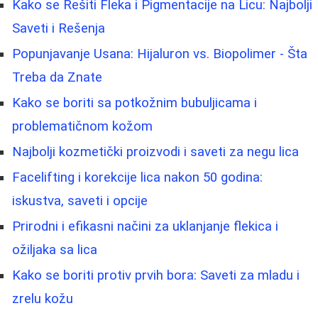
Kako se Rešiti Fleka i Pigmentacije na Licu: Najbolji
Saveti i Rešenja
Popunjavanje Usana: Hijaluron vs. Biopolimer - Šta
Treba da Znate
Kako se boriti sa potkožnim bubuljicama i
problematičnom kožom
Najbolji kozmetički proizvodi i saveti za negu lica
Facelifting i korekcije lica nakon 50 godina:
iskustva, saveti i opcije
Prirodni i efikasni načini za uklanjanje flekica i
ožiljaka sa lica
Kako se boriti protiv prvih bora: Saveti za mladu i
zrelu kožu