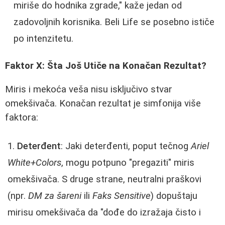
miriše do hodnika zgrade," kaže jedan od
zadovoljnih korisnika. Beli Life se posebno ističe
po intenzitetu.
Faktor X: Šta Još Utiče na Konačan Rezultat?
Miris i mekoća veša nisu isključivo stvar
omekšivača. Konačan rezultat je simfonija više
faktora:
Deterđent
: Jaki deterđenti, poput tečnog
Ariel
White+Colors
, mogu potpuno "pregaziti" miris
omekšivača. S druge strane, neutralni praškovi
(npr.
DM za šareni
ili
Faks Sensitive
) dopuštaju
mirisu omekšivača da "dođe do izražaja čisto i