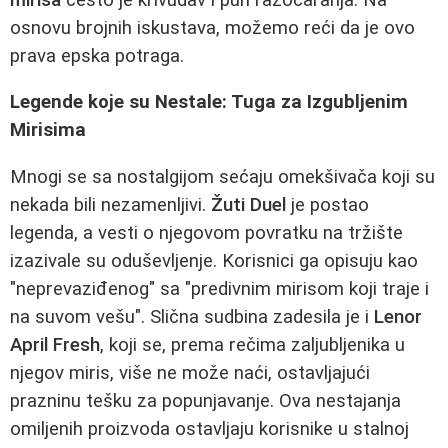
osnovu brojnih iskustava, možemo reći da je ovo
prava epska potraga.
Legende koje su Nestale: Tuga za Izgubljenim
Mirisima
Mnogi se sa nostalgijom sećaju omekšivača koji su
nekada bili nezamenljivi.
Žuti Duel
je postao
legenda, a vesti o njegovom povratku na tržište
izazivale su oduševljenje. Korisnici ga opisuju kao
"neprevaziđenog" sa "predivnim mirisom koji traje i
na suvom vešu". Slična sudbina zadesila je i
Lenor
April Fresh
, koji se, prema rečima zaljubljenika u
njegov miris, više ne može naći, ostavljajući
prazninu tešku za popunjavanje. Ova nestajanja
omiljenih proizvoda ostavljaju korisnike u stalnoj