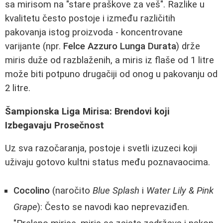
sa mirisom na "stare praškove za veš". Razlike u
kvalitetu često postoje i između različitih
pakovanja istog proizvoda - koncentrovane
varijante (npr.
Felce Azzuro Lunga Durata
) drže
miris duže od razblaženih, a miris iz flaše od 1 litre
može biti potpuno drugačiji od onog u pakovanju od
2 litre.
Šampionska Liga Mirisa: Brendovi koji
Izbegavaju Prosečnost
Uz sva razočaranja, postoje i svetli izuzeci koji
uživaju gotovo kultni status među poznavaocima.
Cocolino
(naročito
Blue Splash
i
Water Lily & Pink
Grape
): Često se navodi kao neprevaziđen.