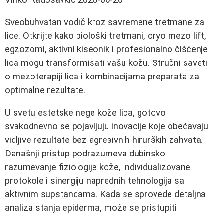
Sveobuhvatan vodič kroz savremene tretmane za
lice. Otkrijte kako biološki tretmani, cryo mezo lift,
egzozomi, aktivni kiseonik i profesionalno čišćenje
lica mogu transformisati vašu kožu. Stručni saveti
o mezoterapiji lica i kombinacijama preparata za
optimalne rezultate.
U svetu estetske nege kože lica, gotovo
svakodnevno se pojavljuju inovacije koje obećavaju
vidljive rezultate bez agresivnih hirurških zahvata.
Današnji pristup podrazumeva dubinsko
razumevanje fiziologije kože, individualizovane
protokole i sinergiju naprednih tehnologija sa
aktivnim supstancama. Kada se sprovede detaljna
analiza stanja epiderma, može se pristupiti