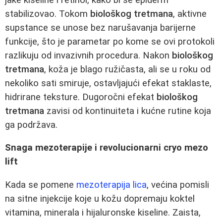
stabilizovao. Tokom
biološkog tretmana
, aktivne
supstance se unose bez narušavanja barijerne
funkcije, što je parametar po kome se ovi protokoli
razlikuju od invazivnih procedura. Nakon
biološkog
tretmana
, koža je blago ružičasta, ali se u roku od
nekoliko sati smiruje, ostavljajući efekat staklaste,
hidrirane teksture. Dugoročni efekat
biološkog
tretmana
zavisi od kontinuiteta i kućne rutine koja
ga podržava.
Snaga mezoterapije i revolucionarni cryo mezo
lift
Kada se pomene
mezoterapija lica
, većina pomisli
na sitne injekcije koje u kožu dopremaju koktel
vitamina, minerala i hijaluronske kiseline. Zaista,