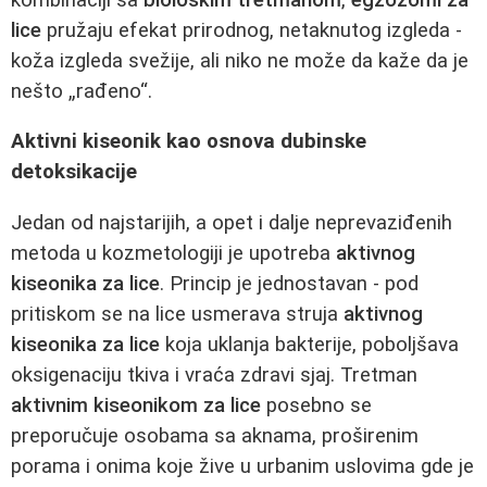
lice
pružaju efekat prirodnog, netaknutog izgleda -
koža izgleda svežije, ali niko ne može da kaže da je
nešto „rađeno“.
Aktivni kiseonik kao osnova dubinske
detoksikacije
Jedan od najstarijih, a opet i dalje neprevaziđenih
metoda u kozmetologiji je upotreba
aktivnog
kiseonika za lice
. Princip je jednostavan - pod
pritiskom se na lice usmerava struja
aktivnog
kiseonika za lice
koja uklanja bakterije, poboljšava
oksigenaciju tkiva i vraća zdravi sjaj. Tretman
aktivnim kiseonikom za lice
posebno se
preporučuje osobama sa aknama, proširenim
porama i onima koje žive u urbanim uslovima gde je