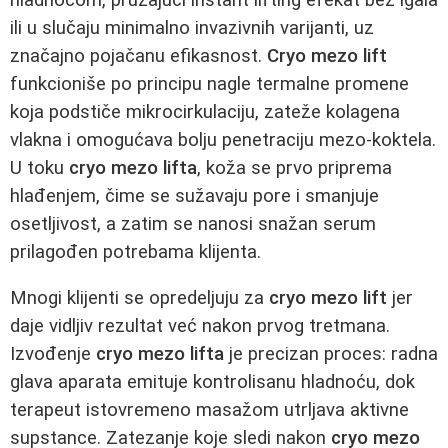
ili u slučaju minimalno invazivnih varijanti, uz
značajno pojačanu efikasnost.
Cryo mezo lift
funkcioniše po principu nagle termalne promene
koja podstiče mikrocirkulaciju, zateže kolagena
vlakna i omogućava bolju penetraciju mezo-koktela.
U toku
cryo mezo lifta
, koža se prvo priprema
hlađenjem, čime se sužavaju pore i smanjuje
osetljivost, a zatim se nanosi snažan serum
prilagođen potrebama klijenta.
Mnogi klijenti se opredeljuju za
cryo mezo lift
jer
daje vidljiv rezultat već nakon prvog tretmana.
Izvođenje
cryo mezo lifta
je precizan proces: radna
glava aparata emituje kontrolisanu hladnoću, dok
terapeut istovremeno masažom utrljava aktivne
supstance. Zatezanje koje sledi nakon
cryo mezo