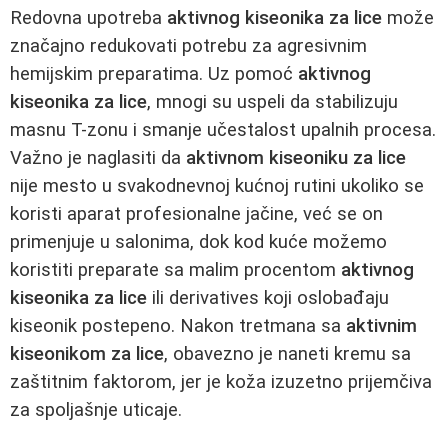
Redovna upotreba
aktivnog kiseonika za lice
može
značajno redukovati potrebu za agresivnim
hemijskim preparatima. Uz pomoć
aktivnog
kiseonika za lice
, mnogi su uspeli da stabilizuju
masnu T-zonu i smanje učestalost upalnih procesa.
Važno je naglasiti da
aktivnom kiseoniku za lice
nije mesto u svakodnevnoj kućnoj rutini ukoliko se
koristi aparat profesionalne jačine, već se on
primenjuje u salonima, dok kod kuće možemo
koristiti preparate sa malim procentom
aktivnog
kiseonika za lice
ili derivatives koji oslobađaju
kiseonik postepeno. Nakon tretmana sa
aktivnim
kiseonikom za lice
, obavezno je naneti kremu sa
zaštitnim faktorom, jer je koža izuzetno prijemčiva
za spoljašnje uticaje.