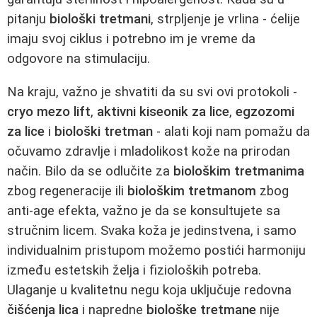
pitanju
biološki tretmani
, strpljenje je vrlina - ćelije
imaju svoj ciklus i potrebno im je vreme da
odgovore na stimulaciju.
Na kraju, važno je shvatiti da su svi ovi protokoli -
cryo mezo lift
,
aktivni kiseonik za lice
,
egzozomi
za lice
i
biološki tretman
- alati koji nam pomažu da
očuvamo zdravlje i mladolikost kože na prirodan
način. Bilo da se odlučite za
biološkim tretmanima
zbog regeneracije ili
biološkim tretmanom
zbog
anti-age efekta, važno je da se konsultujete sa
stručnim licem. Svaka koža je jedinstvena, i samo
individualnim pristupom možemo postići harmoniju
između estetskih želja i fizioloških potreba.
Ulaganje u kvalitetnu negu koja uključuje redovna
čišćenja lica
i napredne
biološke tretmane
nije