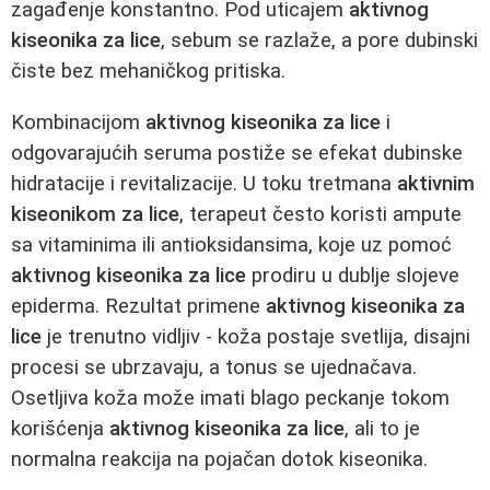
zagađenje konstantno. Pod uticajem
aktivnog
kiseonika za lice
, sebum se razlaže, a pore dubinski
čiste bez mehaničkog pritiska.
Kombinacijom
aktivnog kiseonika za lice
i
odgovarajućih seruma postiže se efekat dubinske
hidratacije i revitalizacije. U toku tretmana
aktivnim
kiseonikom za lice
, terapeut često koristi ampute
sa vitaminima ili antioksidansima, koje uz pomoć
aktivnog kiseonika za lice
prodiru u dublje slojeve
epiderma. Rezultat primene
aktivnog kiseonika za
lice
je trenutno vidljiv - koža postaje svetlija, disajni
procesi se ubrzavaju, a tonus se ujednačava.
Osetljiva koža može imati blago peckanje tokom
korišćenja
aktivnog kiseonika za lice
, ali to je
normalna reakcija na pojačan dotok kiseonika.