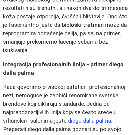
rezultati nisu trenutni, ali nakon dva do tri meseca
koža postaje otpornija, čvršća i blistavija. Ono što
je fascinantno jeste da
biološki tretman
može da
reprogramira ponašanje ćelija, pa se, na primer,
smanjuje prekomerno lučenje sebuma bez
isušivanja.
Integracija profesionalnih linija - primer diego
dalla palma
Kada govorimo o visokoj estetici i profesionalnoj
nezi, nemoguće je zaobići renomirane svetske
brendove koji diktiraju standarde. Jedna od
najprepoznatljivijih linija koja se često sreće u
vrhunskim salonima jeste
diego dalla palma
.
Preparati diego dalla palma poznati su po svojoj