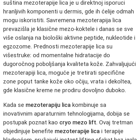
suština mezoterapije lica je u direktnoj isporuci
hranljivih komponenti u dermis, gde ih ćelije odmah
mogu iskoristiti. Savremena mezoterapija lica
prevazišla je klasične mezo-koktele i danas se sve
više oslanja na biološki aktivne peptide, nukleotide i
egzozome. Prednosti mezoterapije lica su
višestruke: od momentalne hidratacije do
dugoročnog poboljšanja kvaliteta kože. Zahvaljujući
mezoterapiji lica, moguće je tretirati specifične
zone poput tanke kože oko očiju, vrata i dekoltea,
gde klasične kreme ne prodiru dovoljno duboko.
Kada se
mezoterapiju lica
kombinuje sa
inovativnim aparaturnim tehnologijama, dobija se
postupak poznat kao
cryo mezo lift
. Ovaj tretman
objedinjuje benefite
mezoterapije lica
i terapije
hladnoćom, pružajući instant lifting efekat bez igala