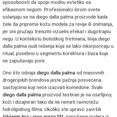
sposobnosti da spoje modnu estetiku sa
efikasnom negom. Profesionalci širom sveta
oslanjaju se na diego dalla palma proizvode kada
žele da pripreme kožu modela za revije ili snimanja,
jer oni pružaju trenutni vizuelni efekat i dugotrajnu
negu. U kontekstu biološkog tretmana, linija diego
dalla palma nudi rešenja koja se lako inkorporiraju u
ritual, posebno u segmentu korektora i baza koje
ne zapušavaju pore.
Ono što odvaja
diego dalla palma
od masovnih
drogerijskih brendova jeste pažnja posvećena
sastojcima koji neće izazvati komedone. Svaki
diego dalla palma
proizvod testiran je na osetljivoj
koži i dizajniran tako da ne remeti ravnotežu
hidrolipidnog filma. Ukoliko ste upravo završili
čišćenje lica
i
cryo mezo lift
, nanošenje pudera iz