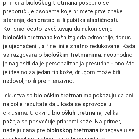
primena
biološkog tretmana
posebno se
preporučuje osobama koje primete prve znake
starenja, dehidratacije ili gubitka elastičnosti.
Korisnici često izveštavaju da nakon serije
bioloških tretmana
koža izgleda odmornije, tonus
je ujednačeniji, a fine linije znatno redukovane. Kada
se razgovara o
biološkim tretmanima
, neophodno
je naglasiti da je personalizacija presudna - ono što
je idealno za jedan tip kože, drugom može biti
nedovoljno ili preintenzivno.
Iskustva sa
biološkim tretmanima
pokazuju da oni
najbolje rezultate daju kada se sprovode u
ciklusima. U okviru
bioloških tretmana
, velika
pažnja se posvećuje pripremi kože. Na primer,
nedelju dana pre
biološkog tretmana
izbegavaju se
jake kiseline i retinol, kako bi se epiderm