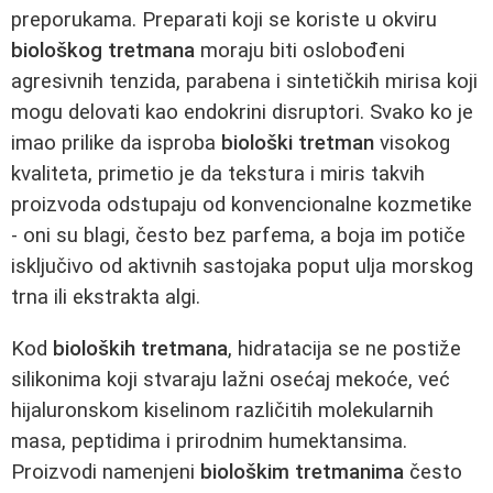
preporukama. Preparati koji se koriste u okviru
biološkog tretmana
moraju biti oslobođeni
agresivnih tenzida, parabena i sintetičkih mirisa koji
mogu delovati kao endokrini disruptori. Svako ko je
imao prilike da isproba
biološki tretman
visokog
kvaliteta, primetio je da tekstura i miris takvih
proizvoda odstupaju od konvencionalne kozmetike
- oni su blagi, često bez parfema, a boja im potiče
isključivo od aktivnih sastojaka poput ulja morskog
trna ili ekstrakta algi.
Kod
bioloških tretmana
, hidratacija se ne postiže
silikonima koji stvaraju lažni osećaj mekoće, već
hijaluronskom kiselinom različitih molekularnih
masa, peptidima i prirodnim humektansima.
Proizvodi namenjeni
biološkim tretmanima
često