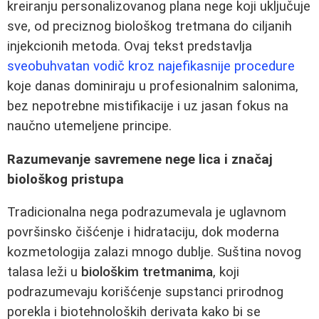
kreiranju personalizovanog plana nege koji uključuje
sve, od preciznog biološkog tretmana do ciljanih
injekcionih metoda. Ovaj tekst predstavlja
sveobuhvatan vodič kroz najefikasnije procedure
koje danas dominiraju u profesionalnim salonima,
bez nepotrebne mistifikacije i uz jasan fokus na
naučno utemeljene principe.
Razumevanje savremene nege lica i značaj
biološkog pristupa
Tradicionalna nega podrazumevala je uglavnom
površinsko čišćenje i hidrataciju, dok moderna
kozmetologija zalazi mnogo dublje. Suština novog
talasa leži u
biološkim tretmanima
, koji
podrazumevaju korišćenje supstanci prirodnog
porekla i biotehnoloških derivata kako bi se