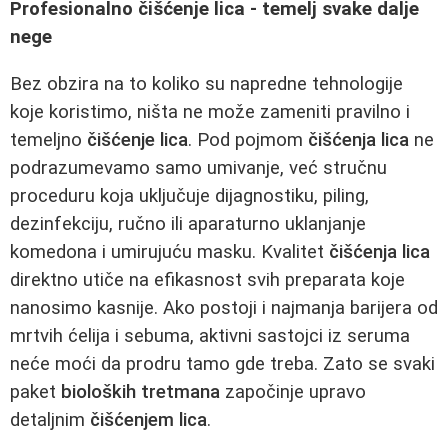
Profesionalno čišćenje lica - temelj svake dalje
nege
Bez obzira na to koliko su napredne tehnologije
koje koristimo, ništa ne može zameniti pravilno i
temeljno
čišćenje lica
. Pod pojmom
čišćenja lica
ne
podrazumevamo samo umivanje, već stručnu
proceduru koja uključuje dijagnostiku, piling,
dezinfekciju, ručno ili aparaturno uklanjanje
komedona i umirujuću masku. Kvalitet
čišćenja lica
direktno utiče na efikasnost svih preparata koje
nanosimo kasnije. Ako postoji i najmanja barijera od
mrtvih ćelija i sebuma, aktivni sastojci iz seruma
neće moći da prodru tamo gde treba. Zato se svaki
paket
bioloških tretmana
započinje upravo
detaljnim
čišćenjem lica
.