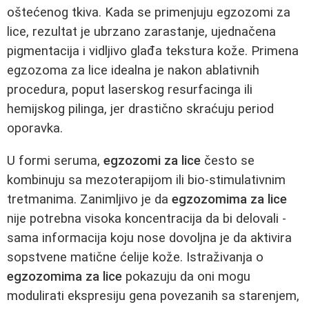
oštećenog tkiva. Kada se primenjuju egzozomi za
lice, rezultat je ubrzano zarastanje, ujednačena
pigmentacija i vidljivo glađa tekstura kože. Primena
egzozoma za lice idealna je nakon ablativnih
procedura, poput laserskog resurfacinga ili
hemijskog pilinga, jer drastično skraćuju period
oporavka.
U formi seruma,
egzozomi za lice
često se
kombinuju sa mezoterapijom ili bio-stimulativnim
tretmanima. Zanimljivo je da
egzozomima za lice
nije potrebna visoka koncentracija da bi delovali -
sama informacija koju nose dovoljna je da aktivira
sopstvene matične ćelije kože. Istraživanja o
egzozomima za lice
pokazuju da oni mogu
modulirati ekspresiju gena povezanih sa starenjem,