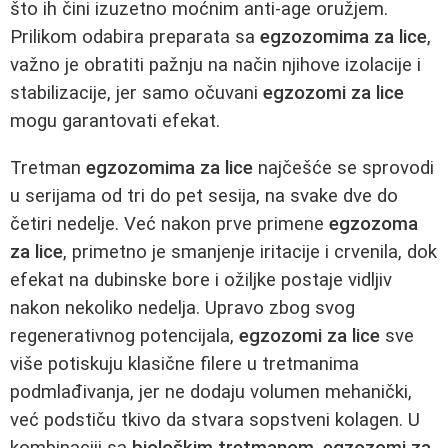
što ih čini izuzetno moćnim anti-age oružjem.
Prilikom odabira preparata sa
egzozomima za lice
,
važno je obratiti pažnju na način njihove izolacije i
stabilizacije, jer samo očuvani
egzozomi za lice
mogu garantovati efekat.
Tretman
egzozomima za lice
najčešće se sprovodi
u serijama od tri do pet sesija, na svake dve do
četiri nedelje. Već nakon prve primene
egzozoma
za lice
, primetno je smanjenje iritacije i crvenila, dok
efekat na dubinske bore i ožiljke postaje vidljiv
nakon nekoliko nedelja. Upravo zbog svog
regenerativnog potencijala,
egzozomi za lice
sve
više potiskuju klasične filere u tretmanima
podmlađivanja, jer ne dodaju volumen mehanički,
već podstiču tkivo da stvara sopstveni kolagen. U
kombinaciji sa
biološkim tretmanom
,
egzozomi za