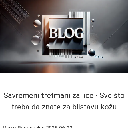
Savremeni tretmani za lice - Sve što
treba da znate za blistavu kožu
Vinko Radosavkić
2026-06-20