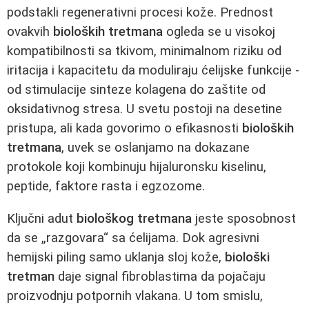
podstakli regenerativni procesi kože. Prednost
ovakvih
bioloških tretmana
ogleda se u visokoj
kompatibilnosti sa tkivom, minimalnom riziku od
iritacija i kapacitetu da moduliraju ćelijske funkcije -
od stimulacije sinteze kolagena do zaštite od
oksidativnog stresa. U svetu postoji na desetine
pristupa, ali kada govorimo o efikasnosti
bioloških
tretmana
, uvek se oslanjamo na dokazane
protokole koji kombinuju hijaluronsku kiselinu,
peptide, faktore rasta i egzozome.
Ključni adut
biološkog tretmana
jeste sposobnost
da se „razgovara“ sa ćelijama. Dok agresivni
hemijski piling samo uklanja sloj kože,
biološki
tretman
daje signal fibroblastima da pojačaju
proizvodnju potpornih vlakana. U tom smislu,