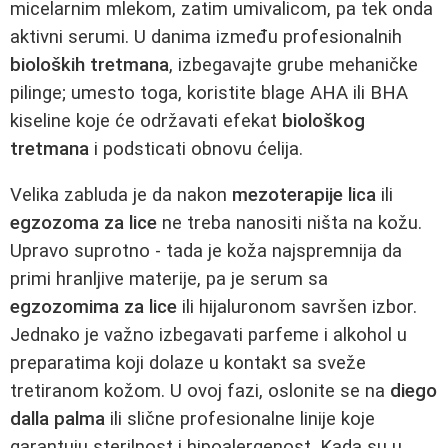
micelarnim mlekom, zatim umivalicom, pa tek onda
aktivni serumi. U danima između profesionalnih
bioloških tretmana
, izbegavajte grube mehaničke
pilinge; umesto toga, koristite blage AHA ili BHA
kiseline koje će održavati efekat
biološkog
tretmana
i podsticati obnovu ćelija.
Velika zabluda je da nakon
mezoterapije lica
ili
egzozoma za lice
ne treba nanositi ništa na kožu.
Upravo suprotno - tada je koža najspremnija da
primi hranljive materije, pa je serum sa
egzozomima za lice
ili hijaluronom savršen izbor.
Jednako je važno izbegavati parfeme i alkohol u
preparatima koji dolaze u kontakt sa sveže
tretiranom kožom. U ovoj fazi, oslonite se na
diego
dalla palma
ili slične profesionalne linije koje
garantuju sterilnost i hipoalergenost. Kada su u