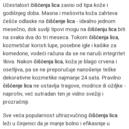
Učestalost
čišćenja lica
zavisi od tipa kože i
godišnjeg doba. Masna i mešovita koža zahteva
češće odlaske na
čišćenje lica
- idealno jednom
mesečno, dok suvlji tipovi mogu na
čišćenju lica
biti
na svaka dva do tri meseca. Tokom
čišćenja lica
,
kozmetičar koristi lupe, posebne igle i kašike za
komedone, vodeći računa da se ne naruši integritet
tkiva. Nakon
čišćenja lica
, koža je blago crvena i
osetljiva, pa se ne preporučuje nanošenje teške
dekorativne kozmetike najmanje 24 sata. Pravilno
čišćenje lica
ne ostavlja tragove, modrice ili ožiljke -
naprotiv, već sutradan ten je vidno svežiji i
prozračniji.
Sve veća popularnost ultrazvučnog
čišćenja lica
leži u činjenici da je manje bolno i efikasnije u