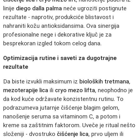
linije
diego dalla palma
neće ugroziti postignute
rezultate - naprotiv, produkciće blistavost i
nahraniti kožu antioksidansima. Ova sinergija
profesionalne nege i dekorative ključ je za
besprekoran izgled tokom celog dana.
Optimizacija rutine i saveti za dugotrajne
rezultate
Da biste izvukli maksimum iz
bioloških tretmana
,
mezoterapije lica
ili
cryo mezo lifta
, neophodno je
da kod kuće održavate konzistentnu rutinu. To
podrazumeva jutarnje čišćenje blagim gelom,
nanošenje seruma sa vitaminom C, a potom i
kreme sa zaštitnim faktorom. Uveče je ritual nešto
složeniji - dvostruko
čišćenje lica
, prvo uljem ili