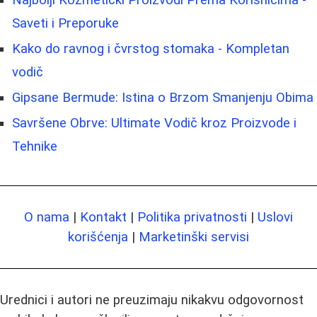
Najbolji Kozmetički Proizvodi Prema Korisnicima -
Saveti i Preporuke
Kako do ravnog i čvrstog stomaka - Kompletan
vodič
Gipsane Bermude: Istina o Brzom Smanjenju Obima
Savršene Obrve: Ultimate Vodič kroz Proizvode i
Tehnike
O nama
|
Kontakt
|
Politika privatnosti
|
Uslovi
korišćenja
|
Marketinški servisi
Urednici i autori ne preuzimaju nikakvu odgovornost