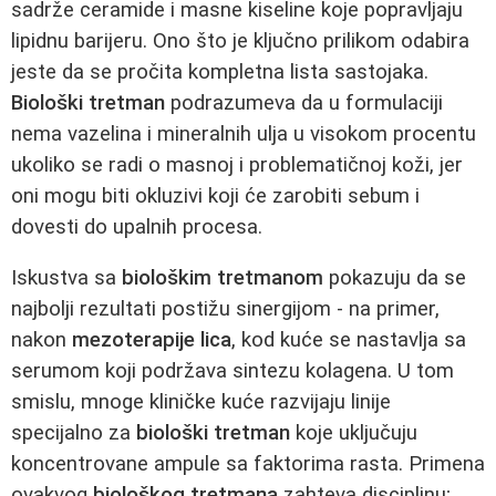
sadrže ceramide i masne kiseline koje popravljaju
lipidnu barijeru. Ono što je ključno prilikom odabira
jeste da se pročita kompletna lista sastojaka.
Biološki tretman
podrazumeva da u formulaciji
nema vazelina i mineralnih ulja u visokom procentu
ukoliko se radi o masnoj i problematičnoj koži, jer
oni mogu biti okluzivi koji će zarobiti sebum i
dovesti do upalnih procesa.
Iskustva sa
biološkim tretmanom
pokazuju da se
najbolji rezultati postižu sinergijom - na primer,
nakon
mezoterapije lica
, kod kuće se nastavlja sa
serumom koji podržava sintezu kolagena. U tom
smislu, mnoge kliničke kuće razvijaju linije
specijalno za
biološki tretman
koje uključuju
koncentrovane ampule sa faktorima rasta. Primena
ovakvog
biološkog tretmana
zahteva disciplinu;