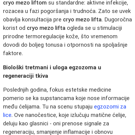
cryo mezo liftom
su standardne: aktivne infekcije,
rozacea u fazi pogoršanja i trudnoća. Zato se uvek
obavlja konsultacija pre
cryo mezo lifta
. Dugoročna
korist od
cryo mezo lifta
ogleda se u stimulaciji
prirodne termoregulacije kože, što vremenom
dovodi do boljeg tonusa i otpornosti na spoljašnje
faktore.
Biološki tretmani i uloga egzozoma u
regeneraciji tkiva
Poslednjih godina, fokus estetske medicine
pomerio se ka supstancama koje nose informacije
među ćelijama. Tu na scenu stupaju
egzozomi za
lice
. Ove nanočestice, koje izlučuju matične ćelije,
deluju kao glasnici - oni prenose signale za
regeneraciju, smanjenje inflamacije i obnovu