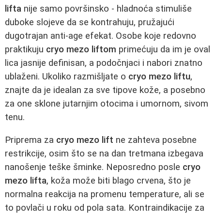
lifta
nije samo površinsko - hladnoća stimuliše
duboke slojeve da se kontrahuju, pružajući
dugotrajan anti-age efekat. Osobe koje redovno
praktikuju
cryo mezo liftom
primećuju da im je oval
lica jasnije definisan, a podočnjaci i nabori znatno
ublaženi. Ukoliko razmišljate o
cryo mezo liftu
,
znajte da je idealan za sve tipove kože, a posebno
za one sklone jutarnjim otocima i umornom, sivom
tenu.
Priprema za
cryo mezo lift
ne zahteva posebne
restrikcije, osim što se na dan tretmana izbegava
nanošenje teške šminke. Neposredno posle
cryo
mezo lifta
, koža može biti blago crvena, što je
normalna reakcija na promenu temperature, ali se
to povlači u roku od pola sata. Kontraindikacije za