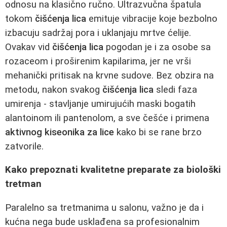
odnosu na klasično ručno. Ultrazvučna špatula
tokom
čišćenja lica
emituje vibracije koje bezbolno
izbacuju sadržaj pora i uklanjaju mrtve ćelije.
Ovakav vid
čišćenja lica
pogodan je i za osobe sa
rozaceom i proširenim kapilarima, jer ne vrši
mehanički pritisak na krvne sudove. Bez obzira na
metodu, nakon svakog
čišćenja lica
sledi faza
umirenja - stavljanje umirujućih maski bogatih
alantoinom ili pantenolom, a sve češće i primena
aktivnog kiseonika za lice
kako bi se rane brzo
zatvorile.
Kako prepoznati kvalitetne preparate za biološki
tretman
Paralelno sa tretmanima u salonu, važno je da i
kućna nega bude usklađena sa profesionalnim