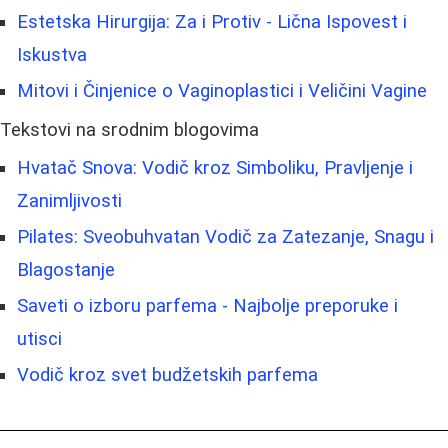
Estetska Hirurgija: Za i Protiv - Lična Ispovest i
Iskustva
Mitovi i Činjenice o Vaginoplastici i Veličini Vagine
Tekstovi na srodnim blogovima
Hvatač Snova: Vodič kroz Simboliku, Pravljenje i
Zanimljivosti
Pilates: Sveobuhvatan Vodič za Zatezanje, Snagu i
Blagostanje
Saveti o izboru parfema - Najbolje preporuke i
utisci
Vodič kroz svet budžetskih parfema