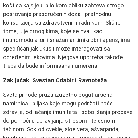
koštica kajsije u bilo kom obliku zahteva strogo
poštovanje preporučenih doza i prethodnu
konsultaciju sa zdravstvenim radnikom. Slično
tome, ulje crnog kima, koje se hvali kao
imunomodulator i snažan antimikrobni agens, ima
specifičan jak ukus i može interagovati sa
određenim lekovima. Njegova upotreba takođe
treba da bude informisana i umerena.
Zaključak: Svestan Odabir i Ravnoteža
Sveta prirode pruža izuzetno bogat arsenal
namirnica i biljaka koje mogu podržati naše
zdravlje, od jačanja imuniteta i poboljšanja probave
do pomoći u upravljanju stresom i telesnom
težinom. Sok od cvekle, aloe vera, ašvaganda,
kombuha, lan, maslinovo ulje i mnoge druge opcije