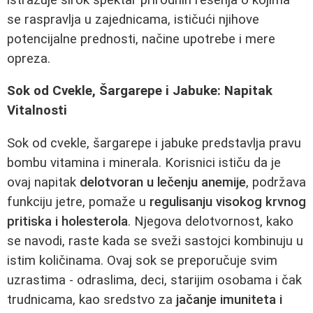
se raspravlja u zajednicama, ističući njihove
potencijalne prednosti, načine upotrebe i mere
opreza.
Sok od Cvekle, Šargarepe i Jabuke: Napitak
Vitalnosti
Sok od cvekle, šargarepe i jabuke predstavlja pravu
bombu vitamina i minerala. Korisnici ističu da je
ovaj napitak
delotvoran u lečenju anemije
, podržava
funkciju jetre, pomaže u
regulisanju visokog krvnog
pritiska i holesterola
. Njegova delotvornost, kako
se navodi, raste kada se sveži sastojci kombinuju u
istim količinama. Ovaj sok se preporučuje svim
uzrastima - odraslima, deci, starijim osobama i čak
trudnicama, kao sredstvo za
jačanje imuniteta i