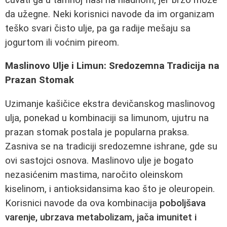
da užegne. Neki korisnici navode da im organizam
teško svari čisto ulje, pa ga radije mešaju sa
jogurtom ili voćnim pireom.
Maslinovo Ulje i Limun: Sredozemna Tradicija na
Prazan Stomak
Uzimanje kašičice ekstra devičanskog maslinovog
ulja, ponekad u kombinaciji sa limunom, ujutru na
prazan stomak postala je popularna praksa.
Zasniva se na tradiciji sredozemne ishrane, gde su
ovi sastojci osnova. Maslinovo ulje je bogato
nezasićenim mastima, naročito oleinskom
kiselinom, i antioksidansima kao što je oleuropein.
Korisnici navode da ova kombinacija
poboljšava
varenje, ubrzava metabolizam, jača imunitet i