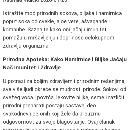
Istražite moć prirodnih sokova, biljaka i namirnica
poput soka od cvekle, aloe vere, ašvagande i
kombuhe. Saznajte kako oni jačaju imunitet,
pomažu u mršavljenju i doprinose celokupnom
zdravlju organizma.
Prirodna Apoteka: Kako Namirnice i Biljke Jačaju
Naš Imunitet i Zdravlje
U potrazi za boljim zdravljem i prirodnim rešenjima,
sve više ljudi okreće se mudrosti prirode. Sokovi od
svežeg voća i povrća, lekovite biljke, seme i različiti
prirodni preparati postaju sastavni deo
svakodnevnice onih koji žele da preuzmu
odgovornost za svoje blagostanje. Ovaj članak
istražuje širok spektar prirodnih rešenja o kojima