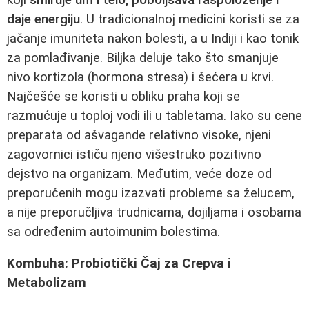
daje energiju
. U tradicionalnoj medicini koristi se za
jačanje imuniteta nakon bolesti, a u Indiji i kao tonik
za pomlađivanje. Biljka deluje tako što smanjuje
nivo kortizola (hormona stresa) i šećera u krvi.
Najčešće se koristi u obliku praha koji se
razmućuje u toploj vodi ili u tabletama. Iako su cene
preparata od ašvagande relativno visoke, njeni
zagovornici ističu njeno višestruko pozitivno
dejstvo na organizam. Međutim, veće doze od
preporučenih mogu izazvati probleme sa želucem,
a nije preporučljiva trudnicama, dojiljama i osobama
sa određenim autoimunim bolestima.
Kombuha: Probiotički Čaj za Crepva i
Metabolizam