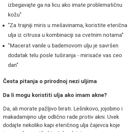
izbegavajte ga na licu ako imate problematičnu
kožu"
"Za trajniji miris u mešavinama, koristite eterična
ulja iz citrusa u kombinaciji sa cvetnim notama"
"Macerat vanile u bademovom ulju je savršen
dodatak telu posle tuširanja - mirisaće vas ceo
dan"
Česta pitanja o prirodnoj nezi uljima
Da li mogu koristiti ulja ako imam akne?
Da, ali morate pažljivo birati. Lešnikovo, jojobino i
makadamijino ulje odlično rade protiv akni. Uvek
dodajte nekoliko kapi eteričnog ulja čajevca koje