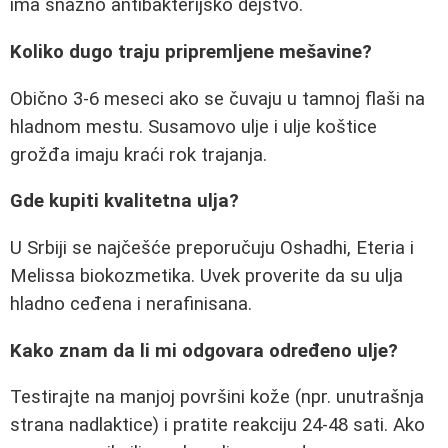
ima snažno antibakterijsko dejstvo.
Koliko dugo traju pripremljene mešavine?
Obično 3-6 meseci ako se čuvaju u tamnoj flaši na
hladnom mestu. Susamovo ulje i ulje koštice
grožđa imaju kraći rok trajanja.
Gde kupiti kvalitetna ulja?
U Srbiji se najčešće preporučuju Oshadhi, Eteria i
Melissa biokozmetika. Uvek proverite da su ulja
hladno ceđena i nerafinisana.
Kako znam da li mi odgovara određeno ulje?
Testirajte na manjoj površini kože (npr. unutrašnja
strana nadlaktice) i pratite reakciju 24-48 sati. Ako