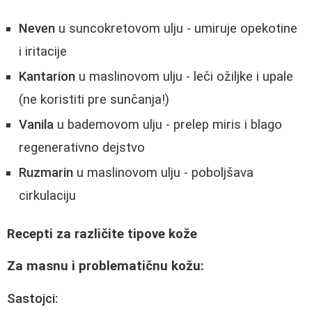
Neven
u suncokretovom ulju - umiruje opekotine
i iritacije
Kantarion
u maslinovom ulju - leči ožiljke i upale
(ne koristiti pre sunčanja!)
Vanila
u bademovom ulju - prelep miris i blago
regenerativno dejstvo
Ruzmarin
u maslinovom ulju - poboljšava
cirkulaciju
Recepti za različite tipove kože
Za masnu i problematičnu kožu:
Sastojci: