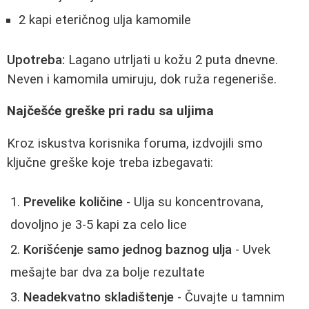
2 kapi eteričnog ulja kamomile
Upotreba:
Lagano utrljati u kožu 2 puta dnevne.
Neven i kamomila umiruju, dok ruža regeneriše.
Najčešće greške pri radu sa uljima
Kroz iskustva korisnika foruma, izdvojili smo
ključne greške koje treba izbegavati:
Prevelike količine
- Ulja su koncentrovana,
dovoljno je 3-5 kapi za celo lice
Korišćenje samo jednog baznog ulja
- Uvek
mešajte bar dva za bolje rezultate
Neadekvatno skladištenje
- Čuvajte u tamnim