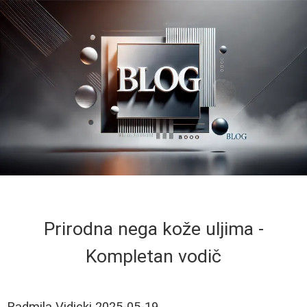
Prirodna negа kože uljima -
Kompletan vodič
Radmila Vidicki
2025-05-19