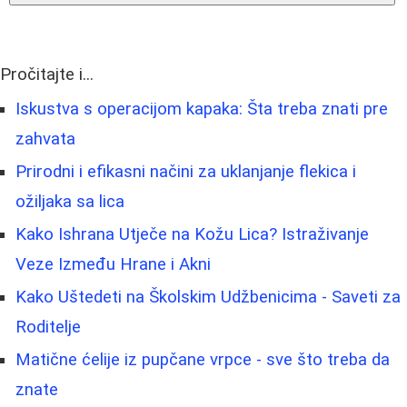
Pročitajte i...
Iskustva s operacijom kapaka: Šta treba znati pre
zahvata
Prirodni i efikasni načini za uklanjanje flekica i
ožiljaka sa lica
Kako Ishrana Utječe na Kožu Lica? Istraživanje
Veze Između Hrane i Akni
Kako Uštedeti na Školskim Udžbenicima - Saveti za
Roditelje
Matične ćelije iz pupčane vrpce - sve što treba da
znate