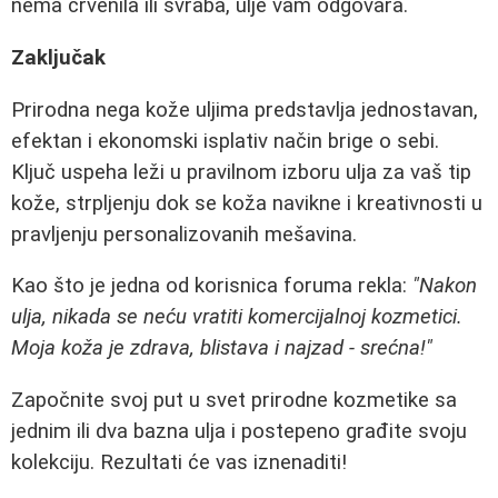
nema crvenila ili svraba, ulje vam odgovara.
Zaključak
Prirodna negа kože uljima predstavlja jednostavan,
efektan i ekonomski isplativ način brige o sebi.
Ključ uspeha leži u pravilnom izboru ulja za vaš tip
kože, strpljenju dok se koža navikne i kreativnosti u
pravljenju personalizovanih mešavina.
Kao što je jedna od korisnica foruma rekla:
"Nakon
ulja, nikada se neću vratiti komercijalnoj kozmetici.
Moja koža je zdrava, blistava i najzad - srećna!"
Započnite svoj put u svet prirodne kozmetike sa
jednim ili dva bazna ulja i postepeno građite svoju
kolekciju. Rezultati će vas iznenaditi!