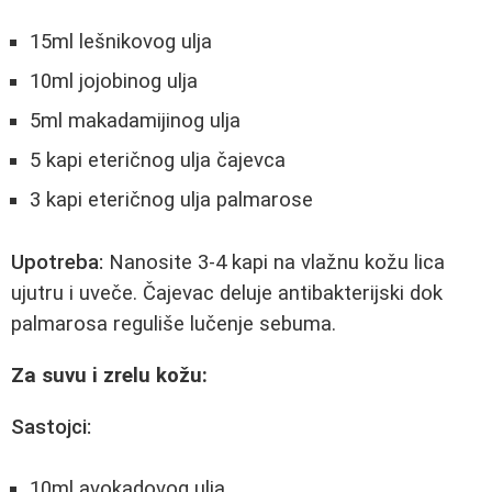
15ml lešnikovog ulja
10ml jojobinog ulja
5ml makadamijinog ulja
5 kapi eteričnog ulja čajevca
3 kapi eteričnog ulja palmarose
Upotreba:
Nanosite 3-4 kapi na vlažnu kožu lica
ujutru i uveče. Čajevac deluje antibakterijski dok
palmarosa reguliše lučenje sebuma.
Za suvu i zrelu kožu:
Sastojci:
10ml avokadovog ulja