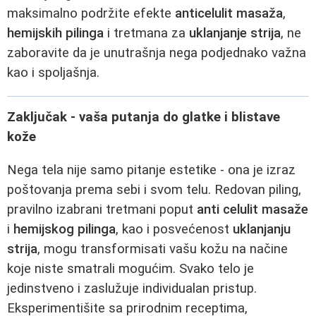
maksimalno podržite efekte
anticelulit masaža
,
hemijskih pilinga
i tretmana za
uklanjanje strija
, ne
zaboravite da je unutrašnja nega podjednako važna
kao i spoljašnja.
Zaključak - vaša putanja do glatke i blistave
kože
Nega tela nije samo pitanje estetike - ona je izraz
poštovanja prema sebi i svom telu. Redovan piling,
pravilno izabrani tretmani poput
anti celulit masaže
i
hemijskog pilinga
, kao i posvećenost
uklanjanju
strija
, mogu transformisati vašu kožu na načine
koje niste smatrali mogućim. Svako telo je
jedinstveno i zaslužuje individualan pristup.
Eksperimentišite sa prirodnim receptima,