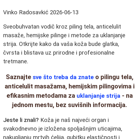
Vinko Radosavkić
2026-06-13
Sveobuhvatan vodič kroz piling tela, anticelulit
masaže, hemijske pilinge i metode za uklanjanje
strija. Otkrijte kako da vaša koža bude glatka,
čvrsta i blistava uz prirodne i profesionalne
tretmane.
Saznajte
o pilingu tela,
sve što treba da znate
anticelulit masažama, hemijskim pilingovima i
efikasnim metodama za
- na
uklanjanje strija
jednom mestu, bez suvišnih informacija.
Jeste li znali?
Koža je naš najveći organ i
svakodnevno je izložena spoljašnjim uticajima,
nakupljanju mrtvih ćelija, gubitku elastičnosti i