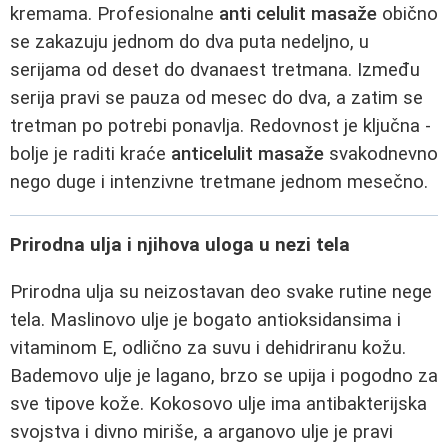
kremama. Profesionalne
anti celulit masaže
obično
se zakazuju jednom do dva puta nedeljno, u
serijama od deset do dvanaest tretmana. Između
serija pravi se pauza od mesec do dva, a zatim se
tretman po potrebi ponavlja. Redovnost je ključna -
bolje je raditi kraće
anticelulit masaže
svakodnevno
nego duge i intenzivne tretmane jednom mesečno.
Prirodna ulja i njihova uloga u nezi tela
Prirodna ulja su neizostavan deo svake rutine nege
tela. Maslinovo ulje je bogato antioksidansima i
vitaminom E, odlično za suvu i dehidriranu kožu.
Bademovo ulje je lagano, brzo se upija i pogodno za
sve tipove kože. Kokosovo ulje ima antibakterijska
svojstva i divno miriše, a arganovo ulje je pravi