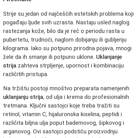
Strije su jedan od najčešćih estetskih problema koji
pogađaju ljude svih uzrasta. Nastaju usled naglog
rastezanja kože, bilo da je reč o periodu rasta u
pubertetu, trudnoći, naglom dobijanju ili gubljenju
kilograma. Iako su potpuno prirodna pojava, mnogi
žele da ih smanje ili potpuno uklone.
Uklanjanje
strija
zahteva strpljenje, upornost i kombinaciju
različitih pristupa.
Na tržištu postoji mnoštvo preparata namenjenih
uklanjanju strija
, od ulja i krema do profesionalnih
tretmana. Ključni sastojci koje treba tražiti su
retinol, vitamin C, hijaluronska kiselina, peptidi i
različita biljna ulja poput bademovog, šipkovog i
arganovog. Ovi sastojci podstiču proizvodnju