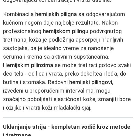
odgovarajuću koncentraciju i vrstu kiseline.
Kombinacija
hemijskih piligna
sa odgovarajućom
kućnom negom daje najbolje rezultate. Nakon
profesionalnog
hemijskom pilingu
podvrgnutog
tretmana, koža je podložnija apsorpciji hranljivih
sastojaka, pa je idealno vreme za nanošenje
seruma i krema sa aktivnim supstancama.
Hemijskim pilinzima
se može tretirati gotovo svaki
deo tela - od lica i vrata, preko dekoltea i leđa, do
butina i stomaka. Redovni
hemijski pilingovi
,
izvedeni u preporučenim intervalima, mogu
značajno poboljšati elastičnost kože, smanjiti bore
i ožiljke i vratiti koži mladalački sjaj.
Uklanjanje strija - kompletan vodič kroz metode
i tretmane