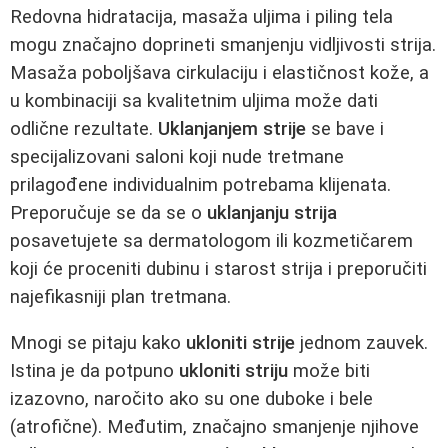
Redovna hidratacija, masaža uljima i piling tela
mogu značajno doprineti smanjenju vidljivosti strija.
Masaža poboljšava cirkulaciju i elastičnost kože, a
u kombinaciji sa kvalitetnim uljima može dati
odlične rezultate.
Uklanjanjem strije
se bave i
specijalizovani saloni koji nude tretmane
prilagođene individualnim potrebama klijenata.
Preporučuje se da se o
uklanjanju strija
posavetujete sa dermatologom ili kozmetičarem
koji će proceniti dubinu i starost strija i preporučiti
najefikasniji plan tretmana.
Mnogi se pitaju kako
ukloniti strije
jednom zauvek.
Istina je da potpuno
ukloniti striju
može biti
izazovno, naročito ako su one duboke i bele
(atrofične). Međutim, značajno smanjenje njihove