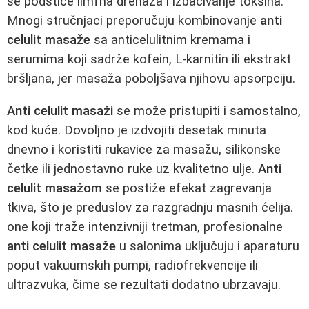
se podstiče limfna drenaža i izbacivanje toksina.
Mnogi stručnjaci preporučuju kombinovanje
anti
celulit masaže
sa anticelulitnim kremama i
serumima koji sadrže kofein, L-karnitin ili ekstrakt
bršljana, jer masaža poboljšava njihovu apsorpciju.
Anti celulit masaži
se može pristupiti i samostalno,
kod kuće. Dovoljno je izdvojiti desetak minuta
dnevno i koristiti rukavice za masažu, silikonske
četke ili jednostavno ruke uz kvalitetno ulje.
Anti
celulit masažom
se postiže efekat zagrevanja
tkiva, što je preduslov za razgradnju masnih ćelija.
one koji traže intenzivniji tretman, profesionalne
anti celulit masaže
u salonima uključuju i aparaturu
poput vakuumskih pumpi, radiofrekvencije ili
ultrazvuka, čime se rezultati dodatno ubrzavaju.