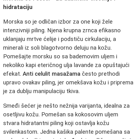
hidrataciju
Morska so je odličan izbor za one koji žele
intenzivniji piling. Njena krupna zrnca efikasno
uklanjaju mrtve ćelije i podstiču cirkulaciju, a
minerali iz soli blagotvorno deluju na kožu.
Pomešajte morsku so sa bademovim uljem i
nekoliko kapi eteričnog ulja lavande za opuštajući
efekat.
Anti celulit masažama
često prethodi
upravo ovakav piling, jer omekšava kožu i priprema
je za dublju manipulaciju tkiva.
Smeđi šećer je nešto nežnija varijanta, idealna za
osetljivu kožu. Pomešan sa kokosovim uljem
stvara hidratantni piling koji ostavlja kožu
svilenkastom. Jedna kašika palente pomešana sa