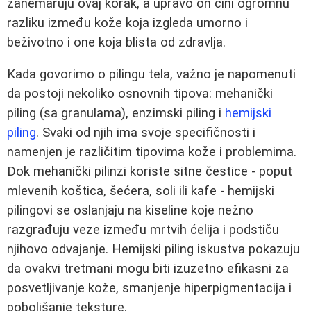
zanemaruju ovaj korak, a upravo on čini ogromnu
razliku između kože koja izgleda umorno i
beživotno i one koja blista od zdravlja.
Kada govorimo o pilingu tela, važno je napomenuti
da postoji nekoliko osnovnih tipova: mehanički
piling (sa granulama), enzimski piling i
hemijski
piling
. Svaki od njih ima svoje specifičnosti i
namenjen je različitim tipovima kože i problemima.
Dok mehanički pilinzi koriste sitne čestice - poput
mlevenih koštica, šećera, soli ili kafe - hemijski
pilingovi se oslanjaju na kiseline koje nežno
razgrađuju veze između mrtvih ćelija i podstiču
njihovo odvajanje. Hemijski piling iskustva pokazuju
da ovakvi tretmani mogu biti izuzetno efikasni za
posvetljivanje kože, smanjenje hiperpigmentacija i
poboljšanje teksture.