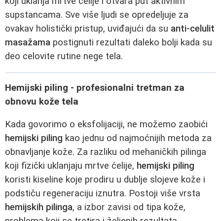
koji uklanja mrtve ćelije i otvara put aktivnim
supstancama. Sve više ljudi se opredeljuje za
ovakav holistički pristup, uviđajući da su
anti-celulit
masažama
postignuti rezultati daleko bolji kada su
deo celovite rutine nege tela.
Hemijski piling - profesionalni tretman za
obnovu kože tela
Kada govorimo o eksfolijaciji, ne možemo zaobići
hemijski piling
kao jednu od najmoćnijih metoda za
obnavljanje kože. Za razliku od mehaničkih pilinga
koji fizički uklanjaju mrtve ćelije,
hemijski piling
koristi kiseline koje prodiru u dublje slojeve kože i
podstiču regeneraciju iznutra. Postoji više vrsta
hemijskih pilinga
, a izbor zavisi od tipa kože,