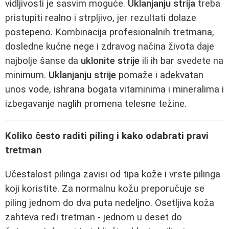
vidljivosti je sasvim moguće.
Uklanjanju strija
treba
pristupiti realno i strpljivo, jer rezultati dolaze
postepeno. Kombinacija profesionalnih tretmana,
dosledne kućne nege i zdravog načina života daje
najbolje šanse da
uklonite strije
ili ih bar svedete na
minimum.
Uklanjanju strije
pomaže i adekvatan
unos vode, ishrana bogata vitaminima i mineralima i
izbegavanje naglih promena telesne težine.
Koliko često raditi piling i kako odabrati pravi
tretman
Učestalost pilinga zavisi od tipa kože i vrste pilinga
koji koristite. Za normalnu kožu preporučuje se
piling jednom do dva puta nedeljno. Osetljiva koža
zahteva ređi tretman - jednom u deset do