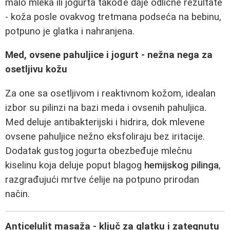
malo mleka ili jogurta takođe daje odlične rezultate
- koža posle ovakvog tretmana podseća na bebinu,
potpuno je glatka i nahranjena.
Med, ovsene pahuljice i jogurt - nežna nega za
osetljivu kožu
Za one sa osetljivom i reaktivnom kožom, idealan
izbor su pilinzi na bazi meda i ovsenih pahuljica.
Med deluje antibakterijski i hidrira, dok mlevene
ovsene pahuljice nežno eksfoliraju bez iritacije.
Dodatak gustog jogurta obezbeđuje mlečnu
kiselinu koja deluje poput blagog
hemijskog pilinga
,
razgrađujući mrtve ćelije na potpuno prirodan
način.
Anticelulit masaža - ključ za glatku i zategnutu