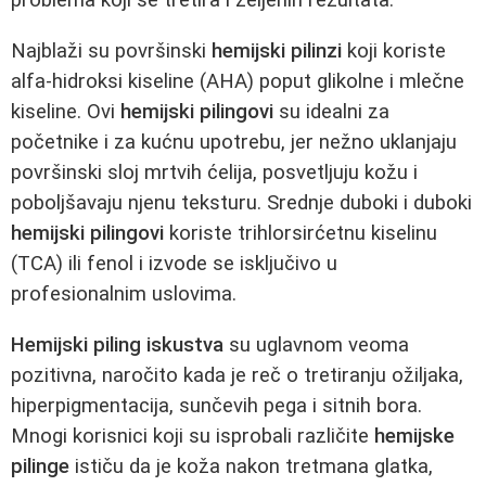
problema koji se tretira i željenih rezultata.
Najblaži su površinski
hemijski pilinzi
koji koriste
alfa-hidroksi kiseline (AHA) poput glikolne i mlečne
kiseline. Ovi
hemijski pilingovi
su idealni za
početnike i za kućnu upotrebu, jer nežno uklanjaju
površinski sloj mrtvih ćelija, posvetljuju kožu i
poboljšavaju njenu teksturu. Srednje duboki i duboki
hemijski pilingovi
koriste trihlorsirćetnu kiselinu
(TCA) ili fenol i izvode se isključivo u
profesionalnim uslovima.
Hemijski piling iskustva
su uglavnom veoma
pozitivna, naročito kada je reč o tretiranju ožiljaka,
hiperpigmentacija, sunčevih pega i sitnih bora.
Mnogi korisnici koji su isprobali različite
hemijske
pilinge
ističu da je koža nakon tretmana glatka,