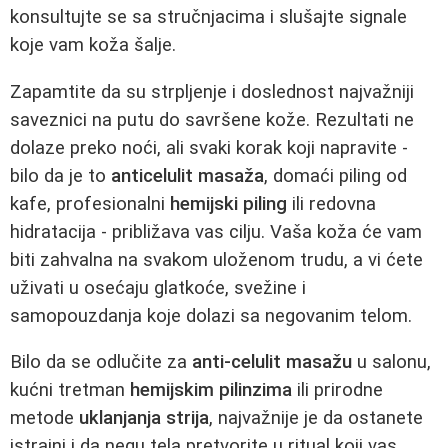
konsultujte se sa stručnjacima i slušajte signale
koje vam koža šalje.
Zapamtite da su strpljenje i doslednost najvažniji
saveznici na putu do savršene kože. Rezultati ne
dolaze preko noći, ali svaki korak koji napravite -
bilo da je to
anticelulit masaža
, domaći piling od
kafe, profesionalni
hemijski piling
ili redovna
hidratacija - približava vas cilju. Vaša koža će vam
biti zahvalna na svakom uloženom trudu, a vi ćete
uživati u osećaju glatkoće, svežine i
samopouzdanja koje dolazi sa negovanim telom.
Bilo da se odlučite za
anti-celulit masažu
u salonu,
kućni tretman
hemijskim pilinzima
ili prirodne
metode
uklanjanja strija
, najvažnije je da ostanete
istrajni i da negu tela pretvorite u ritual koji vas