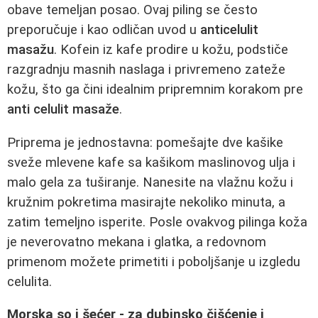
obave temeljan posao. Ovaj piling se često
preporučuje i kao odličan uvod u
anticelulit
masažu
. Kofein iz kafe prodire u kožu, podstiče
razgradnju masnih naslaga i privremeno zateže
kožu, što ga čini idealnim pripremnim korakom pre
anti celulit masaže
.
Priprema je jednostavna: pomešajte dve kašike
sveže mlevene kafe sa kašikom maslinovog ulja i
malo gela za tuširanje. Nanesite na vlažnu kožu i
kružnim pokretima masirajte nekoliko minuta, a
zatim temeljno isperite. Posle ovakvog pilinga koža
je neverovatno mekana i glatka, a redovnom
primenom možete primetiti i poboljšanje u izgledu
celulita.
Morska so i šećer - za dubinsko čišćenje i