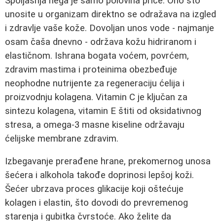
Spoljašnja nega je samo polovina priče. Ono što
unosite u organizam direktno se odražava na izgled
i zdravlje vaše kože. Dovoljan unos vode - najmanje
osam čaša dnevno - održava kožu hidriranom i
elastičnom. Ishrana bogata voćem, povrćem,
zdravim mastima i proteinima obezbeđuje
neophodne nutrijente za regeneraciju ćelija i
proizvodnju kolagena. Vitamin C je ključan za
sintezu kolagena, vitamin E štiti od oksidativnog
stresa, a omega-3 masne kiseline održavaju
ćelijske membrane zdravim.
Izbegavanje prerađene hrane, prekomernog unosa
šećera i alkohola takođe doprinosi lepšoj koži.
Šećer ubrzava proces glikacije koji oštećuje
kolagen i elastin, što dovodi do prevremenog
starenja i gubitka čvrstoće. Ako želite da