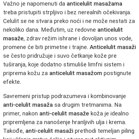
Važno je napomenuti da
anticelulit masažama
treba pristupiti strpljivo i bez nerealnih očekivanja.
Celulit se ne stvara preko noći i ne može nestati za
nekoliko dana. Međutim, uz redovne
anticelulit
masaže
, zdrav režim ishrane i dovoljan unos vode,
promene će biti primetne i trajne.
Anticelulit masaži
se često pridružuje i suvo četkanje kože pre
tuširanja, koje dodatno stimuliše limfni sistem i
priprema kožu za
anticelulit masažom
postignute
efekte.
Savremeni pristup podrazumeva i kombinovanje
anti-celulit masaža
sa drugim tretmanima. Na
primer, nakon
anti-celulit masaže
koža je idealno
pripremljena za nanošenje hranljivih ulja i krema.
Takođe,
anti-celulit masaži
prethodi temeljan piling