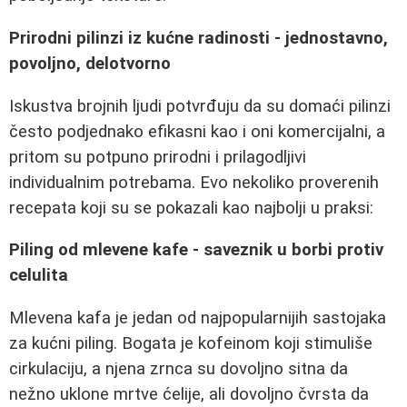
Prirodni pilinzi iz kućne radinosti - jednostavno,
povoljno, delotvorno
Iskustva brojnih ljudi potvrđuju da su domaći pilinzi
često podjednako efikasni kao i oni komercijalni, a
pritom su potpuno prirodni i prilagodljivi
individualnim potrebama. Evo nekoliko proverenih
recepata koji su se pokazali kao najbolji u praksi:
Piling od mlevene kafe - saveznik u borbi protiv
celulita
Mlevena kafa je jedan od najpopularnijih sastojaka
za kućni piling. Bogata je kofeinom koji stimuliše
cirkulaciju, a njena zrnca su dovoljno sitna da
nežno uklone mrtve ćelije, ali dovoljno čvrsta da