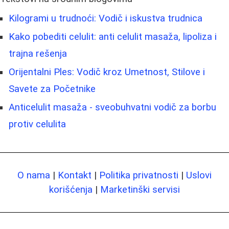
Kilogrami u trudnoći: Vodič i iskustva trudnica
Kako pobediti celulit: anti celulit masaža, lipoliza i
trajna rešenja
Orijentalni Ples: Vodič kroz Umetnost, Stilove i
Savete za Početnike
Anticelulit masaža - sveobuhvatni vodič za borbu
protiv celulita
O nama
|
Kontakt
|
Politika privatnosti
|
Uslovi
korišćenja
|
Marketinški servisi