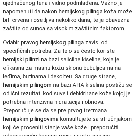
ujednačenog tena i vidno podmlađena. Važno je
napomenuti da nakon
hemijskog pilinga
koža može
biti crvena i osetljiva nekoliko dana, te je obavezna
zaštita od sunca sa visokim zaštitnim faktorom.
Odabir pravog
hemijskog pilinga
zavisi od
specifičnih potreba. Za telo se često koriste
hemijski pilinzi
na bazi salicilne kiseline, koja je
efikasna za masnu kožu sklonu bubuljicama na
leđima, butinama i dekolteu. Sa druge strane,
hemijskim pilingom
na bazi AHA kiselina postižu se
odlični rezultati kod suve i dehidrirane kože kojoj je
potrebna intenzivna hidratacija i obnova.
Preporučuje se da se pre prvog tretmana
hemijskim pilingovima
konsultujete sa stručnjakom
koji će proceniti stanje vaše kože i preporučiti