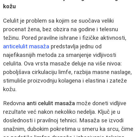
kožu
Celulit je problem sa kojim se suočava veliki
procenat žena, bez obzira na godine i telesnu
težinu. Pored pravilne ishrane i fizičke aktivnosti,
anticelulit masaža
predstavlja jednu od
najefikasnijih metoda za smanjenje vidljivosti
celulita. Ova vrsta masaže deluje na više nivoa:
poboljšava cirkulaciju limfe, razbija masne naslage,
stimuliše proizvodnju kolagena i elastina i zateže
kožu.
Redovna
anti celulit masaža
može doneti vidljive
rezultate već nakon nekoliko nedelja. Ključ je u
doslednosti i pravilnoj tehnici. Masaža se izvodi
snažnim, dubokim pokretima u smeru ka srcu, čime