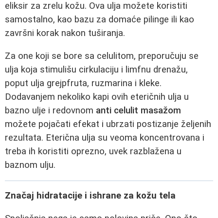
eliksir za zrelu kožu. Ova ulja možete koristiti
samostalno, kao bazu za domaće pilinge ili kao
završni korak nakon tuširanja.
Za one koji se bore sa celulitom, preporučuju se
ulja koja stimulišu cirkulaciju i limfnu drenažu,
poput ulja grejpfruta, ruzmarina i kleke.
Dodavanjem nekoliko kapi ovih eteričnih ulja u
bazno ulje i redovnom
anti celulit masažom
možete pojačati efekat i ubrzati postizanje željenih
rezultata. Eterična ulja su veoma koncentrovana i
treba ih koristiti oprezno, uvek razblažena u
baznom ulju.
Značaj hidratacije i ishrane za kožu tela