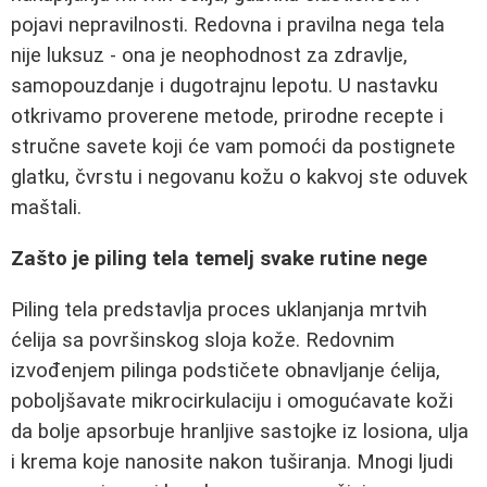
pojavi nepravilnosti. Redovna i pravilna nega tela
nije luksuz - ona je neophodnost za zdravlje,
samopouzdanje i dugotrajnu lepotu. U nastavku
otkrivamo proverene metode, prirodne recepte i
stručne savete koji će vam pomoći da postignete
glatku, čvrstu i negovanu kožu o kakvoj ste oduvek
maštali.
Zašto je piling tela temelj svake rutine nege
Piling tela predstavlja proces uklanjanja mrtvih
ćelija sa površinskog sloja kože. Redovnim
izvođenjem pilinga podstičete obnavljanje ćelija,
poboljšavate mikrocirkulaciju i omogućavate koži
da bolje apsorbuje hranljive sastojke iz losiona, ulja
i krema koje nanosite nakon tuširanja. Mnogi ljudi