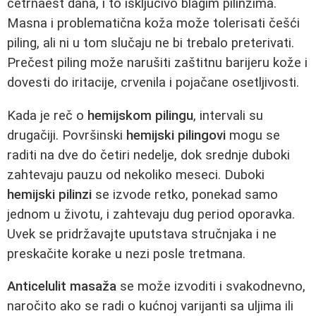
četrnaest dana, i to isključivo blagim pilinzima.
Masna i problematična koža može tolerisati češći
piling, ali ni u tom slučaju ne bi trebalo preterivati.
Prečest piling može narušiti zaštitnu barijeru kože i
dovesti do iritacije, crvenila i pojačane osetljivosti.
Kada je reč o
hemijskom pilingu
, intervali su
drugačiji. Površinski
hemijski pilingovi
mogu se
raditi na dve do četiri nedelje, dok srednje duboki
zahtevaju pauzu od nekoliko meseci. Duboki
hemijski pilinzi
se izvode retko, ponekad samo
jednom u životu, i zahtevaju dug period oporavka.
Uvek se pridržavajte uputstava stručnjaka i ne
preskačite korake u nezi posle tretmana.
Anticelulit masaža
se može izvoditi i svakodnevno,
naročito ako se radi o kućnoj varijanti sa uljima ili