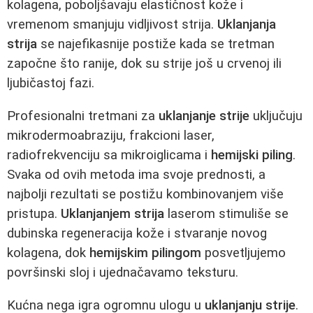
kolagena, poboljšavaju elastičnost kože i
vremenom smanjuju vidljivost strija.
Uklanjanja
strija
se najefikasnije postiže kada se tretman
započne što ranije, dok su strije još u crvenoj ili
ljubičastoj fazi.
Profesionalni tretmani za
uklanjanje strije
uključuju
mikrodermoabraziju, frakcioni laser,
radiofrekvenciju sa mikroiglicama i
hemijski piling
.
Svaka od ovih metoda ima svoje prednosti, a
najbolji rezultati se postižu kombinovanjem više
pristupa.
Uklanjanjem strija
laserom stimuliše se
dubinska regeneracija kože i stvaranje novog
kolagena, dok
hemijskim pilingom
posvetljujemo
površinski sloj i ujednačavamo teksturu.
Kućna nega igra ogromnu ulogu u
uklanjanju strije
.