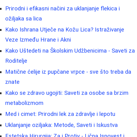
Prirodni i efikasni načini za uklanjanje flekica i
ožiljaka sa lica
Kako Ishrana Utječe na Kožu Lica? Istraživanje
Veze Između Hrane i Akni
Kako Uštedeti na Školskim Udžbenicima - Saveti za
Roditelje
Matične ćelije iz pupčane vrpce - sve što treba da
znate
Kako se zdravo ugojiti: Saveti za osobe sa brzim
metabolizmom
Med i cimet: Prirodni lek za zdravlje i lepotu
Uklanjanje oziljaka: Metode, Saveti i Iskustva
Estetska Hirurgija: Za i Protiv - Lična Ispovest i