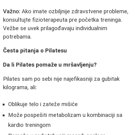
Važno:
Ako imate ozbiljnije zdravstvene probleme,
konsultujte fizioterapeuta pre početka treninga.
Vežbe se uvek prilagođavaju individualnim
potrebama.
Česta pitanja o Pilatesu
Da li Pilates pomaže u mršavljenju?
Pilates sam po sebi nije najefikasniji za gubitak
kilograma, ali:
Oblikuje telo i zateže mišiće
Može pospešiti metabolizam u kombinaciji sa
kardio treningom