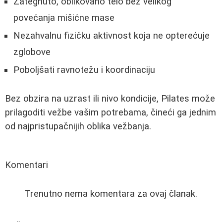
Zategnuto, oblikovano telo bez velikog
povećanja mišićne mase
Nezahvalnu fizičku aktivnost koja ne opterećuje
zglobove
Poboljšati ravnotežu i koordinaciju
Bez obzira na uzrast ili nivo kondicije, Pilates može
prilagoditi vežbe vašim potrebama, čineći ga jednim
od najpristupačnijih oblika vežbanja.
Komentari
Trenutno nema komentara za ovaj članak.