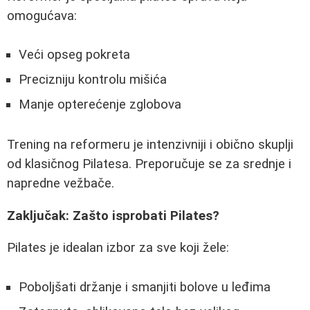
omogućava:
Veći opseg pokreta
Precizniju kontrolu mišića
Manje opterećenje zglobova
Trening na reformeru je intenzivniji i obično skuplji
od klasičnog Pilatesa. Preporučuje se za srednje i
napredne vežbače.
Zaključak: Zašto isprobati Pilates?
Pilates je idealan izbor za sve koji žele:
Poboljšati držanje i smanjiti bolove u leđima