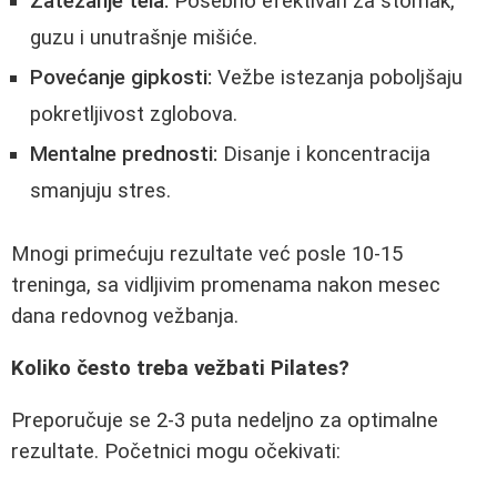
Zatezanje tela:
Posebno efektivan za stomak,
guzu i unutrašnje mišiće.
Povećanje gipkosti:
Vežbe istezanja poboljšaju
pokretljivost zglobova.
Mentalne prednosti:
Disanje i koncentracija
smanjuju stres.
Mnogi primećuju rezultate već posle 10-15
treninga, sa vidljivim promenama nakon mesec
dana redovnog vežbanja.
Koliko često treba vežbati Pilates?
Preporučuje se 2-3 puta nedeljno za optimalne
rezultate. Početnici mogu očekivati: